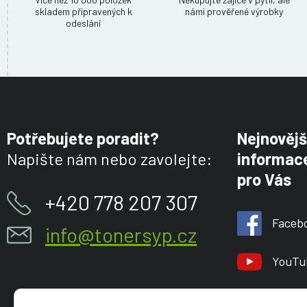
skladem připravených k
námi prověřené výrobky
odeslání
Potřebujete poradit?
Nejnovějš
Napište nám nebo zavolejte:
informace
pro Vás
+420 778 207 307
Faceb
info@tonersyp.cz
YouTu