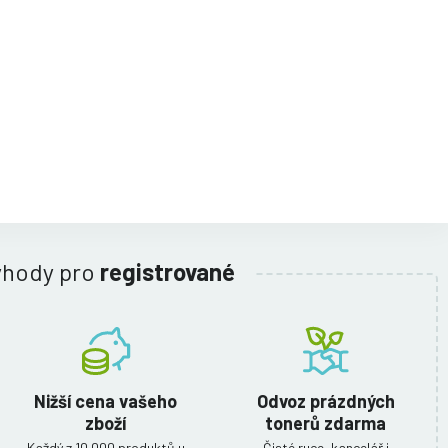
ýhody pro
registrované
Nižší cena vašeho
Odvoz prázdných
zboží
tonerů zdarma
Každý z 10 000 produktů u
Čisté ruce, kancelář i