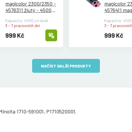
magicolor 2300/
2350 -
magicolor 2
4576311 žlutý - 4500
4576411 mag
stran
4500 stran
Kapacita: 4500 stránek
Kapacita: 4500
3 - 7 pracovních dní
3 - 7 pracovních
999 Kč
999 Kč
NAČÍST DALŠÍ PRODUKTY
Minolta 1710-591001, P1710520001.