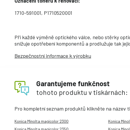
Označení toneru k renovaci:
1710-591001, P1710520001
Při každé výměně optického válce, nebo stěrky opt
snižuje opotřebení komponentů a prodlužuje tak jeji
Bezpečnostní informace k výrobku
Garantujeme funkčnost
tohoto produktu v tiskárnách:
Pro kompletní seznam produktů klikněte na název t
Konica Minolta magicolor 2300
Konica Mino
Konica Minolta magicolor 2350
Konica Mino