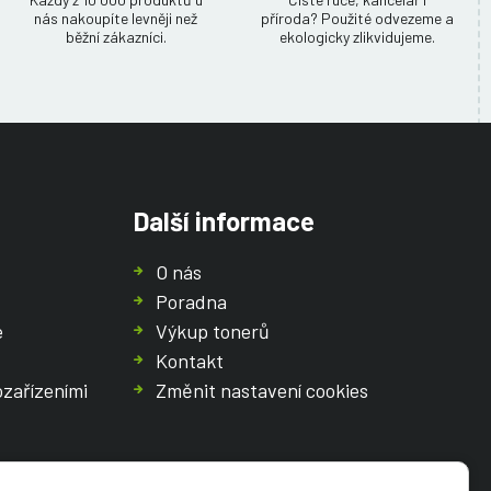
nás nakoupíte levněji než
příroda? Použité odvezeme a
běžní zákazníci.
ekologicky zlikvidujeme.
Další informace
O nás
Poradna
e
Výkup tonerů
Kontakt
ozařízeními
Změnit nastavení cookies