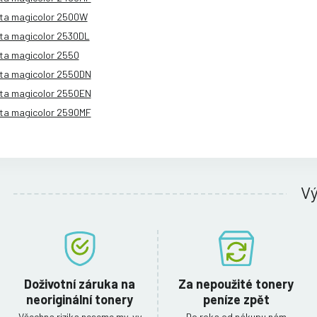
lta magicolor 2500W
lta magicolor 2530DL
lta magicolor 2550
lta magicolor 2550DN
lta magicolor 2550EN
lta magicolor 2590MF
V
Doživotní záruka na
Za nepoužité tonery
neoriginální tonery
peníze zpět
Všechna rizika neseme my, vy
Do roka od nákupu nám