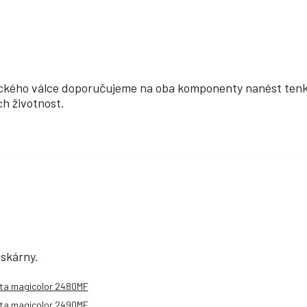
ického válce doporučujeme na oba komponenty nanést tenko
ch životnost.
iskárny.
lta magicolor 2480MF
lta magicolor 2490MF