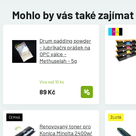
Mohlo by vás také zajímat
CMYK
Drum padding powder
- lubrikační prášek na
OPC válce -
Methuselah - 5g
Více než 10 ks
89 Kč
ČERNÁ
ŽLUTÁ
Renovovaný toner pro
Konica Minolta 2400w/