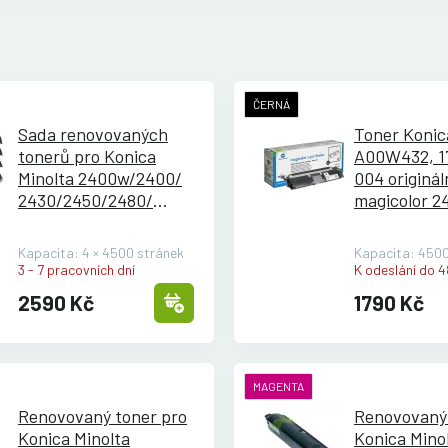
ČERNÁ
Sada renovovaných
Toner Konic
tonerů pro Konica
A00W432, 1
Minolta 2400w/
2400/
004 originál
2430/
2450/
2480/
magicolor 2
2490/
2500/
2530DL/
2450/
2500/
2550/
2580/
259
Kapacita: 4 × 4500 stránek
Kapacita: 4500
3 - 7 pracovních dní
K odeslání do 4
2590 Kč
1790 Kč
MAGENTA
Renovovaný toner pro
Renovovaný 
Konica Minolta
Konica Mino