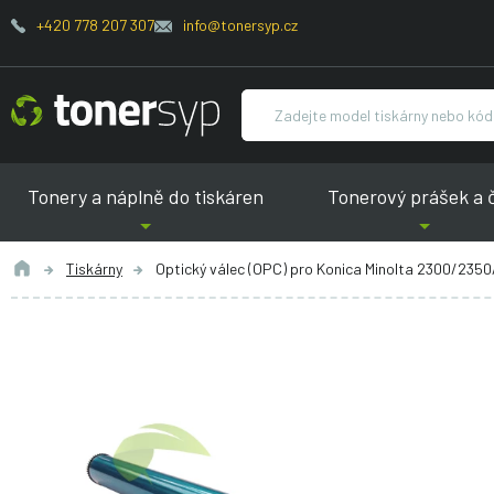
+420 778 207 307
info@tonersyp.cz
Tonery a náplně do tiskáren
Tonerový prášek a 
Tiskárny
Optický válec (OPC) pro Konica Minolta 2300/2350/2400/24