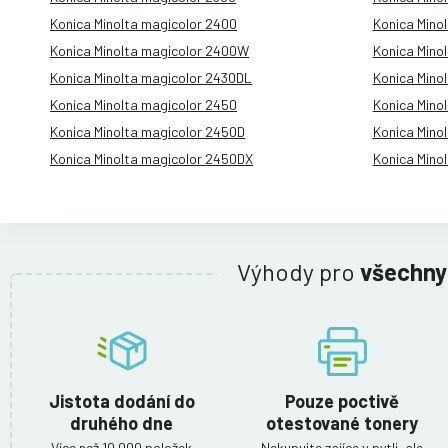
Konica Minolta magicolor 2400
Konica Mino
Konica Minolta magicolor 2400W
Konica Mino
Konica Minolta magicolor 2430DL
Konica Mino
Konica Minolta magicolor 2450
Konica Mino
Konica Minolta magicolor 2450D
Konica Mino
Konica Minolta magicolor 2450DX
Konica Mino
Výhody pro
všechny
Jistota dodání do
Pouze poctivě
druhého dne
otestované tonery
Více než 10 000 položek
Nekupujte zajíce v pytli, ale