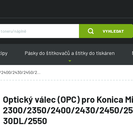
VYHLEDAT
čipy
Pásky do štítkovačů a štítky do tiskáren
30/2450/2500/2530DL/2550
Optický válec (OPC) pro Konica M
2300/2350/2400/2430/2450/25
30DL/2550