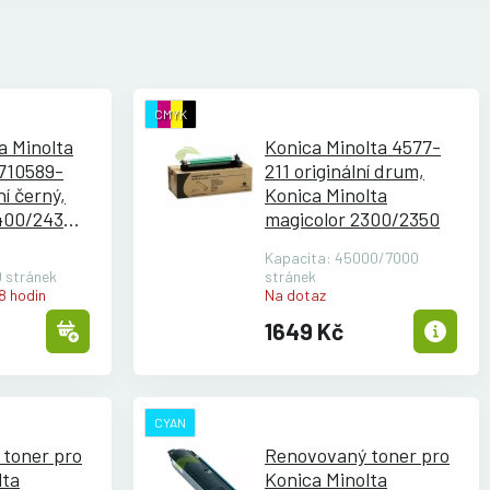
CMYK
a Minolta
Konica Minolta 4577-
710589-
211 originální drum,
ní černý,
Konica Minolta
400/
2430/
magicolor 2300/
2350
2590
Kapacita: 45000/7000
 stránek
stránek
8 hodin
Na dotaz
1649 Kč
CYAN
toner pro
Renovovaný toner pro
lta
Konica Minolta