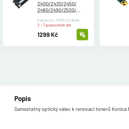
2400/
2430/
2450/
2480/
2490/
2500/
2530DL/
2550/
2580/
Kapacita: 4500 stránek
2590 - čern
3 - 7 pracovních dní
1299 Kč
Popis
Samostatný optický válec k renovaci tonerů Konica 