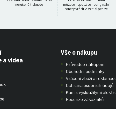
nerušeně tisknete
můžete nepoužité neoriginální
tonery vrátit a vzít si peníze.
í
Vše o nákupu
 a videa
Průvodce nákupem
Obchodní podmínky
Vrácení zboží a reklamac
ook
Ochrana osobních údajů
Kam s vysloužilými elektr
be
Recenze zákazníků