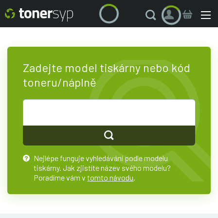
Zadejte model tiskárny nebo kód
toneru/náplně
Nejlépe funguje vyhledávání podle modelu
?
tiskárny. Jak zjistíte název svého modelu?
Poradíme vám v
tomto návodu
.