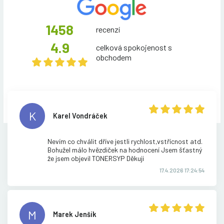
1458
recenzí
4.9
celková spokojenost s
obchodem
K
Karel Vondráček
Nevím co chválit dříve jestli rychlost,vstřícnost atd.
Bohužel málo hvězdiček na hodnocení Jsem šťastný
že jsem objevil TONERSYP Děkuji
17.4.2026 17:24:54
M
Marek Jenšík