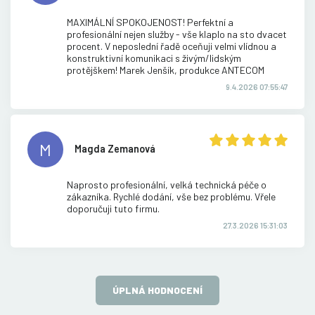
MAXIMÁLNÍ SPOKOJENOST! Perfektní a
profesionální nejen služby - vše klaplo na sto dvacet
procent. V neposlední řadě oceňuji velmi vlídnou a
konstruktivní komunikaci s živým/lidským
protějškem! Marek Jenšík, produkce ANTECOM
9.4.2026 07:55:47
M
Magda Zemanová
Naprosto profesionální, velká technická péče o
zákazníka. Rychlé dodání, vše bez problému. Vřele
doporučuji tuto firmu.
27.3.2026 15:31:03
ÚPLNÁ HODNOCENÍ