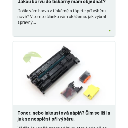
Jakou barvu do tiskárny mám objednat?
Došla vám barva v tiskárně a tápete při výběru
nové? V tomto článku vám ukážeme, jak vybrat
správný…
Toner, nebo inkoustová náplň? Čím se liší a
jak se nesplést při výběru.
Vědět, jak se liší toner od inkoustové náplně se