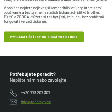
V nabídce najdete nejlevnější kompatibilní etikety, které sami
používáme a testujeme na našich tiskárnách štítků Brother,
DYMO a ZEBRA. Můžete si tak být jisti, že budou bez problémů
fungovat i ve vaší tiskárně.
VYHLEDAT ŠTÍTKY DO TISKÁRNY ETIKET
Potřebujete poradit?
Napište nám nebo zavolejte:
+420 778 207 307
info@tonersyp.cz