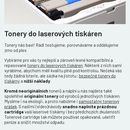
Tonery do laserových tiskáren
Tonery nás baví! Rádi testujeme, porovnáváme a oddělujeme
zrno od plev.
Vybíráme pro vás ty nejlepší a zároveň levné kompatibilní a
repasované
tonery do laserových tiskáren
. Některé z nich sami
vyrábíme, abychom měli kvalitu plně pod kontrolou. Nečeká vás
tedy žádná loterie, ale sázka na jistotu:
bezpečné tonery do
tiskárny
a
nižší náklady
.
Kromě neoriginálních
tonerů a náplní u nás najdete také
spolehlivé
originální tonery
od výrobců jednotlivých tiskáren.
Myslíme i na ekologii, a proto nabízíme i
samostatný tonerový
prášek
. S našimi (video)návody
snadno naplníte prázdnou
cartridge
vaší laserové tiskárny i bez předchozích zkušeností.
Tonerové cartridge tak můžete používat opakovaně, ušetřit
peníze a snížit množství odpadu.