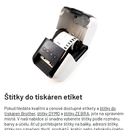
Štítky do tiskáren etiket
Pokud hledáte kvalitní a cenově dostupné etikety a
štítky do
tiskáren Brother
,
štítky DYMO
a
štítky ZEBRA
, jste na správném
místě. V naší nabídce si snadno vyberete štítky podle rozměru,
barvy a účelu. Ať už potřebujete štítky na balíky, adresní štítky,
štítky pro označení zboží, produktů, krabic nebo čehokoliv jiného.