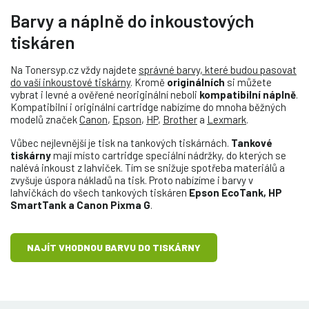
Barvy a náplně do inkoustových
tiskáren
Na Tonersyp.cz vždy najdete
správné barvy, které budou pasovat
do vaší inkoustové tiskárny
. Kromě
originálních
si můžete
vybrat i levné a ověřené neoriginální neboli
kompatibilní náplně
.
Kompatibilní i originální cartridge nabízíme do mnoha běžných
modelů značek
Canon
,
Epson
,
HP
,
Brother
a
Lexmark
.
Vůbec nejlevnější je tisk na tankových tiskárnách.
Tankové
tiskárny
mají místo cartridge speciální nádržky, do kterých se
nalévá inkoust z lahviček. Tím se snižuje spotřeba materiálů a
zvyšuje úspora nákladů na tisk. Proto nabízíme i barvy v
lahvičkách do všech tankových tiskáren
Epson EcoTank, HP
SmartTank a Canon Pixma G
.
NAJÍT VHODNOU BARVU DO TISKÁRNY