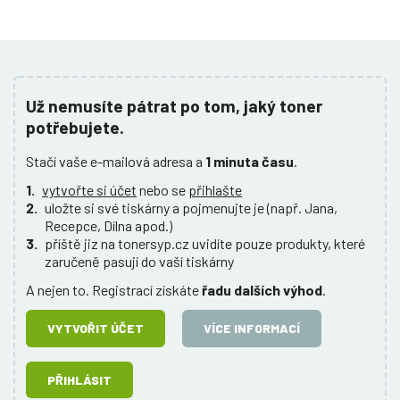
Už nemusíte pátrat po tom, jaký toner
potřebujete.
Stačí vaše e-mailová adresa a
1 minuta času
.
1.
vytvořte si účet
nebo se
přihlašte
2.
uložte si své tiskárny a pojmenujte je (např. Jana,
Recepce, Dílna apod.)
3.
příště jiz na tonersyp.cz uvidíte pouze produkty, které
zaručeně pasují do vaší tiskárny
A nejen to. Registrací získáte
řadu dalších výhod
.
VYTVOŘIT ÚČET
VÍCE INFORMACÍ
PŘIHLÁSIT