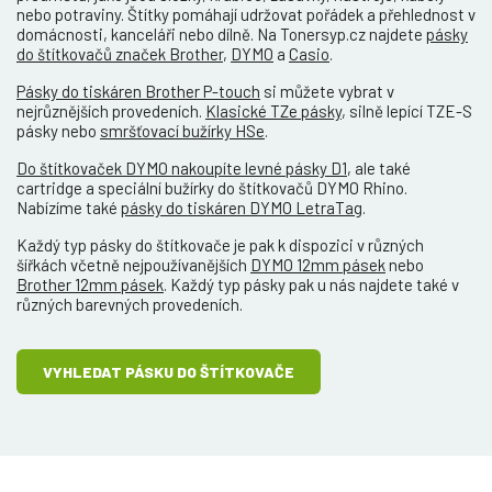
nebo potraviny. Štítky pomáhají udržovat pořádek a přehlednost v
domácnosti, kanceláři nebo dílně. Na Tonersyp.cz najdete
pásky
do štítkovačů značek Brother
,
DYMO
a
Casio
.
Pásky do tiskáren Brother P-touch
si můžete vybrat v
nejrůznějších provedeních.
Klasické TZe pásky
, silně lepící TZE-S
pásky nebo
smršťovací bužírky HSe
.
Do štítkovaček DYMO nakoupíte levné pásky D1
, ale také
cartridge a speciální bužírky do štítkovačů DYMO Rhino.
Nabízíme také
pásky do tiskáren DYMO LetraTag
.
Každý typ pásky do štítkovače je pak k dispozici v různých
šířkách včetně nejpoužívanějších
DYMO 12mm pásek
nebo
Brother 12mm pásek
. Každý typ pásky pak u nás najdete také v
různých barevných provedeních.
VYHLEDAT PÁSKU DO ŠTÍTKOVAČE