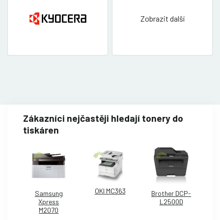
Zobrazit další
Zákazníci nejčastěji hledají tonery do
tiskáren
OKI MC363
Samsung
Brother DCP-
Xpress
L2500D
M2070