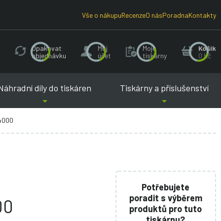
Vše o nákupu
Recenze
O nás
Poradna
Kontakty
Opakovat
Můj
Moje
Košík
objednávku
účet
tiskárny
0 Kč
Náhradní díly do tiskáren
Tiskárny a příslušenství
 4000
Potřebujete
poradit s výběrem
00
produktů pro tuto
tiskárnu?