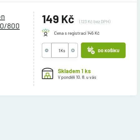
on
149 Kč
(123 Kč bez DPH)
10/800
Cena s registrací 146 Kč
DO KOŠÍKU
Skladem 1 ks
V pondělí 10. 8. u vás