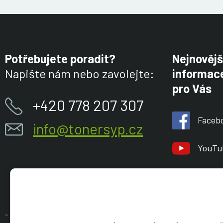
Potřebujete poradit?
Nejnovějš
Napište nám nebo zavolejte:
informace
pro Vás
+420 778 207 307
Faceb
info@tonersyp.cz
YouTu