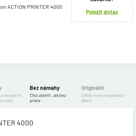
pson ACTION PRINTER 4000
Položit dotaz
y
Bez námahy
Originální
 a nevadí mi
Chci ušetřit, ale bez
Záleží mi na originálních
e navíc
práce
dílech
INTER 4000