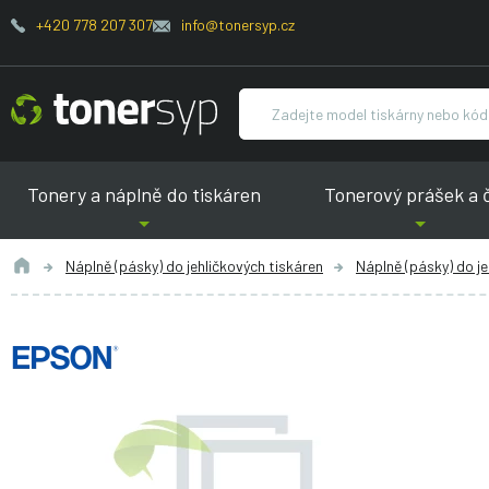
+420 778 207 307
info@tonersyp.cz
Tonery a náplně do tiskáren
Tonerový prášek a 
Náplně (pásky) do jehličkových tiskáren
Náplně (pásky) do j