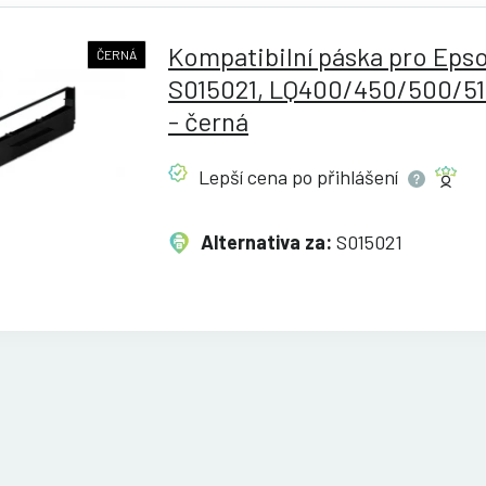
Kompatibilní páska pro Eps
ČERNÁ
S015021, LQ400/450/500/5
- černá
Lepší cena po
přihlášení
Alternativa za:
S015021