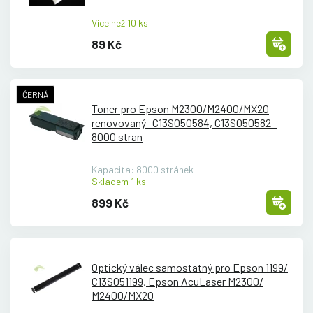
Více než 10 ks
89 Kč
ČERNÁ
Toner pro Epson M2300/
M2400/
MX20
renovovaný- C13S050584, C13S050582 -
8000 stran
Kapacita: 8000 stránek
Skladem 1 ks
899 Kč
Optický válec samostatný pro Epson 1199/
C13S051199, Epson AcuLaser M2300/
M2400/
MX20