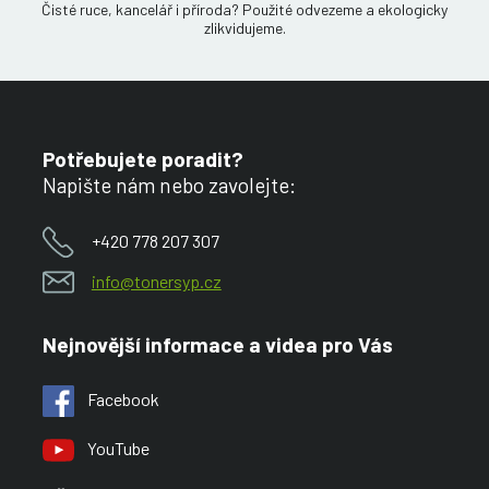
Čisté ruce, kancelář i příroda? Použité odvezeme a ekologicky
zlikvidujeme.
Potřebujete poradit?
Napište nám nebo zavolejte:
+420 778 207 307
info@tonersyp.cz
Nejnovější informace a videa pro Vás
Facebook
YouTube