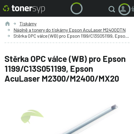
Tiskárny
Náplně a tonery do tiskárny Epson AcuLaser M2400DTN
Stěrka OPC válce (WB) pro Epson 1199/C13S051199, Epson AcuLaser M2300/M2400/MX20
Stěrka OPC válce (WB) pro Epson
1199/C13S051199, Epson
AcuLaser M2300/M2400/MX20