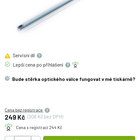
Servisní
díl
Lepší cena po
přihlášení
Bude stěrka optického válce fungovat v mé tiskárně?
Cena bez registrace
249 Kč
(206 Kč bez DPH)
Cena s registrací 244 Kč