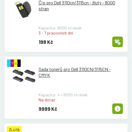
Čip pro Dell 3110cn/
3115cn - žlutý - 8000
stran
Kapacita: 8000 stránek
3 - 7 pracovních dní
198 Kč
CMYK
Sada tonerů pro Dell 3110CN/
3115CN -
CMYK
Kapacita: 4 × 8000 stránek
Na dotaz
9999 Kč
ŽLUTÁ