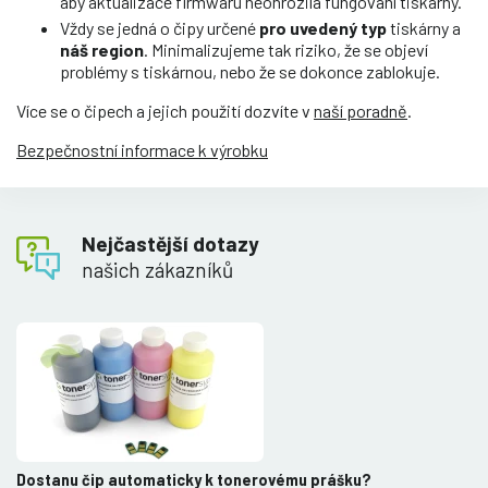
aby aktualizace firmwaru neohrozila fungování tiskárny.
Vždy se jedná o čipy určené
pro uvedený typ
tiskárny a
náš region
. Minimalizujeme tak riziko, že se objeví
problémy s tiskárnou, nebo že se dokonce zablokuje.
Více se o čipech a jejich použití dozvíte v
naší poradně
.
Bezpečnostní informace k výrobku
Nejčastější dotazy
našich zákazníků
Dostanu čip automaticky k tonerovému prášku?