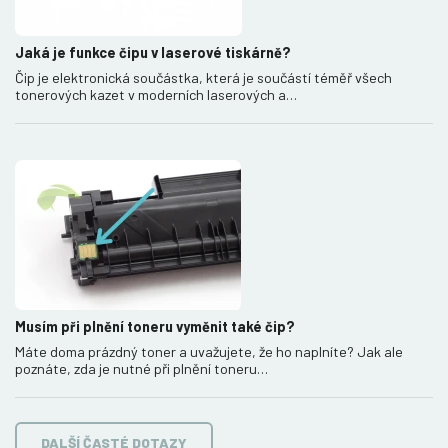
Jaká je funkce čipu v laserové tiskárně?
Čip je elektronická součástka, která je součástí téměř všech
tonerových kazet v moderních laserových a…
Musím při plnění toneru vyměnit také čip?
Máte doma prázdný toner a uvažujete, že ho naplníte? Jak ale
poznáte, zda je nutné při plnění toneru…
DALŠÍ ČASTÉ DOTAZY