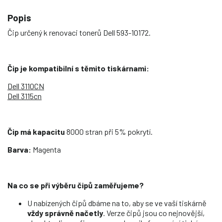
Popis
Čip určený k renovaci tonerů Dell 593-10172.
Čip je kompatibilní s těmito tiskárnami:
Dell 3110CN
Dell 3115cn
Čip má kapacitu
8000 stran při 5% pokrytí.
Barva:
Magenta
Na co se při výběru čipů zaměřujeme?
U nabízených čipů dbáme na to, aby se ve vaší tiskárně
vždy správně načetly
. Verze čipů jsou co nejnovější,