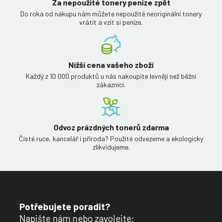
Za nepoužité tonery peníze zpět
Do roka od nákupu nám můžete nepoužité neoriginální tonery
vrátit a vzít si peníze.
Nižší cena vašeho zboží
Každý z 10 000 produktů u nás nakoupíte levněji než běžní
zákazníci.
Odvoz prázdných tonerů zdarma
Čisté ruce, kancelář i příroda? Použité odvezeme a ekologicky
zlikvidujeme.
Potřebujete poradit?
Napište nám nebo zavolejte: