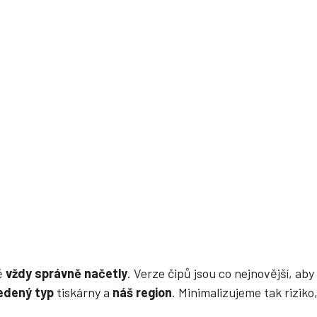
ně
vždy správně načetly
. Verze čipů jsou co nejnovější, ab
edený typ
tiskárny a
náš region
. Minimalizujeme tak riziko