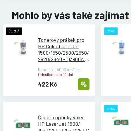
Mohlo by vás také zajímat
ČERNÁ
CYAN
Tonerový prášek pro
HP Color LaserJet
1500/
1550/
2500/
2550/
2820/
2840 - Q3960A -
černý
Kapacita: 5000 stránek
Odesíláme do 14 dní
422 Kč
CYAN
Čip pro optický válec
HP LaserJet 1500/
1550/
2500/
2550/
2820/