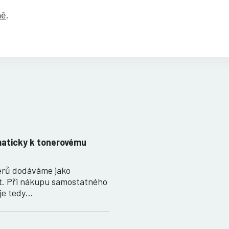
ně
.
maticky k tonerovému
nerů dodáváme jako
t. Při nákupu samostatného
je tedy…