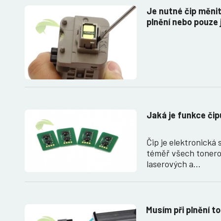
Je nutné čip měni
plnění nebo pouze
Jaká je funkce čip
Čip je elektronická 
téměř všech tonero
laserových a…
Musím při plnění t