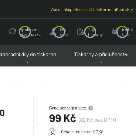
Vše o nákupu
Recenze
O nás
Poradna
Kontakty
Opakovat
Můj
Moje
Košík
objednávku
účet
tiskárny
0 Kč
Náhradní díly do tiskáren
Tiskárny a příslušenství
Cena bez registrace
40
99 Kč
(82 Kč bez DPH)
Cena s registrací 97 Kč