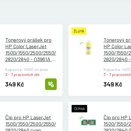
ŽLUTÁ
Tonerový prášek pro
Tonerový pr
HP Color LaserJet
HP Color La
1500/
1550/
2500/
2550/
1500/
1550/
2
2820/
2840 - Q3961A -
2820/
2840 -
cyan
žlutý
Kapacita: 4000 stránek
Kapacita: 4000
3 - 7 pracovních dní
3 - 7 pracovních
349 Kč
349 Kč
ČERNÁ
Čip pro HP LaserJet
Čip pro HP 
1500/
1550/
2500/
2550/
1500/
1550/
2
2820/
2840 cyan
2820/
2840 