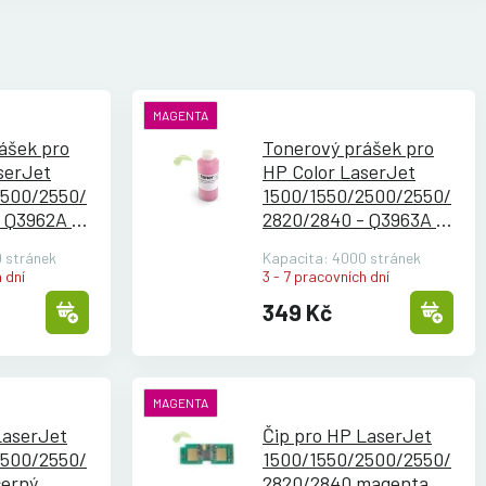
MAGENTA
ášek pro
Tonerový prášek pro
serJet
HP Color LaserJet
500/
2550/
1500/
1550/
2500/
2550/
 Q3962A -
2820/
2840 - Q3963A -
magenta
 stránek
Kapacita: 4000 stránek
 dní
3 - 7 pracovních dní
349 Kč
MAGENTA
LaserJet
Čip pro HP LaserJet
500/
2550/
1500/
1550/
2500/
2550/
černý
2820/
2840 magenta