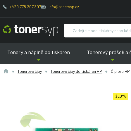
+420 778 207 307
info@tonersyp.cz
Tonery a náplně do tiskáren
Tonerový prášek a 
Tonerové čipy
Tonerové čipy do tiskáren HP
Čip pro HP
ŽLUTÁ