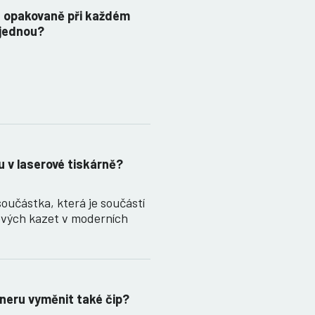
t opakovaně při každém
 jednou?
u v laserové tiskárně?
součástka, která je součástí
vých kazet v moderních
oneru vyměnit také čip?