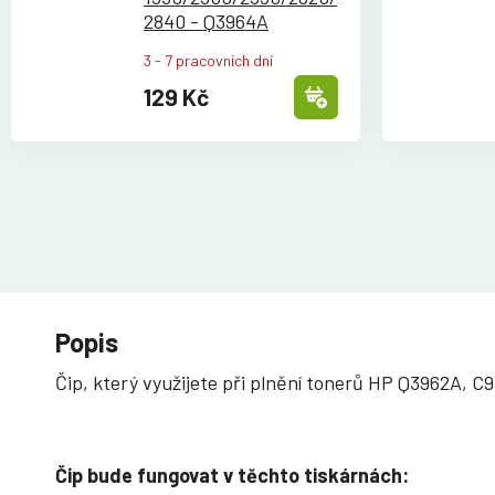
2840 - Q3964A
3 - 7 pracovních dní
129 Kč
Popis
Čip, který využijete při plnění tonerů HP Q3962A, C
Čip bude fungovat v těchto tiskárnách: