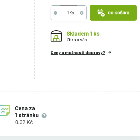
DO KOŠÍKU
Skladem 1 ks
Zítra u vás
Ceny a možnosti dopravy?
Cena za
1 stránku
0,02 Kč