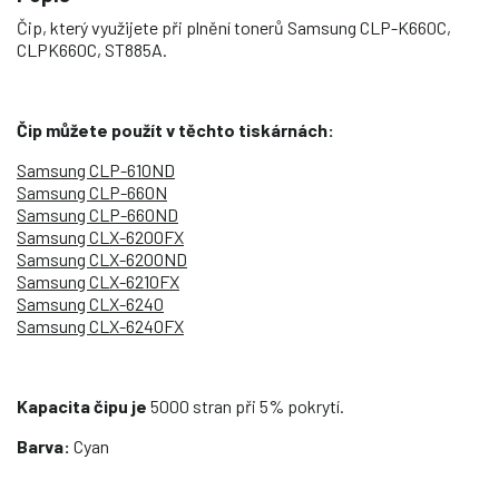
Čip, který využijete při plnění tonerů Samsung CLP-K660C,
CLPK660C, ST885A.
Čip můžete použít v těchto tiskárnách:
Samsung CLP-610ND
Samsung CLP-660N
Samsung CLP-660ND
Samsung CLX-6200FX
Samsung CLX-6200ND
Samsung CLX-6210FX
Samsung CLX-6240
Samsung CLX-6240FX
Kapacita čipu je
5000 stran při 5% pokrytí.
Barva:
Cyan