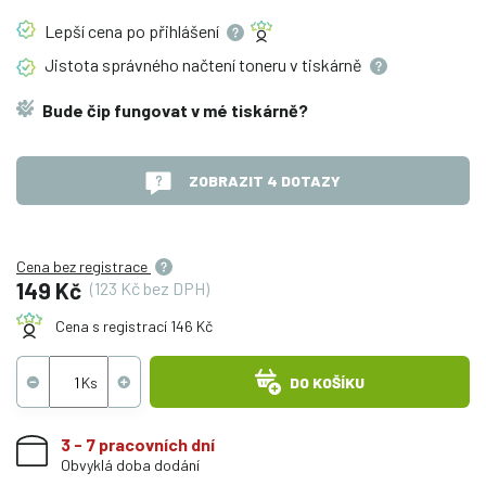
Lepší cena po
přihlášení
Jistota správného načtení toneru v
tiskárně
Bude čip fungovat v mé tiskárně?
ZOBRAZIT 4 DOTAZY
Cena bez registrace
149 Kč
(123 Kč bez DPH)
Cena s registrací 146 Kč
DO KOŠÍKU
3 - 7 pracovních dní
Obvyklá doba dodání