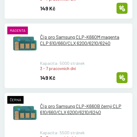
149 Kč
MAGENTA
Čip pro Samsung CLP-K660M magenta
CLP 610/
660/
CLX 6200/
6210/
6240
Kapacita: 5000 stránek
3 - 7 pracovních dní
149 Kč
ČERNÁ
Čip pro Samsung CLP-K660B černý CLP
610/
660/
CLX 6200/
6210/
6240
Kapacita: 5500 stránek