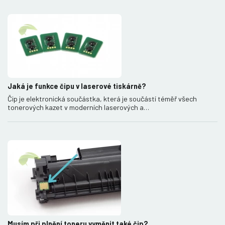
Jaká je funkce čipu v laserové tiskárně?
Čip je elektronická součástka, která je součástí téměř všech
tonerových kazet v moderních laserových a…
Musím při plnění toneru vyměnit také čip?