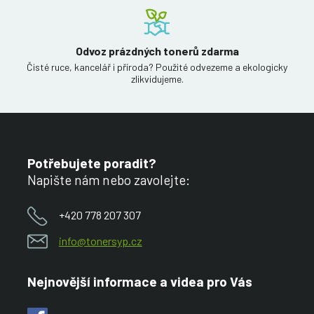
Odvoz prázdných tonerů zdarma
Čisté ruce, kancelář i příroda? Použité odvezeme a ekologicky
zlikvidujeme.
Potřebujete poradit?
Napište nám nebo zavolejte:
+420 778 207 307
info@tonersyp.cz
Nejnovější informace a videa pro Vás