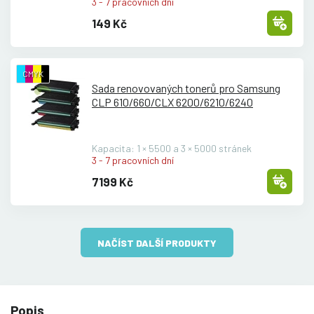
3 - 7 pracovních dní
149 Kč
CMYK
Sada renovovaných tonerů pro Samsung
CLP 610/
660/
CLX 6200/
6210/
6240
Kapacita: 1 × 5500 a 3 × 5000 stránek
3 - 7 pracovních dní
7199 Kč
NAČÍST DALŠÍ PRODUKTY
Popis