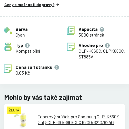
Ceny a možnosti dopravy?
Barva
Kapacita
Cyan
5000 stránek
Typ
Vhodné pro
Kompatibilní
CLP-K660C, CLPK660C,
ST885A
Cena za
1 stránku
0,03 Kč
Mohlo by vás také zajímat
ŽLUTÁ
Tonerový prášek pro Samsung CLP-K660Y
žlutý CLP 610/
660/
CLX 6200/
6210/
6240