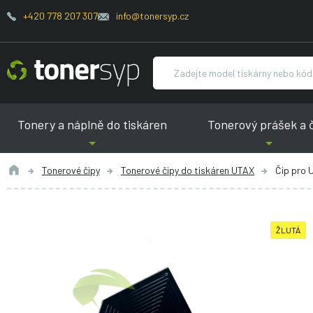
+420 778 207 307
info@tonersyp.cz
Tonery a náplně do tiskáren
Tonerový prášek a 
Tonerové čipy
Tonerové čipy do tiskáren UTAX
Čip pro 
ŽLUTÁ