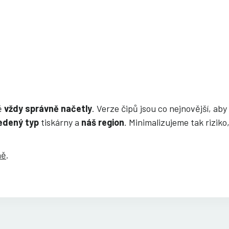
ně
vždy správně načetly
. Verze čipů jsou co nejnovější, ab
edený typ
tiskárny a
náš region
. Minimalizujeme tak riziko
ně
.