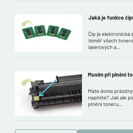
Jaká je funkce čip
Čip je elektronická 
téměř všech tonero
laserových a…
Musím při plnění t
Máte doma prázdný 
naplníte? Jak ale po
plnění toneru…