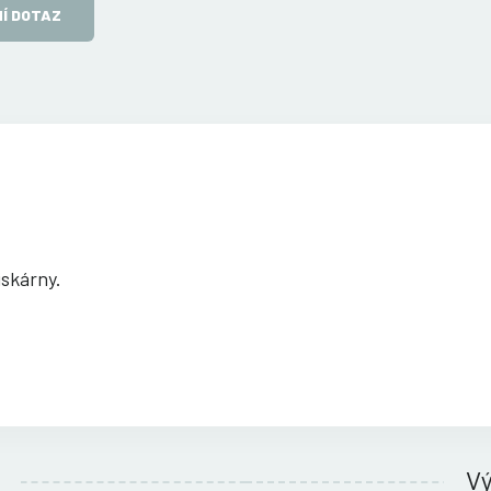
Í DOTAZ
iskárny.
V