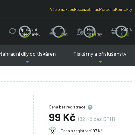
Vše o nákupu
Recenze
O nás
Poradna
Kontakty
Opakovat
Můj
Moje
Košík
objednávku
účet
tiskárny
0 Kč
Náhradní díly do tiskáren
Tiskárny a příslušenství
Cena bez registrace
99 Kč
(82 Kč bez DPH)
Cena s registrací 97 Kč