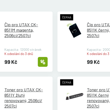
ČERNÁ
Čip pro UTAX CK-
Čip pro UT
8511M magenta,
8511K černý,
2506ci/
2507ci
2507ci
Kapacita: 12000 stránek
Kapacita: 2000
K odeslání do 3 dnů
K odeslání do 3
99 Kč
99 Kč
ČERNÁ
Toner pro UTAX CK-
Toner pro 
8511Y žlutý
8511K černý
renovovaný, 2506ci/
renovovaný,
2507ci
2507ci