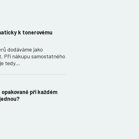
maticky k tonerovému
nerů dodáváme jako
t. Při nákupu samostatného
je tedy…
t opakovaně při každém
 jednou?