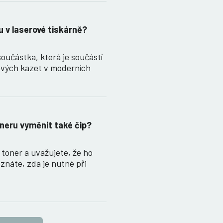
u v laserové tiskárně?
součástka, která je součástí
vých kazet v moderních
oneru vyměnit také čip?
toner a uvažujete, že ho
znáte, zda je nutné při