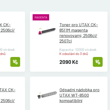
MAGENTA
AX CK-
Toner pro UTAX CK-
 2506ci/
8511M magenta
renovovaný, 2506ci/
2507ci
0 stránek
Kapacita: 12000 stránek
 dnů
K odeslání do 3 dnů
2090 Kč
UTAX CK-
Odpadní nádobka pro
UTAX WT-8500
 2506ci/
kompatibilní