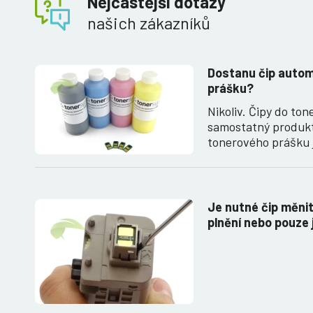
Nejčastější dotazy
našich zákazníků
Dostanu čip auto
prášku?
Nikoliv. Čipy do to
samostatný produk
tonerového prášku 
Je nutné čip měni
plnění nebo pouze