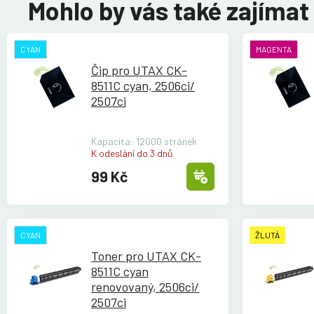
Mohlo by vás také zajímat
CYAN
MAGENTA
Čip pro UTAX CK-
8511C cyan, 2506ci/
2507ci
Kapacita: 12000 stránek
K odeslání do 3 dnů
99 Kč
CYAN
ŽLUTÁ
Toner pro UTAX CK-
8511C cyan
renovovaný, 2506ci/
2507ci