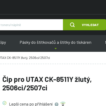
VYHLEDAT
čipy
Pásky do štítkovačů a štítky do tiskáren
UTAX CK-8511Y žlutý, 2506ci/2507ci
Čip pro UTAX CK-8511Y žlutý,
2506ci/2507ci
Lepší cena po
přihlášení