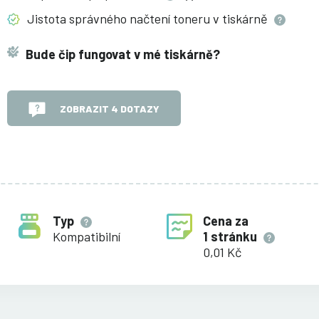
Jistota správného načtení toneru v
tiskárně
Bude čip fungovat v mé tiskárně?
ZOBRAZIT 4 DOTAZY
Typ
Cena za
Kompatibilní
1 stránku
0,01 Kč