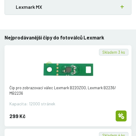
Lexmark MX
Nejprodávanější čipy do fotoválců Lexmark
Skladem 3 ks
Čip pro zobrazovací válec Lexmark B220Z00, Lexmark B2236/
MB2236
Kapacita: 12000 stránek
299 Kč
Skladem 4 ks