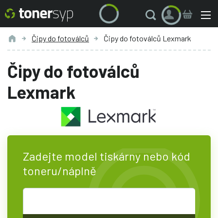
Čipy do fotoválců
Čipy do fotoválců Lexmark
Čipy do fotoválců
Lexmark
Zadejte model tiskárny nebo kód
toneru/náplně