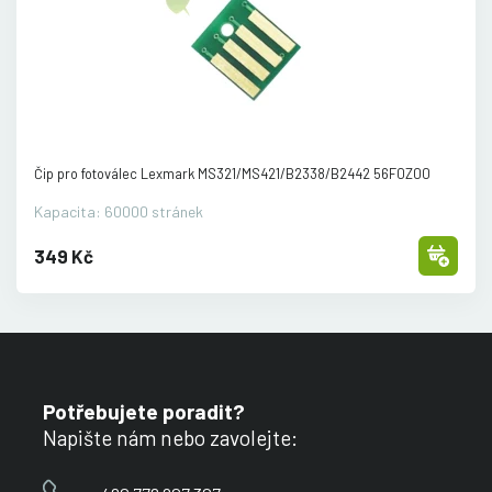
Čip pro fotoválec Lexmark MS321/
MS421/
B2338/
B2442 56F0Z00
Kapacita: 60000 stránek
349 Kč
Potřebujete poradit?
Napište nám nebo zavolejte: