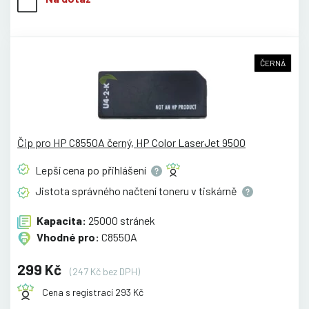
ČERNÁ
Čip pro HP C8550A černý, HP Color LaserJet 9500
Lepší cena po
přihlášení
Jistota správného načtení toneru v
tiskárně
Kapacita:
25000 stránek
Vhodné pro:
C8550A
299 Kč
(247 Kč bez DPH)
Cena s registrací 293 Kč