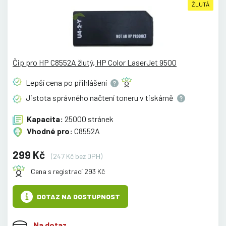
ŽLUTÁ
Čip pro HP C8552A žlutý, HP Color LaserJet 9500
Lepší cena po
přihlášení
Jistota správného načtení toneru v
tiskárně
Kapacita:
25000 stránek
Vhodné pro:
C8552A
299 Kč
(247 Kč bez DPH)
Cena s registrací 293 Kč
DOTAZ NA DOSTUPNOST
Na dotaz