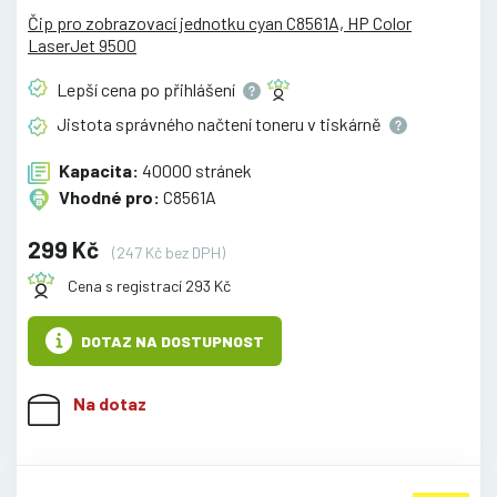
Čip pro zobrazovací jednotku cyan C8561A, HP Color
LaserJet 9500
Lepší cena po
přihlášení
Jistota správného načtení toneru v
tiskárně
Kapacita:
40000 stránek
Vhodné pro:
C8561A
299 Kč
(247 Kč bez DPH)
Cena s registrací 293 Kč
DOTAZ NA DOSTUPNOST
Na dotaz