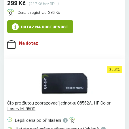
299 Kč
(247 Kč bez DPH)
Cena s registrací 293 Kč
DOTAZ NA DOSTUPNOST
Na dotaz
ŽLUTÁ
Čip pro žlutou zobrazovací jednotku C8562A, HP Color
LaserJet 9500
Lepší cena po
přihlášení
Jistota správného načtení toneru v
tiskárně