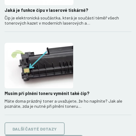
Jaká je funkce čipu v laserové tiskárně?
Čip je elektronická součástka, která je součástí téměř všech
tonerových kazet v moderních laserových a…
Musím při plnění toneru vyměnit také čip?
Máte doma prázdný toner a uvažujete, že ho naplníte? Jak ale
poznáte, zda je nutné při plnění toneru…
DALŠÍ ČASTÉ DOTAZY