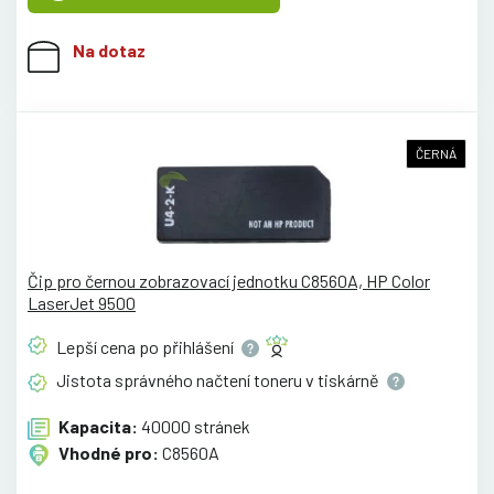
Na dotaz
ČERNÁ
Čip pro černou zobrazovací jednotku C8560A, HP Color
LaserJet 9500
Lepší cena po
přihlášení
Jistota správného načtení toneru v
tiskárně
Kapacita:
40000 stránek
Vhodné pro:
C8560A