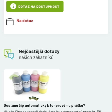
DOTAZ NA DOSTUPNOST
Na dotaz
Nejčastější dotazy
našich zákazníků
Dostanu čip automaticky k tonerovému prášku?
Nikoliv. Čipy do tonerů dodáváme jako samostatný produkt. Při