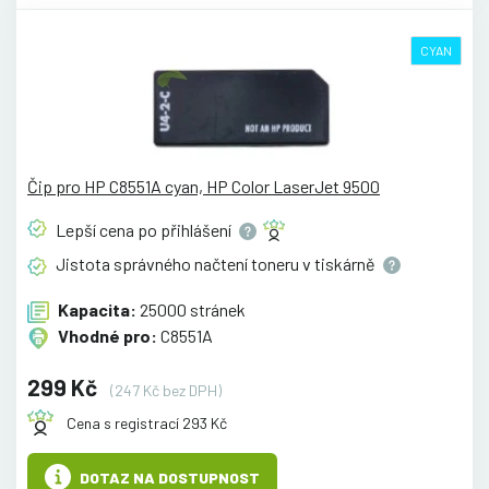
CYAN
Čip pro HP C8551A cyan, HP Color LaserJet 9500
Lepší cena po
přihlášení
Jistota správného načtení toneru v
tiskárně
Kapacita:
25000 stránek
Vhodné pro:
C8551A
299 Kč
(247 Kč bez DPH)
Cena s registrací 293 Kč
DOTAZ NA DOSTUPNOST