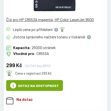
Čip pro HP C8553A magenta, HP Color LaserJet 9500
Lepší cena po
přihlášení
Jistota správného načtení toneru v
tiskárně
Kapacita:
25000 stránek
Vhodné pro:
C8553A
299 Kč
(247 Kč bez DPH)
Cena s registrací 293 Kč
DOTAZ NA DOSTUPNOST
Na dotaz