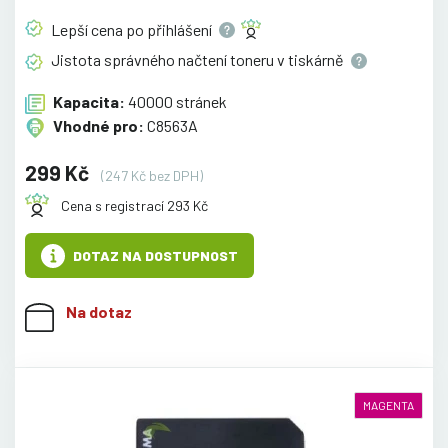
Lepší cena po
přihlášení
Jistota správného načtení toneru v
tiskárně
Kapacita:
40000 stránek
Vhodné pro:
C8563A
299 Kč
(247 Kč bez DPH)
Cena s registrací 293 Kč
DOTAZ NA DOSTUPNOST
Na dotaz
MAGENTA