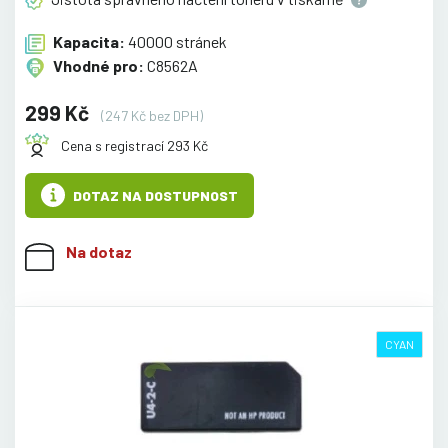
Kapacita:
40000 stránek
Vhodné pro:
C8562A
299 Kč
(247 Kč bez DPH)
Cena s registrací 293 Kč
DOTAZ NA DOSTUPNOST
Na dotaz
CYAN