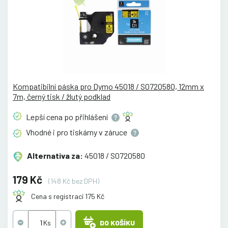
Kompatibilní páska pro Dymo 45018 / S0720580, 12mm x
7m, černý tisk / žlutý podklad
Lepší cena po
přihlášení
Vhodné i pro tiskárny v
záruce
Alternativa za:
45018 / S0720580
179 Kč
(148 Kč bez DPH)
Cena s registrací 175 Kč
DO KOŠÍKU