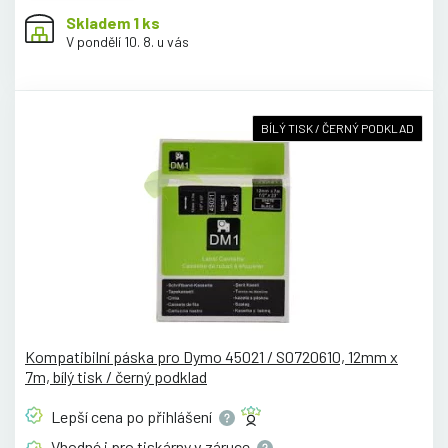
Skladem 1 ks
V pondělí 10. 8. u vás
BÍLÝ TISK / ČERNÝ PODKLAD
Kompatibilní páska pro Dymo 45021 / S0720610, 12mm x
7m, bílý tisk / černý podklad
Lepší cena po
přihlášení
Vhodné i pro tiskárny v
záruce