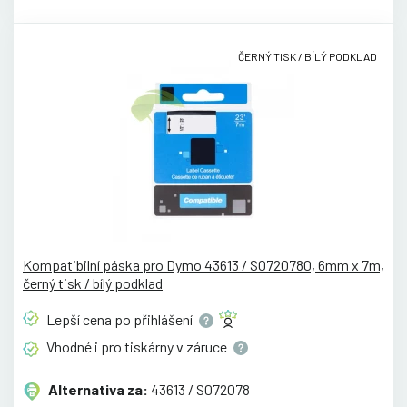
ČERNÝ TISK / BÍLÝ PODKLAD
Kompatibilní páska pro Dymo 43613 / S0720780, 6mm x 7m,
černý tisk / bílý podklad
Lepší cena po
přihlášení
Vhodné i pro tiskárny v
záruce
Alternativa za:
43613 / S072078