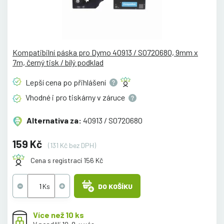
Kompatibilní páska pro Dymo 40913 / S0720680, 9mm x
7m, černý tisk / bílý podklad
Lepší cena po
přihlášení
Vhodné i pro tiskárny v
záruce
Alternativa za:
40913 / S0720680
159 Kč
(131 Kč bez DPH)
Cena s registrací 156 Kč
DO KOŠÍKU
Více než 10 ks