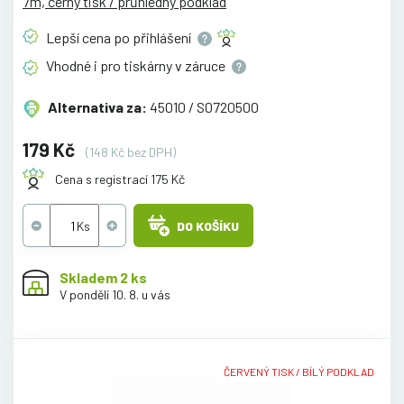
7m, černý tisk / průhledný podklad
Lepší cena po
přihlášení
Vhodné i pro tiskárny v
záruce
Alternativa za:
45010 / S0720500
179 Kč
(148 Kč bez DPH)
Cena s registrací 175 Kč
DO KOŠÍKU
Skladem 2 ks
V pondělí 10. 8. u vás
ČERVENÝ TISK / BÍLÝ PODKLAD