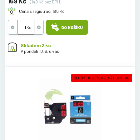
169 Kč
(140 Kč bez DPH)
Cena s registrací 166 Kč
DO KOŠÍKU
Skladem 2 ks
V pondělí 10. 8. u vás
ČERNÝ TISK / ČERVENÝ PODKLAD