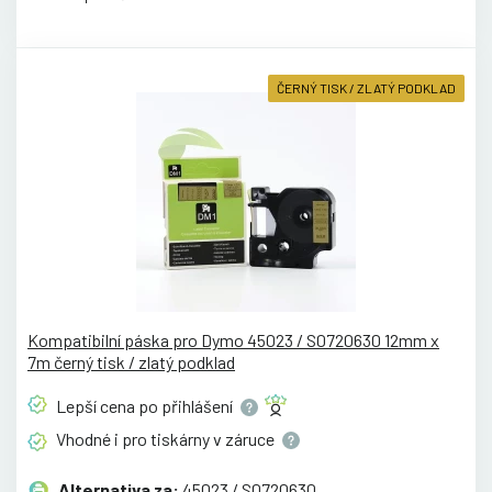
ČERNÝ TISK / ZLATÝ PODKLAD
Kompatibilní páska pro Dymo 45023 / S0720630 12mm x
7m černý tisk / zlatý podklad
Lepší cena po
přihlášení
Vhodné i pro tiskárny v
záruce
Alternativa za:
45023 / S0720630