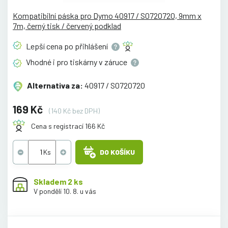
Kompatibilní páska pro Dymo 40917 / S0720720, 9mm x
7m, černý tisk / červený podklad
Lepší cena po
přihlášení
Vhodné i pro tiskárny v
záruce
Alternativa za:
40917 / S0720720
169 Kč
(140 Kč bez DPH)
Cena s registrací 166 Kč
DO KOŠÍKU
Skladem 2 ks
V pondělí 10. 8. u vás