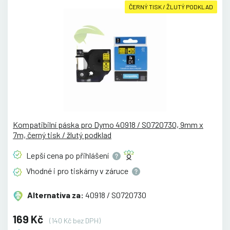
ČERNÝ TISK / ŽLUTÝ PODKLAD
Kompatibilní páska pro Dymo 40918 / S0720730, 9mm x
7m, černý tisk / žlutý podklad
Lepší cena po
přihlášení
Vhodné i pro tiskárny v
záruce
Alternativa za:
40918 / S0720730
169 Kč
(140 Kč bez DPH)