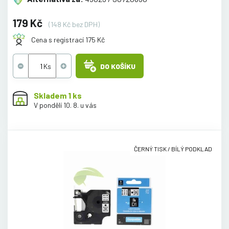
179 Kč
(148 Kč bez DPH)
Cena s registrací 175 Kč
DO KOŠÍKU
Skladem 1 ks
V pondělí 10. 8. u vás
ČERNÝ TISK / BÍLÝ PODKLAD