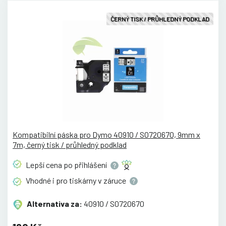
ČERNÝ TISK / PRŮHLEDNÝ PODKLAD
Kompatibilní páska pro Dymo 40910 / S0720670, 9mm x
7m, černý tisk / průhledný podklad
Lepší cena po
přihlášení
Vhodné i pro tiskárny v
záruce
Alternativa za:
40910 / S0720670