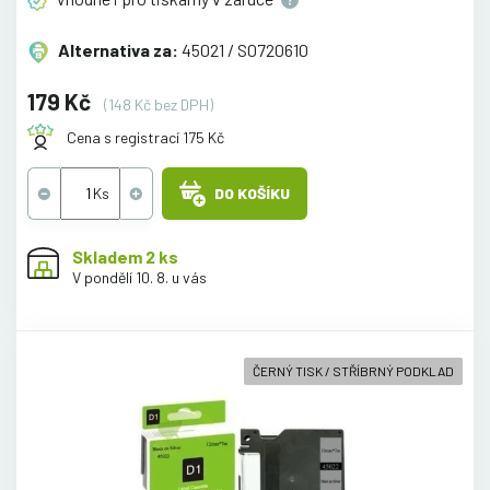
Alternativa za:
45021 / S0720610
179 Kč
(148 Kč bez DPH)
Cena s registrací 175 Kč
DO KOŠÍKU
Skladem 2 ks
V pondělí 10. 8. u vás
ČERNÝ TISK / STŘÍBRNÝ PODKLAD