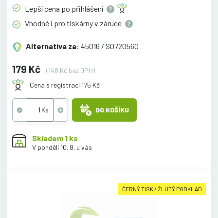
Lepší cena po
přihlášení
Vhodné i pro tiskárny v
záruce
Alternativa za:
45016 / S0720560
179 Kč
(148 Kč bez DPH)
Cena s registrací 175 Kč
DO KOŠÍKU
Skladem 1 ks
V pondělí 10. 8. u vás
ČERNÝ TISK / ŽLUTÝ PODKLAD