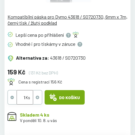
Kompatibilní páska pro Dymo 43618 / S0720730, 6mm x 7m,
černý tisk / žlutý podklad
Lepší cena po
přihlášení
Vhodné i pro tiskárny v
záruce
Alternativa za:
43618 / S0720730
159 Kč
(131 Kč bez DPH)
Cena s registrací 156 Kč
DO KOŠÍKU
Skladem 4 ks
V pondělí 10. 8. u vás