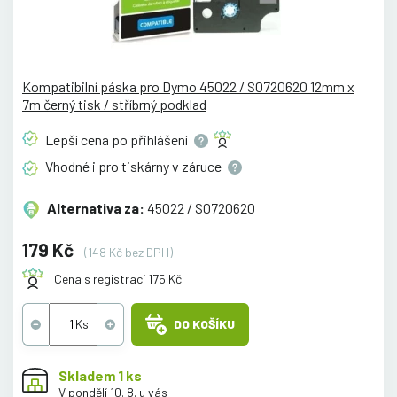
Kompatibilní páska pro Dymo 45022 / S0720620 12mm x
7m černý tisk / stříbrný podklad
Lepší cena po
přihlášení
Vhodné i pro tiskárny v
záruce
Alternativa za:
45022 / S0720620
179 Kč
(148 Kč bez DPH)
Cena s registrací 175 Kč
DO KOŠÍKU
Skladem 1 ks
V pondělí 10. 8. u vás