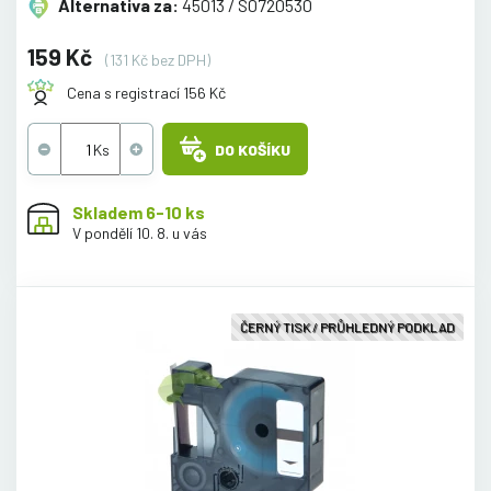
Alternativa za:
45013 / S0720530
159 Kč
(131 Kč bez DPH)
Cena s registrací 156 Kč
DO KOŠÍKU
Skladem 6-10 ks
V pondělí 10. 8. u vás
ČERNÝ TISK / PRŮHLEDNÝ PODKLAD