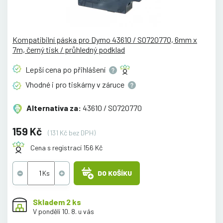
Kompatibilní páska pro Dymo 43610 / S0720770, 6mm x
7m, černý tisk / průhledný podklad
Lepší cena po
přihlášení
Vhodné i pro tiskárny v
záruce
Alternativa za:
43610 / S0720770
159 Kč
(131 Kč bez DPH)
Cena s registrací 156 Kč
DO KOŠÍKU
Skladem 2 ks
V pondělí 10. 8. u vás