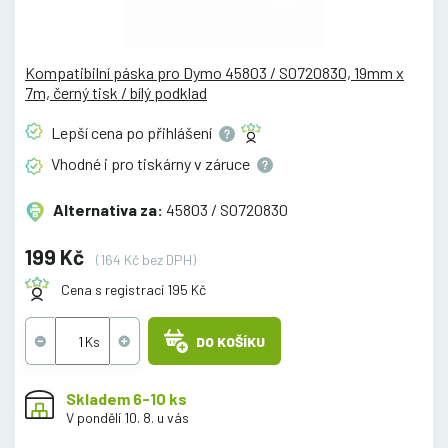
Kompatibilní páska pro Dymo 45803 / S0720830, 19mm x
7m, černý tisk / bílý podklad
Lepší cena po
přihlášení
Vhodné i pro tiskárny v
záruce
Alternativa za:
45803 / S0720830
199 Kč
(164 Kč bez DPH)
Cena s registrací 195 Kč
DO KOŠÍKU
Skladem 6-10 ks
V pondělí 10. 8. u vás