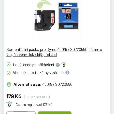
Kompatibilní páska pro Dymo 45015 / S0720550, 12mm x
7m, červený tisk / bílý podklad
Lepší cena po
přihlášení
Vhodné i pro tiskárny v
záruce
Alternativa za:
45015 / S0720550
179 Kč
(148 Kč bez DPH)
Cena s registrací 175 Kč