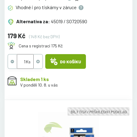
Vhodné i pro tiskárny v
záruce
Alternativa za:
45019 / S0720590
179 Kč
(148 Kč bez DPH)
Cena s registrací 175 Kč
DO KOŠÍKU
Skladem 1 ks
V pondělí 10. 8. u vás
BÍLÝ TISK / PRŮHLEDNÝ PODKLAD