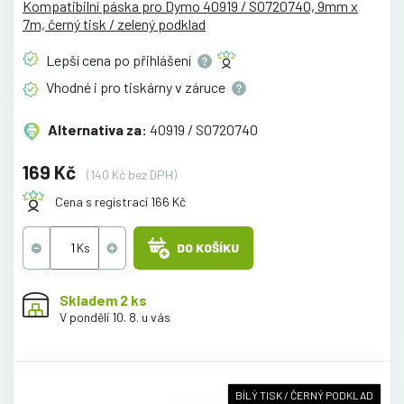
Kompatibilní páska pro Dymo 40919 / S0720740, 9mm x
7m, černý tisk / zelený podklad
Lepší cena po
přihlášení
Vhodné i pro tiskárny v
záruce
Alternativa za:
40919 / S0720740
169 Kč
(140 Kč bez DPH)
Cena s registrací 166 Kč
DO KOŠÍKU
Skladem 2 ks
V pondělí 10. 8. u vás
BÍLÝ TISK / ČERNÝ PODKLAD