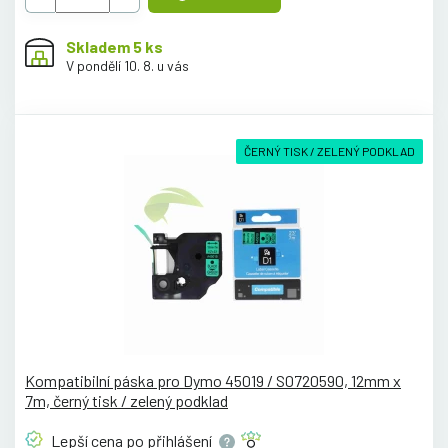
Skladem 5 ks
V pondělí 10. 8. u vás
ČERNÝ TISK / ZELENÝ PODKLAD
Kompatibilní páska pro Dymo 45019 / S0720590, 12mm x
7m, černý tisk / zelený podklad
Lepší cena po
přihlášení