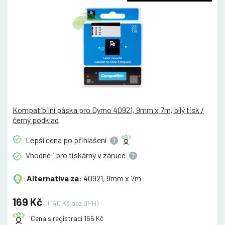
Kompatibilní páska pro Dymo 40921, 9mm x 7m, bílý tisk /
černý podklad
Lepší cena po
přihlášení
Vhodné i pro tiskárny v
záruce
Alternativa za:
40921, 9mm x 7m
169 Kč
(140 Kč bez DPH)
Cena s registrací 166 Kč