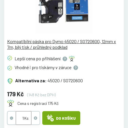
Kompatibilní páska pro Dymo 45020 / S0720600, 12mm x
7m, bílý tisk / průhledný podklad
Lepší cena po
přihlášení
Vhodné i pro tiskárny v
záruce
Alternativa za:
45020 / S0720600
179 Kč
(148 Kč bez DPH)
Cena s registrací 175 Kč
DO KOŠÍKU