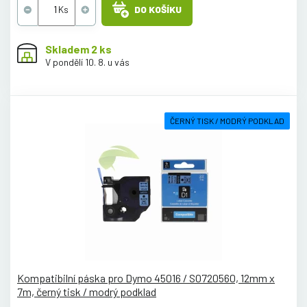
DO KOŠÍKU
Skladem 2 ks
V pondělí 10. 8. u vás
ČERNÝ TISK / MODRÝ PODKLAD
Kompatibilní páska pro Dymo 45016 / S0720560, 12mm x
7m, černý tisk / modrý podklad