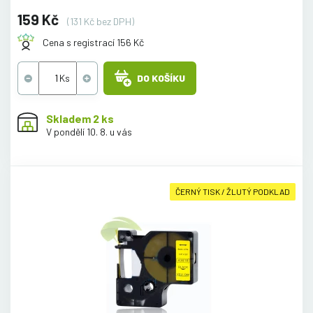
159 Kč
(131 Kč bez DPH)
Cena s registrací 156 Kč
DO KOŠÍKU
Skladem 2 ks
V pondělí 10. 8. u vás
ČERNÝ TISK / ŽLUTÝ PODKLAD