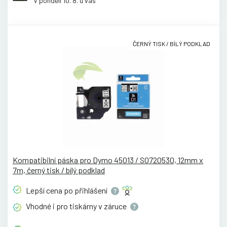
V pondělí 10. 8. u vás
ČERNÝ TISK / BÍLÝ PODKLAD
Kompatibilní páska pro Dymo 45013 / S0720530, 12mm x
7m, černý tisk / bílý podklad
Lepší cena po
přihlášení
Vhodné i pro tiskárny v
záruce