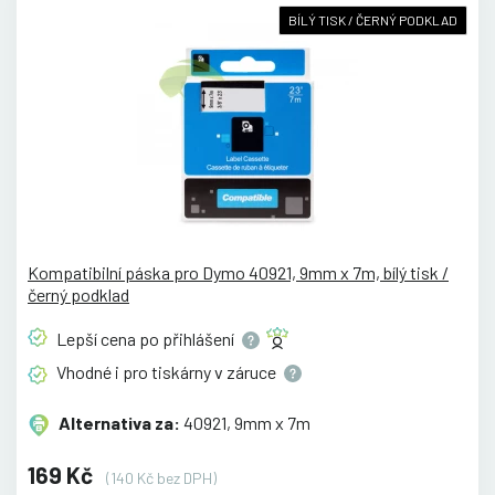
BÍLÝ TISK / ČERNÝ PODKLAD
Kompatibilní páska pro Dymo 40921, 9mm x 7m, bílý tisk /
černý podklad
Lepší cena po
přihlášení
Vhodné i pro tiskárny v
záruce
Alternativa za:
40921, 9mm x 7m
169 Kč
(140 Kč bez DPH)