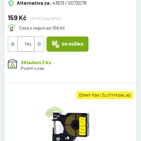
Alternativa za:
43613 / S072078
159 Kč
(131 Kč bez DPH)
Cena s registrací 156 Kč
DO KOŠÍKU
Skladem 2 ks
Pozítří u vás
ČERNÝ TISK / ŽLUTÝ PODKLAD