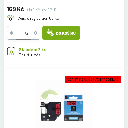
169 Kč
(140 Kč bez DPH)
Cena s registrací 166 Kč
DO KOŠÍKU
Skladem 2 ks
Pozítří u vás
ČERNÝ TISK / ČERVENÝ PODKLAD