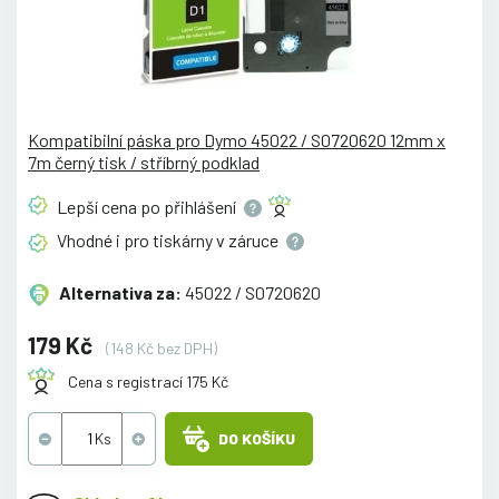
Kompatibilní páska pro Dymo 45022 / S0720620 12mm x
7m černý tisk / stříbrný podklad
Lepší cena po
přihlášení
Vhodné i pro tiskárny v
záruce
Alternativa za:
45022 / S0720620
179 Kč
(148 Kč bez DPH)
Cena s registrací 175 Kč
DO KOŠÍKU