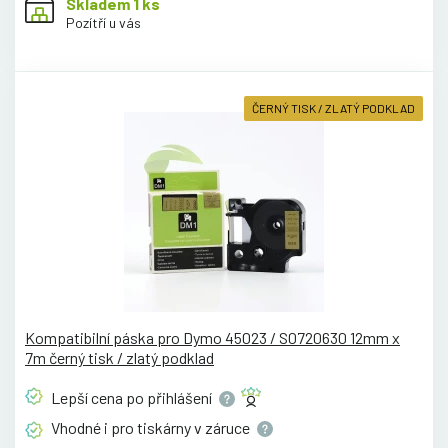
Skladem 1 ks
Pozítří u vás
ČERNÝ TISK / ZLATÝ PODKLAD
Kompatibilní páska pro Dymo 45023 / S0720630 12mm x
7m černý tisk / zlatý podklad
Lepší cena po
přihlášení
Vhodné i pro tiskárny v
záruce