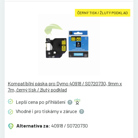
ČERNÝ TISK / ŽLUTÝ PODKLAD
Kompatibilní páska pro Dymo 40918 / S0720730, 9mm x
7m, černý tisk / žlutý podklad
Lepší cena po
přihlášení
Vhodné i pro tiskárny v
záruce
Alternativa za:
40918 / S0720730