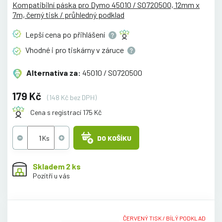
Kompatibilní páska pro Dymo 45010 / S0720500, 12mm x
7m, černý tisk / průhledný podklad
Lepší cena po
přihlášení
Vhodné i pro tiskárny v
záruce
Alternativa za:
45010 / S0720500
179 Kč
(148 Kč bez DPH)
Cena s registrací 175 Kč
DO KOŠÍKU
Skladem 2 ks
Pozítří u vás
ČERVENÝ TISK / BÍLÝ PODKLAD