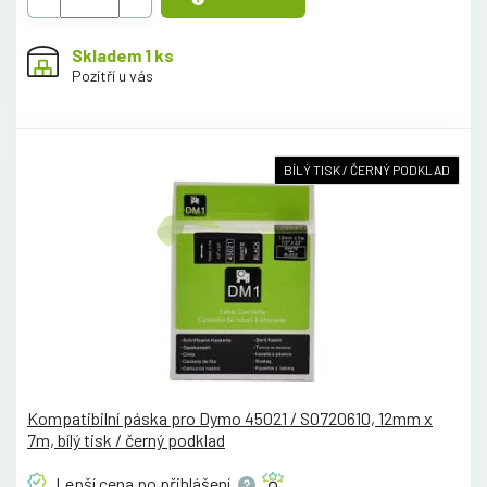
Skladem 1 ks
Pozítří u vás
BÍLÝ TISK / ČERNÝ PODKLAD
Kompatibilní páska pro Dymo 45021 / S0720610, 12mm x
7m, bílý tisk / černý podklad
Lepší cena po
přihlášení