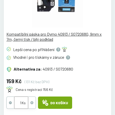
Kompatibilní páska pro Dymo 40913 / S0720680, 9mm x
7m, černý tisk / bílý podklad
Lepší cena po
přihlášení
Vhodné i pro tiskárny v
záruce
Alternativa za:
40913 / S0720680
159 Kč
(131 Kč bez DPH)
Cena s registrací 156 Kč
DO KOŠÍKU