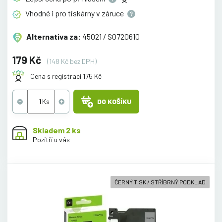
Vhodné i pro tiskárny v
záruce
Alternativa za:
45021 / S0720610
179 Kč
(148 Kč bez DPH)
Cena s registrací 175 Kč
DO KOŠÍKU
Skladem 2 ks
Pozítří u vás
ČERNÝ TISK / STŘÍBRNÝ PODKLAD