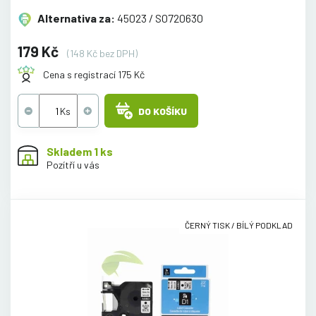
Alternativa za:
45023 / S0720630
179 Kč
(148 Kč bez DPH)
Cena s registrací 175 Kč
DO KOŠÍKU
Skladem 1 ks
Pozítří u vás
ČERNÝ TISK / BÍLÝ PODKLAD