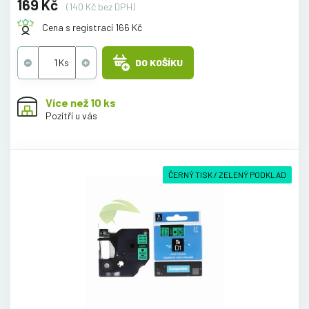
169 Kč
(140 Kč bez DPH)
Cena s registrací 166 Kč
DO KOŠÍKU
Více než 10 ks
Pozítří u vás
ČERNÝ TISK / ZELENÝ PODKLAD