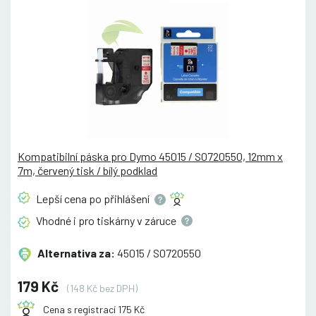
Kompatibilní páska pro Dymo 45015 / S0720550, 12mm x
7m, červený tisk / bílý podklad
Lepší cena po
přihlášení
Vhodné i pro tiskárny v
záruce
Alternativa za:
45015 / S0720550
179 Kč
(148 Kč bez DPH)
Cena s registrací 175 Kč