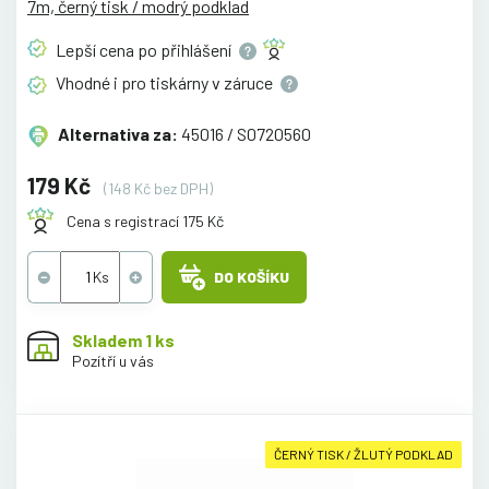
7m, černý tisk / modrý podklad
Lepší cena po
přihlášení
Vhodné i pro tiskárny v
záruce
Alternativa za:
45016 / S0720560
179 Kč
(148 Kč bez DPH)
Cena s registrací 175 Kč
DO KOŠÍKU
Skladem 1 ks
Pozítří u vás
ČERNÝ TISK / ŽLUTÝ PODKLAD