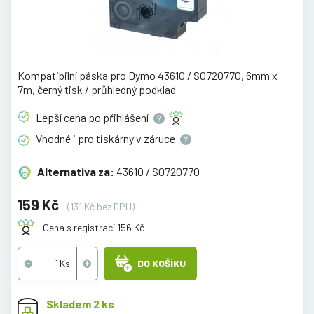
Kompatibilní páska pro Dymo 43610 / S0720770, 6mm x
7m, černý tisk / průhledný podklad
Lepší cena po
přihlášení
Vhodné i pro tiskárny v
záruce
Alternativa za:
43610 / S0720770
159 Kč
(131 Kč bez DPH)
Cena s registrací 156 Kč
DO KOŠÍKU
Skladem 2 ks