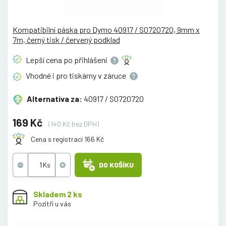
Kompatibilní páska pro Dymo 40917 / S0720720, 9mm x
7m, černý tisk / červený podklad
Lepší cena po
přihlášení
Vhodné i pro tiskárny v
záruce
Alternativa za:
40917 / S0720720
169 Kč
(140 Kč bez DPH)
Cena s registrací 166 Kč
DO KOŠÍKU
Skladem 2 ks
Pozítří u vás