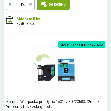
DO KOŠÍKU
Skladem 5 ks
Pozítří u vás
ČERNÝ TISK / ZELENÝ PODKLAD
Kompatibilní páska pro Dymo 45019 / S0720590, 12mm x
7m, černý tisk / zelený podklad