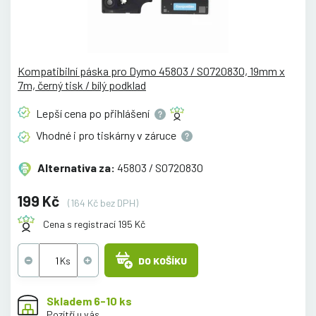
Kompatibilní páska pro Dymo 45803 / S0720830, 19mm x
7m, černý tisk / bílý podklad
Lepší cena po
přihlášení
Vhodné i pro tiskárny v
záruce
Alternativa za:
45803 / S0720830
199 Kč
(164 Kč bez DPH)
Cena s registrací 195 Kč
DO KOŠÍKU
Skladem 6-10 ks
Pozítří u vás