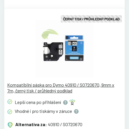
ČERNÝ TISK / PRŮHLEDNÝ PODKLAD
Kompatibilní páska pro Dymo 40910 / S0720670, 9mm x
7m, černý tisk / průhledný podklad
Lepší cena po
přihlášení
Vhodné i pro tiskárny v
záruce
Alternativa za:
40910 / S0720670