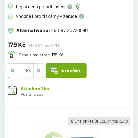
Lepší cena po
přihlášení
Vhodné i pro tiskárny v
záruce
Alternativa za:
45019 / S0720590
179 Kč
(148 Kč bez DPH)
Cena s registrací 175 Kč
DO KOŠÍKU
Skladem 1 ks
Pozítří u vás
BÍLÝ TISK / PRŮHLEDNÝ PODKLAD