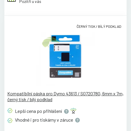
Pozítří u vás
ČERNÝ TISK / BÍLÝ PODKLAD
Kompatibilní páska pro Dymo 43613 / S0720780, 6mm x 7m,
černý tisk / bílý podklad
Lepší cena po
přihlášení
Vhodné i pro tiskárny v
záruce