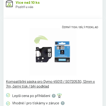
Více než 10 ks
Pozítří u vás
ČERNÝ TISK / BÍLÝ PODKLAD
Kompatibilní páska pro Dymo 45013 / S0720530, 12mm x
7m, černý tisk / bílý podklad
Lepší cena po
přihlášení
Vhodné i pro tiskárny v
záruce