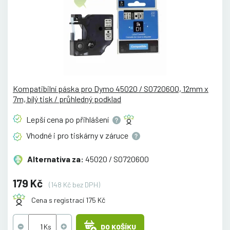
Kompatibilní páska pro Dymo 45020 / S0720600, 12mm x
7m, bílý tisk / průhledný podklad
Lepší cena po
přihlášení
Vhodné i pro tiskárny v
záruce
Alternativa za:
45020 / S0720600
179 Kč
(148 Kč bez DPH)
Cena s registrací 175 Kč
DO KOŠÍKU