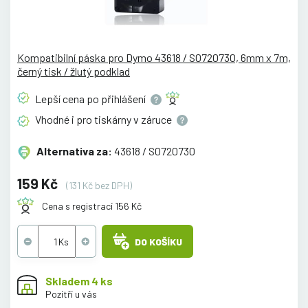
Kompatibilní páska pro Dymo 43618 / S0720730, 6mm x 7m,
černý tisk / žlutý podklad
Lepší cena po
přihlášení
Vhodné i pro tiskárny v
záruce
Alternativa za:
43618 / S0720730
159 Kč
(131 Kč bez DPH)
Cena s registrací 156 Kč
DO KOŠÍKU
Skladem 4 ks
Pozítří u vás