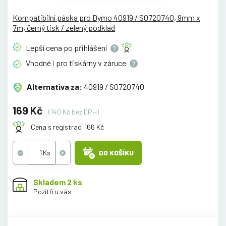
Kompatibilní páska pro Dymo 40919 / S0720740, 9mm x
7m, černý tisk / zelený podklad
Lepší cena po
přihlášení
Vhodné i pro tiskárny v
záruce
Alternativa za:
40919 / S0720740
169 Kč
(140 Kč bez DPH)
Cena s registrací 166 Kč
DO KOŠÍKU
Skladem 2 ks
Pozítří u vás