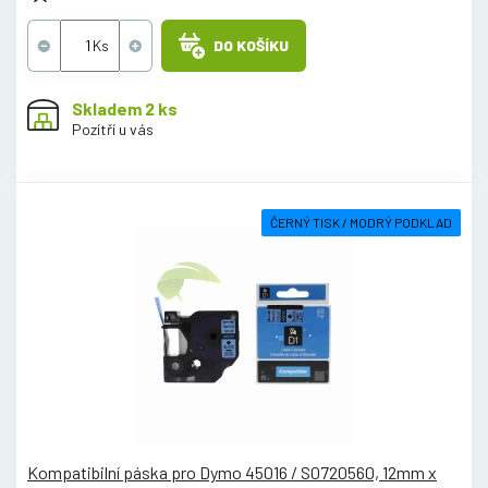
DO KOŠÍKU
Skladem 2 ks
Pozítří u vás
ČERNÝ TISK / MODRÝ PODKLAD
Kompatibilní páska pro Dymo 45016 / S0720560, 12mm x