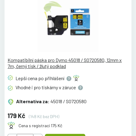
Kompatibilní páska pro Dymo 45018 / S0720580, 12mm x
7m, černý tisk / žlutý podklad
Lepší cena po
přihlášení
Vhodné i pro tiskárny v
záruce
Alternativa za:
45018 / S0720580
179 Kč
(148 Kč bez DPH)
Cena s registrací 175 Kč