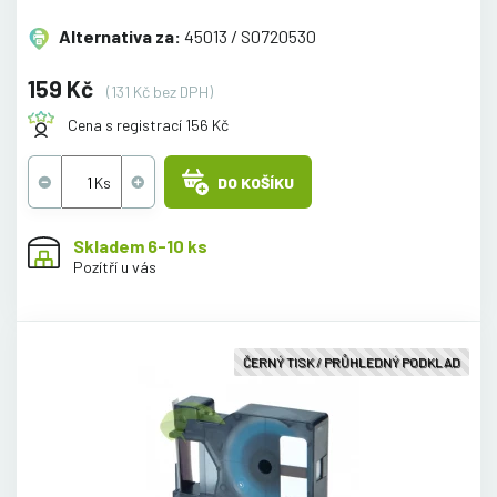
Alternativa za:
45013 / S0720530
159 Kč
(131 Kč bez DPH)
Cena s registrací 156 Kč
DO KOŠÍKU
Skladem 6-10 ks
Pozítří u vás
ČERNÝ TISK / PRŮHLEDNÝ PODKLAD