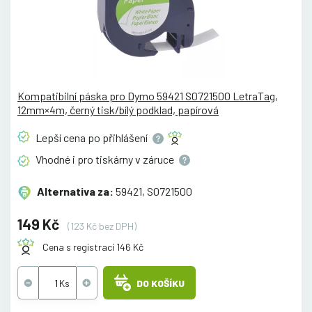
Kompatibilní páska pro Dymo 59421 S0721500 LetraTag,
12mm×4m, černý tisk/bílý podklad, papírová
Lepší cena po
přihlášení
Vhodné i pro tiskárny v
záruce
Alternativa za:
59421, S0721500
149 Kč
(123 Kč bez DPH)
Cena s registrací 146 Kč
DO KOŠÍKU