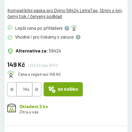
Kompatibilní páska pro Dymo 59424 LetraTag, 12mm x 4m,
černý tisk / červený podklad
Lepší cena po
přihlášení
Vhodné i pro tiskárny v
záruce
Alternativa za:
59424
149 Kč
(123 Kč bez DPH)
Cena s registrací 146 Kč
DO KOŠÍKU
Skladem 2 ks
Zítra u vás