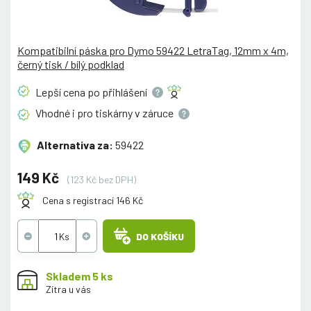
Kompatibilní páska pro Dymo 59422 LetraTag, 12mm x 4m,
černý tisk / bílý podklad
Lepší cena po
přihlášení
Vhodné i pro tiskárny v
záruce
Alternativa za:
59422
149 Kč
(123 Kč bez DPH)
Cena s registrací 146 Kč
DO KOŠÍKU
Skladem 5 ks
Zítra u vás