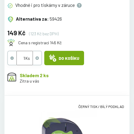
Vhodné i pro tiskárny v
záruce
Alternativa za:
59426
149 Kč
(123 Kč bez DPH)
Cena s registrací 146 Kč
DO KOŠÍKU
Skladem 2 ks
Zítra u vás
ČERNÝ TISK / BÍLÝ PODKLAD