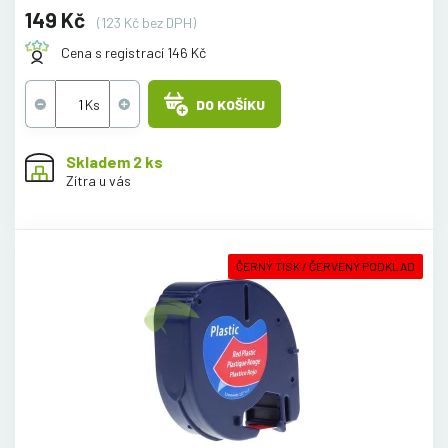
149 Kč
(123 Kč bez DPH)
Cena s registrací 146 Kč
DO KOŠÍKU
Skladem 2 ks
Zítra u vás
ČERNÝ TISK / ČERVENÝ PODKLAD