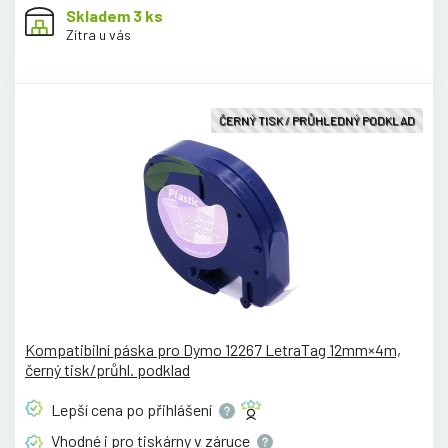
Skladem 3 ks
Zítra u vás
ČERNÝ TISK / PRŮHLEDNÝ PODKLAD
Kompatibilní páska pro Dymo 12267 LetraTag 12mm×4m,
černý tisk/průhl. podklad
Lepší cena po
přihlášení
Vhodné i pro tiskárny v
záruce