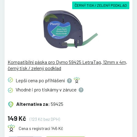
ČERNÝ TISK / ZELENÝ PODKLAD
Kompatibilní páska pro Dymo 59425 LetraTag, 12mm x 4m,
černý tisk / zelený podklad
Lepší cena po
přihlášení
Vhodné i pro tiskárny v
záruce
Alternativa za:
59425
149 Kč
(123 Kč bez DPH)
Cena s registrací 146 Kč