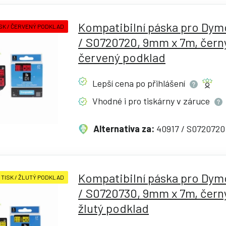
Kompatibilní páska pro Dym
SK / ČERVENÝ PODKLAD
/ S0720720, 9mm x 7m, černý
červený podklad
Lepší cena po
přihlášení
Vhodné i pro tiskárny v
záruce
Alternativa za:
40917 / S0720720
Kompatibilní páska pro Dym
 TISK / ŽLUTÝ PODKLAD
/ S0720730, 9mm x 7m, černý
žlutý podklad