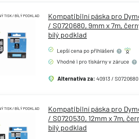
Kompatibilní páska pro Dym
Ý TISK / BÍLÝ PODKLAD
/ S0720680, 9mm x 7m, černý
bílý podklad
Lepší cena po
přihlášení
Vhodné i pro tiskárny v
záruce
Alternativa za:
40913 / S0720680
Kompatibilní páska pro Dym
Ý TISK / BÍLÝ PODKLAD
/ S0720530, 12mm x 7m, čern
bílý podklad