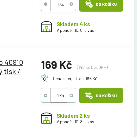
DO KOŠÍKU
Skladem 4 ks
V pondělí 10. 8. u vás
o 40910
169 Kč
(140 Kč bez DPH)
 tisk /
Cena s registrací 166 Kč
DO KOŠÍKU
Skladem 2 ks
V pondělí 10. 8. u vás