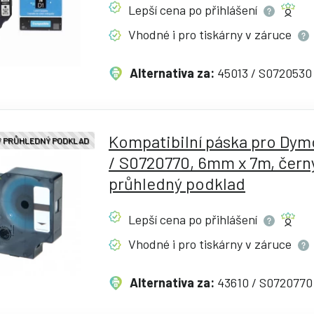
Lepší cena po
přihlášení
Vhodné i pro tiskárny v
záruce
Alternativa za:
45013 / S0720530
Kompatibilní páska pro Dym
 / PRŮHLEDNÝ PODKLAD
/ S0720770, 6mm x 7m, černý
průhledný podklad
Lepší cena po
přihlášení
Vhodné i pro tiskárny v
záruce
Alternativa za:
43610 / S0720770