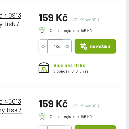
o 40913
159 Kč
(131 Kč bez DPH)
 tisk /
Cena s registrací 156 Kč
DO KOŠÍKU
Více než 10 ks
V pondělí 10. 8. u vás
o 45013
159 Kč
(131 Kč bez DPH)
ý tisk /
Cena s registrací 156 Kč