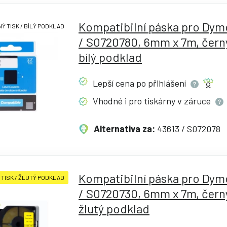
Kompatibilní páska pro Dym
Ý TISK / BÍLÝ PODKLAD
/ S0720780, 6mm x 7m, černý
bílý podklad
Lepší cena po
přihlášení
Vhodné i pro tiskárny v
záruce
Alternativa za:
43613 / S072078
Kompatibilní páska pro Dym
 TISK / ŽLUTÝ PODKLAD
/ S0720730, 6mm x 7m, černý
žlutý podklad