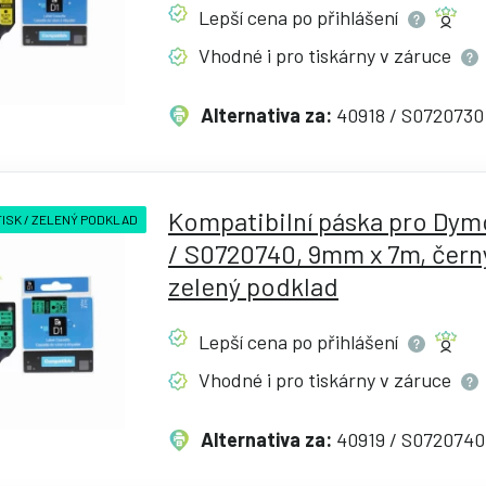
Lepší cena po
přihlášení
Vhodné i pro tiskárny v
záruce
Alternativa za:
40918 / S0720730
Kompatibilní páska pro Dym
TISK / ZELENÝ PODKLAD
/ S0720740, 9mm x 7m, černý
zelený podklad
Lepší cena po
přihlášení
Vhodné i pro tiskárny v
záruce
Alternativa za:
40919 / S0720740