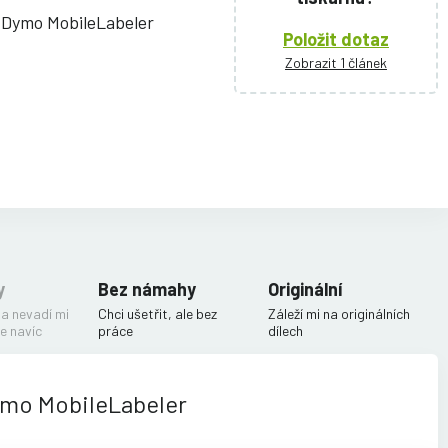
 Dymo MobileLabeler
Položit dotaz
Zobrazit 1 článek
y
Bez námahy
Originální
 a nevadí mi
Chci ušetřit, ale bez
Záleží mi na originálních
e navíc
práce
dílech
ymo MobileLabeler