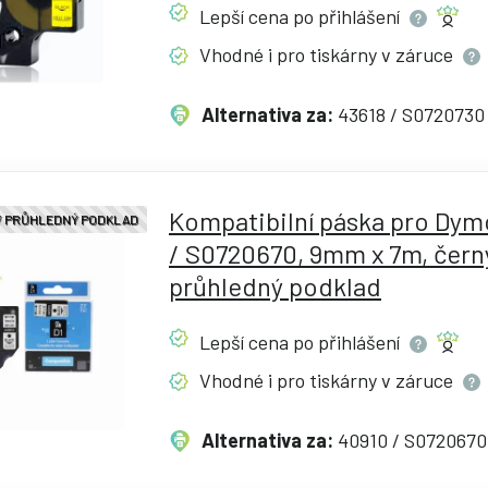
Lepší cena po
přihlášení
Vhodné i pro tiskárny v
záruce
Alternativa za:
43618 / S0720730
Kompatibilní páska pro Dym
 / PRŮHLEDNÝ PODKLAD
/ S0720670, 9mm x 7m, černý
průhledný podklad
Lepší cena po
přihlášení
Vhodné i pro tiskárny v
záruce
Alternativa za:
40910 / S0720670