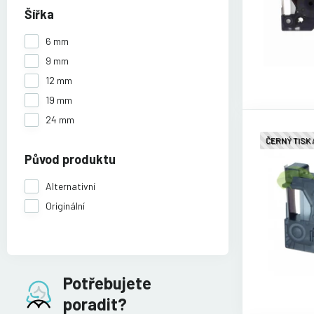
Šířka
6 mm
9 mm
12 mm
19 mm
24 mm
ČERNÝ TISK
Původ produktu
Alternativní
Originální
Potřebujete
poradit?