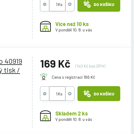
DO KOŠÍKU
Více než 10 ks
V pondělí 10. 8. u vás
o 40919
169 Kč
(140 Kč bez DPH)
 tisk /
Cena s registrací 166 Kč
DO KOŠÍKU
Skladem 2 ks
V pondělí 10. 8. u vás