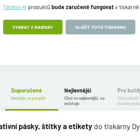
Těchto 41
produktů
bude zaručeně fungovat
v tiskárně
VYBRAT Z NABÍDKY
ULOŽIT TUTO TISKÁRNU
Doporučené
Nejlevnější
Pro kutil
Nechám si poradit
Chci to nejlevnější, co
Chci ušetřit
existuje
trocha prác
tivní pásky, štítky a etikety
do tiskárny D