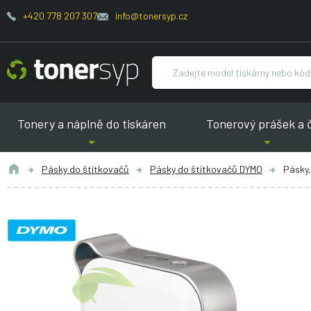
+420 778 207 307
info@tonersyp.cz
Tonery a náplně do tiskáren
Tonerový prášek a 
Pásky do štítkovačů
Pásky do štítkovačů DYMO
Pásky,