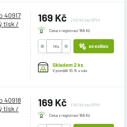
o 40917
169 Kč
(140 Kč bez DPH)
 tisk /
Cena s registrací 166 Kč
DO KOŠÍKU
Skladem 2 ks
V pondělí 10. 8. u vás
o 40918
169 Kč
(140 Kč bez DPH)
 tisk /
Cena s registrací 166 Kč