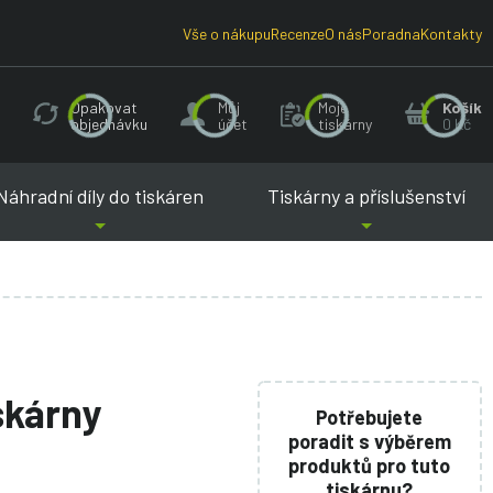
Vše o nákupu
Recenze
O nás
Poradna
Kontakty
Opakovat
Můj
Moje
Košík
objednávku
účet
tiskárny
0 Kč
Náhradní díly do tiskáren
Tiskárny a příslušenství
iskárny
Potřebujete
poradit s výběrem
produktů pro tuto
tiskárnu?