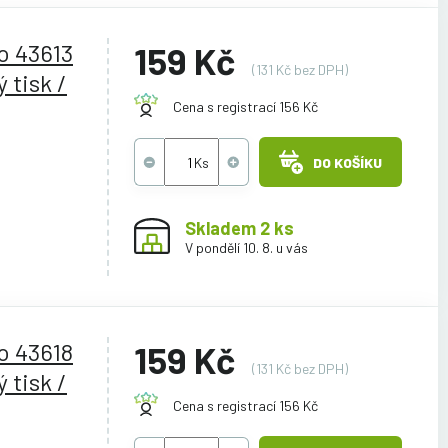
o 43613
159 Kč
(131 Kč bez DPH)
 tisk /
Cena s registrací 156 Kč
DO KOŠÍKU
Skladem 2 ks
V pondělí 10. 8. u vás
o 43618
159 Kč
(131 Kč bez DPH)
 tisk /
Cena s registrací 156 Kč