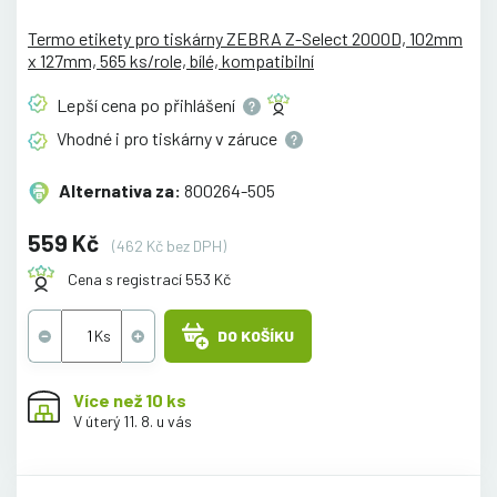
Termo etikety pro tiskárny ZEBRA Z-Select 2000D, 102mm
x 127mm, 565 ks/role, bílé, kompatibilní
Lepší cena po
přihlášení
Vhodné i pro tiskárny v
záruce
Alternativa za:
800264-505
559 Kč
(462 Kč bez DPH)
Cena s registrací 553 Kč
DO KOŠÍKU
Více než 10 ks
V úterý 11. 8. u vás