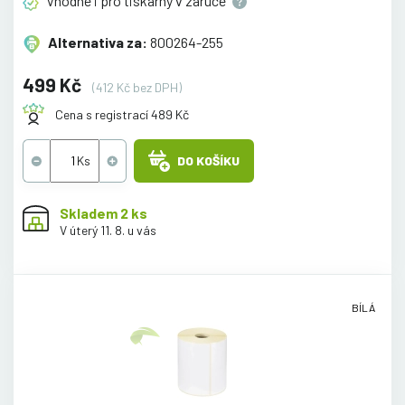
Vhodné i pro tiskárny v
záruce
Alternativa za:
800264-255
499 Kč
(412 Kč bez DPH)
Cena s registrací 489 Kč
DO KOŠÍKU
Skladem 2 ks
V úterý 11. 8. u vás
BÍLÁ