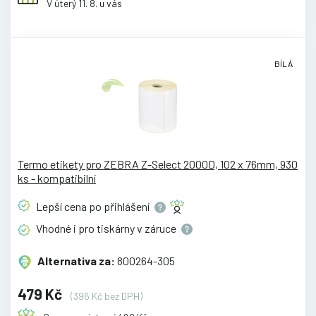
V úterý 11. 8. u vás
BÍLÁ
Termo etikety pro ZEBRA Z-Select 2000D, 102 x 76mm, 930
ks - kompatibilní
Lepší cena po
přihlášení
Vhodné i pro tiskárny v
záruce
Alternativa za:
800264-305
479 Kč
(396 Kč bez DPH)