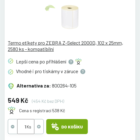
Termo etikety pro ZEBRA Z-Select 2000D, 102 x 25mm,
2580 ks - kompatibilní
Lepší cena po
přihlášení
Vhodné i pro tiskárny v
záruce
Alternativa za:
800264-105
549 Kč
(454 Kč bez DPH)
Cena s registrací 538 Kč
DO KOŠÍKU