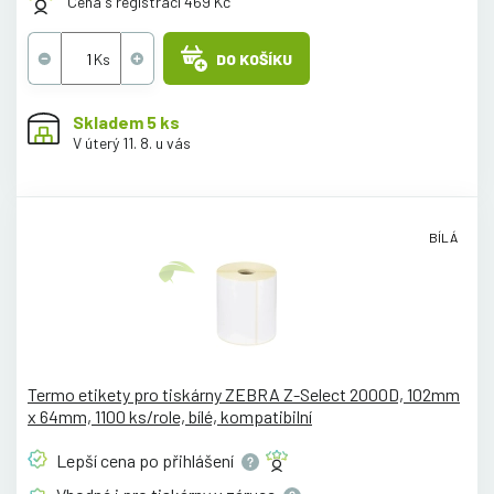
Cena s registrací 469 Kč
DO KOŠÍKU
Skladem 5 ks
V úterý 11. 8. u vás
BÍLÁ
Termo etikety pro tiskárny ZEBRA Z-Select 2000D, 102mm
x 64mm, 1100 ks/role, bílé, kompatibilní
Lepší cena po
přihlášení