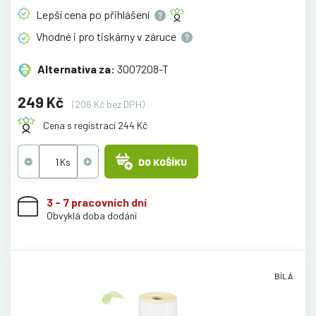
Lepší cena po
přihlášení
Vhodné i pro tiskárny v
záruce
Alternativa za:
3007208-T
249 Kč
(206 Kč bez DPH)
Cena s registrací 244 Kč
DO KOŠÍKU
3 - 7 pracovních dní
Obvyklá doba dodání
BÍLÁ