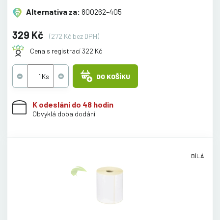
Alternativa za:
800262-405
329 Kč
(272 Kč bez DPH)
Cena s registrací 322 Kč
DO KOŠÍKU
K odeslání do 48 hodin
Obvyklá doba dodání
BÍLÁ