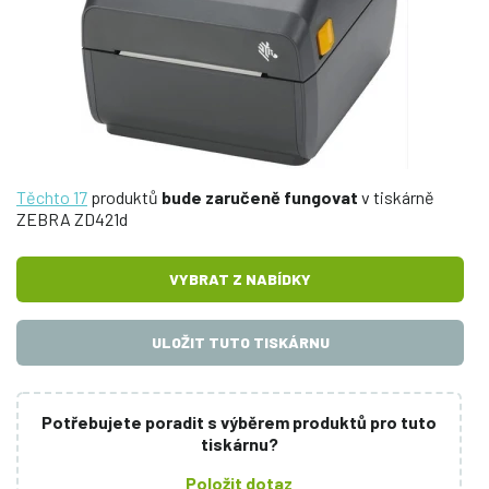
Těchto 17
produktů
bude zaručeně fungovat
v tiskárně
ZEBRA ZD421d
VYBRAT Z NABÍDKY
ULOŽIT TUTO TISKÁRNU
Potřebujete poradit s výběrem produktů pro tuto
tiskárnu?
Položit dotaz