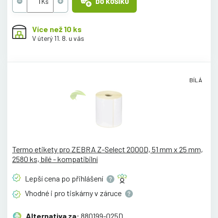
DO KOŠÍKU
Více než 10 ks
V úterý 11. 8. u vás
BÍLÁ
Termo etikety pro ZEBRA Z-Select 2000D, 51 mm x 25 mm,
2580 ks, bílé - kompatibilní
Lepší cena po
přihlášení
Vhodné i pro tiskárny v
záruce
Alternativa za:
880199-025D