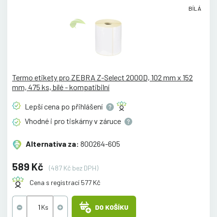
BÍLÁ
Termo etikety pro ZEBRA Z-Select 2000D, 102 mm x 152
mm, 475 ks, bílé - kompatibilní
Lepší cena po
přihlášení
Vhodné i pro tiskárny v
záruce
Alternativa za:
800264-605
589 Kč
(487 Kč bez DPH)
Cena s registrací 577 Kč
DO KOŠÍKU