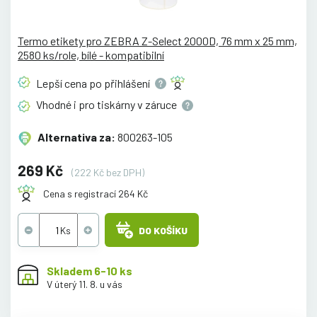
Termo etikety pro ZEBRA Z-Select 2000D, 76 mm x 25 mm,
2580 ks/role, bílé - kompatibilní
Lepší cena po
přihlášení
Vhodné i pro tiskárny v
záruce
Alternativa za:
800263-105
269 Kč
(222 Kč bez DPH)
Cena s registrací 264 Kč
DO KOŠÍKU
Skladem 6-10 ks
V úterý 11. 8. u vás