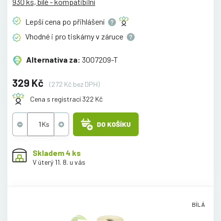
930 ks, bílé - kompatibilní
Lepší cena po
přihlášení
Vhodné i pro tiskárny v
záruce
Alternativa za:
3007209-T
329 Kč
(272 Kč bez DPH)
Cena s registrací 322 Kč
DO KOŠÍKU
Skladem 4 ks
V úterý 11. 8. u vás
BÍLÁ