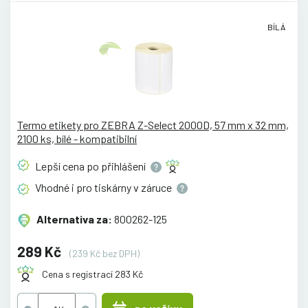
BÍLÁ
Termo etikety pro ZEBRA Z-Select 2000D, 57 mm x 32 mm,
2100 ks, bílé - kompatibilní
Lepší cena po
přihlášení
Vhodné i pro tiskárny v
záruce
Alternativa za:
800262-125
289 Kč
(239 Kč bez DPH)
Cena s registrací 283 Kč