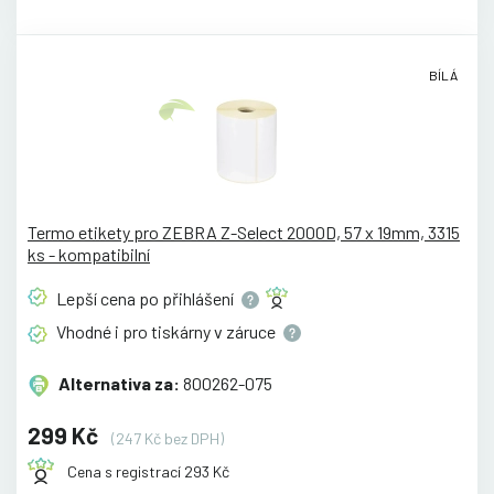
BÍLÁ
Termo etikety pro ZEBRA Z-Select 2000D, 57 x 19mm, 3315
ks - kompatibilní
Lepší cena po
přihlášení
Vhodné i pro tiskárny v
záruce
Alternativa za:
800262-075
299 Kč
(247 Kč bez DPH)
Cena s registrací 293 Kč