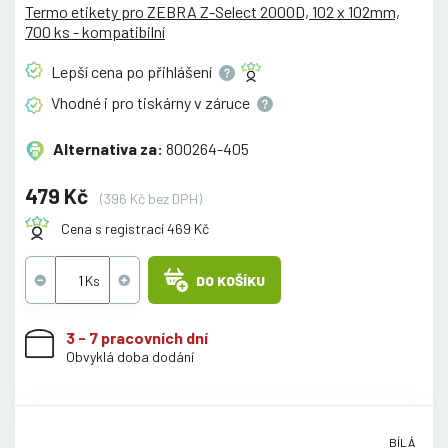
Termo etikety pro ZEBRA Z-Select 2000D, 102 x 102mm,
700 ks - kompatibilní
Lepší cena po
přihlášení
Vhodné i pro tiskárny v
záruce
Alternativa za:
800264-405
479 Kč
(396 Kč bez DPH)
Cena s registrací 469 Kč
DO KOŠÍKU
3 - 7 pracovních dní
Obvyklá doba dodání
BÍLÁ