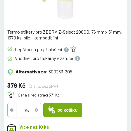
Termo etikety pro ZEBRA Z-Select 2000D, 76 mm x 51 mm,
1370 ks, bílé - kompatibilní
Lepší cena po
přihlášení
Vhodné i pro tiskárny v
záruce
Alternativa za:
800263-205
379 Kč
(313 Kč bez DPH)
Cena s registrací 371 Kč
DO KOŠÍKU
Více než 10 ks