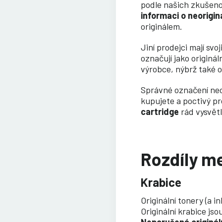
podle našich zkušeno
informaci o neorigin
originálem.
Jiní prodejci mají sv
označují jako originá
výrobce, nýbrž také o
Správné označení neor
kupujete a poctivý p
cartridge
rád vysvětl
Rozdíly me
Krabice
Originální tonery (a 
Originální krabice js