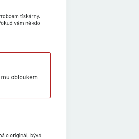
ýrobcem tiskárny.
. Pokud vám někdo
se mu obloukem
ná o originál, bývá