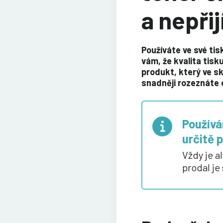
a nepřij
Používáte ve své tis
vám, že kvalita tisku
produkt, který ve sk
snadněji rozeznáte o
Používá
určitě 
Vždy je a
prodal je