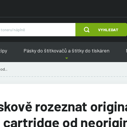
VYHLEDAT
čipy
Pásky do štítkovačů a štítky do tiskáren
od...
skově rozeznat origin
i cartridge od neorigi