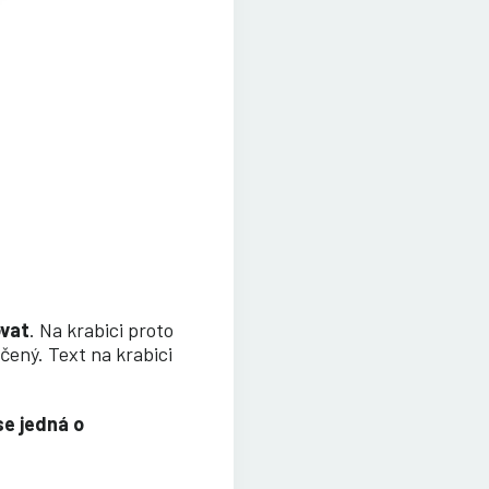
ovat
. Na krabici proto
čený. Text na krabici
se jedná o