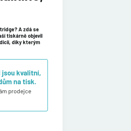
rtridge? A zdá se
ší tiskárně objevil
dicií, díky kterým
jsou kvalitní,
dům na tisk.
 vám prodejce