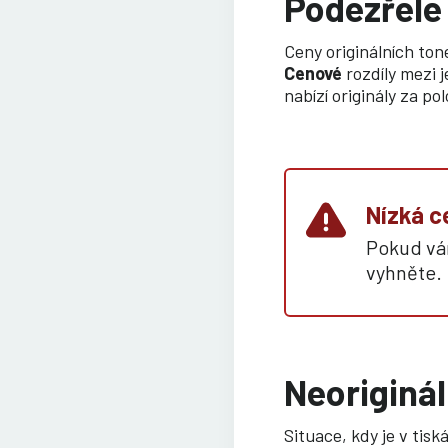
Podezřele
Ceny originálních to
Cenové
rozdíly mezi 
nabízí originály za p
Nízká c
Pokud vám
vyhněte.
Neoriginál
Situace, kdy je v tisk