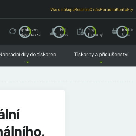
Vše o nákupu
Recenze
O nás
Poradna
Kontakty
Opakovat
Můj
Moje
Košík
objednávku
účet
tiskárny
0 Kč
Náhradní díly do tiskáren
Tiskárny a příslušenství
ální
nálního,