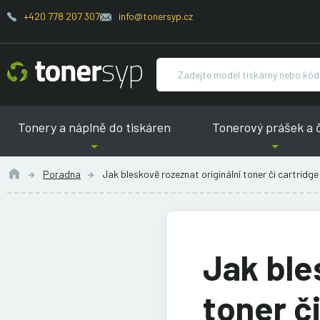
+420 778 207 307
info@tonersyp.cz
Tonery a náplně do tiskáren
Tonerový prášek a 
Poradna
Jak bleskově rozeznat originální toner či cartridge 
Jak ble
toner č