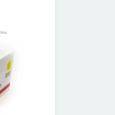
tkou.