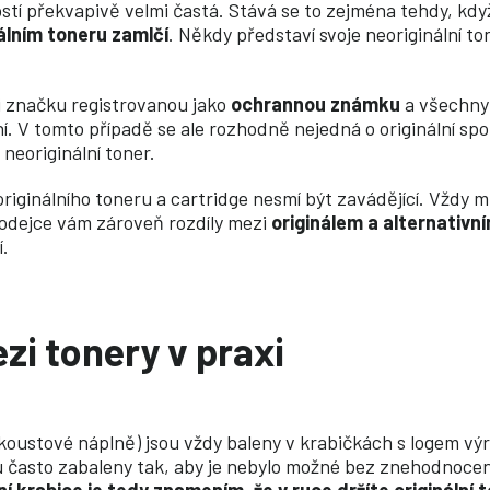
stí překvapivě velmi častá. Stává se to zejména tehdy, kdy
álním toneru zamlčí
. Někdy představí svoje neoriginální to
oji značku registrovanou jako
ochrannou známku
a všechny
lní. V tomto případě se ale rozhodně nejedná o originální sp
 neoriginální toner.
iginálního toneru a cartridge nesmí být zavádějící. Vždy m
rodejce vám zároveň rozdíly mezi
originálem a alternativn
í.
zi tonery v praxi
inkoustové náplně) jsou vždy baleny v krabičkách s logem vý
ou často zabaleny tak, aby je nebylo možné bez znehodnocení