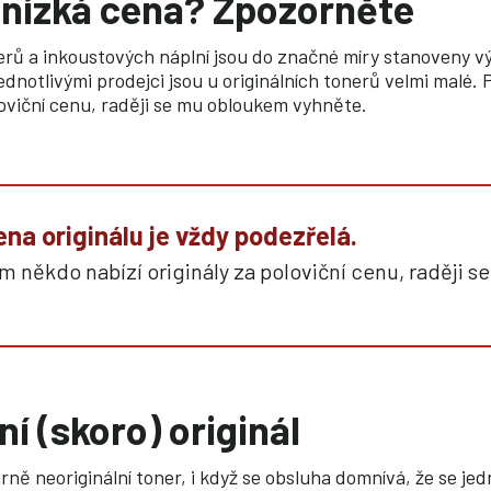
 nízká cena? Zpozorněte
nerů a inkoustových náplní jsou do značné míry stanoveny v
jednotlivými prodejci jsou u originálních tonerů velmi malé
oloviční cenu, raději se mu obloukem vyhněte.
ena originálu je vždy podezřelá.
 někdo nabízí originály za poloviční cenu, raději 
ní (skoro) originál
árně neoriginální toner, i když se obsluha domnívá, že se jed