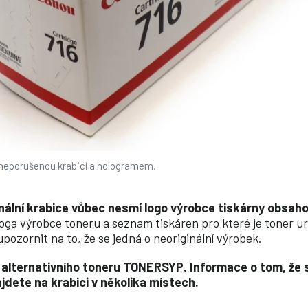
s neporušenou krabicí a hologramem.
inální krabice vůbec nesmí logo výrobce tiskárny obsah
loga výrobce toneru a seznam tiskáren pro které je toner ur
pozornit na to, že se jedná o neoriginální výrobek.
ní alternativního toneru TONERSYP. Informace o tom, že 
ajdete na krabici v několika místech.