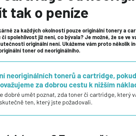
ít tak o peníze
kárně za každých okolností pouze originální tonery a ca
 či spolehlivost již není, co bývala? Je možné, že se ve va
utečnosti originální není. Ukážeme vám proto několik in
riginální toner od neoriginálního.
ní neoriginálních tonerů a cartridge, pokud 
považujeme za dobrou cestu k nižším nákla
le dobré umět poznat, zda toner či cartridge, který
 skutečně ten, který jste požadovali.