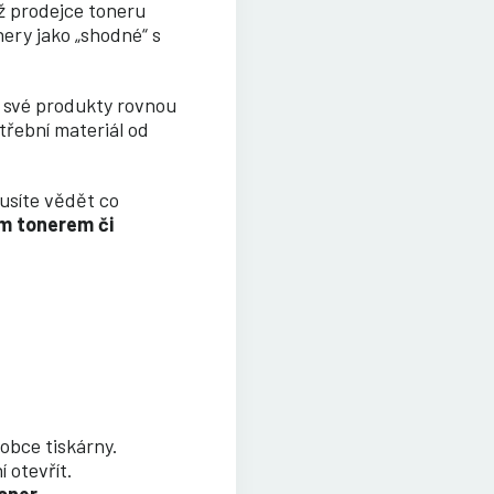
ž prodejce toneru
nery jako „shodné“ s
 své produkty rovnou
otřební materiál od
usíte vědět co
ím tonerem či
robce tiskárny.
 otevřít.