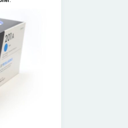
toner
.