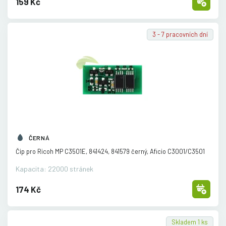
159 Kč
3 - 7 pracovních dní
ČERNÁ
Čip pro Ricoh MP C3501E, 841424, 841579 černý, Aficio C3001/
C3501
Kapacita: 22000 stránek
174 Kč
Skladem 1 ks