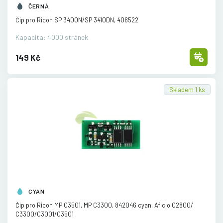
ČERNÁ
Čip pro Ricoh SP 3400N/
SP 3410DN, 406522
Kapacita: 4000 stránek
149 Kč
Skladem 1 ks
CYAN
Čip pro Ricoh MP C3501, MP C3300, 842046 cyan, Aficio C2800/
C3300/
C3001/
C3501