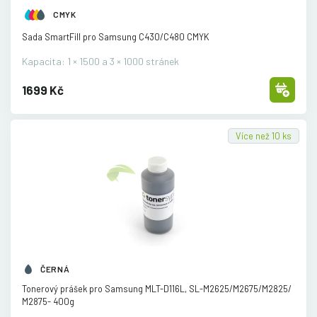
CMYK
Sada SmartFill pro Samsung C430/
C480 CMYK
Kapacita: 1 × 1500 a 3 × 1000 stránek
1699 Kč
Více než 10 ks
ČERNÁ
Tonerový prášek pro Samsung MLT-D116L, SL-M2625/
M2675/
M2825/
M2875- 400g