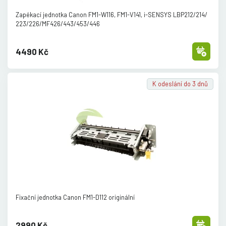
Zapékací jednotka Canon FM1-W116, FM1-V141, i-SENSYS LBP212/
214/
223/
226/
MF426/
443/
453/
446
4490 Kč
K odeslání do 3 dnů
Fixační jednotka Canon FM1-D112 originální
2990 Kč