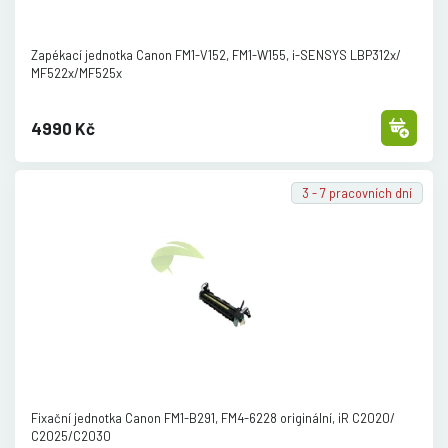
Zapékací jednotka Canon FM1-V152, FM1-W155, i-SENSYS LBP312x/
MF522x/
MF525x
4990 Kč
3 - 7 pracovních dní
Fixační jednotka Canon FM1-B291, FM4-6228 originální, iR C2020/
C2025/
C2030