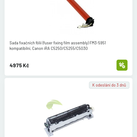
Sada fixačních fólií (fuser fixing film assembly) FM3-5951
kompatibilní, Canon iRA C5250/
C5255/
C5030
4975 Kč
K odeslání do 3 dnů