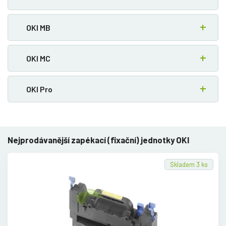
OKI MB
OKI MC
OKI Pro
Nejprodávanější zapékací (fixační) jednotky OKI
Skladem 3 ks