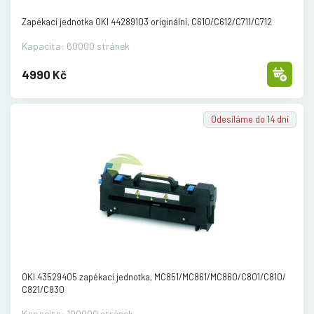
Zapékací jednotka OKI 44289103 originální, C610/
C612/
C711/
C712
Kapacita: 60000 stránek
4990 Kč
Odesíláme do 14 dní
OKI 43529405 zapékací jednotka, MC851/
MC861/
MC860/
C801/
C810/
C821/
C830
Kapacita: 100000 stránek