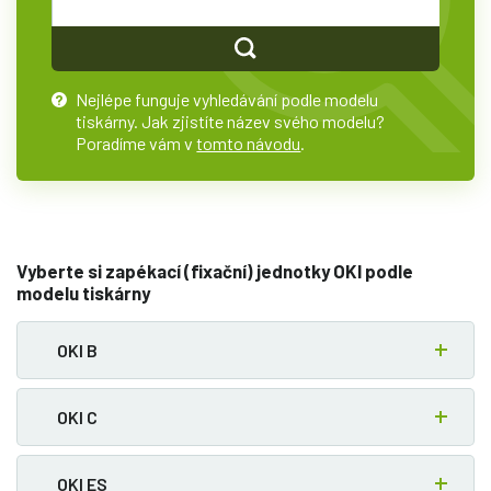
Nejlépe funguje vyhledávání podle modelu
?
tiskárny. Jak zjistíte název svého modelu?
Poradíme vám v
tomto návodu
.
Vyberte si zapékací (fixační) jednotky OKI podle
modelu tiskárny
OKI B
OKI C
OKI ES