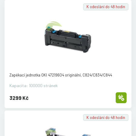
K odeslání do 48 hodin
Zapékací jednotka OKI 47219604 originální, C824/
C834/
C844
Kapacita: 100000 stránek
3299 Kč
K odeslání do 48 hodin