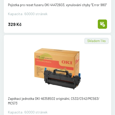
Pojistka pro reset fuseru OKI 44472603, vynulování chyby "Error 980"
Kapacita: 60000 stránek
329 Kč
Skladem 1 ks
Zapékací jednotka OKI 46358502 originální, C532/
C542/
MC563/
MC573
Kapacita: 60000 stránek