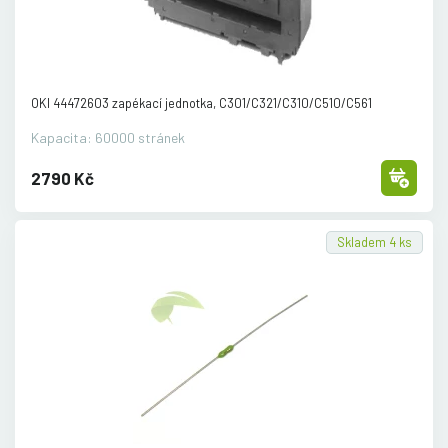
OKI 44472603 zapékací jednotka, C301/
C321/
C310/
C510/
C561
Kapacita: 60000 stránek
2790 Kč
Skladem 4 ks