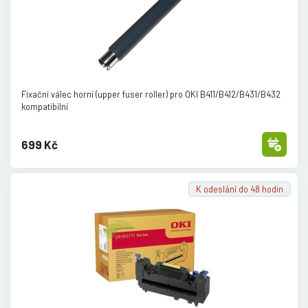
Fixační válec horní (upper fuser roller) pro OKI B411/
B412/
B431/
B432
kompatibilní
699 Kč
K odeslání do 48 hodin