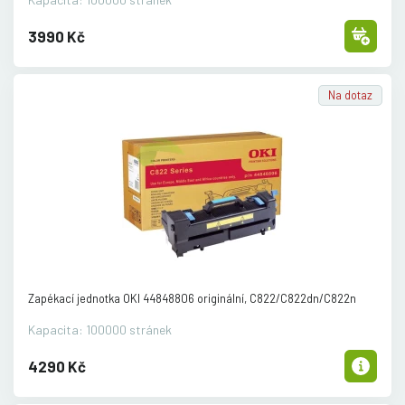
3990 Kč
Na dotaz
Zapékací jednotka OKI 44848806 originální, C822/
C822dn/
C822n
Kapacita: 100000 stránek
4290 Kč