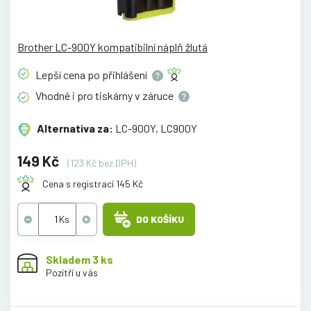
Brother LC-900Y kompatibilní náplň žlutá
Lepší cena po
přihlášení
Vhodné i pro tiskárny v
záruce
Alternativa za:
LC-900Y, LC900Y
149 Kč
(123 Kč bez DPH)
Cena s registrací 145 Kč
DO KOŠÍKU
Skladem 3 ks
Pozítří u vás