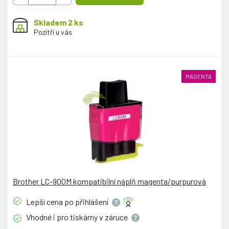
Skladem 2 ks
Pozítří u vás
MAGENTA
Brother LC-900M kompatibilní náplň magenta/purpurová
Lepší cena po
přihlášení
Vhodné i pro tiskárny v
záruce