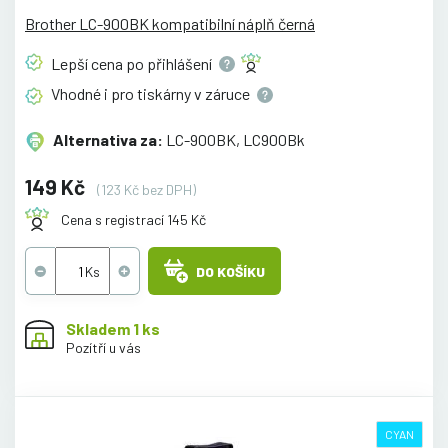
Brother LC-900BK kompatibilní náplň černá
Lepší cena po
přihlášení
Vhodné i pro tiskárny v
záruce
Alternativa za:
LC-900BK, LC900Bk
149 Kč
(123 Kč bez DPH)
Cena s registrací 145 Kč
DO KOŠÍKU
Skladem 1 ks
Pozítří u vás
CYAN