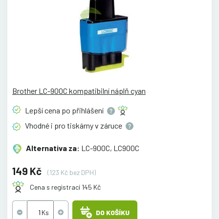
Brother LC-900C kompatibilní náplň cyan
Lepší cena po
přihlášení
Vhodné i pro tiskárny v
záruce
Alternativa za:
LC-900C, LC900C
149 Kč
(123 Kč bez DPH)
Cena s registrací 145 Kč
DO KOŠÍKU