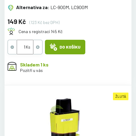
Alternativa za:
LC-900M, LC900M
149 Kč
(123 Kč bez DPH)
Cena s registrací 145 Kč
DO KOŠÍKU
Skladem 1 ks
Pozítří u vás
ŽLUTÁ