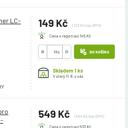
her LC-
149 Kč
(123 Kč bez DPH)
Cena s registrací 145 Kč
DO KOŠÍKU
Skladem 1 ks
V úterý 11. 8. u vás
0Y
pro
549 Kč
(454 Kč bez DPH)
-
Cena s registrací 533 Kč