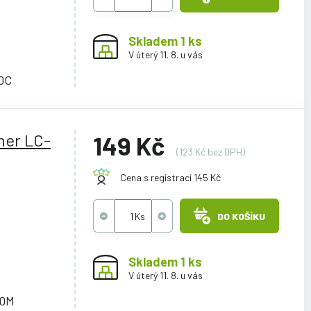
Skladem 1 ks
V úterý 11. 8. u vás
0C
her LC-
149 Kč
(123 Kč bez DPH)
Cena s registrací 145 Kč
DO KOŠÍKU
Skladem 1 ks
V úterý 11. 8. u vás
00M