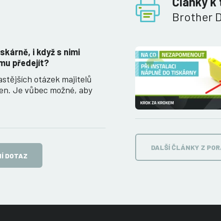
Články k 
Brother 
iskárně, i když s nimi
mu předejít?
astějších otázek majitelů
ren. Je vůbec možné, aby
DALŠÍ ČLÁNKY Z PO
Í DOTAZ