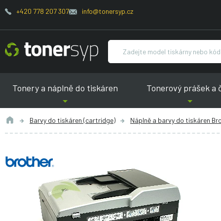
+420 778 207 307
info@tonersyp.cz
Tonery a náplně do tiskáren
Tonerový prášek a 
Barvy do tiskáren (cartridge)
Náplně a barvy do tiskáren Br