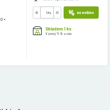
DO KOŠÍKU
0 ×
Skladem 1 ks
V úterý 11. 8. u vás