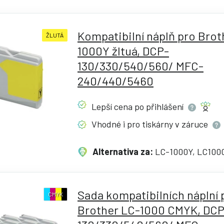
Kompatibilní náplň pro Brot
ŽLUTÁ
1000Y žltuá, DCP-
130/330/540/560/ MFC-
240/440/5460
Lepší cena po
přihlášení
Vhodné i pro tiskárny v
záruce
Alternativa za:
LC-1000Y, LC100
Sada kompatibilních náplní 
CMYK
Brother LC-1000 CMYK, DCP