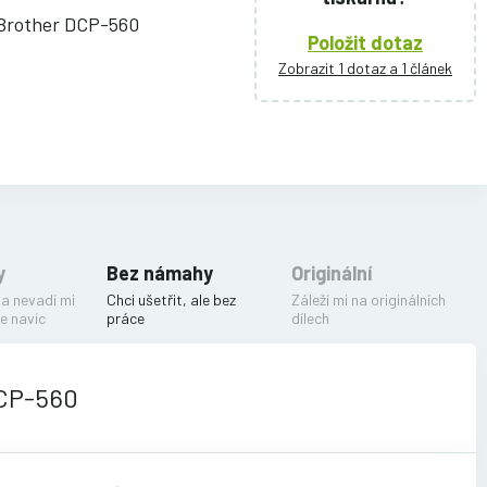
 Brother DCP-560
Položit dotaz
Zobrazit 1 dotaz a 1 článek
y
Bez námahy
Originální
 a nevadí mi
Chci ušetřit, ale bez
Záleží mi na originálních
e navíc
práce
dílech
DCP-560