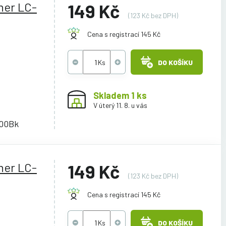
her LC-
149 Kč
(123 Kč bez DPH)
Cena s registrací 145 Kč
DO KOŠÍKU
Skladem 1 ks
V úterý 11. 8. u vás
00Bk
her LC-
149 Kč
(123 Kč bez DPH)
Cena s registrací 145 Kč
DO KOŠÍKU