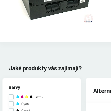
Jaké produkty vás zajímají?
Barvy
Altern
CMYK
Cyan
Černá