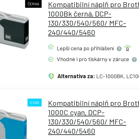
Kompatibilní náplň pro Brot
ČERNÁ
1000Bk černá, DCP-
130/330/540/560/ MFC-
240/440/5460
Lepší cena po
přihlášení
Vhodné i pro tiskárny v
záruce
Alternativa za:
LC-1000BK, LC10
Kompatibilní náplň pro Brot
CYAN
1000C cyan, DCP-
130/330/540/560/ MFC-
240/440/5460