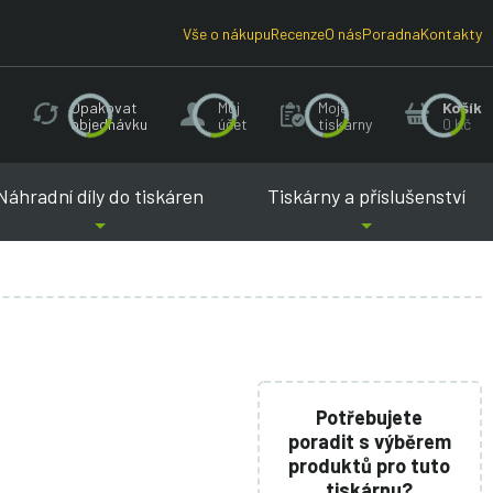
Vše o nákupu
Recenze
O nás
Poradna
Kontakty
Opakovat
Můj
Moje
Košík
objednávku
účet
tiskárny
0 Kč
Náhradní díly do tiskáren
Tiskárny a příslušenství
Potřebujete
poradit s výběrem
produktů pro tuto
tiskárnu?