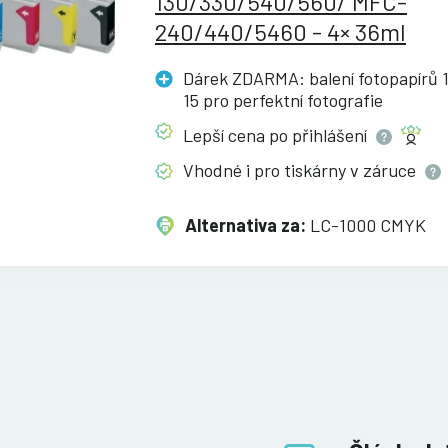
130/330/540/560/ MFC-
240/440/5460 - 4× 36ml
Dárek ZDARMA: balení fotopapírů 1
15 pro perfektní
fotografie
Lepší cena po
přihlášení
Vhodné i pro tiskárny v
záruce
Alternativa za:
LC-1000 CMYK