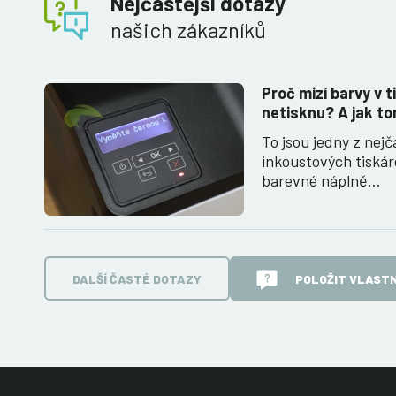
Nejčastější dotazy
našich zákazníků
Proč mizí barvy v t
netisknu? A jak to
To jsou jedny z nejč
inkoustových tiská
barevné náplně…
DALŠÍ ČASTÉ DOTAZY
POLOŽIT VLASTN