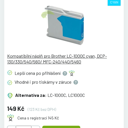
CYAN
Kompatibilní náplň pro Brother LC-1000C cyan, DCP-
130/330/540/560/ MFC-240/440/5460
Lepší cena po
přihlášení
Vhodné i pro tiskárny v
záruce
Alternativa za:
LC-1000C, LC1000C
149 Kč
(123 Kč bez DPH)
Cena s registrací 145 Kč