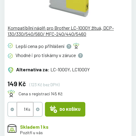
Kompatibilní náplň pro Brother LC-1000Y žltuá, DCP-
130/330/540/560/ MFC-240/440/5460
Lepší cena po
přihlášení
Vhodné i pro tiskárny v
záruce
Alternativa za:
LC-1000Y, LC1000Y
149 Kč
(123 Kč bez DPH)
Cena s registrací 145 Kč
DO KOŠÍKU
Skladem 1 ks
Pozítří u vás