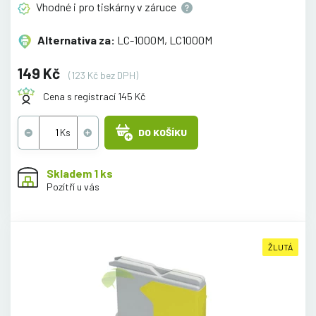
Vhodné i pro tiskárny v
záruce
Alternativa za:
LC-1000M, LC1000M
149 Kč
(123 Kč bez DPH)
Cena s registrací 145 Kč
DO KOŠÍKU
Skladem 1 ks
Pozítří u vás
ŽLUTÁ