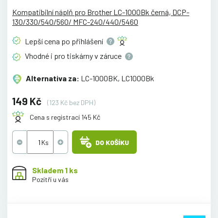
Kompatibilní náplň pro Brother LC-1000Bk černá, DCP-
130/330/540/560/ MFC-240/440/5460
Lepší cena po
přihlášení
Vhodné i pro tiskárny v
záruce
Alternativa za:
LC-1000BK, LC1000Bk
149 Kč
(123 Kč bez DPH)
Cena s registrací 145 Kč
DO KOŠÍKU
Skladem 1 ks
Pozítří u vás