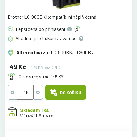
Brother LC-900BK kompatibilní náplň černá
Lepší cena po
přihlášení
Vhodné i pro tiskárny v
záruce
Alternativa za:
LC-900BK, LC900Bk
149 Kč
(123 Kč bez DPH)
Cena s registrací 145 Kč
DO KOŠÍKU
Skladem 1 ks
V úterý 11. 8. u vás