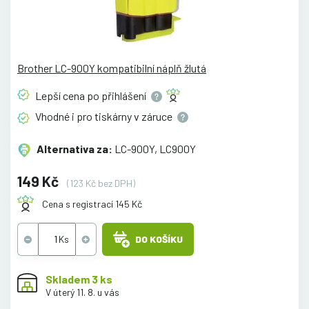
Brother LC-900Y kompatibilní náplň žlutá
Lepší cena po
přihlášení
Vhodné i pro tiskárny v
záruce
Alternativa za:
LC-900Y, LC900Y
149 Kč
(123 Kč bez DPH)
Cena s registrací 145 Kč
DO KOŠÍKU
Skladem 3 ks
V úterý 11. 8. u vás