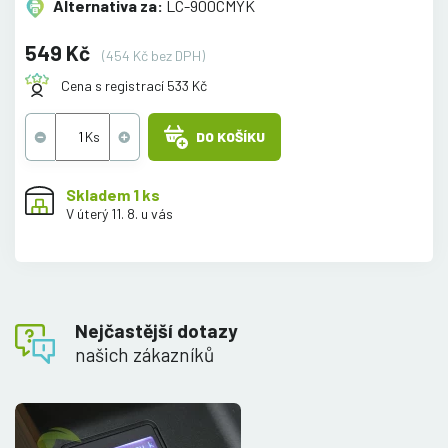
Alternativa za:
LC-900CMYK
549 Kč
(454 Kč bez DPH)
Cena s registrací 533 Kč
DO KOŠÍKU
Skladem 1 ks
V úterý 11. 8. u vás
Nejčastější dotazy
našich zákazníků