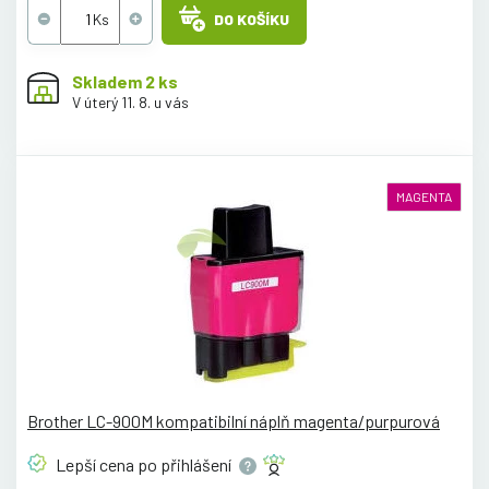
DO KOŠÍKU
Skladem 2 ks
V úterý 11. 8. u vás
MAGENTA
Brother LC-900M kompatibilní náplň magenta/purpurová
Lepší cena po
přihlášení