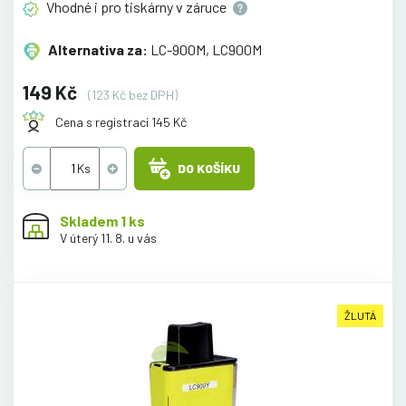
Vhodné i pro tiskárny v
záruce
Alternativa za:
LC-900M, LC900M
149 Kč
(123 Kč bez DPH)
Cena s registrací 145 Kč
DO KOŠÍKU
Skladem 1 ks
V úterý 11. 8. u vás
ŽLUTÁ