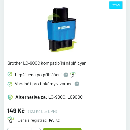
CYAN
Brother LC-900C kompatibilní náplň cyan
Lepší cena po
přihlášení
Vhodné i pro tiskárny v
záruce
Alternativa za:
LC-900C, LC900C
149 Kč
(123 Kč bez DPH)
Cena s registrací 145 Kč