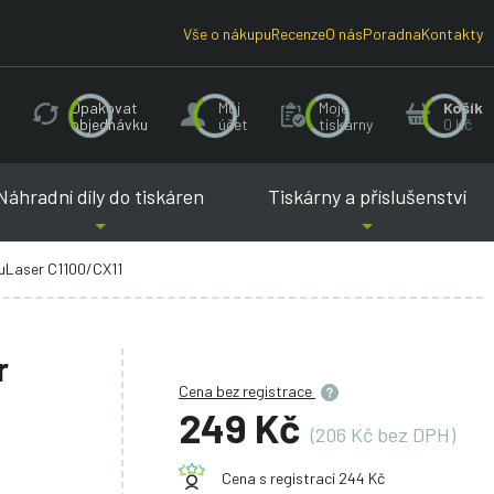
Vše o nákupu
Recenze
O nás
Poradna
Kontakty
Opakovat
Můj
Moje
Košík
objednávku
účet
tiskárny
0 Kč
Náhradní díly do tiskáren
Tiskárny a příslušenství
cuLaser C1100/CX11
r
Cena bez registrace
249 Kč
(206 Kč bez DPH)
Cena s registrací 244 Kč