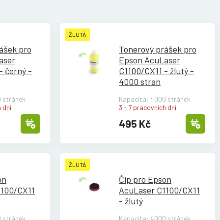
ŽLUTÁ
ášek pro
Tonerový prášek pro
aser
Epson AcuLaser
- černý -
C1100/
CX11 - žlutý -
4000 stran
 stránek
Kapacita: 4000 stránek
 dní
3 - 7 pracovních dní
495 Kč
ŽLUTÁ
on
Čip pro Epson
1100/
CX11
AcuLaser C1100/
CX11
- žlutý
 stránek
Kapacita: 4000 stránek