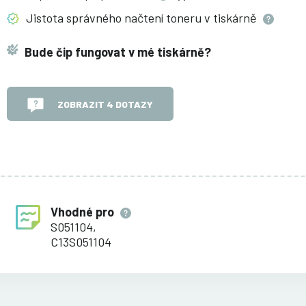
Jistota správného načtení toneru v
tiskárně
Bude čip fungovat v mé tiskárně?
ZOBRAZIT 4 DOTAZY
Vhodné pro
S051104,
C13S051104