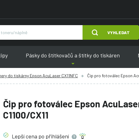
VYHLEDAT
čipy
Pásky do štítkovačů a štítky do tiskáren
nery do tiskárny Epson AcuLaser CX11NFC
Čip pro fotoválec Epson A
Čip pro fotoválec Epson AcuLase
C1100/CX11
Lepší cena po
přihlášení