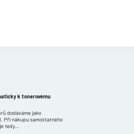
maticky k tonerovému
nerů dodáváme jako
t. Při nákupu samostatného
je tedy…