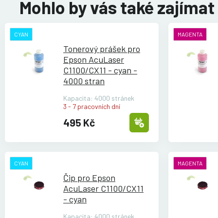
Mohlo by vás také zajímat
CYAN
MAGENTA
Tonerový prášek pro
Epson AcuLaser
C1100/
CX11 - cyan -
4000 stran
Kapacita: 4000 stránek
3 - 7 pracovních dní
495 Kč
CYAN
MAGENTA
Čip pro Epson
AcuLaser C1100/
CX11
- cyan
Kapacita: 4000 stránek