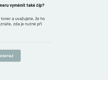
oneru vyměnit také čip?
toner a uvažujete, že ho
znáte, zda je nutné při
Í DOTAZ