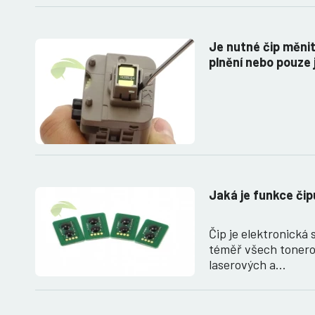
Je nutné čip měni
plnění nebo pouze
Jaká je funkce čip
Čip je elektronická 
téměř všech tonero
laserových a…