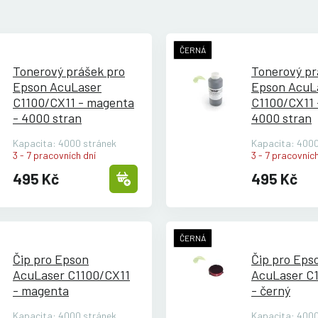
ČERNÁ
Tonerový prášek pro
Tonerový pr
Epson AcuLaser
Epson AcuL
C1100/
CX11 - magenta
C1100/
CX11 
- 4000 stran
4000 stran
Kapacita: 4000 stránek
Kapacita: 4000
3 - 7 pracovních dní
3 - 7 pracovních
495 Kč
495 Kč
ČERNÁ
Čip pro Epson
Čip pro Eps
AcuLaser C1100/
CX11
AcuLaser C
- magenta
- černý
Kapacita: 4000 stránek
Kapacita: 4000