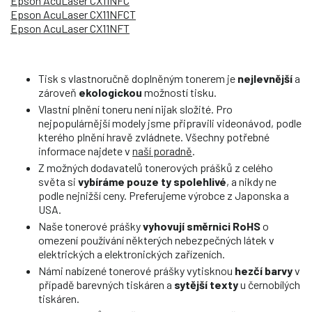
Epson AcuLaser CX11NFC
Epson AcuLaser CX11NFCT
Epson AcuLaser CX11NFT
Tisk s vlastnoručně doplněným tonerem je
nejlevnější
a
zároveň
ekologickou
možností tisku.
Vlastní plnění toneru není nijak složité. Pro
nejpopulárnější modely jsme připravili videonávod, podle
kterého plnění hravě zvládnete. Všechny potřebné
informace najdete v
naší poradně
.
Z možných dodavatelů tonerových prášků z celého
světa si
vybíráme pouze ty spolehlivé
, a nikdy ne
podle nejnižší ceny. Preferujeme výrobce z Japonska a
USA.
Naše tonerové prášky
vyhovují směrnici RoHS
o
omezení používání některých nebezpečných látek v
elektrických a elektronických zařízeních.
Námi nabízené tonerové prášky vytisknou
hezčí barvy
v
případě barevných tiskáren a
sytější texty
u černobílých
tiskáren.