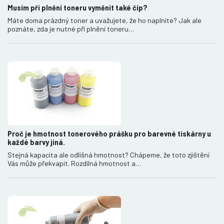
Musím při plnění toneru vyměnit také čip?
Máte doma prázdný toner a uvažujete, že ho naplníte? Jak ale
poznáte, zda je nutné při plnění toneru…
Proč je hmotnost tonerového prášku pro barevné tiskárny u
každé barvy jiná.
Stejná kapacita ale odlišná hmotnost? Chápeme, že toto zjištění
Vás může překvapit. Rozdílná hmotnost a…