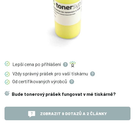
Lepší cena po
přihlášení
Vždy správný prášek pro vaši
tiskárnu
Od certifikovaných
výrobců
Bude tonerový prášek fungovat v mé tiskárně?
ZOBRAZIT 9 DOTAZŮ A 2 ČLÁNKY