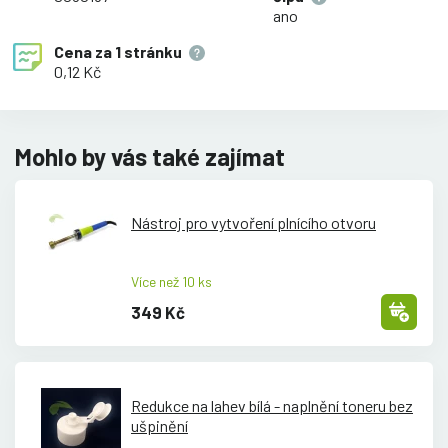
ano
Cena za
1 stránku
0,12 Kč
Mohlo by vás také zajímat
Nástroj pro vytvoření plnícího otvoru
Více než 10 ks
349 Kč
Redukce na lahev bílá - naplnění toneru bez
ušpinění