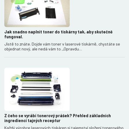
Jak snadno naplnit toner do tiskárny tak, aby skutečně
fungoval.
Jistě to znáte. Dojde vám toner v laserové tiskárně, chystáte se
objednat nový, ale nedá vám to. „Opravdu…
Z čeho se vyrábí tonerový prášek? Přehled základních
ingrediencí tajných receptur
Každý výrobce laserových tiskáren si tajemství složení tonerového