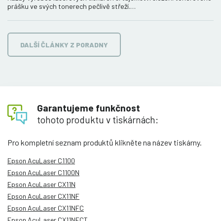
prášku ve svých tonerech pečlivě střeží.…
DALŠÍ ČLÁNKY Z PORADNY
Garantujeme funkčnost
tohoto produktu v tiskárnách:
Pro kompletní seznam produktů klikněte na název tiskárny.
Epson AcuLaser C1100
Epson AcuLaser C1100N
Epson AcuLaser CX11N
Epson AcuLaser CX11NF
Epson AcuLaser CX11NFC
Epson AcuLaser CX11NFCT