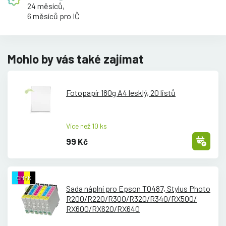
24 měsíců,
6 měsíců pro IČ
Mohlo by vás také zajímat
Fotopapír 180g A4 lesklý, 20 listů
Více než 10 ks
99 Kč
CMYK
Sada náplní pro Epson T0487, Stylus Photo
R200/
R220/
R300/
R320/
R340/
RX500/
RX600/
RX620/
RX640