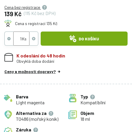
Cena bez registrace
139 Kč
(115 Kč bez DPH)
Cena s registrací 135 Kč
DO KOŠÍKU
K odeslání do 48 hodin
Obvyklá doba dodání
Ceny a možnosti dopravy?
Barva
Typ
Light magenta
Kompatibilní
Alternativa za
Objem
T0486 (mořský koník)
18 ml
Záruka