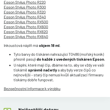
Epson Stylus Photo R220
Epson Stylus Photo R300
Epson Stylus Photo R320
Epson Stylus Photo R340
Epson Stylus Photo RX500
Epson Stylus Photo RX600
Epson Stylus Photo RX620
Epson Stylus Photo RX640
Inkoustová náplň má
objem 18 ml
.
Tyto barvy do tiskáren nahrazující T0486 (mořský koník)
přesně pasují
do každé z uvedených tiskáren Epson
.
U náplní, které mají čip, dbáme na to, aby se vždy ve vaší
tiskárně
správně načetly
a aby byly verze čipů co
nejnovější – starý čip nemusí kvůli aktualizaci firmwaru
tiskárny dobře fungovat.
Bezpečnostní informace k výrobku
Nejčastější dotazy