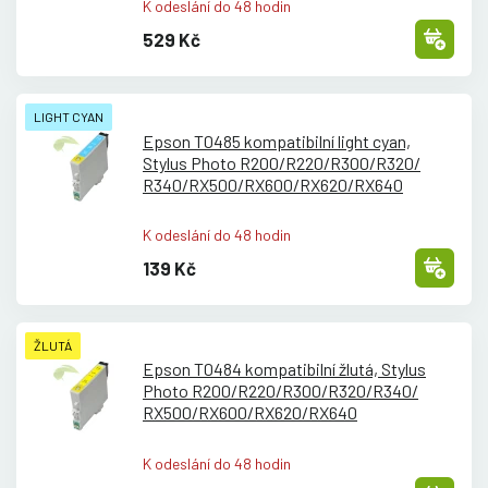
K odeslání do 48 hodin
529 Kč
LIGHT CYAN
Epson T0485 kompatibilní light cyan,
Stylus Photo R200/
R220/
R300/
R320/
R340/
RX500/
RX600/
RX620/
RX640
K odeslání do 48 hodin
139 Kč
ŽLUTÁ
Epson T0484 kompatibilní žlutá, Stylus
Photo R200/
R220/
R300/
R320/
R340/
RX500/
RX600/
RX620/
RX640
K odeslání do 48 hodin