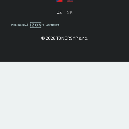
CZ
SK
© 2026 TONERSYP s.r.o.