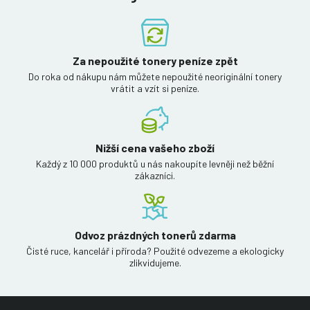
Za nepoužité tonery peníze zpět
Do roka od nákupu nám můžete nepoužité neoriginální tonery
vrátit a vzít si peníze.
Nižší cena vašeho zboží
Každý z 10 000 produktů u nás nakoupíte levněji než běžní
zákazníci.
Odvoz prázdných tonerů zdarma
Čisté ruce, kancelář i příroda? Použité odvezeme a ekologicky
zlikvidujeme.