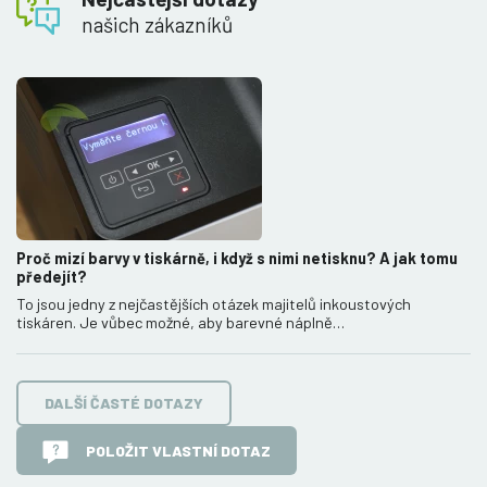
našich zákazníků
Proč mizí barvy v tiskárně, i když s nimi netisknu? A jak tomu
předejít?
To jsou jedny z nejčastějších otázek majitelů inkoustových
tiskáren. Je vůbec možné, aby barevné náplně…
DALŠÍ ČASTÉ DOTAZY
POLOŽIT VLASTNÍ DOTAZ