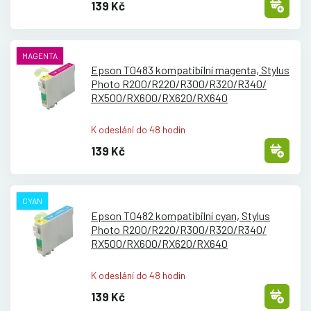
139 Kč
MAGENTA
Epson T0483 kompatibilní magenta, Stylus
Photo R200/
R220/
R300/
R320/
R340/
RX500/
RX600/
RX620/
RX640
K odeslání do 48 hodin
139 Kč
CYAN
Epson T0482 kompatibilní cyan, Stylus
Photo R200/
R220/
R300/
R320/
R340/
RX500/
RX600/
RX620/
RX640
K odeslání do 48 hodin
139 Kč