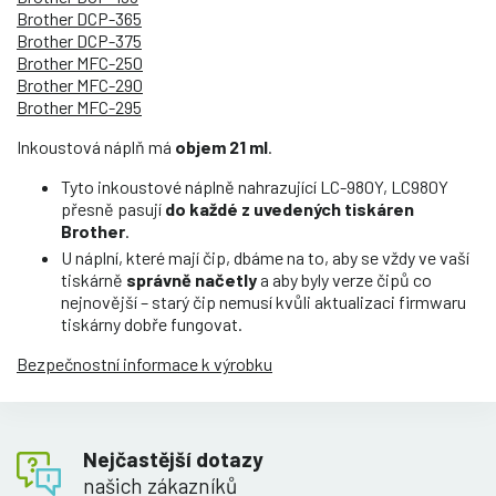
Brother DCP-365
Brother DCP-375
Brother MFC-250
Brother MFC-290
Brother MFC-295
Inkoustová náplň má
objem 21 ml
.
Tyto inkoustové náplně nahrazující LC-980Y, LC980Y
přesně pasují
do každé z uvedených tiskáren
Brother
.
U náplní, které mají čip, dbáme na to, aby se vždy ve vaší
tiskárně
správně načetly
a aby byly verze čipů co
nejnovější – starý čip nemusí kvůli aktualizaci firmwaru
tiskárny dobře fungovat.
Bezpečnostní informace k výrobku
Nejčastější dotazy
našich zákazníků