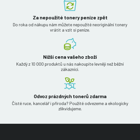
Za nepoužité tonery peníze zpět
Do roka od nákupu nám můžete nepoužité neoriginální tonery
vrátit a vzít si peníze.
Nižší cena vašeho zboží
Každý z 10 000 produktů u nás nakoupíte levněji než běžní
zákazníci.
Odvoz prázdných tonerů zdarma
Čisté ruce, kancelář i příroda? Použité odvezeme a ekologicky
zlikvidujeme.