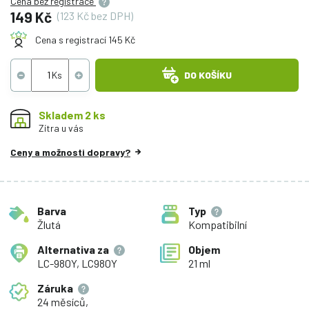
Cena bez registrace
149 Kč
(123 Kč bez DPH)
Cena s registrací 145 Kč
DO KOŠÍKU
Skladem 2 ks
Zítra u vás
Ceny a možnosti dopravy?
Barva
Typ
Žlutá
Kompatibilní
Alternativa za
Objem
LC-980Y, LC980Y
21 ml
Záruka
24 měsíců,