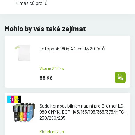
6 měsíců pro IČ
Mohlo by vás také zajímat
Fotopapír 180g A4 lesklý, 20 listů
Více než 10 ks
99 Kč
CMYK
Sada kompatibilních náplní pro Brother LC-
980 CMYK, DCP-145/
165/
195/
365/
375/
MFC-
250/
290/
295
Skladem 2 ks