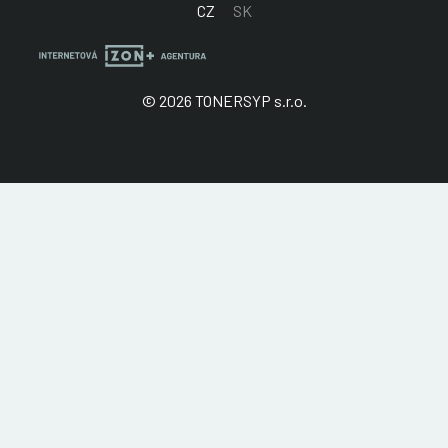
CZ
SK
© 2026 TONERSYP s.r.o.