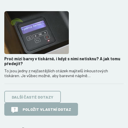
Proč mizí barvy v tiskárně, i když s nimi netisknu? A jak tomu
předejít?
To jsou jedny z nejčastějších otázek majitelů inkoustových
tiskáren. Je vůbec možné, aby barevné náplně…
DALŠÍ ČASTÉ DOTAZY
POLOŽIT VLASTNÍ DOTAZ