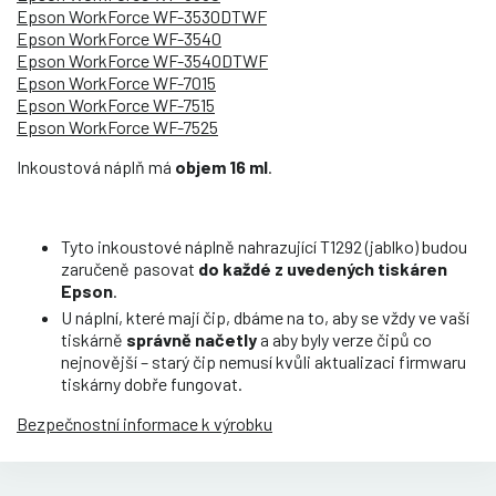
Epson WorkForce WF-3530DTWF
Epson WorkForce WF-3540
Epson WorkForce WF-3540DTWF
Epson WorkForce WF-7015
Epson WorkForce WF-7515
Epson WorkForce WF-7525
Inkoustová náplň má
objem 16 ml
.
Tyto inkoustové náplně nahrazující T1292 (jablko) budou
zaručeně pasovat
do každé z uvedených tiskáren
Epson
.
U náplní, které mají čip, dbáme na to, aby se vždy ve vaší
tiskárně
správně načetly
a aby byly verze čipů co
nejnovější – starý čip nemusí kvůli aktualizaci firmwaru
tiskárny dobře fungovat.
Bezpečnostní informace k výrobku