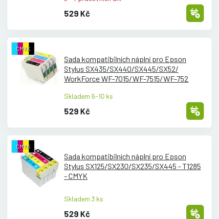
529 Kč
CMYK
Sada kompatibilních náplní pro Epson
Stylus SX435/
SX440/
SX445/
SX52/
WorkForce WF-7015/
WF-7515/
WF-752
Skladem 6-10 ks
529 Kč
CMYK
Sada kompatibilních náplní pro Epson
Stylus SX125/
SX230/
SX235/
SX445 - T1285
- CMYK
Skladem 3 ks
529 Kč