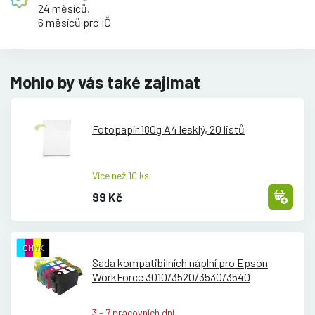
24 měsíců,
6 měsíců pro IČ
Mohlo by vás také zajímat
Fotopapír 180g A4 lesklý, 20 listů
Více než 10 ks
99 Kč
CMYK
Sada kompatibilních náplní pro Epson
WorkForce 3010/
3520/
3530/
3540
3 - 7 pracovních dní