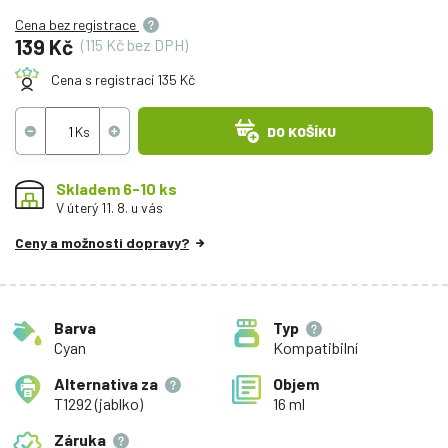
Cena bez registrace
139 Kč
(115 Kč bez DPH)
Cena s registrací 135 Kč
DO KOŠÍKU
Skladem 6-10 ks
V úterý 11. 8. u vás
Ceny a možnosti dopravy?
Barva
Typ
Cyan
Kompatibilní
Alternativa za
Objem
T1292 (jablko)
16 ml
Záruka