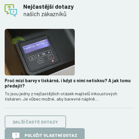
Nejčastější dotazy
našich zákazníků
Proč mizí barvy v tiskárně, i když s nimi netisknu? A jak tomu
předejít?
To jsou jedny z nejčastějších otázek majitelů inkoustových
tiskáren. Je vůbec možné, aby barevné náplně…
DALŠÍ ČASTÉ DOTAZY
POLOŽIT VLASTNÍ DOTAZ