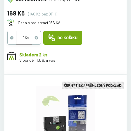
169 Kč
(140 Kč bez DPH)
Cena s registrací 166 Kč
DO KOŠÍKU
Skladem 2 ks
V pondělí 10. 8. u vás
ČERNÝ TISK / PRŮHLEDNÝ PODKLAD