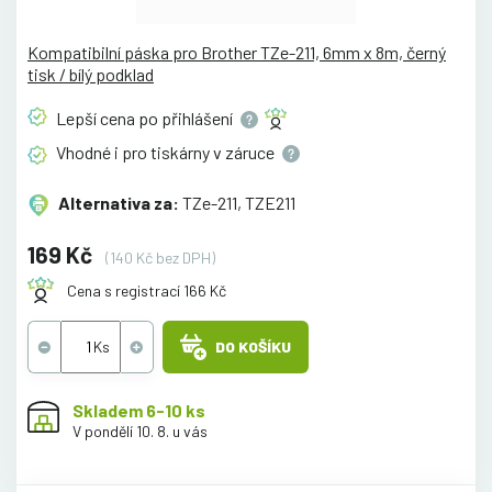
Kompatibilní páska pro Brother TZe-211, 6mm x 8m, černý
tisk / bílý podklad
Lepší cena po
přihlášení
Vhodné i pro tiskárny v
záruce
Alternativa za:
TZe-211, TZE211
169 Kč
(140 Kč bez DPH)
Cena s registrací 166 Kč
DO KOŠÍKU
Skladem 6-10 ks
V pondělí 10. 8. u vás