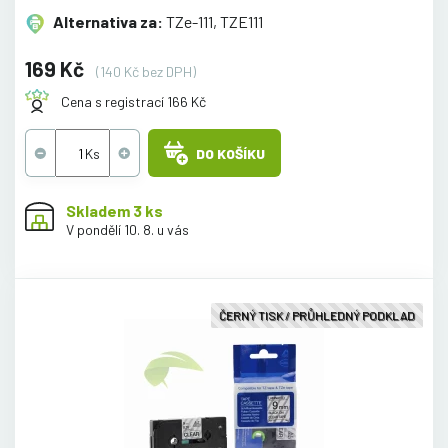
Alternativa za:
TZe-111, TZE111
169 Kč
(140 Kč bez DPH)
Cena s registrací 166 Kč
DO KOŠÍKU
Skladem 3 ks
V pondělí 10. 8. u vás
ČERNÝ TISK / PRŮHLEDNÝ PODKLAD