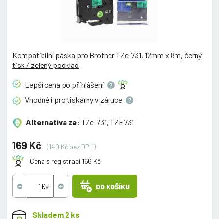
Kompatibilní páska pro Brother TZe-731, 12mm x 8m, černý
tisk / zelený podklad
Lepší cena po
přihlášení
Vhodné i pro tiskárny v
záruce
Alternativa za:
TZe-731, TZE731
169 Kč
(140 Kč bez DPH)
Cena s registrací 166 Kč
DO KOŠÍKU
Skladem 2 ks