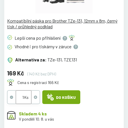
Kompatibilní páska pro Brother TZe-131, 12mm x 8m, černý
tisk / průhledný podklad
Lepší cena po
přihlášení
Vhodné i pro tiskárny v
záruce
Alternativa za:
TZe-131, TZE131
169 Kč
(140 Kč bez DPH)
Cena s registrací 166 Kč
DO KOŠÍKU
Skladem 4 ks
V pondělí 10. 8. u vás