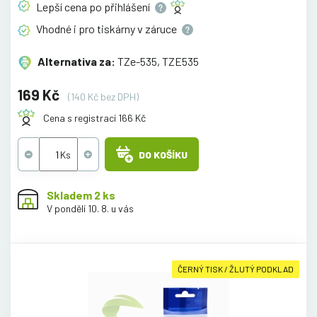
Lepší cena po
přihlášení
Vhodné i pro tiskárny v
záruce
Alternativa za:
TZe-535, TZE535
169 Kč
(140 Kč bez DPH)
Cena s registrací 166 Kč
DO KOŠÍKU
Skladem 2 ks
V pondělí 10. 8. u vás
ČERNÝ TISK / ŽLUTÝ PODKLAD