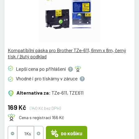
Kompatibilní páska pro Brother TZe-611, 6mm x 8m, černý
tisk / žlutý podklad
Lepší cena po
přihlášení
Vhodné i pro tiskárny v
záruce
Alternativa za:
TZe-611, TZE611
169 Kč
(140 Kč bez DPH)
Cena s registrací 166 Kč
DO KOŠÍKU