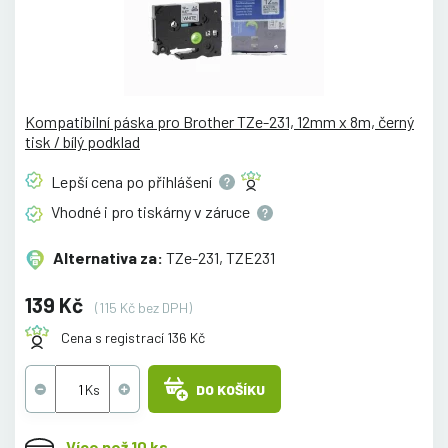
Kompatibilní páska pro Brother TZe-231, 12mm x 8m, černý
tisk / bílý podklad
Lepší cena po
přihlášení
Vhodné i pro tiskárny v
záruce
Alternativa za:
TZe-231, TZE231
139 Kč
(115 Kč bez DPH)
Cena s registrací 136 Kč
DO KOŠÍKU
Více než 10 ks