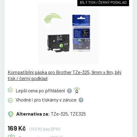
BÍLÝ TISK / ČERNÝ PODKLAD
Kompatibilní páska pro Brother TZe-325, 9mm x 8m, bílý
tisk / černý podklad
Lepší cena po
přihlášení
Vhodné i pro tiskárny v
záruce
Alternativa za:
TZe-325, TZE325
169 Kč
(140 Kč bez DPH)