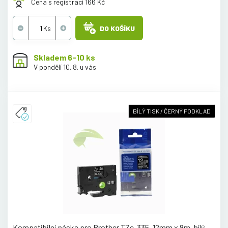
Cena s registrací 166 Kč
DO KOŠÍKU
Skladem 6-10 ks
V pondělí 10. 8. u vás
BÍLÝ TISK / ČERNÝ PODKLAD
Kompatibilní páska pro Brother TZe-335, 12mm x 8m, bílý