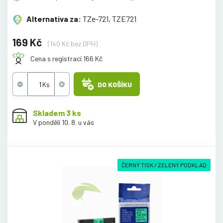
Alternativa za:
TZe-721, TZE721
169 Kč
(140 Kč bez DPH)
Cena s registrací 166 Kč
DO KOŠÍKU
Skladem 3 ks
V pondělí 10. 8. u vás
ČERNÝ TISK / ZELENÝ PODKLAD