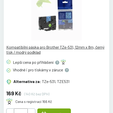
Kompatibilní páska pro Brother TZe-531, 12mm x 8m, černý
tisk / modrý podklad
Lepší cena po
přihlášení
Vhodné i pro tiskárny v
záruce
Alternativa za:
TZe-531, TZE531
169 Kč
(140 Kč bez DPH)
Cena s registrací 166 Kč