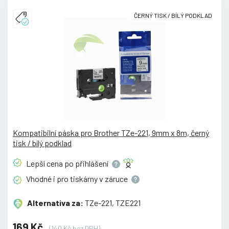
ČERNÝ TISK / BÍLÝ PODKLAD
Kompatibilní páska pro Brother TZe-221, 9mm x 8m, černý
tisk / bílý podklad
Lepší cena po
přihlášení
Vhodné i pro tiskárny v
záruce
Alternativa za:
TZe-221, TZE221
169 Kč
(140 Kč bez DPH)