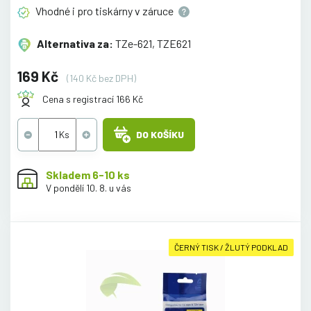
Vhodné i pro tiskárny v
záruce
Alternativa za:
TZe-621, TZE621
169 Kč
(140 Kč bez DPH)
Cena s registrací 166 Kč
DO KOŠÍKU
Skladem 6-10 ks
V pondělí 10. 8. u vás
ČERNÝ TISK / ŽLUTÝ PODKLAD