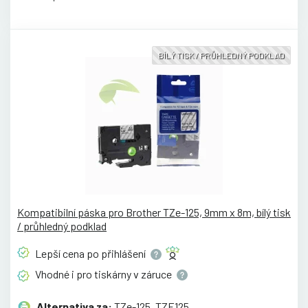
BÍLÝ TISK / PRŮHLEDNÝ PODKLAD
Kompatibilní páska pro Brother TZe-125, 9mm x 8m, bílý tisk
/ průhledný podklad
Lepší cena po
přihlášení
Vhodné i pro tiskárny v
záruce
Alternativa za:
TZe-125, TZE125