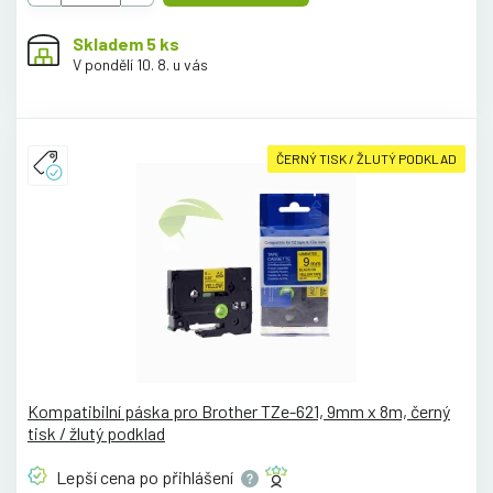
Skladem 5 ks
V pondělí 10. 8. u vás
ČERNÝ TISK / ŽLUTÝ PODKLAD
Kompatibilní páska pro Brother TZe-621, 9mm x 8m, černý
tisk / žlutý podklad
Lepší cena po
přihlášení