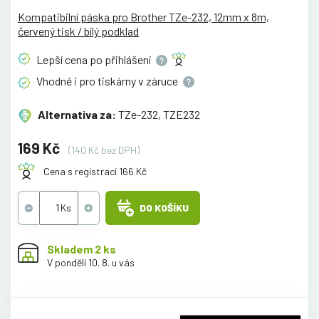
Kompatibilní páska pro Brother TZe-232, 12mm x 8m,
červený tisk / bílý podklad
Lepší cena po
přihlášení
Vhodné i pro tiskárny v
záruce
Alternativa za:
TZe-232, TZE232
169 Kč
(140 Kč bez DPH)
Cena s registrací 166 Kč
DO KOŠÍKU
Skladem 2 ks
V pondělí 10. 8. u vás