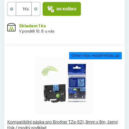
DO KOŠÍKU
Skladem 1 ks
V pondělí 10. 8. u vás
ČERNÝ TISK / MODRÝ PODKLAD
Kompatibilní páska pro Brother TZe-521, 9mm x 8m, černý
tisk / modrý podklad