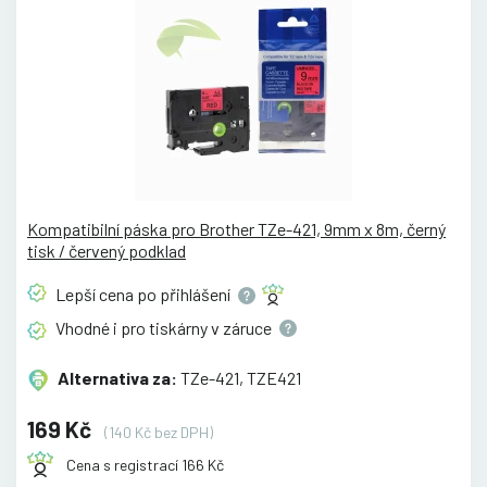
Kompatibilní páska pro Brother TZe-421, 9mm x 8m, černý
tisk / červený podklad
Lepší cena po
přihlášení
Vhodné i pro tiskárny v
záruce
Alternativa za:
TZe-421, TZE421
169 Kč
(140 Kč bez DPH)
Cena s registrací 166 Kč