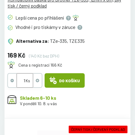
tisk / černý podklad
Lepší cena po
přihlášení
Vhodné i pro tiskárny v
záruce
Alternativa za:
TZe-335, TZE335
169 Kč
(140 Kč bez DPH)
Cena s registrací 166 Kč
DO KOŠÍKU
Skladem 6-10 ks
V pondělí 10. 8. u vás
ČERNÝ TISK / ČERVENÝ PODKLAD