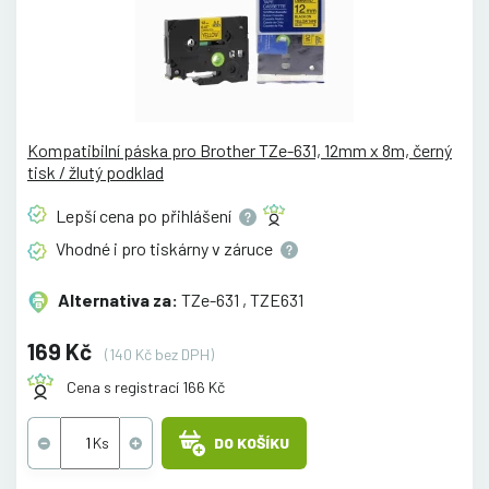
Kompatibilní páska pro Brother TZe-631, 12mm x 8m, černý
tisk / žlutý podklad
Lepší cena po
přihlášení
Vhodné i pro tiskárny v
záruce
Alternativa za:
TZe-631 , TZE631
169 Kč
(140 Kč bez DPH)
Cena s registrací 166 Kč
DO KOŠÍKU