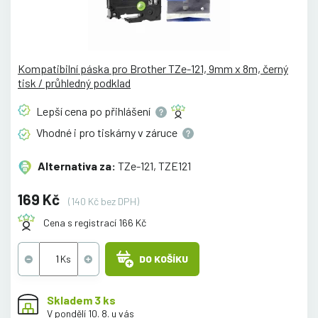
Kompatibilní páska pro Brother TZe-121, 9mm x 8m, černý
tisk / průhledný podklad
Lepší cena po
přihlášení
Vhodné i pro tiskárny v
záruce
Alternativa za:
TZe-121, TZE121
169 Kč
(140 Kč bez DPH)
Cena s registrací 166 Kč
DO KOŠÍKU
Skladem 3 ks
V pondělí 10. 8. u vás