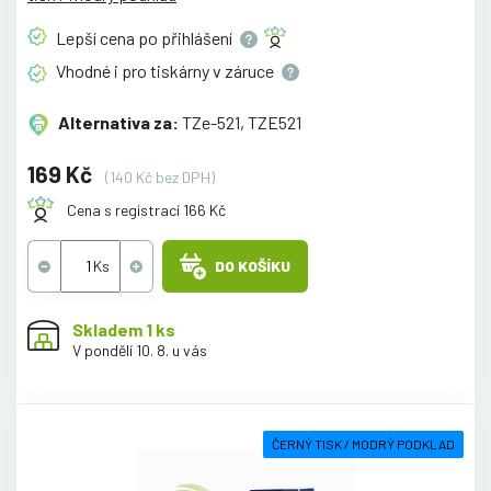
Lepší cena po
přihlášení
Vhodné i pro tiskárny v
záruce
Alternativa za:
TZe-521, TZE521
169 Kč
(140 Kč bez DPH)
Cena s registrací 166 Kč
DO KOŠÍKU
Skladem 1 ks
V pondělí 10. 8. u vás
ČERNÝ TISK / MODRÝ PODKLAD