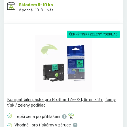
Skladem 6-10 ks
V pondělí 10. 8. u vás
ČERNÝ TISK / ZELENÝ PODKLAD
Kompatibilní páska pro Brother TZe-721, 9mm x 8m, černý
tisk / zelený podklad
Lepší cena po
přihlášení
Vhodné i pro tiskárny v
záruce