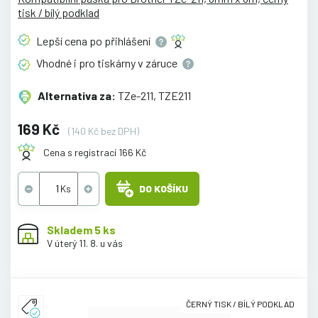
tisk / bílý podklad
Lepší cena po
přihlášení
Vhodné i pro tiskárny v
záruce
Alternativa za:
TZe-211, TZE211
169 Kč
(140 Kč bez DPH)
Cena s registrací 166 Kč
DO KOŠÍKU
Skladem 5 ks
V úterý 11. 8. u vás
ČERNÝ TISK / BÍLÝ PODKLAD