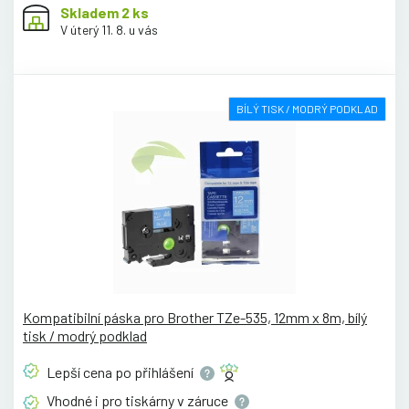
Skladem 2 ks
V úterý 11. 8. u vás
BÍLÝ TISK / MODRÝ PODKLAD
Kompatibilní páska pro Brother TZe-535, 12mm x 8m, bílý
tisk / modrý podklad
Lepší cena po
přihlášení
Vhodné i pro tiskárny v
záruce