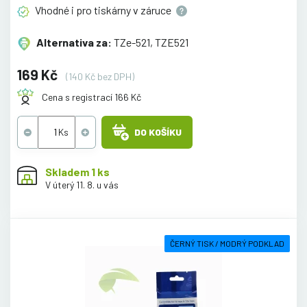
Vhodné i pro tiskárny v
záruce
Alternativa za:
TZe-521, TZE521
169 Kč
(140 Kč bez DPH)
Cena s registrací 166 Kč
DO KOŠÍKU
Skladem 1 ks
V úterý 11. 8. u vás
ČERNÝ TISK / MODRÝ PODKLAD