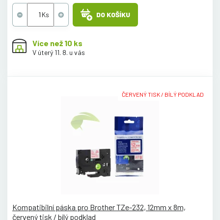
DO KOŠÍKU
Více než 10 ks
V úterý 11. 8. u vás
ČERVENÝ TISK / BÍLÝ PODKLAD
Kompatibilní páska pro Brother TZe-232, 12mm x 8m,
červený tisk / bílý podklad