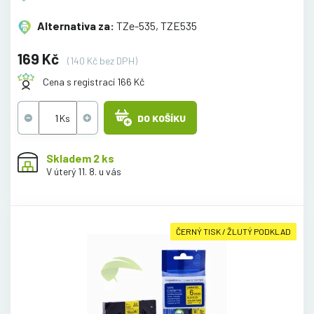
Alternativa za:
TZe-535, TZE535
169 Kč
(140 Kč bez DPH)
Cena s registrací 166 Kč
DO KOŠÍKU
Skladem 2 ks
V úterý 11. 8. u vás
ČERNÝ TISK / ŽLUTÝ PODKLAD