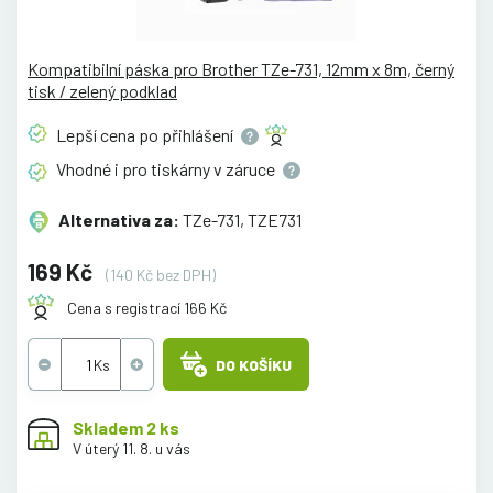
Kompatibilní páska pro Brother TZe-731, 12mm x 8m, černý
tisk / zelený podklad
Lepší cena po
přihlášení
Vhodné i pro tiskárny v
záruce
Alternativa za:
TZe-731, TZE731
169 Kč
(140 Kč bez DPH)
Cena s registrací 166 Kč
DO KOŠÍKU
Skladem 2 ks
V úterý 11. 8. u vás