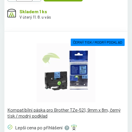
Skladem 1 ks
V úterý 11. 8. u vás
ČERNÝ TISK / MODRÝ PODKLAD
Kompatibilní páska pro Brother TZe-521, 9mm x 8m, černý
tisk / modrý podklad
Lepší cena po
přihlášení