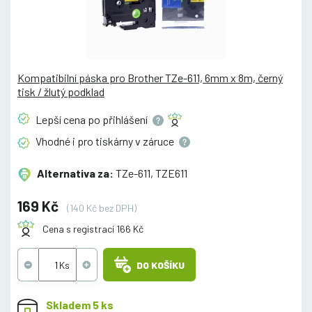
Kompatibilní páska pro Brother TZe-611, 6mm x 8m, černý
tisk / žlutý podklad
Lepší cena po
přihlášení
Vhodné i pro tiskárny v
záruce
Alternativa za:
TZe-611, TZE611
169 Kč
(140 Kč bez DPH)
Cena s registrací 166 Kč
DO KOŠÍKU
Skladem 5 ks