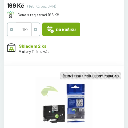
169 Kč
(140 Kč bez DPH)
Cena s registrací 166 Kč
DO KOŠÍKU
Skladem 2 ks
V úterý 11. 8. u vás
ČERNÝ TISK / PRŮHLEDNÝ PODKLAD