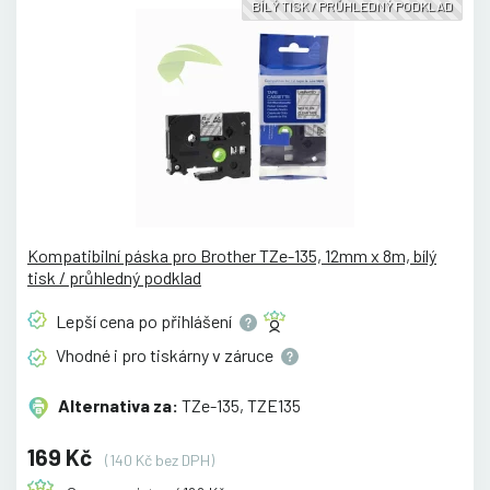
BÍLÝ TISK / PRŮHLEDNÝ PODKLAD
Kompatibilní páska pro Brother TZe-135, 12mm x 8m, bílý
tisk / průhledný podklad
Lepší cena po
přihlášení
Vhodné i pro tiskárny v
záruce
Alternativa za:
TZe-135, TZE135
169 Kč
(140 Kč bez DPH)