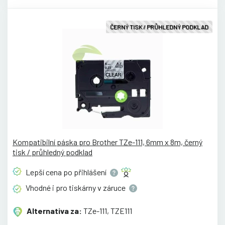
ČERNÝ TISK / PRŮHLEDNÝ PODKLAD
Kompatibilní páska pro Brother TZe-111, 6mm x 8m, černý
tisk / průhledný podklad
Lepší cena po
přihlášení
Vhodné i pro tiskárny v
záruce
Alternativa za:
TZe-111, TZE111