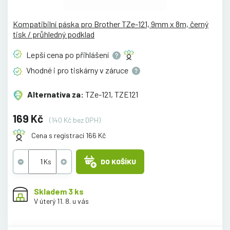
Kompatibilní páska pro Brother TZe-121, 9mm x 8m, černý
tisk / průhledný podklad
Lepší cena po
přihlášení
Vhodné i pro tiskárny v
záruce
Alternativa za:
TZe-121, TZE121
169 Kč
(140 Kč bez DPH)
Cena s registrací 166 Kč
DO KOŠÍKU
Skladem 3 ks
V úterý 11. 8. u vás