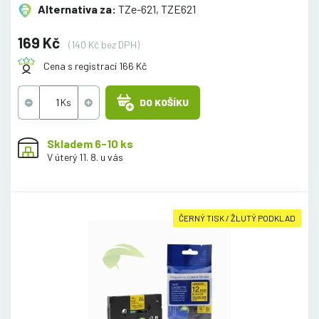
Alternativa za:
TZe-621, TZE621
169 Kč
(140 Kč bez DPH)
Cena s registrací 166 Kč
DO KOŠÍKU
Skladem 6-10 ks
V úterý 11. 8. u vás
ČERNÝ TISK / ŽLUTÝ PODKLAD