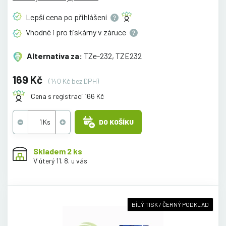
Lepší cena po
přihlášení
Vhodné i pro tiskárny v
záruce
Alternativa za:
TZe-232, TZE232
169 Kč
(140 Kč bez DPH)
Cena s registrací 166 Kč
DO KOŠÍKU
Skladem 2 ks
V úterý 11. 8. u vás
BÍLÝ TISK / ČERNÝ PODKLAD