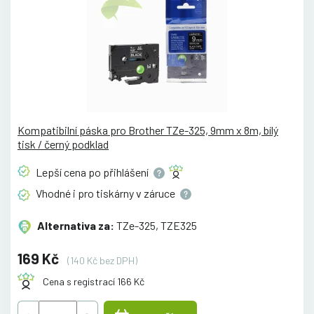
Kompatibilní páska pro Brother TZe-325, 9mm x 8m, bílý
tisk / černý podklad
Lepší cena po
přihlášení
Vhodné i pro tiskárny v
záruce
Alternativa za:
TZe-325, TZE325
169 Kč
(140 Kč bez DPH)
Cena s registrací 166 Kč