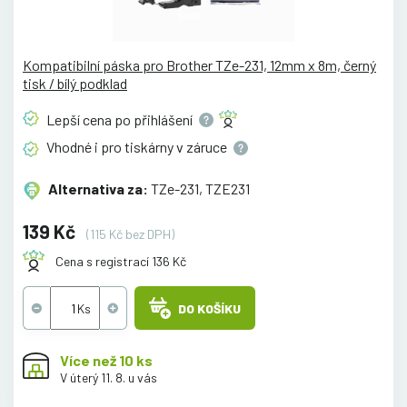
Kompatibilní páska pro Brother TZe-231, 12mm x 8m, černý
tisk / bílý podklad
Lepší cena po
přihlášení
Vhodné i pro tiskárny v
záruce
Alternativa za:
TZe-231, TZE231
139 Kč
(115 Kč bez DPH)
Cena s registrací 136 Kč
DO KOŠÍKU
Více než 10 ks
V úterý 11. 8. u vás