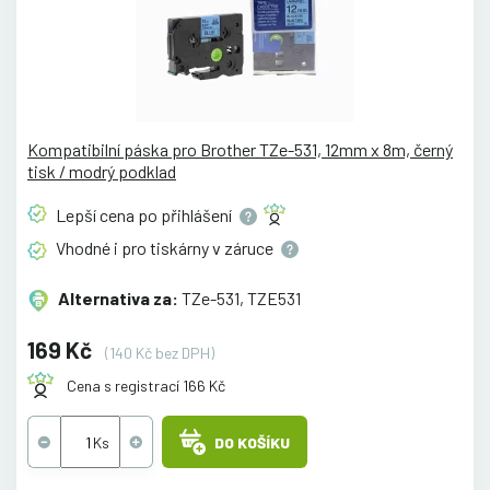
Kompatibilní páska pro Brother TZe-531, 12mm x 8m, černý
tisk / modrý podklad
Lepší cena po
přihlášení
Vhodné i pro tiskárny v
záruce
Alternativa za:
TZe-531, TZE531
169 Kč
(140 Kč bez DPH)
Cena s registrací 166 Kč
DO KOŠÍKU