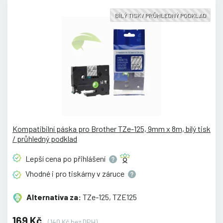
BÍLÝ TISK / PRŮHLEDNÝ PODKLAD
Kompatibilní páska pro Brother TZe-125, 9mm x 8m, bílý tisk
/ průhledný podklad
Lepší cena po
přihlášení
Vhodné i pro tiskárny v
záruce
Alternativa za:
TZe-125, TZE125
169 Kč
(140 Kč bez DPH)