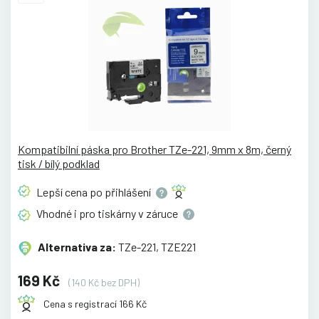
Kompatibilní páska pro Brother TZe-221, 9mm x 8m, černý
tisk / bílý podklad
Lepší cena po
přihlášení
Vhodné i pro tiskárny v
záruce
Alternativa za:
TZe-221, TZE221
169 Kč
(140 Kč bez DPH)
Cena s registrací 166 Kč