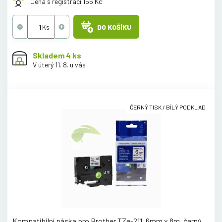
Cena s registrací 166 Kč
DO KOŠÍKU
Skladem 4 ks
V úterý 11. 8. u vás
ČERNÝ TISK / BÍLÝ PODKLAD
Kompatibilní páska pro Brother TZe-211, 6mm x 8m, černý