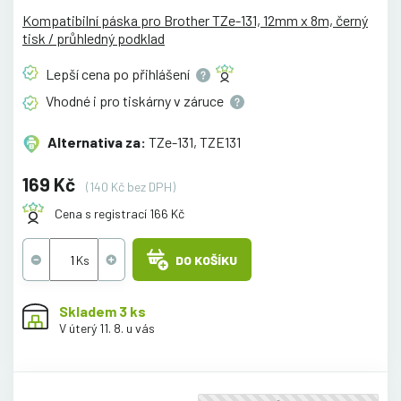
Kompatibilní páska pro Brother TZe-131, 12mm x 8m, černý
tisk / průhledný podklad
Lepší cena po
přihlášení
Vhodné i pro tiskárny v
záruce
Alternativa za:
TZe-131, TZE131
169 Kč
(140 Kč bez DPH)
Cena s registrací 166 Kč
DO KOŠÍKU
Skladem 3 ks
V úterý 11. 8. u vás