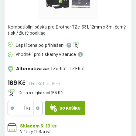
Kompatibilní páska pro Brother TZe-631, 12mm x 8m, černý
tisk / žlutý podklad
Lepší cena po
přihlášení
Vhodné i pro tiskárny v
záruce
Alternativa za:
TZe-631 , TZE631
169 Kč
(140 Kč bez DPH)
Cena s registrací 166 Kč
DO KOŠÍKU
Skladem 6-10 ks
V úterý 11. 8. u vás