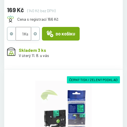
169 Kč
(140 Kč bez DPH)
Cena s registrací 166 Kč
DO KOŠÍKU
Skladem 3 ks
V úterý 11. 8. u vás
ČERNÝ TISK / ZELENÝ PODKLAD