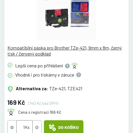
Kompatibilní páska pro Brother TZe-421, 9mm x 8m, černý
tisk / červený podklad
Lepší cena po
přihlášení
Vhodné i pro tiskárny v
záruce
Alternativa za:
TZe-421, TZE421
169 Kč
(140 Kč bez DPH)
Cena s registrací 166 Kč
DO KOŠÍKU