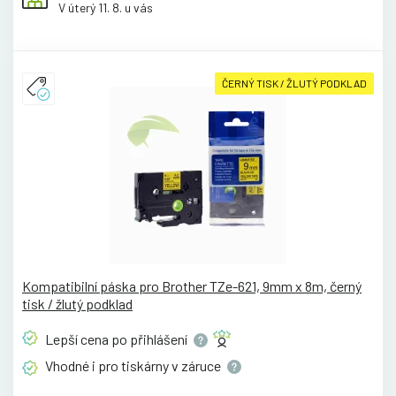
V úterý 11. 8. u vás
ČERNÝ TISK / ŽLUTÝ PODKLAD
Kompatibilní páska pro Brother TZe-621, 9mm x 8m, černý
tisk / žlutý podklad
Lepší cena po
přihlášení
Vhodné i pro tiskárny v
záruce