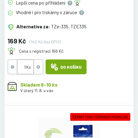
Lepší cena po
přihlášení
Vhodné i pro tiskárny v
záruce
Alternativa za:
TZe-335, TZE335
169 Kč
(140 Kč bez DPH)
Cena s registrací 166 Kč
DO KOŠÍKU
Skladem 6-10 ks
V úterý 11. 8. u vás
ČERNÝ TISK / ČERVENÝ PODKLAD