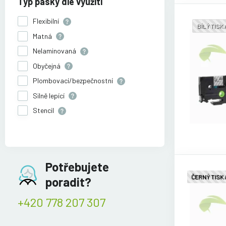
Typ pásky dle využití
Flexibilní
BÍLÝ TISK
Matná
Nelaminovaná
Obyčejná
Plombovací/bezpečnostní
Silně lepící
Stencil
Potřebujete
ČERNÝ TISK
poradit?
+420 778 207 307