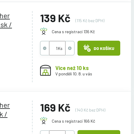
ther
139 Kč
(115 Kč bez DPH)
sk /
Cena s registrací 136 Kč
DO KOŠÍKU
Více než 10 ks
V pondělí 10. 8. u vás
ther
169 Kč
(140 Kč bez DPH)
k /
Cena s registrací 166 Kč