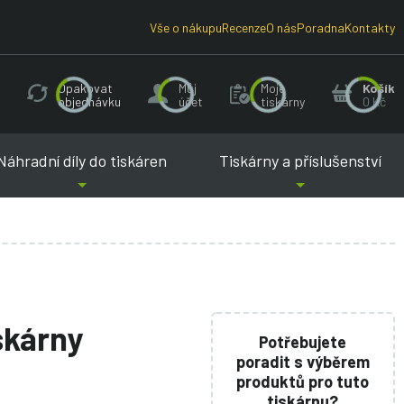
Vše o nákupu
Recenze
O nás
Poradna
Kontakty
Opakovat
Můj
Moje
Košík
objednávku
účet
tiskárny
0 Kč
Náhradní díly do tiskáren
Tiskárny a příslušenství
iskárny
Potřebujete
poradit s výběrem
produktů pro tuto
tiskárnu?