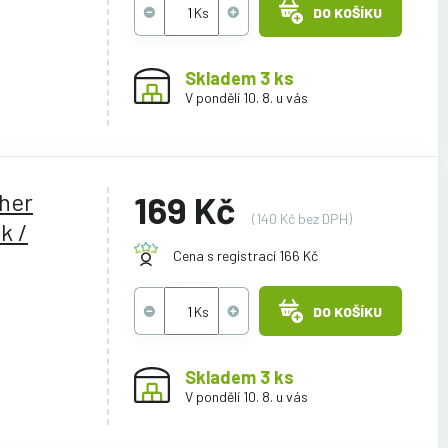
DO KOŠÍKU
Skladem 3 ks
V pondělí 10. 8. u vás
ther
169 Kč
(140 Kč bez DPH)
k /
Cena s registrací 166 Kč
DO KOŠÍKU
Skladem 3 ks
V pondělí 10. 8. u vás