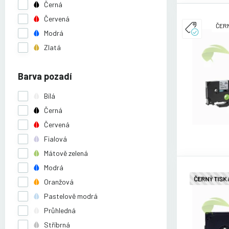
Černá
Červená
ČERN
Modrá
Zlatá
Barva pozadí
Bílá
Černá
Červená
Fialová
Mátově zelená
Modrá
ČERNÝ TISK
Oranžová
Pastelově modrá
Průhledná
Stříbrná