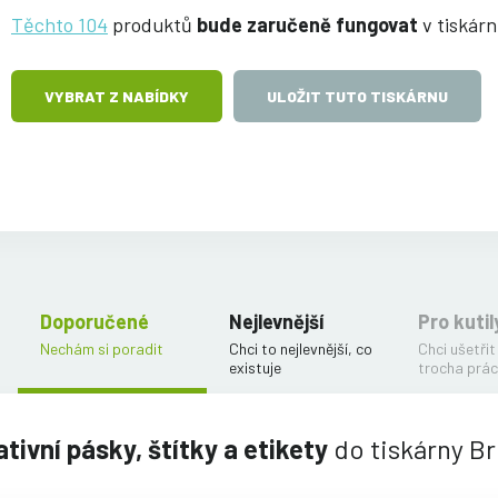
Těchto 104
produktů
bude zaručeně fungovat
v tiskár
VYBRAT Z NABÍDKY
ULOŽIT TUTO TISKÁRNU
Doporučené
Nejlevnější
Pro kutil
Nechám si poradit
Chci to nejlevnější, co
Chci ušetřit
existuje
trocha prác
tivní pásky, štítky a etikety
do tiskárny B