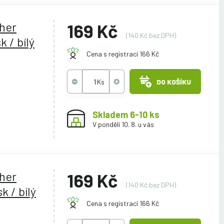
ther
169 Kč
(140 Kč bez DPH)
 / bílý
Cena s registrací 166 Kč
DO KOŠÍKU
Skladem 6-10 ks
V pondělí 10. 8. u vás
ther
169 Kč
(140 Kč bez DPH)
k / bílý
Cena s registrací 166 Kč