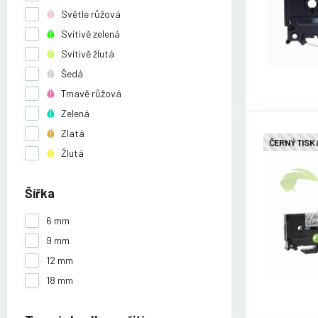
Světle růžová
Svítivě zelená
Svítivě žlutá
Šedá
Tmavě růžová
Zelená
Zlatá
ČERNÝ TISK
Žlutá
Šířka
6 mm
9 mm
12 mm
18 mm