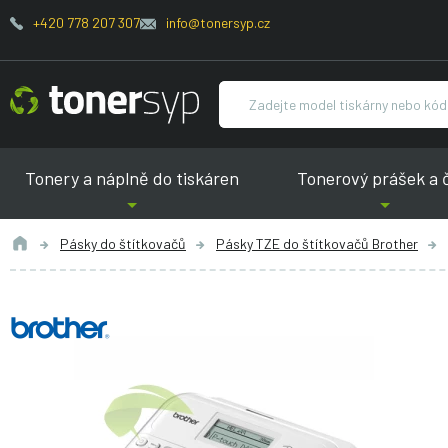
+420 778 207 307
info@tonersyp.cz
Tonery a náplně do tiskáren
Tonerový prášek a 
Pásky do štítkovačů
Pásky TZE do štítkovačů Brother