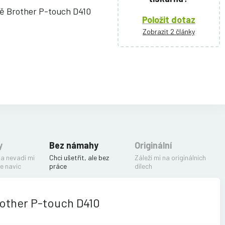
ně Brother P-touch D410
Položit dotaz
Zobrazit 2 články
y
Bez námahy
Originální
 a nevadí mi
Chci ušetřit, ale bez
Záleží mi na originálních
e navíc
práce
dílech
rother P-touch D410