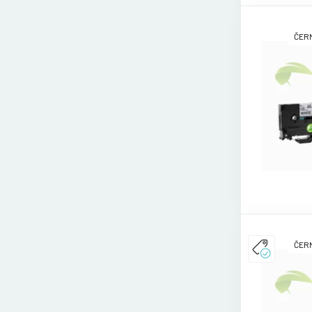
ČERN
ČERN