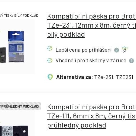
Kompatibilní páska pro Bro
Ý TISK / BÍLÝ PODKLAD
TZe-231, 12mm x 8m, černý ti
bílý podklad
Lepší cena po
přihlášení
Vhodné i pro tiskárny v
záruce
Alternativa za:
TZe-231, TZE231
Kompatibilní páska pro Bro
 / PRŮHLEDNÝ PODKLAD
TZe-111, 6mm x 8m, černý tis
průhledný podklad