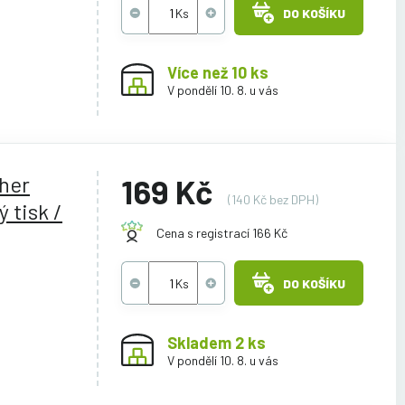
DO KOŠÍKU
Více než 10 ks
V pondělí 10. 8. u vás
ther
169 Kč
(140 Kč bez DPH)
 tisk /
Cena s registrací 166 Kč
DO KOŠÍKU
Skladem 2 ks
V pondělí 10. 8. u vás