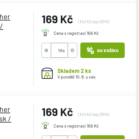
ther
169 Kč
(140 Kč bez DPH)
/
Cena s registrací 166 Kč
DO KOŠÍKU
Skladem 2 ks
V pondělí 10. 8. u vás
ther
169 Kč
(140 Kč bez DPH)
sk /
Cena s registrací 166 Kč