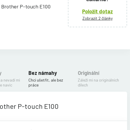
ě Brother P-touch E100
Položit dotaz
Zobrazit 2 články
y
Bez námahy
Originální
 a nevadí mi
Chci ušetřit, ale bez
Záleží mi na originálních
e navíc
práce
dílech
rother P-touch E100