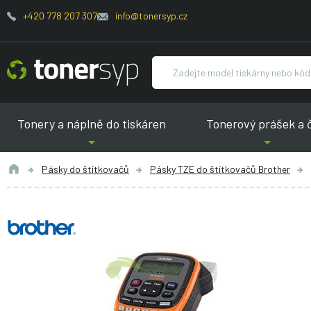
+420 778 207 307
info@tonersyp.cz
Tonery a náplně do tiskáren
Tonerový prášek a 
Pásky do štítkovačů
Pásky TZE do štítkovačů Brother