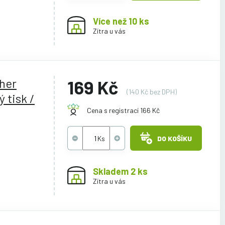
Více než 10 ks
Zítra u vás
ther
169 Kč
(140 Kč bez DPH)
 tisk /
Cena s registrací 166 Kč
DO KOŠÍKU
Skladem 2 ks
Zítra u vás