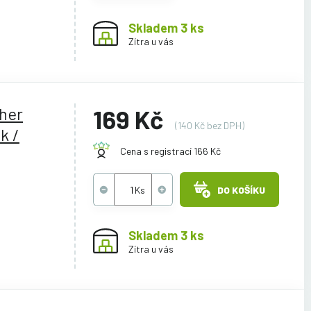
Skladem 3 ks
Zítra u vás
ther
169 Kč
(140 Kč bez DPH)
k /
Cena s registrací 166 Kč
DO KOŠÍKU
Skladem 3 ks
Zítra u vás