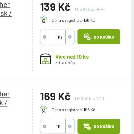
ther
139 Kč
(115 Kč bez DPH)
sk /
Cena s registrací 136 Kč
DO KOŠÍKU
Více než 10 ks
Zítra u vás
ther
169 Kč
(140 Kč bez DPH)
k /
Cena s registrací 166 Kč
DO KOŠÍKU