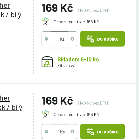
ther
169 Kč
(140 Kč bez DPH)
 / bílý
Cena s registrací 166 Kč
DO KOŠÍKU
Skladem 6-10 ks
Zítra u vás
ther
169 Kč
(140 Kč bez DPH)
k / bílý
Cena s registrací 166 Kč
DO KOŠÍKU