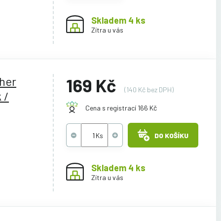
Skladem 4 ks
Zítra u vás
ther
169 Kč
(140 Kč bez DPH)
 /
Cena s registrací 166 Kč
DO KOŠÍKU
Skladem 4 ks
Zítra u vás