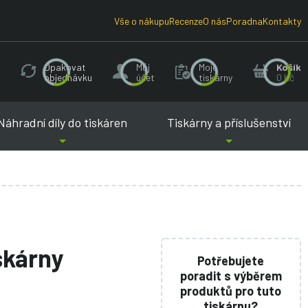
Vše o nákupu
Recenze
O nás
Poradna
Kontakty
Opakovat
Můj
Moje
Košík
objednávku
účet
tiskárny
0 Kč
Náhradní díly do tiskáren
Tiskárny a příslušenství
iskárny
Potřebujete
poradit s výběrem
produktů pro tuto
tiskárnu?