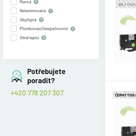
Matná
BÍLÝ TISK
Nelaminovaná
Obyčejná
Plombovací/bezpečnostní
Silně lepící
Potřebujete
poradit?
+420 778 207 307
ČERNÝ TISK