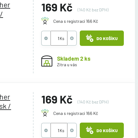
ther
169 Kč
(140 Kč bez DPH)
/
Cena s registrací 166 Kč
DO KOŠÍKU
Skladem 2 ks
Zítra u vás
ther
169 Kč
(140 Kč bez DPH)
sk /
Cena s registrací 166 Kč
DO KOŠÍKU