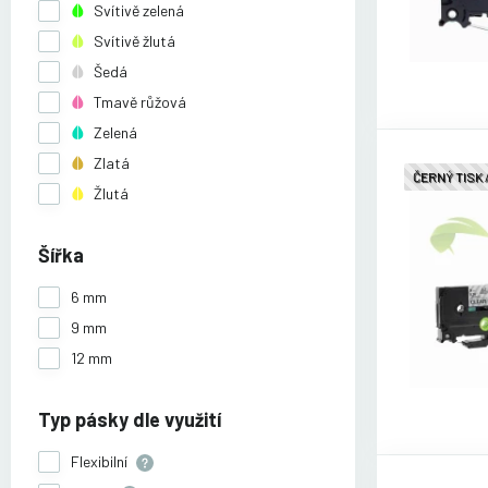
Svítivě zelená
Svítivě žlutá
Šedá
Tmavě růžová
Zelená
Zlatá
ČERNÝ TISK
Žlutá
Šířka
6 mm
9 mm
12 mm
Typ pásky dle využití
Flexibilní