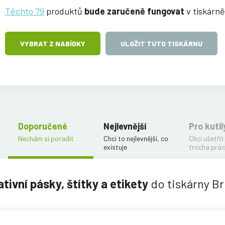
Těchto 79
produktů
bude zaručeně fungovat
v tiskárn
VYBRAT Z NABÍDKY
ULOŽIT TUTO TISKÁRNU
Doporučené
Nejlevnější
Pro kutil
Nechám si poradit
Chci to nejlevnější, co
Chci ušetřit
existuje
trocha prác
tivní pásky, štítky a etikety
do tiskárny B