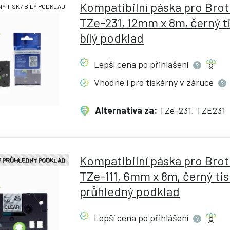
Kompatibilní páska pro Bro
Ý TISK / BÍLÝ PODKLAD
TZe-231, 12mm x 8m, černý ti
bílý podklad
Lepší cena po
přihlášení
Vhodné i pro tiskárny v
záruce
Alternativa za:
TZe-231, TZE231
Kompatibilní páska pro Bro
 / PRŮHLEDNÝ PODKLAD
TZe-111, 6mm x 8m, černý tis
průhledný podklad
Lepší cena po
přihlášení