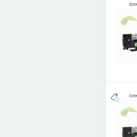
ČERN
ČERN