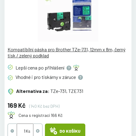
Kompatibilní páska pro Brother TZe-731, 12mm x 8m, černý
tisk / zelený podklad
Lepší cena po
přihlášení
Vhodné i pro tiskárny v
záruce
Alternativa za:
TZe-731, TZE731
169 Kč
(140 Kč bez DPH)
Cena s registrací 166 Kč
DO KOŠÍKU