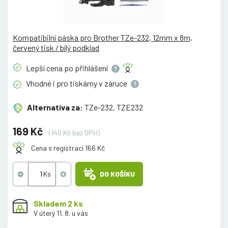
Kompatibilní páska pro Brother TZe-232, 12mm x 8m,
červený tisk / bílý podklad
Lepší cena po
přihlášení
Vhodné i pro tiskárny v
záruce
Alternativa za:
TZe-232, TZE232
169 Kč
(140 Kč bez DPH)
Cena s registrací 166 Kč
DO KOŠÍKU
Skladem 2 ks
V úterý 11. 8. u vás