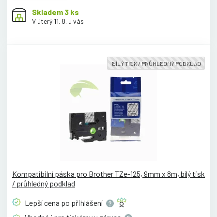
Skladem 3 ks
V úterý 11. 8. u vás
BÍLÝ TISK / PRŮHLEDNÝ PODKLAD
Kompatibilní páska pro Brother TZe-125, 9mm x 8m, bílý tisk
/ průhledný podklad
Lepší cena po
přihlášení