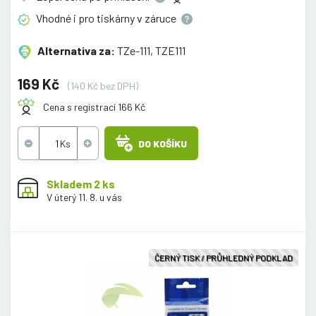
Vhodné i pro tiskárny v
záruce
Alternativa za:
TZe-111, TZE111
169 Kč
(140 Kč bez DPH)
Cena s registrací 166 Kč
DO KOŠÍKU
Skladem 2 ks
V úterý 11. 8. u vás
ČERNÝ TISK / PRŮHLEDNÝ PODKLAD