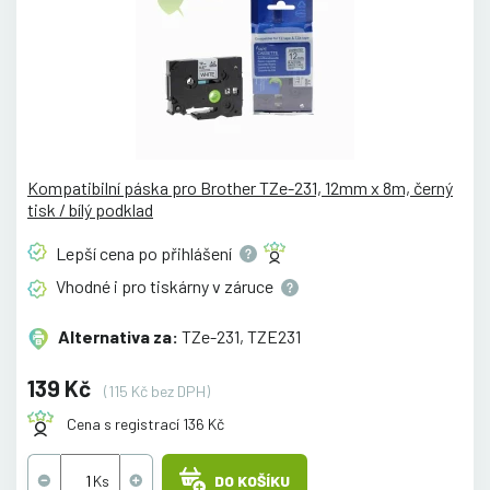
Kompatibilní páska pro Brother TZe-231, 12mm x 8m, černý
tisk / bílý podklad
Lepší cena po
přihlášení
Vhodné i pro tiskárny v
záruce
Alternativa za:
TZe-231, TZE231
139 Kč
(115 Kč bez DPH)
Cena s registrací 136 Kč
DO KOŠÍKU