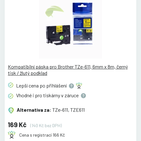
Kompatibilní páska pro Brother TZe-611, 6mm x 8m, černý
tisk / žlutý podklad
Lepší cena po
přihlášení
Vhodné i pro tiskárny v
záruce
Alternativa za:
TZe-611, TZE611
169 Kč
(140 Kč bez DPH)
Cena s registrací 166 Kč