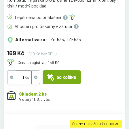
tisk / modrý podklad
Lepší cena po
přihlášení
Vhodné i pro tiskárny v
záruce
Alternativa za:
TZe-535, TZE535
169 Kč
(140 Kč bez DPH)
Cena s registrací 166 Kč
DO KOŠÍKU
Skladem 2 ks
V úterý 11. 8. u vás
ČERNÝ TISK / ŽLUTÝ PODKLAD