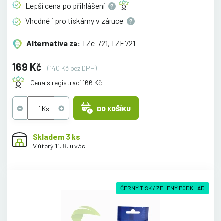
Lepší cena po
přihlášení
Vhodné i pro tiskárny v
záruce
Alternativa za:
TZe-721, TZE721
169 Kč
(140 Kč bez DPH)
Cena s registrací 166 Kč
DO KOŠÍKU
Skladem 3 ks
V úterý 11. 8. u vás
ČERNÝ TISK / ZELENÝ PODKLAD