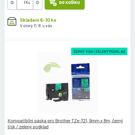
DO KOŠÍKU
Skladem 6-10 ks
V úterý 11. 8. u vás
ČERNÝ TISK / ZELENÝ PODKLAD
Kompatibilní páska pro Brother TZe-721, 9mm x 8m, černý
tisk / zelený podklad