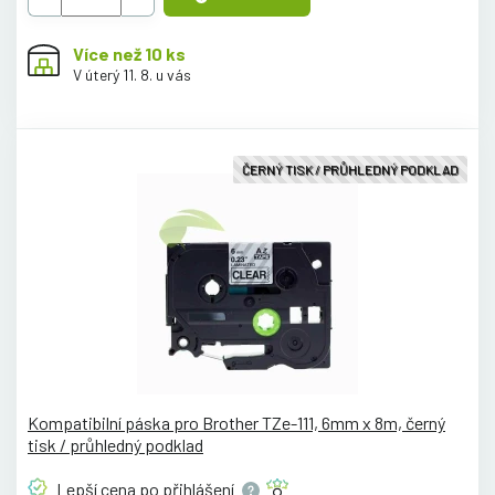
Více než 10 ks
V úterý 11. 8. u vás
ČERNÝ TISK / PRŮHLEDNÝ PODKLAD
Kompatibilní páska pro Brother TZe-111, 6mm x 8m, černý
tisk / průhledný podklad
Lepší cena po
přihlášení