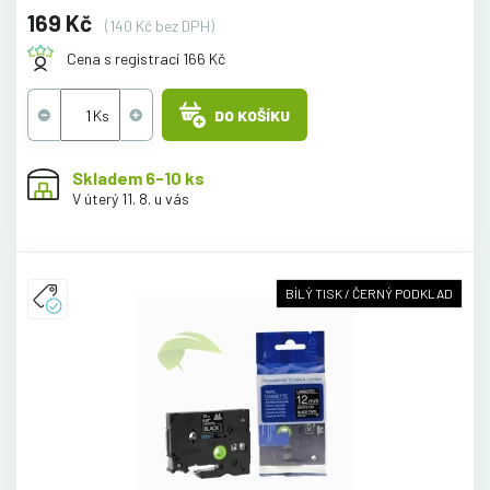
169 Kč
(140 Kč bez DPH)
Cena s registrací 166 Kč
DO KOŠÍKU
Skladem 6-10 ks
V úterý 11. 8. u vás
BÍLÝ TISK / ČERNÝ PODKLAD