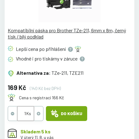
Kompatibilní páska pro Brother TZe-211, 6mm x 8m, černý
tisk / bílý podklad
Lepší cena po
přihlášení
Vhodné i pro tiskárny v
záruce
Alternativa za:
TZe-211, TZE211
169 Kč
(140 Kč bez DPH)
Cena s registrací 166 Kč
DO KOŠÍKU
Skladem 5 ks
V úterý 11. 8. u vás