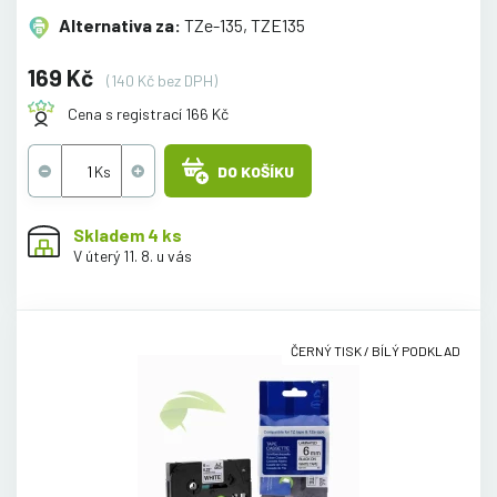
Alternativa za:
TZe-135, TZE135
169 Kč
(140 Kč bez DPH)
Cena s registrací 166 Kč
DO KOŠÍKU
Skladem 4 ks
V úterý 11. 8. u vás
ČERNÝ TISK / BÍLÝ PODKLAD