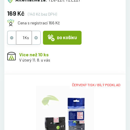
169 Kč
(140 Kč bez DPH)
Cena s registrací 166 Kč
DO KOŠÍKU
Více než 10 ks
V úterý 11. 8. u vás
ČERVENÝ TISK / BÍLÝ PODKLAD