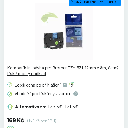
ČERNÝ TISK / MODRÝ PODKLAD
Kompatibilní páska pro Brother TZe-531, 12mm x 8m, černý
tisk / modrý podklad
Lepší cena po
přihlášení
Vhodné i pro tiskárny v
záruce
Alternativa za:
TZe-531, TZE531
169 Kč
(140 Kč bez DPH)