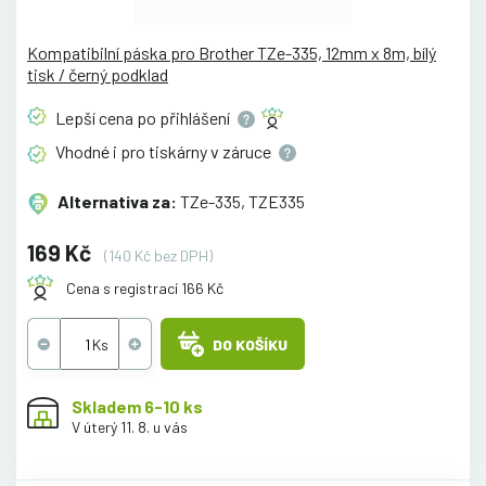
Kompatibilní páska pro Brother TZe-335, 12mm x 8m, bílý
tisk / černý podklad
Lepší cena po
přihlášení
Vhodné i pro tiskárny v
záruce
Alternativa za:
TZe-335, TZE335
169 Kč
(140 Kč bez DPH)
Cena s registrací 166 Kč
DO KOŠÍKU
Skladem 6-10 ks
V úterý 11. 8. u vás