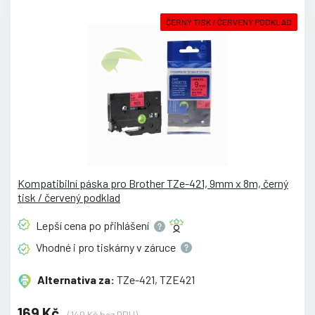
ČERNÝ TISK / ČERVENÝ PODKLAD
Kompatibilní páska pro Brother TZe-421, 9mm x 8m, černý
tisk / červený podklad
Lepší cena po
přihlášení
Vhodné i pro tiskárny v
záruce
Alternativa za:
TZe-421, TZE421
169 Kč
(140 Kč bez DPH)