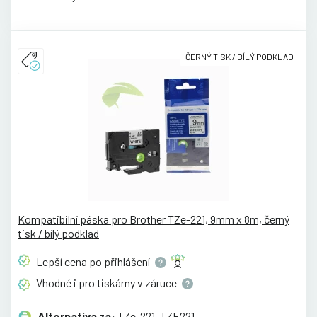
ČERNÝ TISK / BÍLÝ PODKLAD
Kompatibilní páska pro Brother TZe-221, 9mm x 8m, černý
tisk / bílý podklad
Lepší cena po
přihlášení
Vhodné i pro tiskárny v
záruce
Alternativa za:
TZe-221, TZE221