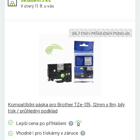
V úterý 11. 8. u vás
BÍLÝ TISK / PRŮHLEDNÝ PODKLAD
Kompatibilní páska pro Brother TZe-135, 12mm x 8m, bílý
tisk / průhledný podklad
Lepší cena po
přihlášení
Vhodné i pro tiskárny v
záruce