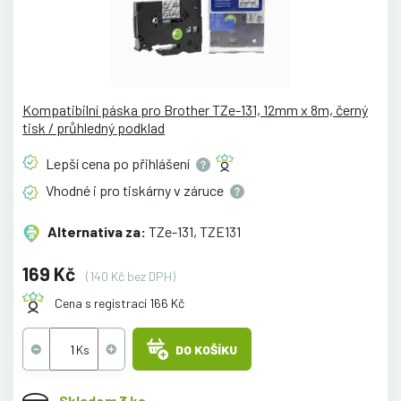
Kompatibilní páska pro Brother TZe-131, 12mm x 8m, černý
tisk / průhledný podklad
Lepší cena po
přihlášení
Vhodné i pro tiskárny v
záruce
Alternativa za:
TZe-131, TZE131
169 Kč
(140 Kč bez DPH)
Cena s registrací 166 Kč
DO KOŠÍKU
Skladem 3 ks