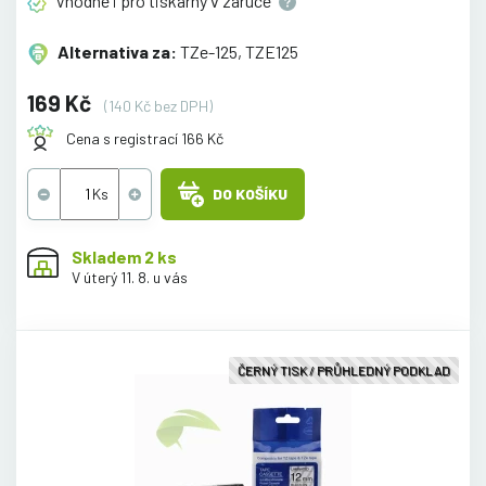
Vhodné i pro tiskárny v
záruce
Alternativa za:
TZe-125, TZE125
169 Kč
(140 Kč bez DPH)
Cena s registrací 166 Kč
DO KOŠÍKU
Skladem 2 ks
V úterý 11. 8. u vás
ČERNÝ TISK / PRŮHLEDNÝ PODKLAD