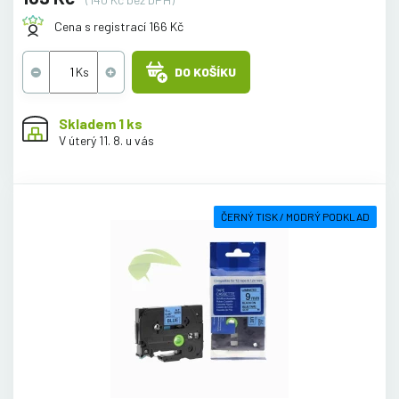
Cena s registrací 166 Kč
DO KOŠÍKU
Skladem 1 ks
V úterý 11. 8. u vás
ČERNÝ TISK / MODRÝ PODKLAD