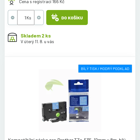
Cena s registrací 166 Kč
DO KOŠÍKU
Skladem 2 ks
V úterý 11. 8. u vás
BÍLÝ TISK / MODRÝ PODKLAD
Kompatibilní páska pro Brother TZe-535, 12mm x 8m, bílý