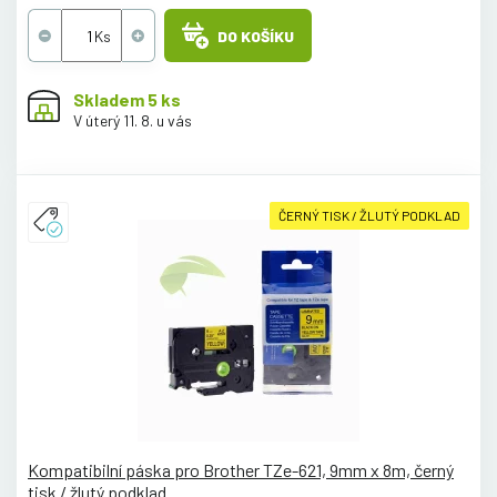
DO KOŠÍKU
Skladem 5 ks
V úterý 11. 8. u vás
ČERNÝ TISK / ŽLUTÝ PODKLAD
Kompatibilní páska pro Brother TZe-621, 9mm x 8m, černý
tisk / žlutý podklad