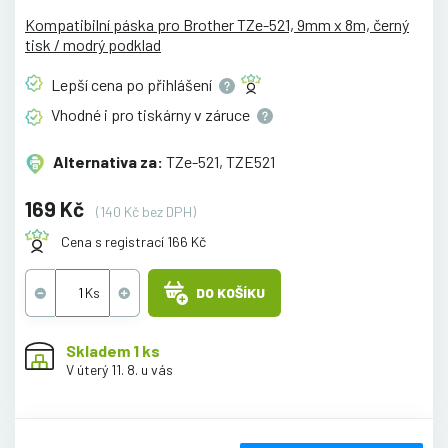
Kompatibilní páska pro Brother TZe-521, 9mm x 8m, černý
tisk / modrý podklad
Lepší cena po
přihlášení
Vhodné i pro tiskárny v
záruce
Alternativa za:
TZe-521, TZE521
169 Kč
(140 Kč bez DPH)
Cena s registrací 166 Kč
DO KOŠÍKU
Skladem 1 ks
V úterý 11. 8. u vás