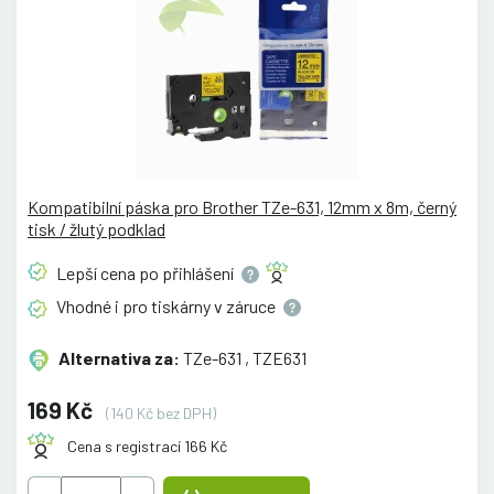
Kompatibilní páska pro Brother TZe-631, 12mm x 8m, černý
tisk / žlutý podklad
Lepší cena po
přihlášení
Vhodné i pro tiskárny v
záruce
Alternativa za:
TZe-631 , TZE631
169 Kč
(140 Kč bez DPH)
Cena s registrací 166 Kč