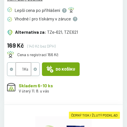
Lepší cena po
přihlášení
Vhodné i pro tiskárny v
záruce
Alternativa za:
TZe-621, TZE621
169 Kč
(140 Kč bez DPH)
Cena s registrací 166 Kč
DO KOŠÍKU
Skladem 6-10 ks
V úterý 11. 8. u vás
ČERNÝ TISK / ŽLUTÝ PODKLAD