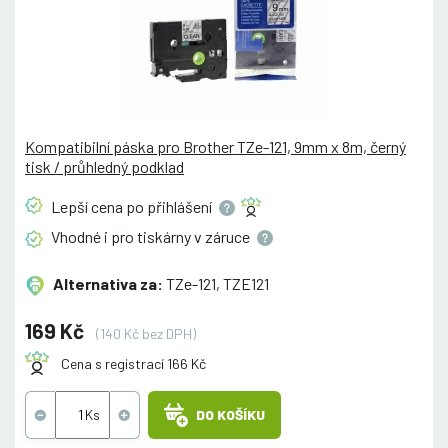
Kompatibilní páska pro Brother TZe-121, 9mm x 8m, černý
tisk / průhledný podklad
Lepší cena po
přihlášení
Vhodné i pro tiskárny v
záruce
Alternativa za:
TZe-121, TZE121
169 Kč
(140 Kč bez DPH)
Cena s registrací 166 Kč
DO KOŠÍKU