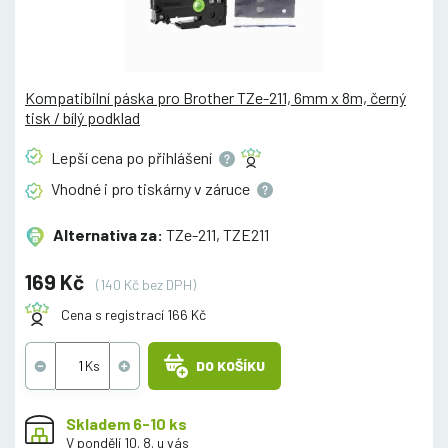
Kompatibilní páska pro Brother TZe-211, 6mm x 8m, černý
tisk / bílý podklad
Lepší cena po
přihlášení
Vhodné i pro tiskárny v
záruce
Alternativa za:
TZe-211, TZE211
169 Kč
(140 Kč bez DPH)
Cena s registrací 166 Kč
DO KOŠÍKU
Skladem 6-10 ks
V pondělí 10. 8. u vás