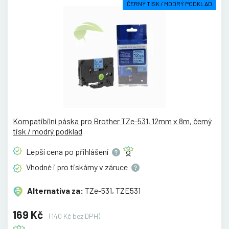
ČERNÝ TISK / MODRÝ PODKLAD
Kompatibilní páska pro Brother TZe-531, 12mm x 8m, černý
tisk / modrý podklad
Lepší cena po
přihlášení
Vhodné i pro tiskárny v
záruce
Alternativa za:
TZe-531, TZE531
169 Kč
(140 Kč bez DPH)