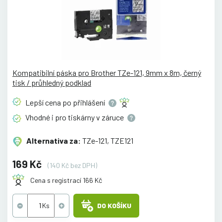
Kompatibilní páska pro Brother TZe-121, 9mm x 8m, černý
tisk / průhledný podklad
Lepší cena po
přihlášení
Vhodné i pro tiskárny v
záruce
Alternativa za:
TZe-121, TZE121
169 Kč
(140 Kč bez DPH)
Cena s registrací 166 Kč
DO KOŠÍKU