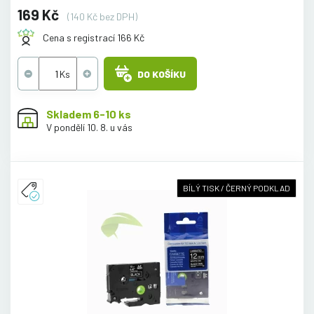
169 Kč
(140 Kč bez DPH)
Cena s registrací 166 Kč
DO KOŠÍKU
Skladem 6-10 ks
V pondělí 10. 8. u vás
BÍLÝ TISK / ČERNÝ PODKLAD