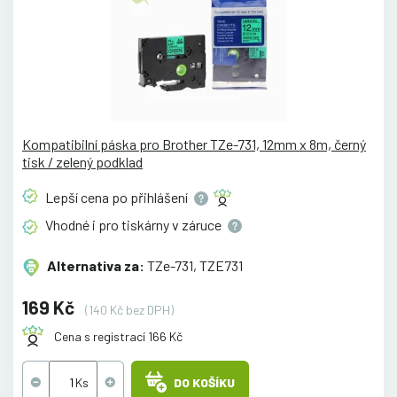
Kompatibilní páska pro Brother TZe-731, 12mm x 8m, černý
tisk / zelený podklad
Lepší cena po
přihlášení
Vhodné i pro tiskárny v
záruce
Alternativa za:
TZe-731, TZE731
169 Kč
(140 Kč bez DPH)
Cena s registrací 166 Kč
DO KOŠÍKU