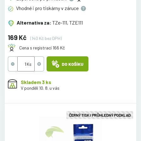
Vhodné i pro tiskárny v
záruce
Alternativa za:
TZe-111, TZE111
169 Kč
(140 Kč bez DPH)
Cena s registrací 166 Kč
DO KOŠÍKU
Skladem 3 ks
V pondělí 10. 8. u vás
ČERNÝ TISK / PRŮHLEDNÝ PODKLAD