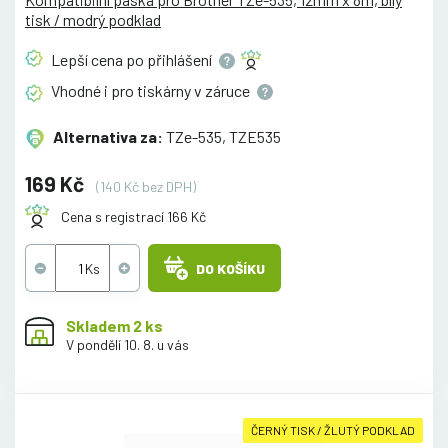
tisk / modrý podklad
Lepší cena po
přihlášení
Vhodné i pro tiskárny v
záruce
Alternativa za:
TZe-535, TZE535
169 Kč
(140 Kč bez DPH)
Cena s registrací 166 Kč
DO KOŠÍKU
Skladem 2 ks
V pondělí 10. 8. u vás
ČERNÝ TISK / ŽLUTÝ PODKLAD