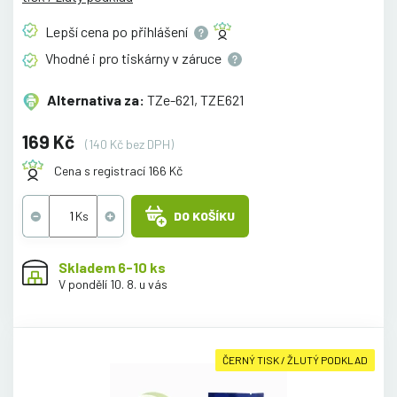
Lepší cena po
přihlášení
Vhodné i pro tiskárny v
záruce
Alternativa za:
TZe-621, TZE621
169 Kč
(140 Kč bez DPH)
Cena s registrací 166 Kč
DO KOŠÍKU
Skladem 6-10 ks
V pondělí 10. 8. u vás
ČERNÝ TISK / ŽLUTÝ PODKLAD