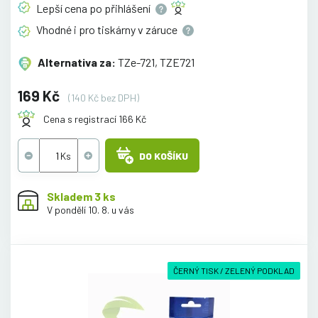
Lepší cena po
přihlášení
Vhodné i pro tiskárny v
záruce
Alternativa za:
TZe-721, TZE721
169 Kč
(140 Kč bez DPH)
Cena s registrací 166 Kč
DO KOŠÍKU
Skladem 3 ks
V pondělí 10. 8. u vás
ČERNÝ TISK / ZELENÝ PODKLAD