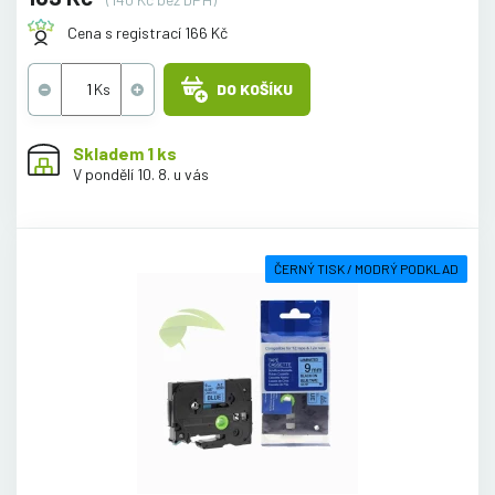
Cena s registrací 166 Kč
DO KOŠÍKU
Skladem 1 ks
V pondělí 10. 8. u vás
ČERNÝ TISK / MODRÝ PODKLAD