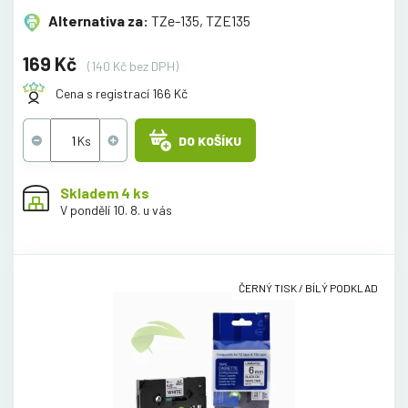
Alternativa za:
TZe-135, TZE135
169 Kč
(140 Kč bez DPH)
Cena s registrací 166 Kč
DO KOŠÍKU
Skladem 4 ks
V pondělí 10. 8. u vás
ČERNÝ TISK / BÍLÝ PODKLAD