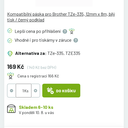
Kompatibilní páska pro Brother TZe-335, 12mm x 8m, bílý
tisk / černý podklad
Lepší cena po
přihlášení
Vhodné i pro tiskárny v
záruce
Alternativa za:
TZe-335, TZE335
169 Kč
(140 Kč bez DPH)
Cena s registrací 166 Kč
DO KOŠÍKU
Skladem 6-10 ks
V pondělí 10. 8. u vás