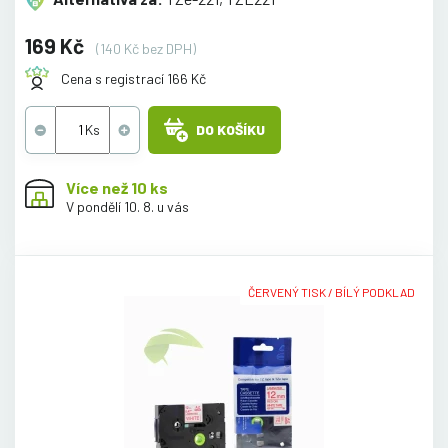
169 Kč
(140 Kč bez DPH)
Cena s registrací 166 Kč
DO KOŠÍKU
Více než 10 ks
V pondělí 10. 8. u vás
ČERVENÝ TISK / BÍLÝ PODKLAD