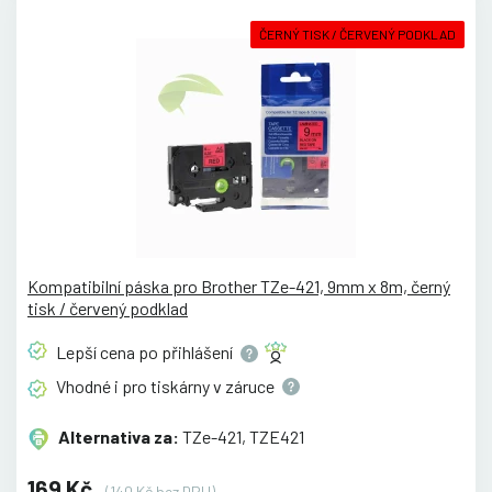
ČERNÝ TISK / ČERVENÝ PODKLAD
Kompatibilní páska pro Brother TZe-421, 9mm x 8m, černý
tisk / červený podklad
Lepší cena po
přihlášení
Vhodné i pro tiskárny v
záruce
Alternativa za:
TZe-421, TZE421
169 Kč
(140 Kč bez DPH)