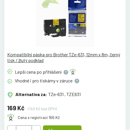
Kompatibilní páska pro Brother TZe-631, 12mm x 8m, černý
tisk / žlutý podklad
Lepší cena po
přihlášení
Vhodné i pro tiskárny v
záruce
Alternativa za:
TZe-631 , TZE631
169 Kč
(140 Kč bez DPH)
Cena s registrací 166 Kč