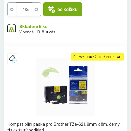
DO KOŠÍKU
Skladem 5 ks
V pondělí 10. 8. u vás
ČERNÝ TISK / ŽLUTÝ PODKLAD
Kompatibilní páska pro Brother TZe-621, 9mm x 8m, černý
tisk / žlutý podklad