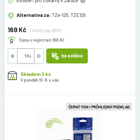
Vhodné i pro tiskárny v
záruce
Alternativa za:
TZe-125, TZE125
169 Kč
(140 Kč bez DPH)
Cena s registrací 166 Kč
DO KOŠÍKU
Skladem 2 ks
V pondělí 10. 8. u vás
ČERNÝ TISK / PRŮHLEDNÝ PODKLAD