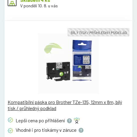
V pondělí 10. 8. u vás
BÍLÝ TISK / PRŮHLEDNÝ PODKLAD
Kompatibilní páska pro Brother TZe-135, 12mm x 8m, bílý
tisk / průhledný podklad
Lepší cena po
přihlášení
Vhodné i pro tiskárny v
záruce