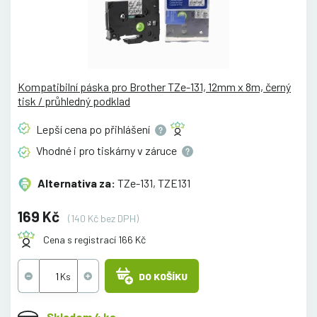
Kompatibilní páska pro Brother TZe-131, 12mm x 8m, černý
tisk / průhledný podklad
Lepší cena po
přihlášení
Vhodné i pro tiskárny v
záruce
Alternativa za:
TZe-131, TZE131
169 Kč
(140 Kč bez DPH)
Cena s registrací 166 Kč
DO KOŠÍKU
Skladem 4 ks