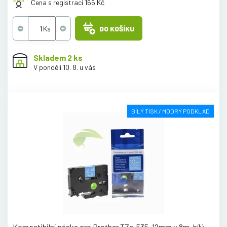
Cena s registrací 166 Kč
DO KOŠÍKU
Skladem 2 ks
V pondělí 10. 8. u vás
BÍLÝ TISK / MODRÝ PODKLAD
Kompatibilní páska pro Brother TZe-535, 12mm x 8m, bílý