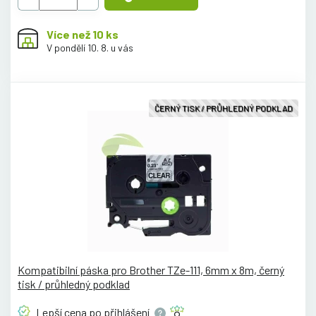
Více než 10 ks
V pondělí 10. 8. u vás
ČERNÝ TISK / PRŮHLEDNÝ PODKLAD
Kompatibilní páska pro Brother TZe-111, 6mm x 8m, černý
tisk / průhledný podklad
Lepší cena po
přihlášení