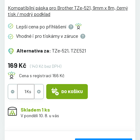
Kompatibilní páska pro Brother TZe-521, 9mm x 8m, černý
tisk / modrý podklad
Lepší cena po
přihlášení
Vhodné i pro tiskárny v
záruce
Alternativa za:
TZe-521, TZE521
169 Kč
(140 Kč bez DPH)
Cena s registrací 166 Kč
DO KOŠÍKU
Skladem 1 ks
V pondělí 10. 8. u vás