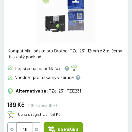
Kompatibilní páska pro Brother TZe-231, 12mm x 8m, černý
tisk / bílý podklad
Lepší cena po
přihlášení
Vhodné i pro tiskárny v
záruce
Alternativa za:
TZe-231, TZE231
139 Kč
(115 Kč bez DPH)
Cena s registrací 136 Kč
DO KOŠÍKU