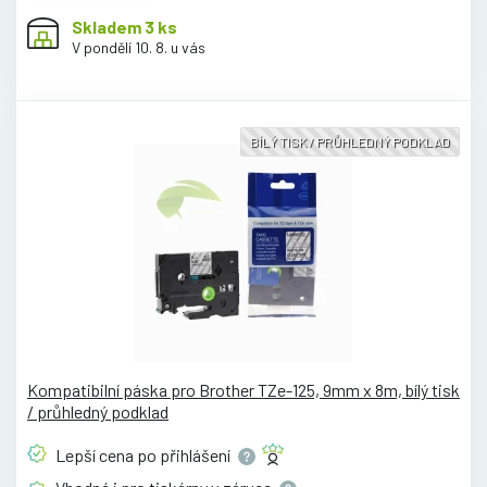
Skladem 3 ks
V pondělí 10. 8. u vás
BÍLÝ TISK / PRŮHLEDNÝ PODKLAD
Kompatibilní páska pro Brother TZe-125, 9mm x 8m, bílý tisk
/ průhledný podklad
Lepší cena po
přihlášení