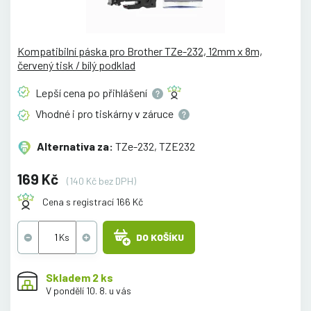
Kompatibilní páska pro Brother TZe-232, 12mm x 8m,
červený tisk / bílý podklad
Lepší cena po
přihlášení
Vhodné i pro tiskárny v
záruce
Alternativa za:
TZe-232, TZE232
169 Kč
(140 Kč bez DPH)
Cena s registrací 166 Kč
DO KOŠÍKU
Skladem 2 ks
V pondělí 10. 8. u vás