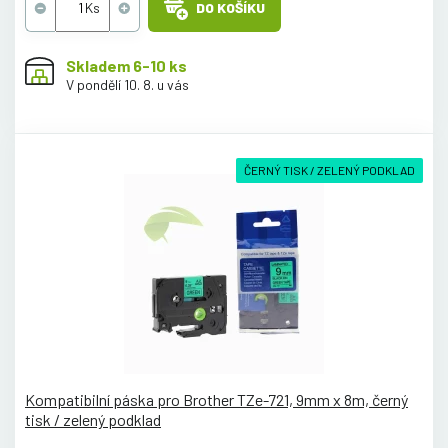
DO KOŠÍKU
Skladem 6-10 ks
V pondělí 10. 8. u vás
ČERNÝ TISK / ZELENÝ PODKLAD
Kompatibilní páska pro Brother TZe-721, 9mm x 8m, černý
tisk / zelený podklad