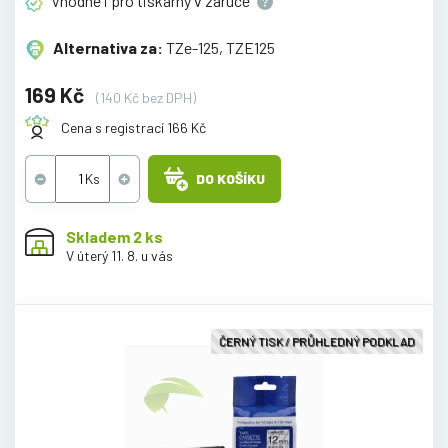
Vhodné i pro tiskárny v
záruce
Alternativa za:
TZe-125, TZE125
169 Kč
(140 Kč bez DPH)
Cena s registrací 166 Kč
DO KOŠÍKU
Skladem 2 ks
V úterý 11. 8. u vás
ČERNÝ TISK / PRŮHLEDNÝ PODKLAD