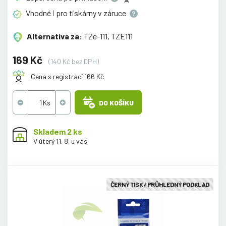
Vhodné i pro tiskárny v
záruce
Alternativa za:
TZe-111, TZE111
169 Kč
(140 Kč bez DPH)
Cena s registrací 166 Kč
DO KOŠÍKU
Skladem 2 ks
V úterý 11. 8. u vás
ČERNÝ TISK / PRŮHLEDNÝ PODKLAD