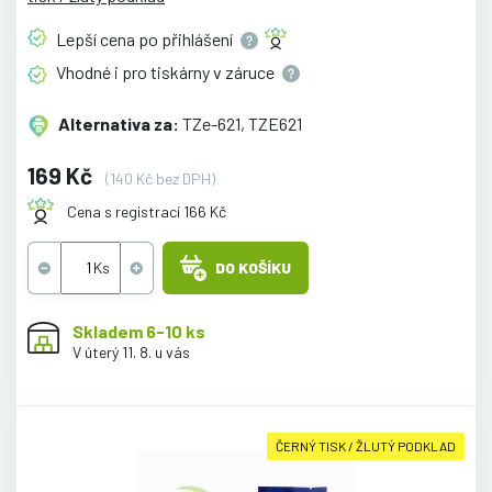
Lepší cena po
přihlášení
Vhodné i pro tiskárny v
záruce
Alternativa za:
TZe-621, TZE621
169 Kč
(140 Kč bez DPH)
Cena s registrací 166 Kč
DO KOŠÍKU
Skladem 6-10 ks
V úterý 11. 8. u vás
ČERNÝ TISK / ŽLUTÝ PODKLAD