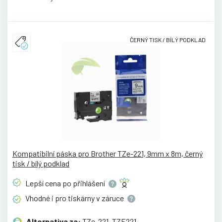
ČERNÝ TISK / BÍLÝ PODKLAD
Kompatibilní páska pro Brother TZe-221, 9mm x 8m, černý
tisk / bílý podklad
Lepší cena po
přihlášení
Vhodné i pro tiskárny v
záruce
Alternativa za:
TZe-221, TZE221