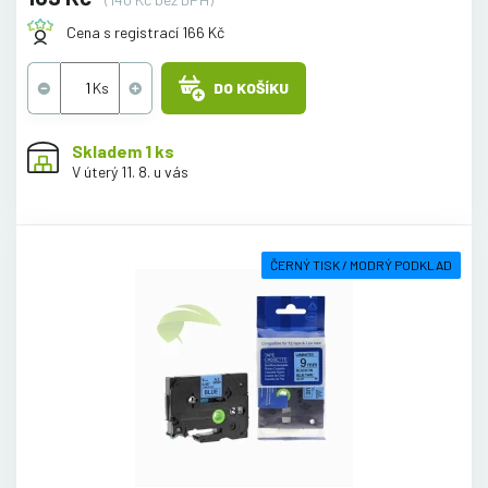
Cena s registrací 166 Kč
DO KOŠÍKU
Skladem 1 ks
V úterý 11. 8. u vás
ČERNÝ TISK / MODRÝ PODKLAD