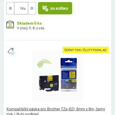
DO KOŠÍKU
Skladem 5 ks
V úterý 11. 8. u vás
ČERNÝ TISK / ŽLUTÝ PODKLAD
Kompatibilní páska pro Brother TZe-621, 9mm x 8m, černý
tisk / žlutý podklad