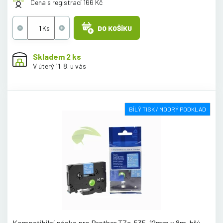
Cena s registrací 166 Kč
DO KOŠÍKU
Skladem 2 ks
V úterý 11. 8. u vás
BÍLÝ TISK / MODRÝ PODKLAD
Kompatibilní páska pro Brother TZe-535, 12mm x 8m, bílý