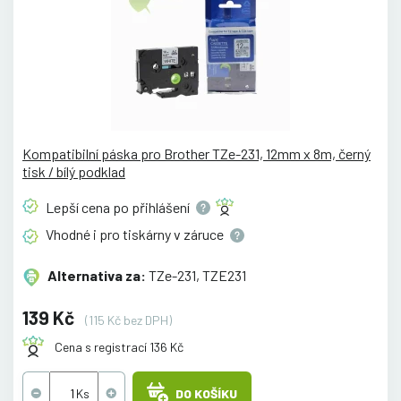
Kompatibilní páska pro Brother TZe-231, 12mm x 8m, černý
tisk / bílý podklad
Lepší cena po
přihlášení
Vhodné i pro tiskárny v
záruce
Alternativa za:
TZe-231, TZE231
139 Kč
(115 Kč bez DPH)
Cena s registrací 136 Kč
DO KOŠÍKU