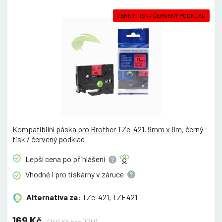
ČERNÝ TISK / ČERVENÝ PODKLAD
Kompatibilní páska pro Brother TZe-421, 9mm x 8m, černý
tisk / červený podklad
Lepší cena po
přihlášení
Vhodné i pro tiskárny v
záruce
Alternativa za:
TZe-421, TZE421
169 Kč
(140 Kč bez DPH)