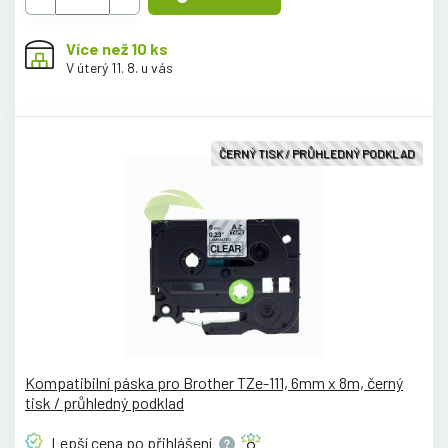
Více než 10 ks
V úterý 11. 8. u vás
ČERNÝ TISK / PRŮHLEDNÝ PODKLAD
Kompatibilní páska pro Brother TZe-111, 6mm x 8m, černý
tisk / průhledný podklad
Lepší cena po
přihlášení