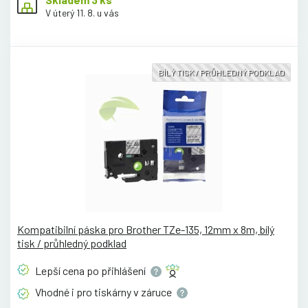
V úterý 11. 8. u vás
BÍLÝ TISK / PRŮHLEDNÝ PODKLAD
Kompatibilní páska pro Brother TZe-135, 12mm x 8m, bílý
tisk / průhledný podklad
Lepší cena po
přihlášení
Vhodné i pro tiskárny v
záruce