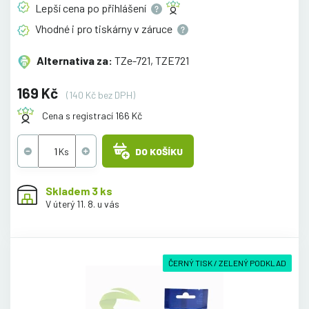
Lepší cena po
přihlášení
Vhodné i pro tiskárny v
záruce
Alternativa za:
TZe-721, TZE721
169 Kč
(140 Kč bez DPH)
Cena s registrací 166 Kč
DO KOŠÍKU
Skladem 3 ks
V úterý 11. 8. u vás
ČERNÝ TISK / ZELENÝ PODKLAD