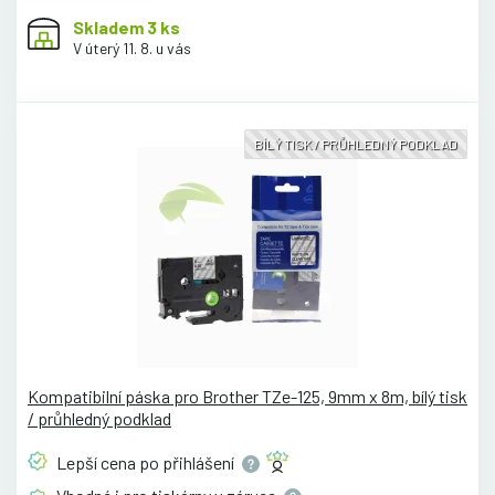
Skladem 3 ks
V úterý 11. 8. u vás
BÍLÝ TISK / PRŮHLEDNÝ PODKLAD
Kompatibilní páska pro Brother TZe-125, 9mm x 8m, bílý tisk
/ průhledný podklad
Lepší cena po
přihlášení