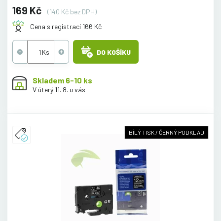
169 Kč
(140 Kč bez DPH)
Cena s registrací 166 Kč
DO KOŠÍKU
Skladem 6-10 ks
V úterý 11. 8. u vás
BÍLÝ TISK / ČERNÝ PODKLAD