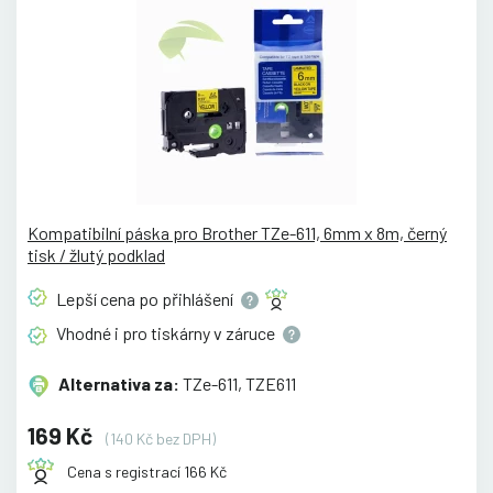
Kompatibilní páska pro Brother TZe-611, 6mm x 8m, černý
tisk / žlutý podklad
Lepší cena po
přihlášení
Vhodné i pro tiskárny v
záruce
Alternativa za:
TZe-611, TZE611
169 Kč
(140 Kč bez DPH)
Cena s registrací 166 Kč