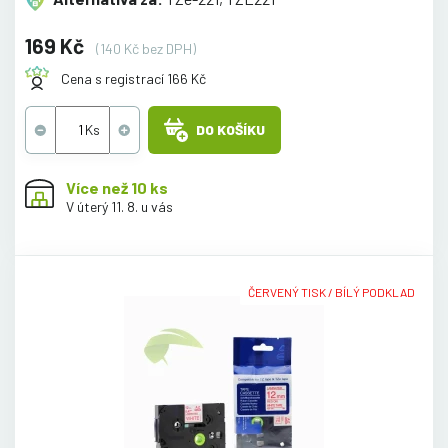
169 Kč
(140 Kč bez DPH)
Cena s registrací 166 Kč
DO KOŠÍKU
Více než 10 ks
V úterý 11. 8. u vás
ČERVENÝ TISK / BÍLÝ PODKLAD