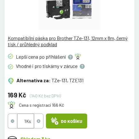
Kompatibilní páska pro Brother TZe-131, 12mm x 8m, černý
tisk / průhledný podklad
Lepší cena po
přihlášení
Vhodné i pro tiskárny v
záruce
Alternativa za:
TZe-131, TZE131
169 Kč
(140 Kč bez DPH)
Cena s registrací 166 Kč
DO KOŠÍKU
Skladem 3 ks