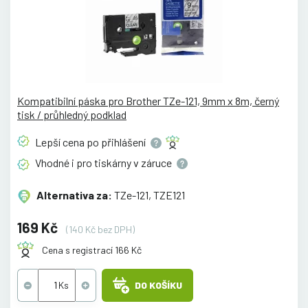
Kompatibilní páska pro Brother TZe-121, 9mm x 8m, černý
tisk / průhledný podklad
Lepší cena po
přihlášení
Vhodné i pro tiskárny v
záruce
Alternativa za:
TZe-121, TZE121
169 Kč
(140 Kč bez DPH)
Cena s registrací 166 Kč
DO KOŠÍKU