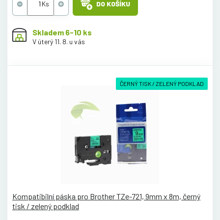
DO KOŠÍKU
Skladem 6-10 ks
V úterý 11. 8. u vás
ČERNÝ TISK / ZELENÝ PODKLAD
Kompatibilní páska pro Brother TZe-721, 9mm x 8m, černý
tisk / zelený podklad