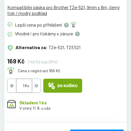
Kompatibilní páska pro Brother TZe-521, 9mm x 8m, černý
tisk / modrý podklad
Lepší cena po
přihlášení
Vhodné i pro tiskárny v
záruce
Alternativa za:
TZe-521, TZE521
169 Kč
(140 Kč bez DPH)
Cena s registrací 166 Kč
DO KOŠÍKU
Skladem 1 ks
V úterý 11. 8. u vás