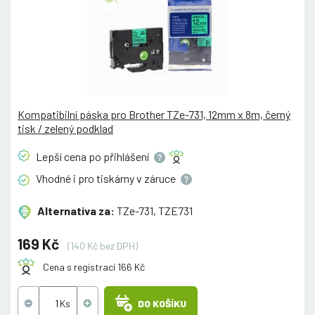
Kompatibilní páska pro Brother TZe-731, 12mm x 8m, černý
tisk / zelený podklad
Lepší cena po
přihlášení
Vhodné i pro tiskárny v
záruce
Alternativa za:
TZe-731, TZE731
169 Kč
(140 Kč bez DPH)
Cena s registrací 166 Kč
DO KOŠÍKU