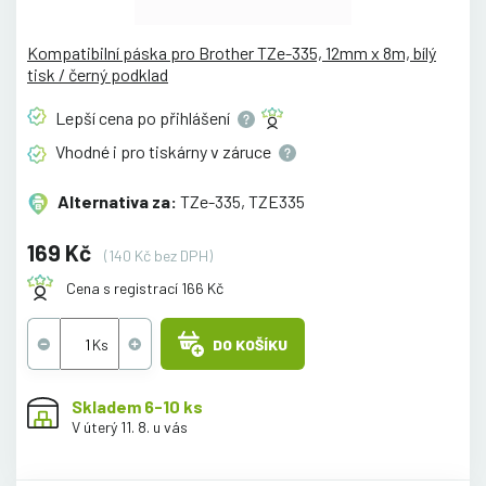
Kompatibilní páska pro Brother TZe-335, 12mm x 8m, bílý
tisk / černý podklad
Lepší cena po
přihlášení
Vhodné i pro tiskárny v
záruce
Alternativa za:
TZe-335, TZE335
169 Kč
(140 Kč bez DPH)
Cena s registrací 166 Kč
DO KOŠÍKU
Skladem 6-10 ks
V úterý 11. 8. u vás