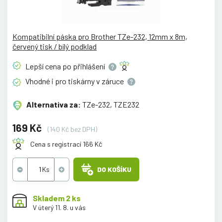
Kompatibilní páska pro Brother TZe-232, 12mm x 8m,
červený tisk / bílý podklad
Lepší cena po
přihlášení
Vhodné i pro tiskárny v
záruce
Alternativa za:
TZe-232, TZE232
169 Kč
(140 Kč bez DPH)
Cena s registrací 166 Kč
DO KOŠÍKU
Skladem 2 ks
V úterý 11. 8. u vás