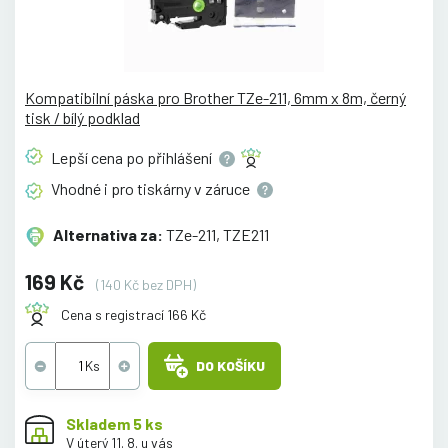
Kompatibilní páska pro Brother TZe-211, 6mm x 8m, černý
tisk / bílý podklad
Lepší cena po
přihlášení
Vhodné i pro tiskárny v
záruce
Alternativa za:
TZe-211, TZE211
169 Kč
(140 Kč bez DPH)
Cena s registrací 166 Kč
DO KOŠÍKU
Skladem 5 ks
V úterý 11. 8. u vás