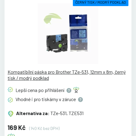
ČERNÝ TISK / MODRÝ PODKLAD
Kompatibilní páska pro Brother TZe-531, 12mm x 8m, černý
tisk / modrý podklad
Lepší cena po
přihlášení
Vhodné i pro tiskárny v
záruce
Alternativa za:
TZe-531, TZE531
169 Kč
(140 Kč bez DPH)