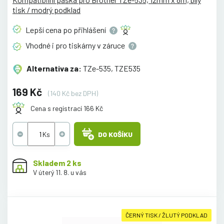
tisk / modrý podklad
Lepší cena po
přihlášení
Vhodné i pro tiskárny v
záruce
Alternativa za:
TZe-535, TZE535
169 Kč
(140 Kč bez DPH)
Cena s registrací 166 Kč
DO KOŠÍKU
Skladem 2 ks
V úterý 11. 8. u vás
ČERNÝ TISK / ŽLUTÝ PODKLAD