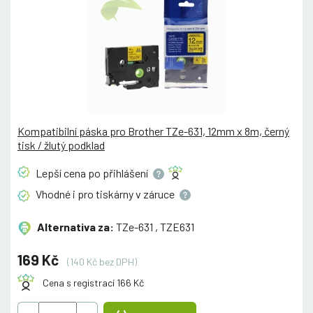
Kompatibilní páska pro Brother TZe-631, 12mm x 8m, černý
tisk / žlutý podklad
Lepší cena po
přihlášení
Vhodné i pro tiskárny v
záruce
Alternativa za:
TZe-631 , TZE631
169 Kč
(140 Kč bez DPH)
Cena s registrací 166 Kč