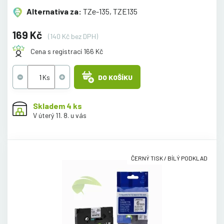
Alternativa za:
TZe-135, TZE135
169 Kč
(140 Kč bez DPH)
Cena s registrací 166 Kč
DO KOŠÍKU
Skladem 4 ks
V úterý 11. 8. u vás
ČERNÝ TISK / BÍLÝ PODKLAD