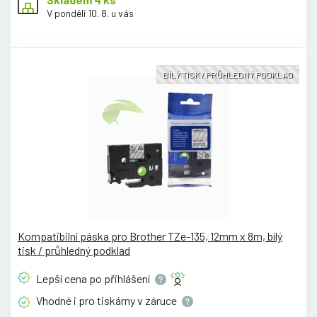
V pondělí 10. 8. u vás
BÍLÝ TISK / PRŮHLEDNÝ PODKLAD
Kompatibilní páska pro Brother TZe-135, 12mm x 8m, bílý
tisk / průhledný podklad
Lepší cena po
přihlášení
Vhodné i pro tiskárny v
záruce