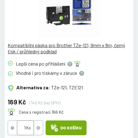
Kompatibilní páska pro Brother TZe-121, 9mm x 8m, černý
tisk / průhledný podklad
Lepší cena po
přihlášení
Vhodné i pro tiskárny v
záruce
Alternativa za:
TZe-121, TZE121
169 Kč
(140 Kč bez DPH)
Cena s registrací 166 Kč
DO KOŠÍKU