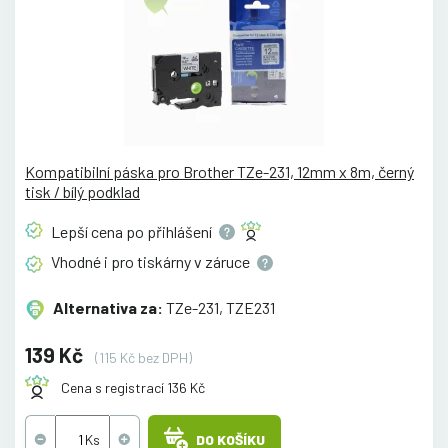
Kompatibilní páska pro Brother TZe-231, 12mm x 8m, černý
tisk / bílý podklad
Lepší cena po
přihlášení
Vhodné i pro tiskárny v
záruce
Alternativa za:
TZe-231, TZE231
139 Kč
(115 Kč bez DPH)
Cena s registrací 136 Kč
DO KOŠÍKU