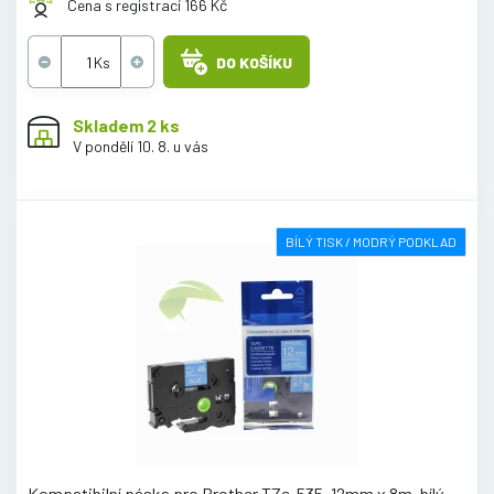
Cena s registrací 166 Kč
DO KOŠÍKU
Skladem 2 ks
V pondělí 10. 8. u vás
BÍLÝ TISK / MODRÝ PODKLAD
Kompatibilní páska pro Brother TZe-535, 12mm x 8m, bílý