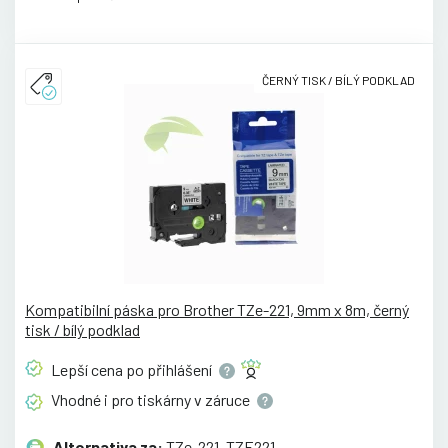
ČERNÝ TISK / BÍLÝ PODKLAD
Kompatibilní páska pro Brother TZe-221, 9mm x 8m, černý
tisk / bílý podklad
Lepší cena po
přihlášení
Vhodné i pro tiskárny v
záruce
Alternativa za:
TZe-221, TZE221