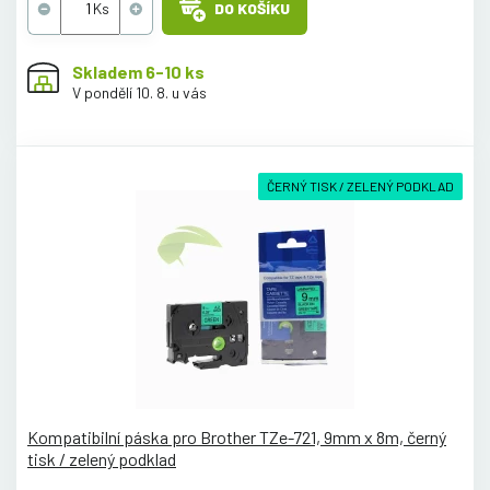
DO KOŠÍKU
Skladem 6-10 ks
V pondělí 10. 8. u vás
ČERNÝ TISK / ZELENÝ PODKLAD
Kompatibilní páska pro Brother TZe-721, 9mm x 8m, černý
tisk / zelený podklad