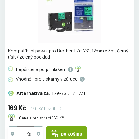
Kompatibilní páska pro Brother TZe-731, 12mm x 8m, černý
tisk / zelený podklad
Lepší cena po
přihlášení
Vhodné i pro tiskárny v
záruce
Alternativa za:
TZe-731, TZE731
169 Kč
(140 Kč bez DPH)
Cena s registrací 166 Kč
DO KOŠÍKU