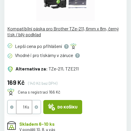
Kompatibilní páska pro Brother TZe-211, 6mm x 8m, černý
tisk / bílý podklad
Lepší cena po
přihlášení
Vhodné i pro tiskárny v
záruce
Alternativa za:
TZe-211, TZE211
169 Kč
(140 Kč bez DPH)
Cena s registrací 166 Kč
DO KOŠÍKU
Skladem 6-10 ks
V pondělí 10. 8. u vás