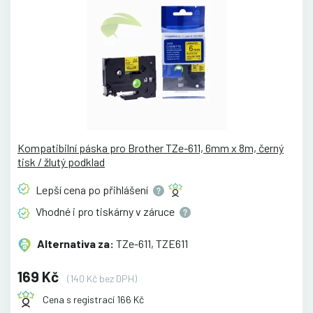
Kompatibilní páska pro Brother TZe-611, 6mm x 8m, černý
tisk / žlutý podklad
Lepší cena po
přihlášení
Vhodné i pro tiskárny v
záruce
Alternativa za:
TZe-611, TZE611
169 Kč
(140 Kč bez DPH)
Cena s registrací 166 Kč