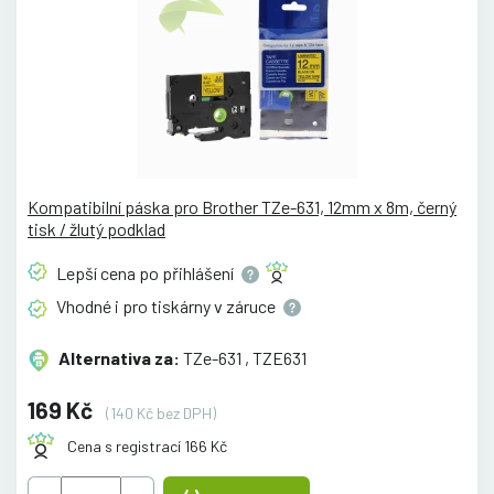
Kompatibilní páska pro Brother TZe-631, 12mm x 8m, černý
tisk / žlutý podklad
Lepší cena po
přihlášení
Vhodné i pro tiskárny v
záruce
Alternativa za:
TZe-631 , TZE631
169 Kč
(140 Kč bez DPH)
Cena s registrací 166 Kč