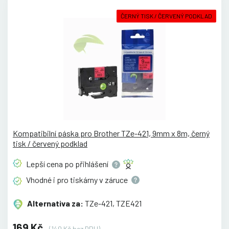
ČERNÝ TISK / ČERVENÝ PODKLAD
Kompatibilní páska pro Brother TZe-421, 9mm x 8m, černý
tisk / červený podklad
Lepší cena po
přihlášení
Vhodné i pro tiskárny v
záruce
Alternativa za:
TZe-421, TZE421
169 Kč
(140 Kč bez DPH)