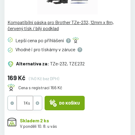
Kompatibilní páska pro Brother TZe-232, 12mm x 8m,
červený tisk / bílý podklad
Lepší cena po
přihlášení
Vhodné i pro tiskárny v
záruce
Alternativa za:
TZe-232, TZE232
169 Kč
(140 Kč bez DPH)
Cena s registrací 166 Kč
DO KOŠÍKU
Skladem 2 ks
V pondělí 10. 8. u vás