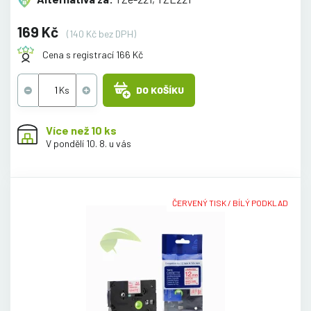
169 Kč
(140 Kč bez DPH)
Cena s registrací 166 Kč
DO KOŠÍKU
Více než 10 ks
V pondělí 10. 8. u vás
ČERVENÝ TISK / BÍLÝ PODKLAD