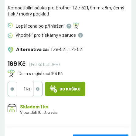
Kompatibilní páska pro Brother TZe-521, 9mm x 8m, černý
tisk / modrý podklad
Lepší cena po
přihlášení
Vhodné i pro tiskárny v
záruce
Alternativa za:
TZe-521, TZE521
169 Kč
(140 Kč bez DPH)
Cena s registrací 166 Kč
DO KOŠÍKU
Skladem 1 ks
V pondělí 10. 8. u vás