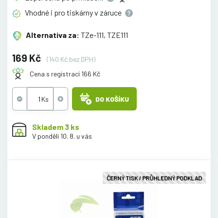
Vhodné i pro tiskárny v
záruce
Alternativa za:
TZe-111, TZE111
169 Kč
(140 Kč bez DPH)
Cena s registrací 166 Kč
DO KOŠÍKU
Skladem 3 ks
V pondělí 10. 8. u vás
ČERNÝ TISK / PRŮHLEDNÝ PODKLAD