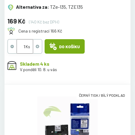
Alternativa za:
TZe-135, TZE135
169 Kč
(140 Kč bez DPH)
Cena s registrací 166 Kč
DO KOŠÍKU
Skladem 4 ks
V pondělí 10. 8. u vás
ČERNÝ TISK / BÍLÝ PODKLAD