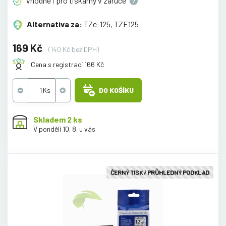
Vhodné i pro tiskárny v
záruce
Alternativa za:
TZe-125, TZE125
169 Kč
(140 Kč bez DPH)
Cena s registrací 166 Kč
DO KOŠÍKU
Skladem 2 ks
V pondělí 10. 8. u vás
ČERNÝ TISK / PRŮHLEDNÝ PODKLAD