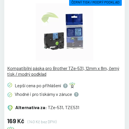
ČERNÝ TISK / MODRÝ PODKLAD
Kompatibilní páska pro Brother TZe-531, 12mm x 8m, černý
tisk / modrý podklad
Lepší cena po
přihlášení
Vhodné i pro tiskárny v
záruce
Alternativa za:
TZe-531, TZE531
169 Kč
(140 Kč bez DPH)