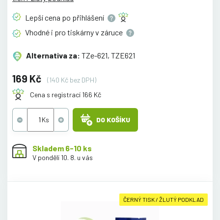
Lepší cena po
přihlášení
Vhodné i pro tiskárny v
záruce
Alternativa za:
TZe-621, TZE621
169 Kč
(140 Kč bez DPH)
Cena s registrací 166 Kč
DO KOŠÍKU
Skladem 6-10 ks
V pondělí 10. 8. u vás
ČERNÝ TISK / ŽLUTÝ PODKLAD