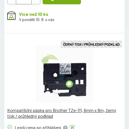
Více než 10 ks
V pondělí 10. 8. u vás
ČERNÝ TISK / PRŮHLEDNÝ PODKLAD
Kompatibilní páska pro Brother TZe-111, 6mm x 8m, černý
tisk / průhledný podklad
Lepší cena po
přihlášení