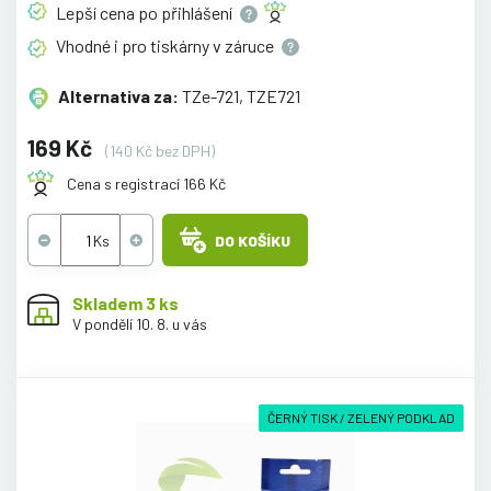
Lepší cena po
přihlášení
Vhodné i pro tiskárny v
záruce
Alternativa za:
TZe-721, TZE721
169 Kč
(140 Kč bez DPH)
Cena s registrací 166 Kč
DO KOŠÍKU
Skladem 3 ks
V pondělí 10. 8. u vás
ČERNÝ TISK / ZELENÝ PODKLAD