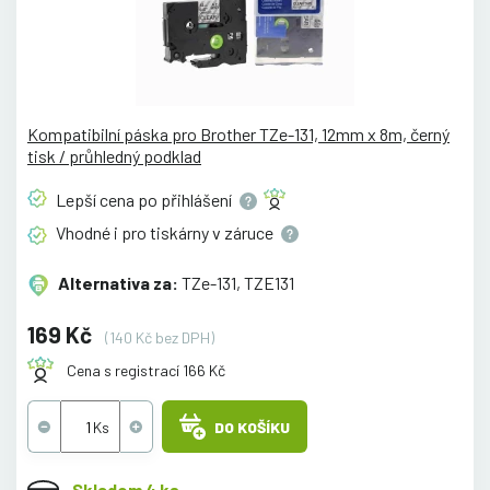
Kompatibilní páska pro Brother TZe-131, 12mm x 8m, černý
tisk / průhledný podklad
Lepší cena po
přihlášení
Vhodné i pro tiskárny v
záruce
Alternativa za:
TZe-131, TZE131
169 Kč
(140 Kč bez DPH)
Cena s registrací 166 Kč
DO KOŠÍKU
Skladem 4 ks