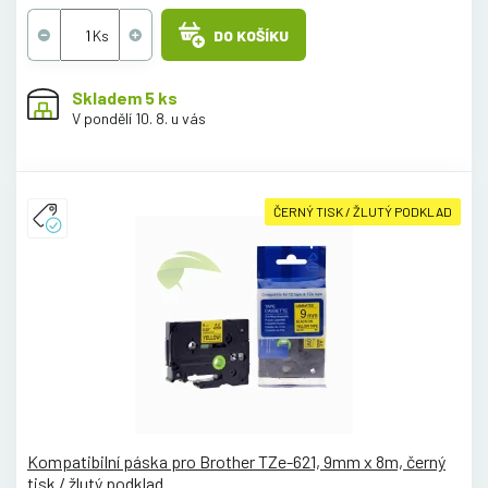
DO KOŠÍKU
Skladem 5 ks
V pondělí 10. 8. u vás
ČERNÝ TISK / ŽLUTÝ PODKLAD
Kompatibilní páska pro Brother TZe-621, 9mm x 8m, černý
tisk / žlutý podklad