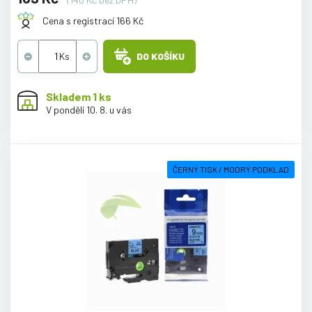
Cena s registrací 166 Kč
DO KOŠÍKU
Skladem 1 ks
V pondělí 10. 8. u vás
ČERNÝ TISK / MODRÝ PODKLAD