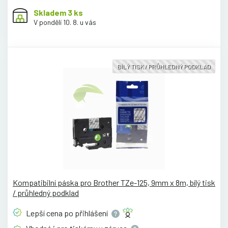
Skladem 3 ks
V pondělí 10. 8. u vás
BÍLÝ TISK / PRŮHLEDNÝ PODKLAD
Kompatibilní páska pro Brother TZe-125, 9mm x 8m, bílý tisk
/ průhledný podklad
Lepší cena po
přihlášení