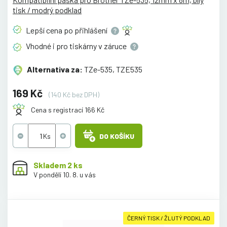
tisk / modrý podklad
Lepší cena po
přihlášení
Vhodné i pro tiskárny v
záruce
Alternativa za:
TZe-535, TZE535
169 Kč
(140 Kč bez DPH)
Cena s registrací 166 Kč
DO KOŠÍKU
Skladem 2 ks
V pondělí 10. 8. u vás
ČERNÝ TISK / ŽLUTÝ PODKLAD