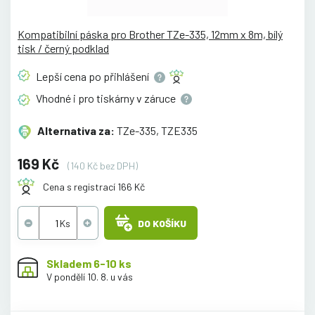
Kompatibilní páska pro Brother TZe-335, 12mm x 8m, bílý
tisk / černý podklad
Lepší cena po
přihlášení
Vhodné i pro tiskárny v
záruce
Alternativa za:
TZe-335, TZE335
169 Kč
(140 Kč bez DPH)
Cena s registrací 166 Kč
DO KOŠÍKU
Skladem 6-10 ks
V pondělí 10. 8. u vás