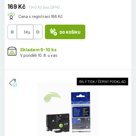
169 Kč
(140 Kč bez DPH)
Cena s registrací 166 Kč
DO KOŠÍKU
Skladem 6-10 ks
V pondělí 10. 8. u vás
BÍLÝ TISK / ČERNÝ PODKLAD