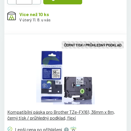
Více než 10 ks
V úterý 11. 8. u vás
ČERNÝ TISK / PRŮHLEDNÝ PODKLAD
Kompatibilní páska pro Brother TZe-FX161, 36mm x 8m,
černý tisk / průhledný podklad, flexi
Lepší cena po
přihlášení