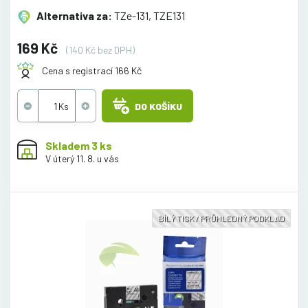
Alternativa za:
TZe-131, TZE131
169 Kč
(140 Kč bez DPH)
Cena s registrací 166 Kč
DO KOŠÍKU
Skladem 3 ks
V úterý 11. 8. u vás
BÍLÝ TISK / PRŮHLEDNÝ PODKLAD