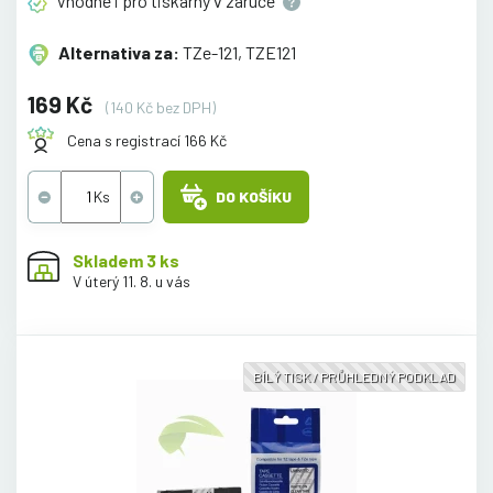
Vhodné i pro tiskárny v
záruce
Alternativa za:
TZe-121, TZE121
169 Kč
(140 Kč bez DPH)
Cena s registrací 166 Kč
DO KOŠÍKU
Skladem 3 ks
V úterý 11. 8. u vás
BÍLÝ TISK / PRŮHLEDNÝ PODKLAD