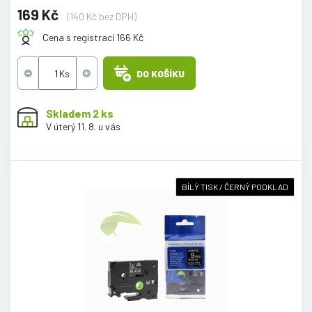
169 Kč
(140 Kč bez DPH)
Cena s registrací 166 Kč
DO KOŠÍKU
Skladem 2 ks
V úterý 11. 8. u vás
BÍLÝ TISK / ČERNÝ PODKLAD