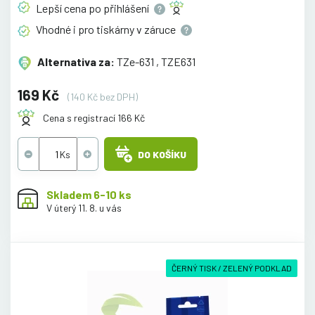
Lepší cena po
přihlášení
Vhodné i pro tiskárny v
záruce
Alternativa za:
TZe-631 , TZE631
169 Kč
(140 Kč bez DPH)
Cena s registrací 166 Kč
DO KOŠÍKU
Skladem 6-10 ks
V úterý 11. 8. u vás
ČERNÝ TISK / ZELENÝ PODKLAD