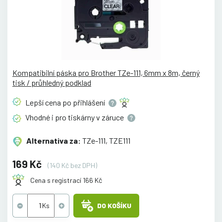
Kompatibilní páska pro Brother TZe-111, 6mm x 8m, černý
tisk / průhledný podklad
Lepší cena po
přihlášení
Vhodné i pro tiskárny v
záruce
Alternativa za:
TZe-111, TZE111
169 Kč
(140 Kč bez DPH)
Cena s registrací 166 Kč
DO KOŠÍKU