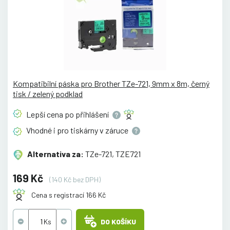
Kompatibilní páska pro Brother TZe-721, 9mm x 8m, černý
tisk / zelený podklad
Lepší cena po
přihlášení
Vhodné i pro tiskárny v
záruce
Alternativa za:
TZe-721, TZE721
169 Kč
(140 Kč bez DPH)
Cena s registrací 166 Kč
DO KOŠÍKU