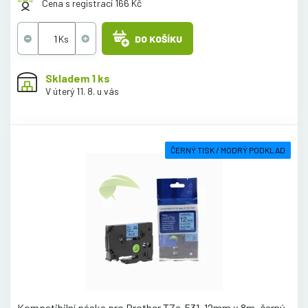
Cena s registrací 166 Kč
DO KOŠÍKU
Skladem 1 ks
V úterý 11. 8. u vás
ČERNÝ TISK / MODRÝ PODKLAD
Kompatibilní páska pro Brother TZe-531, 12mm x 8m, černý