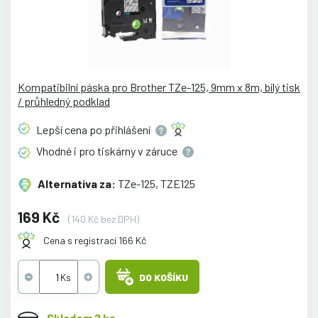
Kompatibilní páska pro Brother TZe-125, 9mm x 8m, bílý tisk
/ průhledný podklad
Lepší cena po
přihlášení
Vhodné i pro tiskárny v
záruce
Alternativa za:
TZe-125, TZE125
169 Kč
(140 Kč bez DPH)
Cena s registrací 166 Kč
DO KOŠÍKU
Skladem 2 ks