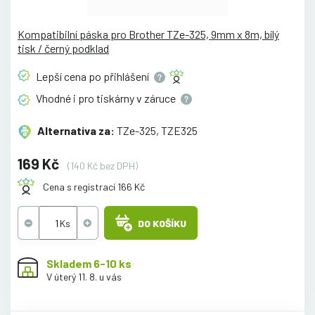
Kompatibilní páska pro Brother TZe-325, 9mm x 8m, bílý
tisk / černý podklad
Lepší cena po
přihlášení
Vhodné i pro tiskárny v
záruce
Alternativa za:
TZe-325, TZE325
169 Kč
(140 Kč bez DPH)
Cena s registrací 166 Kč
DO KOŠÍKU
Skladem 6-10 ks
V úterý 11. 8. u vás