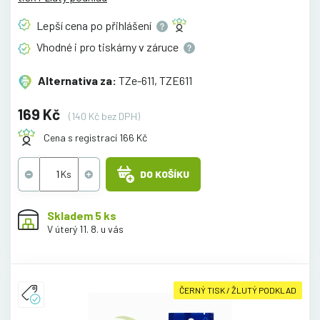
Lepší cena po
přihlášení
Vhodné i pro tiskárny v
záruce
Alternativa za:
TZe-611, TZE611
169 Kč
(140 Kč bez DPH)
Cena s registrací 166 Kč
DO KOŠÍKU
Skladem 5 ks
V úterý 11. 8. u vás
ČERNÝ TISK / ŽLUTÝ PODKLAD