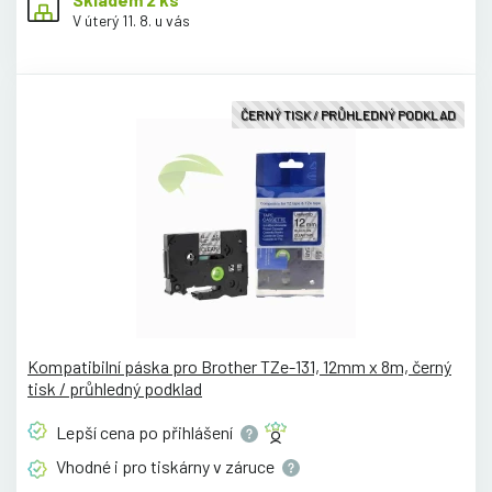
V úterý 11. 8. u vás
ČERNÝ TISK / PRŮHLEDNÝ PODKLAD
Kompatibilní páska pro Brother TZe-131, 12mm x 8m, černý
tisk / průhledný podklad
Lepší cena po
přihlášení
Vhodné i pro tiskárny v
záruce