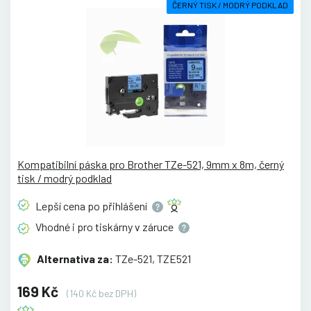
ČERNÝ TISK / MODRÝ PODKLAD
Kompatibilní páska pro Brother TZe-521, 9mm x 8m, černý
tisk / modrý podklad
Lepší cena po
přihlášení
Vhodné i pro tiskárny v
záruce
Alternativa za:
TZe-521, TZE521
169 Kč
(140 Kč bez DPH)