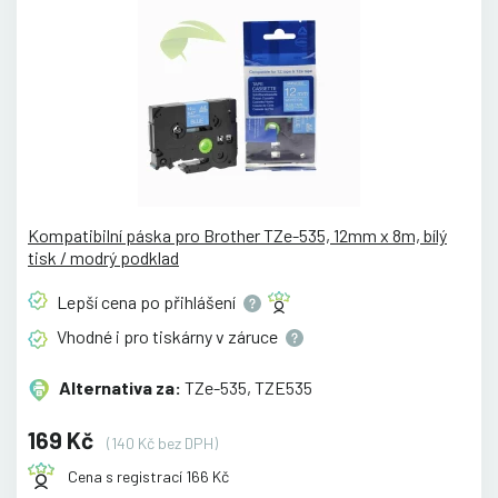
Kompatibilní páska pro Brother TZe-535, 12mm x 8m, bílý
tisk / modrý podklad
Lepší cena po
přihlášení
Vhodné i pro tiskárny v
záruce
Alternativa za:
TZe-535, TZE535
169 Kč
(140 Kč bez DPH)
Cena s registrací 166 Kč