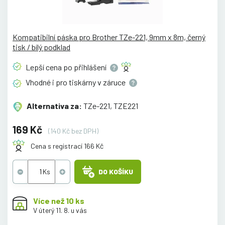
Kompatibilní páska pro Brother TZe-221, 9mm x 8m, černý
tisk / bílý podklad
Lepší cena po
přihlášení
Vhodné i pro tiskárny v
záruce
Alternativa za:
TZe-221, TZE221
169 Kč
(140 Kč bez DPH)
Cena s registrací 166 Kč
DO KOŠÍKU
Více než 10 ks
V úterý 11. 8. u vás