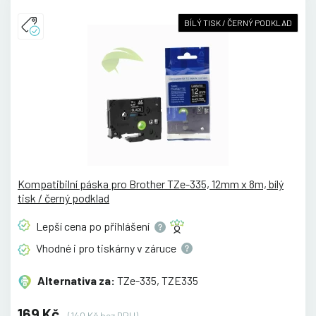
BÍLÝ TISK / ČERNÝ PODKLAD
Kompatibilní páska pro Brother TZe-335, 12mm x 8m, bílý
tisk / černý podklad
Lepší cena po
přihlášení
Vhodné i pro tiskárny v
záruce
Alternativa za:
TZe-335, TZE335
169 Kč
(140 Kč bez DPH)