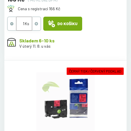
Cena s registrací 166 Kč
DO KOŠÍKU
Skladem 6-10 ks
V úterý 11. 8. u vás
ČERNÝ TISK / ČERVENÝ PODKLAD