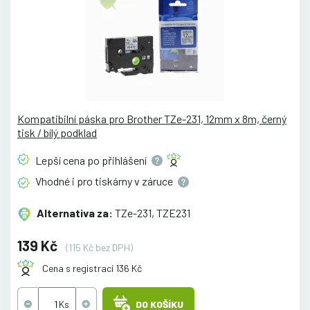
Kompatibilní páska pro Brother TZe-231, 12mm x 8m, černý
tisk / bílý podklad
Lepší cena po
přihlášení
Vhodné i pro tiskárny v
záruce
Alternativa za:
TZe-231, TZE231
139 Kč
(115 Kč bez DPH)
Cena s registrací 136 Kč
DO KOŠÍKU