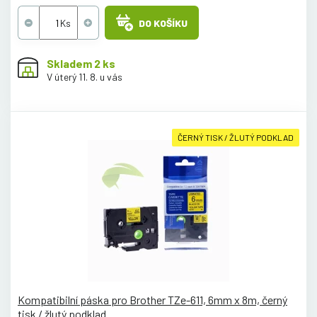
DO KOŠÍKU
Skladem 2 ks
V úterý 11. 8. u vás
ČERNÝ TISK / ŽLUTÝ PODKLAD
Kompatibilní páska pro Brother TZe-611, 6mm x 8m, černý
tisk / žlutý podklad