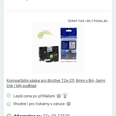
ČERNÝ TISK / BÍLÝ PODKLAD
Kompatibilní páska pro Brother TZe-211, 6mm x 8m, černý
tisk / bílý podklad
Lepší cena po
přihlášení
Vhodné i pro tiskárny v
záruce
Alternativa za:
TZe-211, TZE211