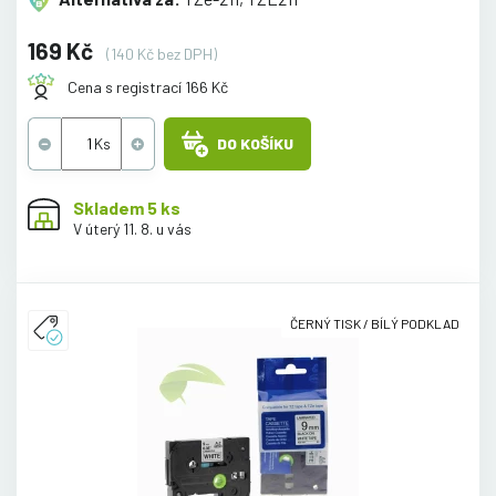
169 Kč
(140 Kč bez DPH)
Cena s registrací 166 Kč
DO KOŠÍKU
Skladem 5 ks
V úterý 11. 8. u vás
ČERNÝ TISK / BÍLÝ PODKLAD