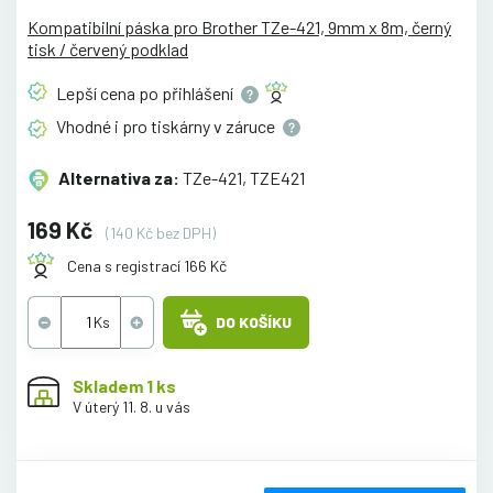
Kompatibilní páska pro Brother TZe-421, 9mm x 8m, černý
tisk / červený podklad
Lepší cena po
přihlášení
Vhodné i pro tiskárny v
záruce
Alternativa za:
TZe-421, TZE421
169 Kč
(140 Kč bez DPH)
Cena s registrací 166 Kč
DO KOŠÍKU
Skladem 1 ks
V úterý 11. 8. u vás