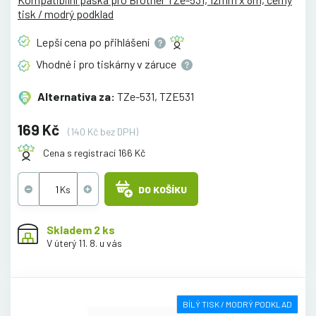
tisk / modrý podklad
Lepší cena po
přihlášení
Vhodné i pro tiskárny v
záruce
Alternativa za:
TZe-531, TZE531
169 Kč
(140 Kč bez DPH)
Cena s registrací 166 Kč
DO KOŠÍKU
Skladem 2 ks
V úterý 11. 8. u vás
BÍLÝ TISK / MODRÝ PODKLAD