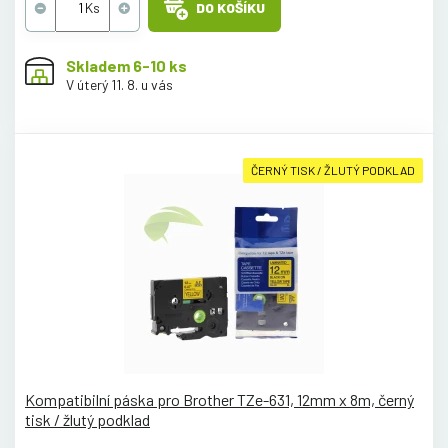
DO KOŠÍKU
Skladem 6-10 ks
V úterý 11. 8. u vás
ČERNÝ TISK / ŽLUTÝ PODKLAD
Kompatibilní páska pro Brother TZe-631, 12mm x 8m, černý
tisk / žlutý podklad