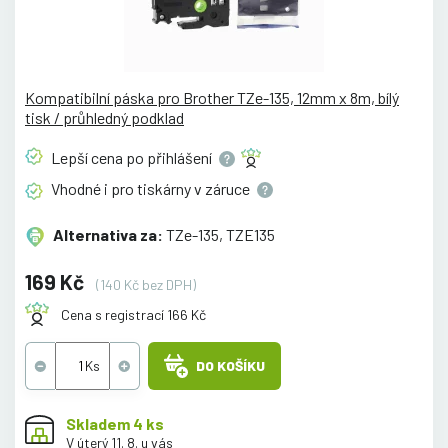
Kompatibilní páska pro Brother TZe-135, 12mm x 8m, bílý
tisk / průhledný podklad
Lepší cena po
přihlášení
Vhodné i pro tiskárny v
záruce
Alternativa za:
TZe-135, TZE135
169 Kč
(140 Kč bez DPH)
Cena s registrací 166 Kč
DO KOŠÍKU
Skladem 4 ks
V úterý 11. 8. u vás