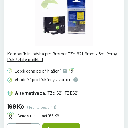
Kompatibilní páska pro Brother TZe-621, 9mm x 8m, černý
tisk / žlutý podklad
Lepší cena po
přihlášení
Vhodné i pro tiskárny v
záruce
Alternativa za:
TZe-621, TZE621
169 Kč
(140 Kč bez DPH)
Cena s registrací 166 Kč