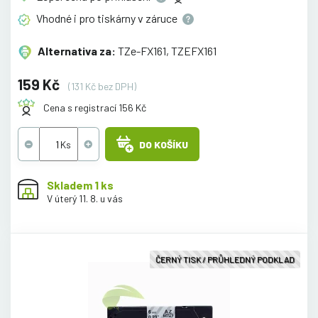
Vhodné i pro tiskárny v
záruce
Alternativa za:
TZe-FX161, TZEFX161
159 Kč
(131 Kč bez DPH)
Cena s registrací 156 Kč
DO KOŠÍKU
Skladem 1 ks
V úterý 11. 8. u vás
ČERNÝ TISK / PRŮHLEDNÝ PODKLAD