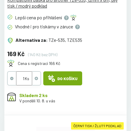
tisk / modrý podklad
Lepší cena po
přihlášení
Vhodné i pro tiskárny v
záruce
Alternativa za:
TZe-535, TZE535
169 Kč
(140 Kč bez DPH)
Cena s registrací 166 Kč
DO KOŠÍKU
Skladem 2 ks
V pondělí 10. 8. u vás
ČERNÝ TISK / ŽLUTÝ PODKLAD