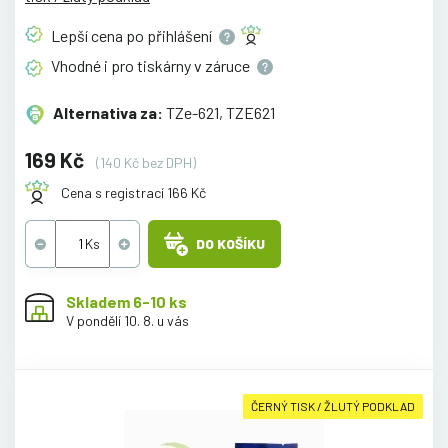
Lepší cena po
přihlášení
Vhodné i pro tiskárny v
záruce
Alternativa za:
TZe-621, TZE621
169 Kč
(140 Kč bez DPH)
Cena s registrací 166 Kč
DO KOŠÍKU
Skladem 6-10 ks
V pondělí 10. 8. u vás
ČERNÝ TISK / ŽLUTÝ PODKLAD