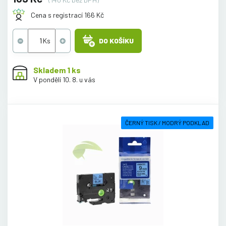
Cena s registrací 166 Kč
DO KOŠÍKU
Skladem 1 ks
V pondělí 10. 8. u vás
ČERNÝ TISK / MODRÝ PODKLAD