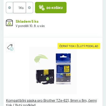
DO KOŠÍKU
Skladem 5 ks
V pondělí 10. 8. u vás
ČERNÝ TISK / ŽLUTÝ PODKLAD
Kompatibilní páska pro Brother TZe-621, 9mm x 8m, černý
tisk / žlutý podklad