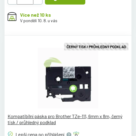
Více než 10 ks
V pondělí 10. 8. u vás
ČERNÝ TISK / PRŮHLEDNÝ PODKLAD
Kompatibilní páska pro Brother TZe-111, 6mm x 8m, černý
tisk / průhledný podklad
Lepší cena po
přihlášení