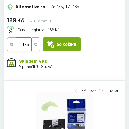
Alternativa za:
TZe-135, TZE135
169 Kč
(140 Kč bez DPH)
Cena s registrací 166 Kč
DO KOŠÍKU
Skladem 4 ks
V pondělí 10. 8. u vás
ČERNÝ TISK / BÍLÝ PODKLAD