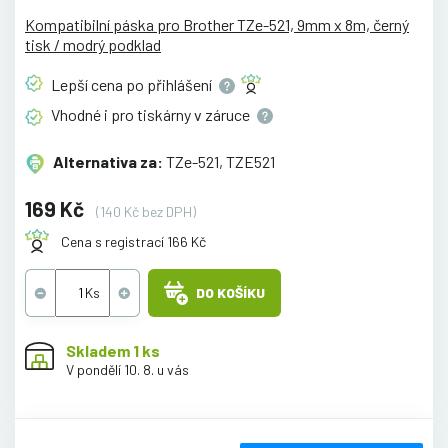
Kompatibilní páska pro Brother TZe-521, 9mm x 8m, černý
tisk / modrý podklad
Lepší cena po
přihlášení
Vhodné i pro tiskárny v
záruce
Alternativa za:
TZe-521, TZE521
169 Kč
(140 Kč bez DPH)
Cena s registrací 166 Kč
DO KOŠÍKU
Skladem 1 ks
V pondělí 10. 8. u vás