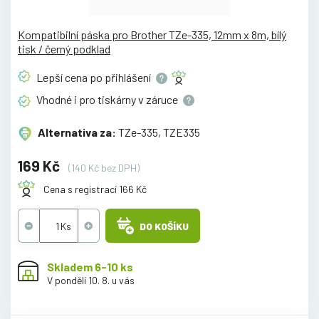
Kompatibilní páska pro Brother TZe-335, 12mm x 8m, bílý
tisk / černý podklad
Lepší cena po
přihlášení
Vhodné i pro tiskárny v
záruce
Alternativa za:
TZe-335, TZE335
169 Kč
(140 Kč bez DPH)
Cena s registrací 166 Kč
DO KOŠÍKU
Skladem 6-10 ks
V pondělí 10. 8. u vás