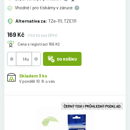
Vhodné i pro tiskárny v
záruce
Alternativa za:
TZe-111, TZE111
169 Kč
(140 Kč bez DPH)
Cena s registrací 166 Kč
DO KOŠÍKU
Skladem 3 ks
V pondělí 10. 8. u vás
ČERNÝ TISK / PRŮHLEDNÝ PODKLAD