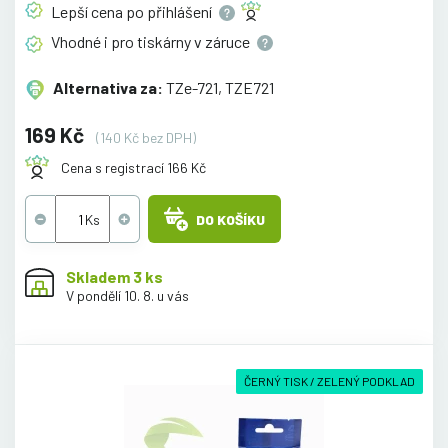
Lepší cena po
přihlášení
Vhodné i pro tiskárny v
záruce
Alternativa za:
TZe-721, TZE721
169 Kč
(140 Kč bez DPH)
Cena s registrací 166 Kč
DO KOŠÍKU
Skladem 3 ks
V pondělí 10. 8. u vás
ČERNÝ TISK / ZELENÝ PODKLAD