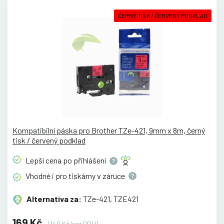
ČERNÝ TISK / ČERVENÝ PODKLAD
Kompatibilní páska pro Brother TZe-421, 9mm x 8m, černý
tisk / červený podklad
Lepší cena po
přihlášení
Vhodné i pro tiskárny v
záruce
Alternativa za:
TZe-421, TZE421
169 Kč
(140 Kč bez DPH)