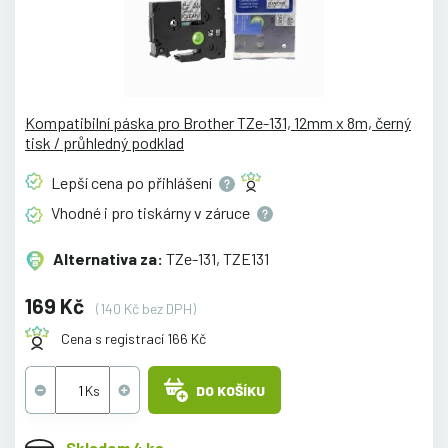
Kompatibilní páska pro Brother TZe-131, 12mm x 8m, černý
tisk / průhledný podklad
Lepší cena po
přihlášení
Vhodné i pro tiskárny v
záruce
Alternativa za:
TZe-131, TZE131
169 Kč
(140 Kč bez DPH)
Cena s registrací 166 Kč
DO KOŠÍKU
Skladem 4 ks