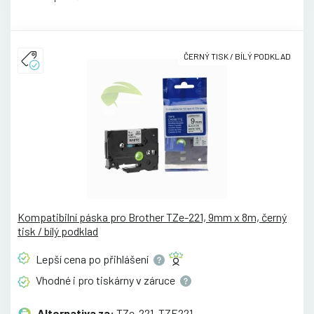
ČERNÝ TISK / BÍLÝ PODKLAD
Kompatibilní páska pro Brother TZe-221, 9mm x 8m, černý
tisk / bílý podklad
Lepší cena po
přihlášení
Vhodné i pro tiskárny v
záruce
Alternativa za:
TZe-221, TZE221