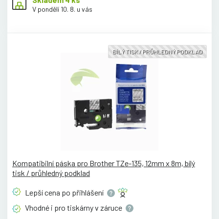
V pondělí 10. 8. u vás
BÍLÝ TISK / PRŮHLEDNÝ PODKLAD
Kompatibilní páska pro Brother TZe-135, 12mm x 8m, bílý
tisk / průhledný podklad
Lepší cena po
přihlášení
Vhodné i pro tiskárny v
záruce