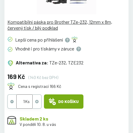
Kompatibilní páska pro Brother TZe-232, 12mm x 8m,
červený tisk / bílý podklad
Lepší cena po
přihlášení
Vhodné i pro tiskárny v
záruce
Alternativa za:
TZe-232, TZE232
169 Kč
(140 Kč bez DPH)
Cena s registrací 166 Kč
DO KOŠÍKU
Skladem 2 ks
V pondělí 10. 8. u vás