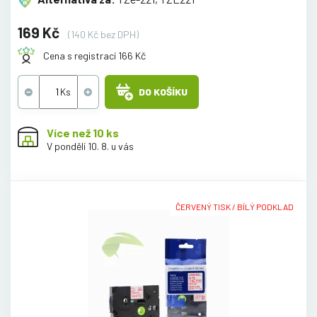
169 Kč
(140 Kč bez DPH)
Cena s registrací 166 Kč
DO KOŠÍKU
Více než 10 ks
V pondělí 10. 8. u vás
ČERVENÝ TISK / BÍLÝ PODKLAD