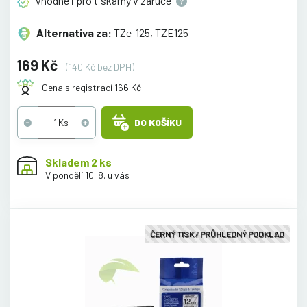
Vhodné i pro tiskárny v
záruce
Alternativa za:
TZe-125, TZE125
169 Kč
(140 Kč bez DPH)
Cena s registrací 166 Kč
DO KOŠÍKU
Skladem 2 ks
V pondělí 10. 8. u vás
ČERNÝ TISK / PRŮHLEDNÝ PODKLAD