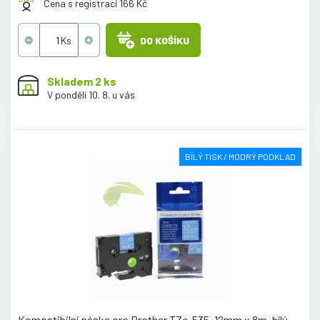
Cena s registrací 166 Kč
DO KOŠÍKU
Skladem 2 ks
V pondělí 10. 8. u vás
BÍLÝ TISK / MODRÝ PODKLAD
Kompatibilní páska pro Brother TZe-535, 12mm x 8m, bílý