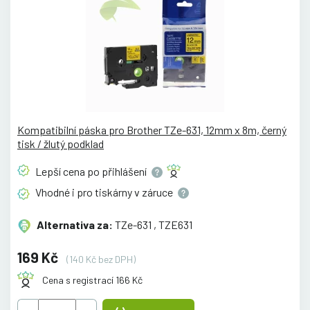
Kompatibilní páska pro Brother TZe-631, 12mm x 8m, černý
tisk / žlutý podklad
Lepší cena po
přihlášení
Vhodné i pro tiskárny v
záruce
Alternativa za:
TZe-631 , TZE631
169 Kč
(140 Kč bez DPH)
Cena s registrací 166 Kč