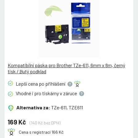
Kompatibilní páska pro Brother TZe-611, 6mm x 8m, černý
tisk / žlutý podklad
Lepší cena po
přihlášení
Vhodné i pro tiskárny v
záruce
Alternativa za:
TZe-611, TZE611
169 Kč
(140 Kč bez DPH)
Cena s registrací 166 Kč