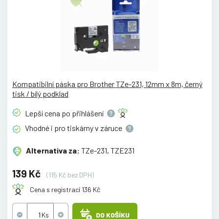
Kompatibilní páska pro Brother TZe-231, 12mm x 8m, černý
tisk / bílý podklad
Lepší cena po
přihlášení
Vhodné i pro tiskárny v
záruce
Alternativa za:
TZe-231, TZE231
139 Kč
(115 Kč bez DPH)
Cena s registrací 136 Kč
DO KOŠÍKU