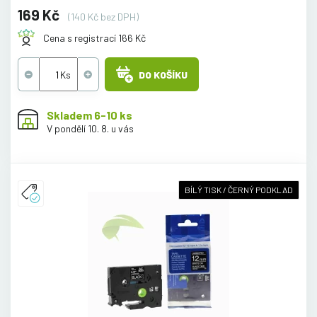
169 Kč
(140 Kč bez DPH)
Cena s registrací 166 Kč
DO KOŠÍKU
Skladem 6-10 ks
V pondělí 10. 8. u vás
BÍLÝ TISK / ČERNÝ PODKLAD