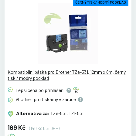
ČERNÝ TISK / MODRÝ PODKLAD
Kompatibilní páska pro Brother TZe-531, 12mm x 8m, černý
tisk / modrý podklad
Lepší cena po
přihlášení
Vhodné i pro tiskárny v
záruce
Alternativa za:
TZe-531, TZE531
169 Kč
(140 Kč bez DPH)