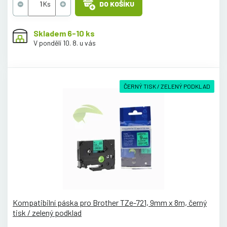
DO KOŠÍKU
Skladem 6-10 ks
V pondělí 10. 8. u vás
ČERNÝ TISK / ZELENÝ PODKLAD
Kompatibilní páska pro Brother TZe-721, 9mm x 8m, černý
tisk / zelený podklad