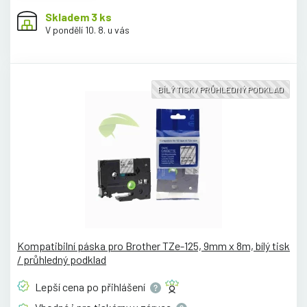
Skladem 3 ks
V pondělí 10. 8. u vás
BÍLÝ TISK / PRŮHLEDNÝ PODKLAD
Kompatibilní páska pro Brother TZe-125, 9mm x 8m, bílý tisk
/ průhledný podklad
Lepší cena po
přihlášení