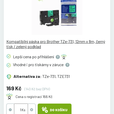
Kompatibilní páska pro Brother TZe-731, 12mm x 8m, černý
tisk / zelený podklad
Lepší cena po
přihlášení
Vhodné i pro tiskárny v
záruce
Alternativa za:
TZe-731, TZE731
169 Kč
(140 Kč bez DPH)
Cena s registrací 166 Kč
DO KOŠÍKU