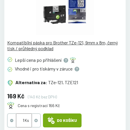
Kompatibilní páska pro Brother TZe-121, 9mm x 8m, černý
tisk / průhledný podklad
Lepší cena po
přihlášení
Vhodné i pro tiskárny v
záruce
Alternativa za:
TZe-121, TZE121
169 Kč
(140 Kč bez DPH)
Cena s registrací 166 Kč
DO KOŠÍKU