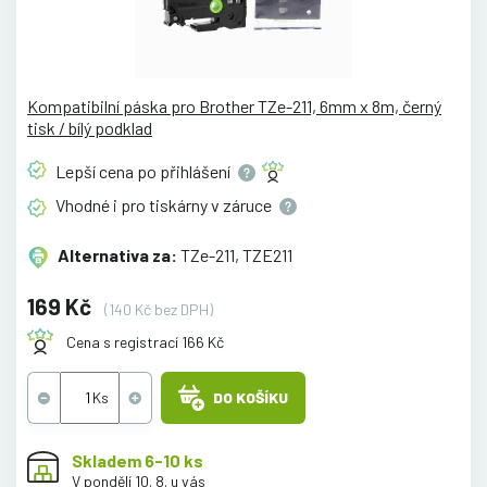
Kompatibilní páska pro Brother TZe-211, 6mm x 8m, černý
tisk / bílý podklad
Lepší cena po
přihlášení
Vhodné i pro tiskárny v
záruce
Alternativa za:
TZe-211, TZE211
169 Kč
(140 Kč bez DPH)
Cena s registrací 166 Kč
DO KOŠÍKU
Skladem 6-10 ks
V pondělí 10. 8. u vás