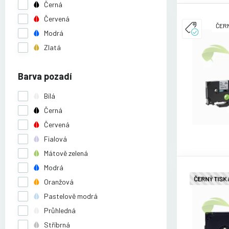
Černá
Červená
ČERN
Modrá
Zlatá
Barva pozadí
Bílá
Černá
Červená
Fialová
Mátově zelená
Modrá
ČERNÝ TISK
Oranžová
Pastelově modrá
Průhledná
Stříbrná