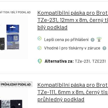
Kompatibilní páska pro Bro
Ý TISK / BÍLÝ PODKLAD
TZe-231, 12mm x 8m, černý ti
bílý podklad
Lepší cena po
přihlášení
Vhodné i pro tiskárny v
záruce
Alternativa za:
TZe-231, TZE231
Kompatibilní páska pro Bro
 / PRŮHLEDNÝ PODKLAD
TZe-111, 6mm x 8m, černý tis
průhledný podklad