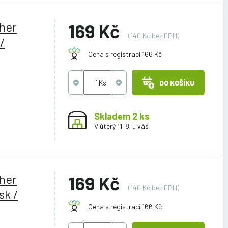
ther
169 Kč
(140 Kč bez DPH)
/
Cena s registrací 166 Kč
DO KOŠÍKU
Skladem 2 ks
V úterý 11. 8. u vás
ther
169 Kč
(140 Kč bez DPH)
sk /
Cena s registrací 166 Kč