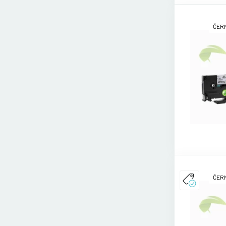
ČERN
ČERN