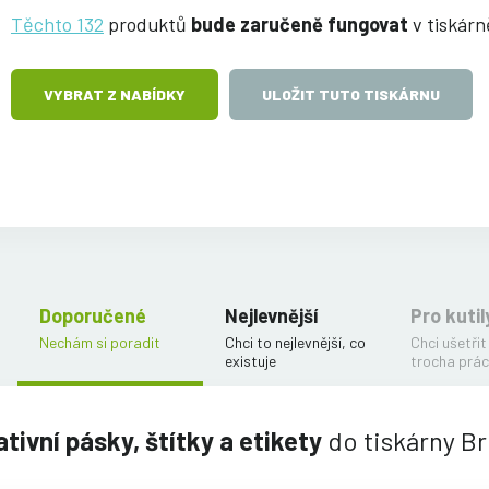
Těchto 132
produktů
bude zaručeně fungovat
v tiskár
VYBRAT Z NABÍDKY
ULOŽIT TUTO TISKÁRNU
Doporučené
Nejlevnější
Pro kutil
Nechám si poradit
Chci to nejlevnější, co
Chci ušetřit
existuje
trocha prác
tivní pásky, štítky a etikety
do tiskárny B