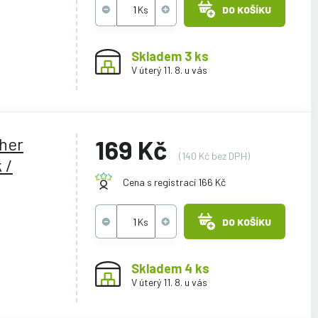
DO KOŠÍKU
Skladem 3 ks
V úterý 11. 8. u vás
ther
169 Kč
(140 Kč bez DPH)
 /
Cena s registrací 166 Kč
DO KOŠÍKU
Skladem 4 ks
V úterý 11. 8. u vás