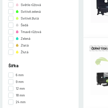
Světle růžová
Svítivě zelená
Svítivě žlutá
Šedá
Tmavě růžová
Zelená
Zlatá
ČERNÝ TISK
Žlutá
Šířka
6 mm
9 mm
12 mm
18 mm
24 mm