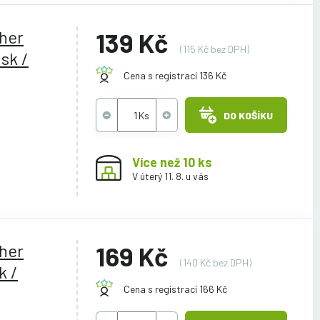
ther
139 Kč
(115 Kč bez DPH)
sk /
Cena s registrací 136 Kč
DO KOŠÍKU
Více než 10 ks
V úterý 11. 8. u vás
ther
169 Kč
(140 Kč bez DPH)
k /
Cena s registrací 166 Kč