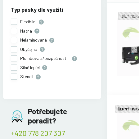
Typ pásky dle využití
BÍLÝ TISK
Flexibilní
Matná
Nelaminovaná
Obyčejná
Plombovací/bezpečnostní
Silně lepící
Stencil
ČERNÝ TISK
Potřebujete
poradit?
+420 778 207 307