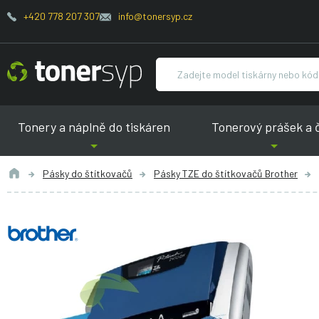
+420 778 207 307
info@tonersyp.cz
Tonery a náplně do tiskáren
Tonerový prášek a 
Pásky do štítkovačů
Pásky TZE do štítkovačů Brother