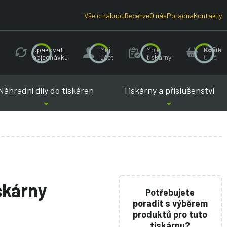
Vše o nákupu
Recenze
O nás
Poradna
Kontakty
Opakovat
Můj
Moje
Košík
objednávku
účet
tiskárny
0 Kč
Náhradní díly do tiskáren
Tiskárny a příslušenství
iskárny
Potřebujete
poradit s výběrem
produktů pro tuto
tiskárnu?