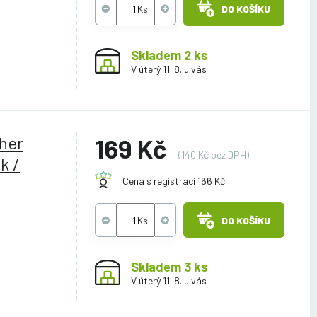
DO KOŠÍKU
Skladem 2 ks
V úterý 11. 8. u vás
ther
169 Kč
(140 Kč bez DPH)
k /
Cena s registrací 166 Kč
DO KOŠÍKU
Skladem 3 ks
V úterý 11. 8. u vás