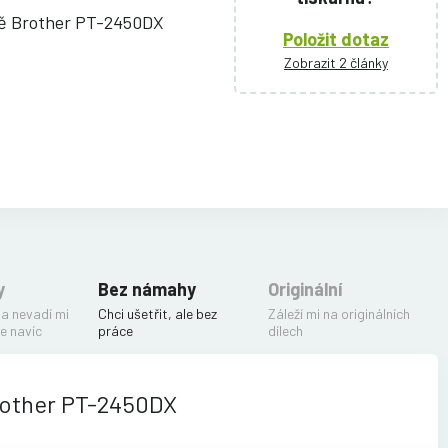
ně Brother PT-2450DX
Položit dotaz
Zobrazit 2 články
y
Bez námahy
Originální
 a nevadí mi
Chci ušetřit, ale bez
Záleží mi na originálních
e navíc
práce
dílech
rother PT-2450DX