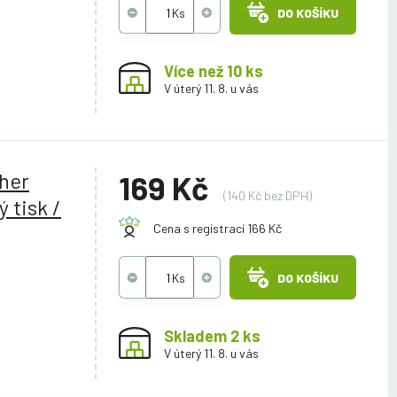
DO KOŠÍKU
Více než 10 ks
V úterý 11. 8. u vás
ther
169 Kč
(140 Kč bez DPH)
 tisk /
Cena s registrací 166 Kč
DO KOŠÍKU
Skladem 2 ks
V úterý 11. 8. u vás