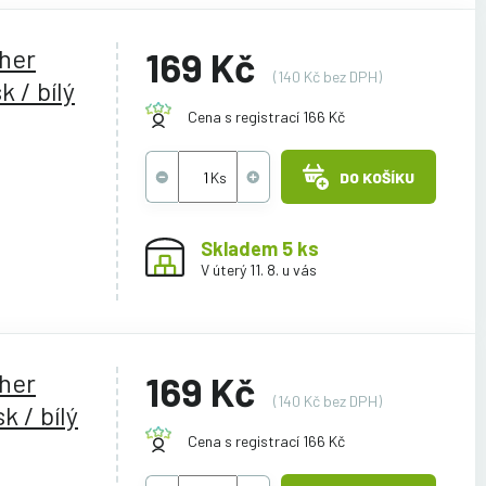
ther
169 Kč
(140 Kč bez DPH)
 / bílý
Cena s registrací 166 Kč
DO KOŠÍKU
Skladem 5 ks
V úterý 11. 8. u vás
ther
169 Kč
(140 Kč bez DPH)
k / bílý
Cena s registrací 166 Kč