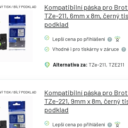
Kompatibilní páska pro Bro
Ý TISK / BÍLÝ PODKLAD
TZe-211, 6mm x 8m, černý tisk
podklad
Lepší cena po
přihlášení
Vhodné i pro tiskárny v
záruce
Alternativa za:
TZe-211, TZE211
Kompatibilní páska pro Bro
Ý TISK / BÍLÝ PODKLAD
TZe-221, 9mm x 8m, černý tis
podklad
Lepší cena po
přihlášení