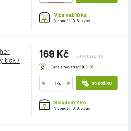
Více než 10 ks
V pondělí 10. 8. u vás
ther
169 Kč
(140 Kč bez DPH)
 tisk /
Cena s registrací 166 Kč
DO KOŠÍKU
Skladem 2 ks
V pondělí 10. 8. u vás