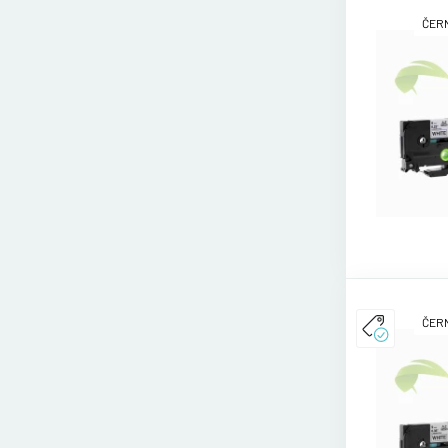
ČERN
ČERN