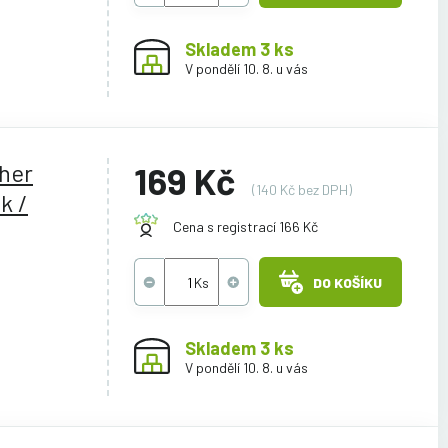
Skladem 3 ks
V pondělí 10. 8. u vás
ther
169 Kč
(140 Kč bez DPH)
k /
Cena s registrací 166 Kč
DO KOŠÍKU
Skladem 3 ks
V pondělí 10. 8. u vás