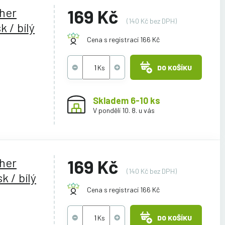
ther
169 Kč
(140 Kč bez DPH)
 / bílý
Cena s registrací 166 Kč
DO KOŠÍKU
Skladem 6-10 ks
V pondělí 10. 8. u vás
ther
169 Kč
(140 Kč bez DPH)
k / bílý
Cena s registrací 166 Kč
DO KOŠÍKU