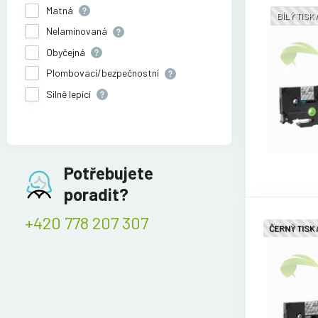
Matná
BÍLÝ TISK
Nelaminovaná
Obyčejná
Plombovací/bezpečnostní
Silně lepící
Potřebujete
poradit?
+420 778 207 307
ČERNÝ TISK