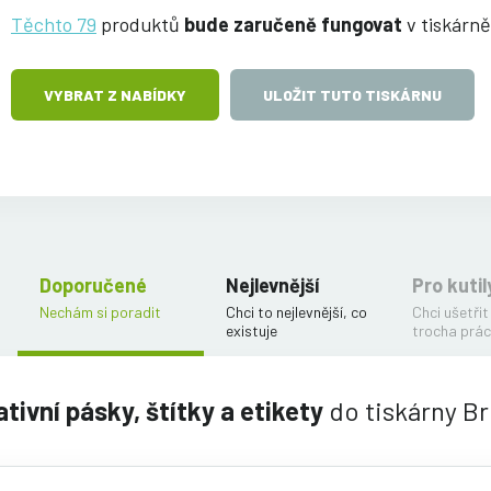
Těchto 79
produktů
bude zaručeně fungovat
v tiskárn
VYBRAT Z NABÍDKY
ULOŽIT TUTO TISKÁRNU
Doporučené
Nejlevnější
Pro kutil
Nechám si poradit
Chci to nejlevnější, co
Chci ušetřit
existuje
trocha prác
tivní pásky, štítky a etikety
do tiskárny B