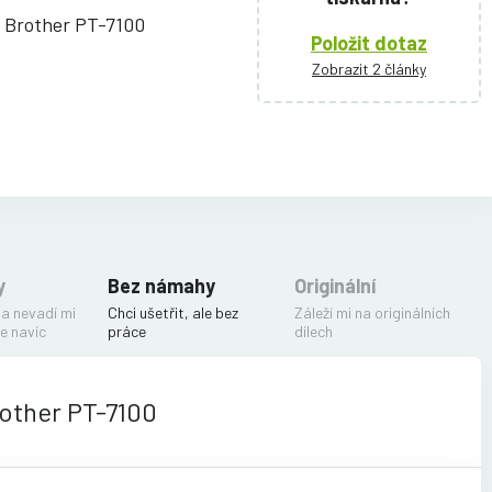
ě Brother PT-7100
Položit dotaz
Zobrazit 2 články
y
Bez námahy
Originální
 a nevadí mi
Chci ušetřit, ale bez
Záleží mi na originálních
e navíc
práce
dílech
rother PT-7100