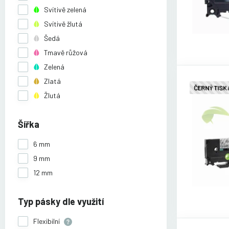
Svítivě zelená
Svítivě žlutá
Šedá
Tmavě růžová
Zelená
Zlatá
ČERNÝ TISK
Žlutá
Šířka
6 mm
9 mm
12 mm
Typ pásky dle využití
Flexibilní