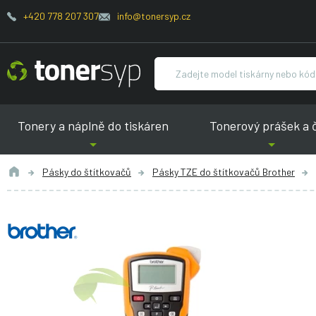
+420 778 207 307
info@tonersyp.cz
Tonery a náplně do tiskáren
Tonerový prášek a 
Pásky do štítkovačů
Pásky TZE do štítkovačů Brother