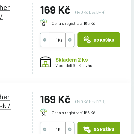
ther
169 Kč
(140 Kč bez DPH)
/
Cena s registrací 166 Kč
DO KOŠÍKU
Skladem 2 ks
V pondělí 10. 8. u vás
ther
169 Kč
(140 Kč bez DPH)
sk /
Cena s registrací 166 Kč
DO KOŠÍKU