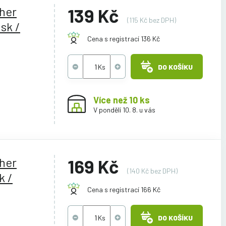
ther
139 Kč
(115 Kč bez DPH)
sk /
Cena s registrací 136 Kč
DO KOŠÍKU
Více než 10 ks
V pondělí 10. 8. u vás
ther
169 Kč
(140 Kč bez DPH)
k /
Cena s registrací 166 Kč
DO KOŠÍKU