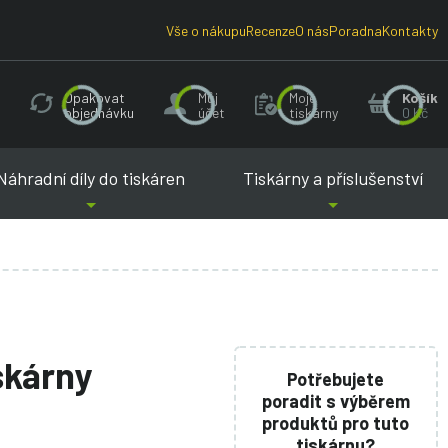
Vše o nákupu
Recenze
O nás
Poradna
Kontakty
Opakovat
Můj
Moje
Košík
objednávku
účet
tiskárny
0 Kč
Náhradní díly do tiskáren
Tiskárny a příslušenství
iskárny
Potřebujete
poradit s výběrem
produktů pro tuto
tiskárnu?