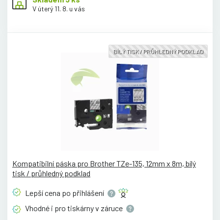
V úterý 11. 8. u vás
BÍLÝ TISK / PRŮHLEDNÝ PODKLAD
Kompatibilní páska pro Brother TZe-135, 12mm x 8m, bílý
tisk / průhledný podklad
Lepší cena po
přihlášení
Vhodné i pro tiskárny v
záruce