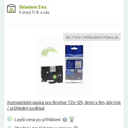
Skladem 3 ks
V úterý 11. 8. u vás
BÍLÝ TISK / PRŮHLEDNÝ PODKLAD
Kompatibilní páska pro Brother TZe-125, 9mm x 8m, bílý tisk
/ průhledný podklad
Lepší cena po
přihlášení
Vhodné i pro tiskárny v
záruce