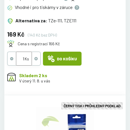
Vhodné i pro tiskárny v
záruce
Alternativa za:
TZe-111, TZE111
169 Kč
(140 Kč bez DPH)
Cena s registrací 166 Kč
DO KOŠÍKU
Skladem 2 ks
V úterý 11. 8. u vás
ČERNÝ TISK / PRŮHLEDNÝ PODKLAD