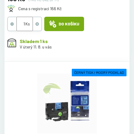
Cena s registrací 166 Kč
DO KOŠÍKU
Skladem 1 ks
V úterý 11. 8. u vás
ČERNÝ TISK / MODRÝ PODKLAD