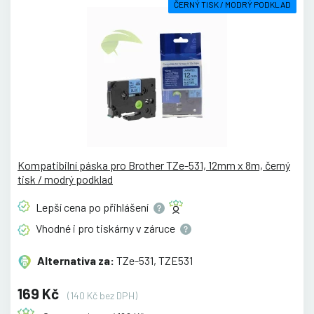
ČERNÝ TISK / MODRÝ PODKLAD
Kompatibilní páska pro Brother TZe-531, 12mm x 8m, černý
tisk / modrý podklad
Lepší cena po
přihlášení
Vhodné i pro tiskárny v
záruce
Alternativa za:
TZe-531, TZE531
169 Kč
(140 Kč bez DPH)