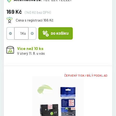
169 Kč
(140 Kč bez DPH)
Cena s registrací 166 Kč
DO KOŠÍKU
Více než 10 ks
V úterý 11. 8. u vás
ČERVENÝ TISK / BÍLÝ PODKLAD