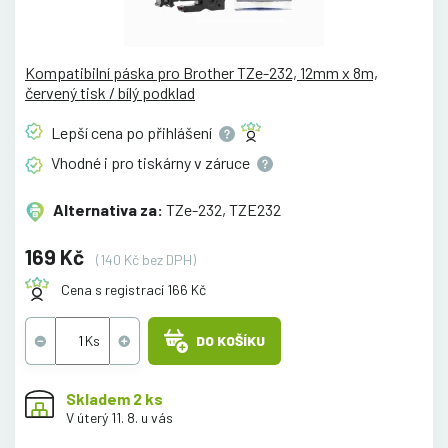
Kompatibilní páska pro Brother TZe-232, 12mm x 8m,
červený tisk / bílý podklad
Lepší cena po
přihlášení
Vhodné i pro tiskárny v
záruce
Alternativa za:
TZe-232, TZE232
169 Kč
(140 Kč bez DPH)
Cena s registrací 166 Kč
DO KOŠÍKU
Skladem 2 ks
V úterý 11. 8. u vás