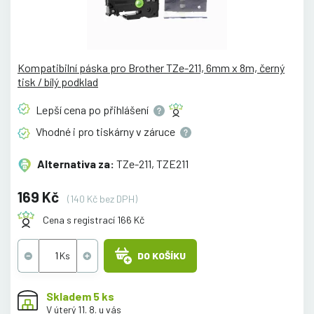
Kompatibilní páska pro Brother TZe-211, 6mm x 8m, černý
tisk / bílý podklad
Lepší cena po
přihlášení
Vhodné i pro tiskárny v
záruce
Alternativa za:
TZe-211, TZE211
169 Kč
(140 Kč bez DPH)
Cena s registrací 166 Kč
DO KOŠÍKU
Skladem 5 ks
V úterý 11. 8. u vás