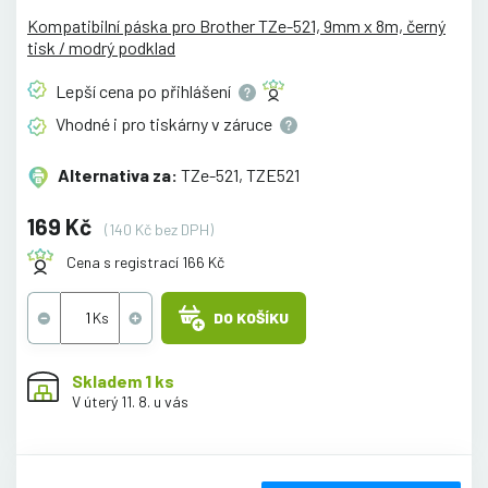
Kompatibilní páska pro Brother TZe-521, 9mm x 8m, černý
tisk / modrý podklad
Lepší cena po
přihlášení
Vhodné i pro tiskárny v
záruce
Alternativa za:
TZe-521, TZE521
169 Kč
(140 Kč bez DPH)
Cena s registrací 166 Kč
DO KOŠÍKU
Skladem 1 ks
V úterý 11. 8. u vás