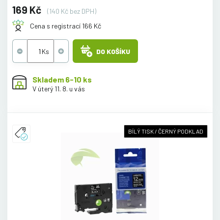
169 Kč
(140 Kč bez DPH)
Cena s registrací 166 Kč
DO KOŠÍKU
Skladem 6-10 ks
V úterý 11. 8. u vás
BÍLÝ TISK / ČERNÝ PODKLAD