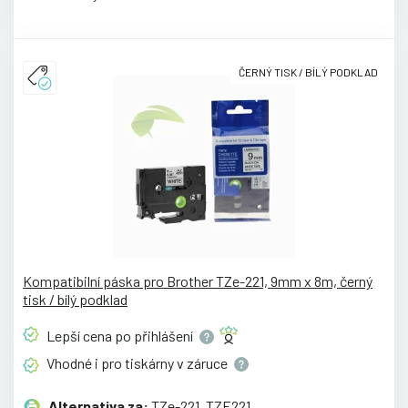
ČERNÝ TISK / BÍLÝ PODKLAD
Kompatibilní páska pro Brother TZe-221, 9mm x 8m, černý
tisk / bílý podklad
Lepší cena po
přihlášení
Vhodné i pro tiskárny v
záruce
Alternativa za:
TZe-221, TZE221