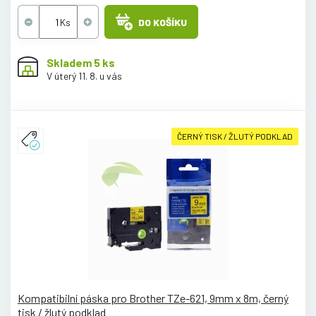
DO KOŠÍKU
Skladem 5 ks
V úterý 11. 8. u vás
ČERNÝ TISK / ŽLUTÝ PODKLAD
Kompatibilní páska pro Brother TZe-621, 9mm x 8m, černý
tisk / žlutý podklad