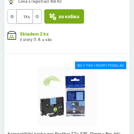
Cena s registrací 166 Kč
DO KOŠÍKU
Skladem 2 ks
V úterý 11. 8. u vás
BÍLÝ TISK / MODRÝ PODKLAD
Kompatibilní páska pro Brother TZe-535, 12mm x 8m, bílý