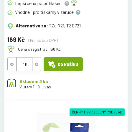
Lepší cena po
přihlášení
Vhodné i pro tiskárny v
záruce
Alternativa za:
TZe-721, TZE721
169 Kč
(140 Kč bez DPH)
Cena s registrací 166 Kč
DO KOŠÍKU
Skladem 3 ks
V úterý 11. 8. u vás
ČERNÝ TISK / ZELENÝ PODKLAD