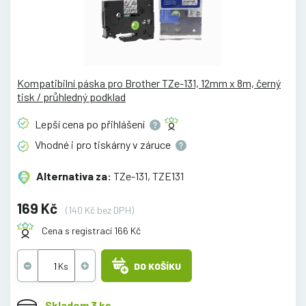
Kompatibilní páska pro Brother TZe-131, 12mm x 8m, černý
tisk / průhledný podklad
Lepší cena po
přihlášení
Vhodné i pro tiskárny v
záruce
Alternativa za:
TZe-131, TZE131
169 Kč
(140 Kč bez DPH)
Cena s registrací 166 Kč
DO KOŠÍKU
Skladem 3 ks