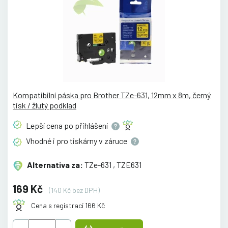
Kompatibilní páska pro Brother TZe-631, 12mm x 8m, černý
tisk / žlutý podklad
Lepší cena po
přihlášení
Vhodné i pro tiskárny v
záruce
Alternativa za:
TZe-631 , TZE631
169 Kč
(140 Kč bez DPH)
Cena s registrací 166 Kč