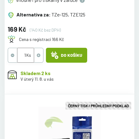
Alternativa za:
TZe-125, TZE125
169 Kč
(140 Kč bez DPH)
Cena s registrací 166 Kč
DO KOŠÍKU
Skladem 2 ks
V úterý 11. 8. u vás
ČERNÝ TISK / PRŮHLEDNÝ PODKLAD