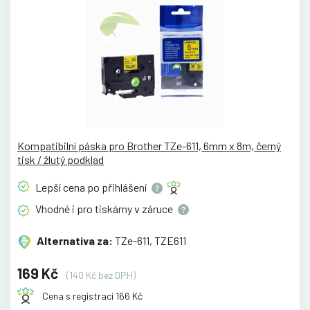
Kompatibilní páska pro Brother TZe-611, 6mm x 8m, černý
tisk / žlutý podklad
Lepší cena po
přihlášení
Vhodné i pro tiskárny v
záruce
Alternativa za:
TZe-611, TZE611
169 Kč
(140 Kč bez DPH)
Cena s registrací 166 Kč