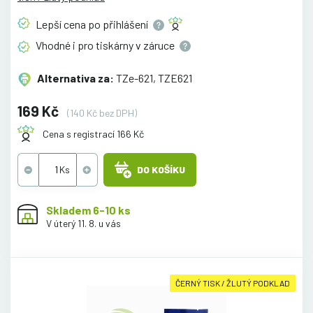
Lepší cena po
přihlášení
Vhodné i pro tiskárny v
záruce
Alternativa za:
TZe-621, TZE621
169 Kč
(140 Kč bez DPH)
Cena s registrací 166 Kč
DO KOŠÍKU
Skladem 6-10 ks
V úterý 11. 8. u vás
ČERNÝ TISK / ŽLUTÝ PODKLAD