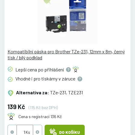
Kompatibilní páska pro Brother TZe-231, 12mm x 8m, černý
tisk / bílý podklad
Lepší cena po
přihlášení
Vhodné i pro tiskárny v
záruce
Alternativa za:
TZe-231, TZE231
139 Kč
(115 Kč bez DPH)
Cena s registrací 136 Kč
DO KOŠÍKU