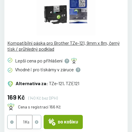
Kompatibilní páska pro Brother TZe-121, 9mm x 8m, černý
tisk / průhledný podklad
Lepší cena po
přihlášení
Vhodné i pro tiskárny v
záruce
Alternativa za:
TZe-121, TZE121
169 Kč
(140 Kč bez DPH)
Cena s registrací 166 Kč
DO KOŠÍKU