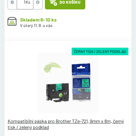
DO KOŠÍKU
Skladem 6-10 ks
V úterý 11. 8. u vás
ČERNÝ TISK / ZELENÝ PODKLAD
Kompatibilní páska pro Brother TZe-721, 9mm x 8m, černý
tisk / zelený podklad