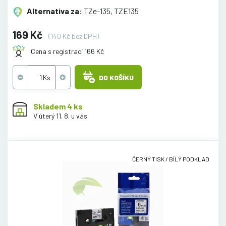
Alternativa za:
TZe-135, TZE135
169 Kč
(140 Kč bez DPH)
Cena s registrací 166 Kč
DO KOŠÍKU
Skladem 4 ks
V úterý 11. 8. u vás
ČERNÝ TISK / BÍLÝ PODKLAD