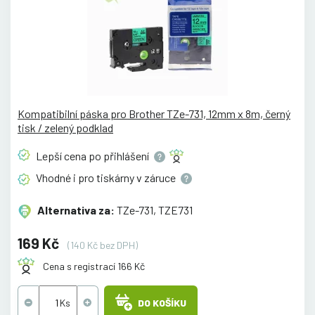
Kompatibilní páska pro Brother TZe-731, 12mm x 8m, černý
tisk / zelený podklad
Lepší cena po
přihlášení
Vhodné i pro tiskárny v
záruce
Alternativa za:
TZe-731, TZE731
169 Kč
(140 Kč bez DPH)
Cena s registrací 166 Kč
DO KOŠÍKU