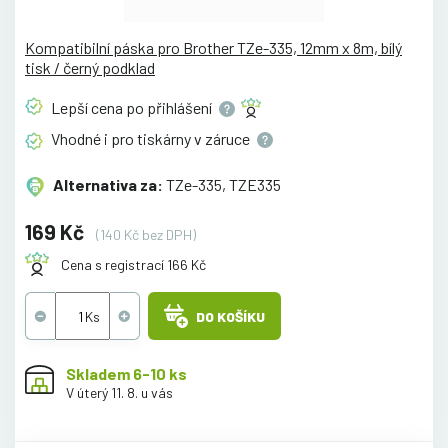
Kompatibilní páska pro Brother TZe-335, 12mm x 8m, bílý
tisk / černý podklad
Lepší cena po
přihlášení
Vhodné i pro tiskárny v
záruce
Alternativa za:
TZe-335, TZE335
169 Kč
(140 Kč bez DPH)
Cena s registrací 166 Kč
DO KOŠÍKU
Skladem 6-10 ks
V úterý 11. 8. u vás