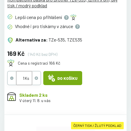
tisk / modrý podklad
Lepší cena po
přihlášení
Vhodné i pro tiskárny v
záruce
Alternativa za:
TZe-535, TZE535
169 Kč
(140 Kč bez DPH)
Cena s registrací 166 Kč
DO KOŠÍKU
Skladem 2 ks
V úterý 11. 8. u vás
ČERNÝ TISK / ŽLUTÝ PODKLAD