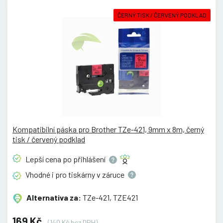
ČERNÝ TISK / ČERVENÝ PODKLAD
Kompatibilní páska pro Brother TZe-421, 9mm x 8m, černý
tisk / červený podklad
Lepší cena po
přihlášení
Vhodné i pro tiskárny v
záruce
Alternativa za:
TZe-421, TZE421
169 Kč
(140 Kč bez DPH)