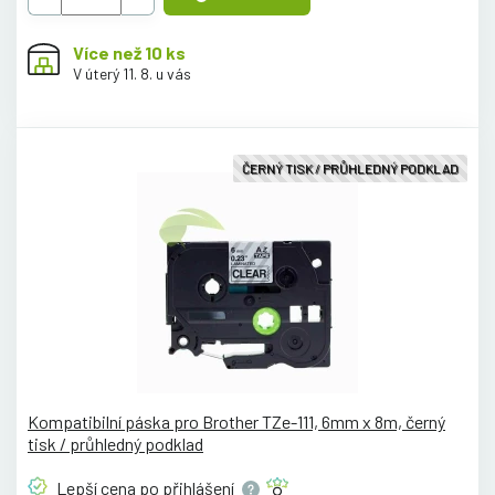
Více než 10 ks
V úterý 11. 8. u vás
ČERNÝ TISK / PRŮHLEDNÝ PODKLAD
Kompatibilní páska pro Brother TZe-111, 6mm x 8m, černý
tisk / průhledný podklad
Lepší cena po
přihlášení