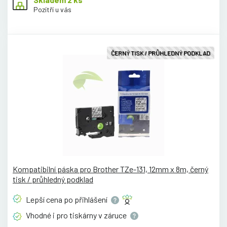
Pozítří u vás
ČERNÝ TISK / PRŮHLEDNÝ PODKLAD
Kompatibilní páska pro Brother TZe-131, 12mm x 8m, černý
tisk / průhledný podklad
Lepší cena po
přihlášení
Vhodné i pro tiskárny v
záruce