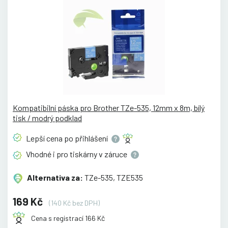
Kompatibilní páska pro Brother TZe-535, 12mm x 8m, bílý
tisk / modrý podklad
Lepší cena po
přihlášení
Vhodné i pro tiskárny v
záruce
Alternativa za:
TZe-535, TZE535
169 Kč
(140 Kč bez DPH)
Cena s registrací 166 Kč