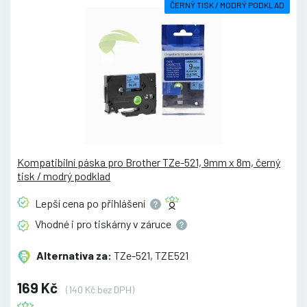
ČERNÝ TISK / MODRÝ PODKLAD
Kompatibilní páska pro Brother TZe-521, 9mm x 8m, černý
tisk / modrý podklad
Lepší cena po
přihlášení
Vhodné i pro tiskárny v
záruce
Alternativa za:
TZe-521, TZE521
169 Kč
(140 Kč bez DPH)