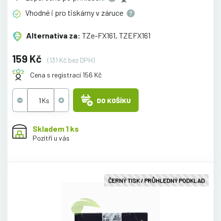
Vhodné i pro tiskárny v
záruce
Alternativa za:
TZe-FX161, TZEFX161
159 Kč
(131 Kč bez DPH)
Cena s registrací 156 Kč
DO KOŠÍKU
Skladem 1 ks
Pozítří u vás
ČERNÝ TISK / PRŮHLEDNÝ PODKLAD