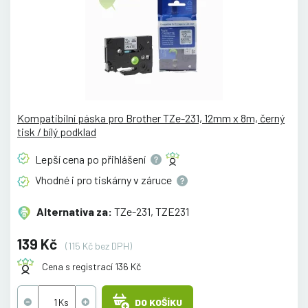
Kompatibilní páska pro Brother TZe-231, 12mm x 8m, černý
tisk / bílý podklad
Lepší cena po
přihlášení
Vhodné i pro tiskárny v
záruce
Alternativa za:
TZe-231, TZE231
139 Kč
(115 Kč bez DPH)
Cena s registrací 136 Kč
DO KOŠÍKU