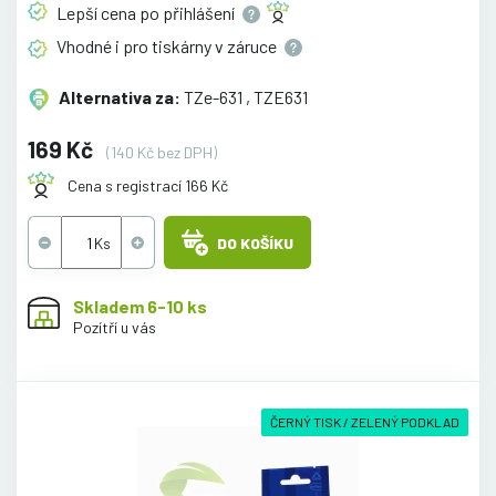
Lepší cena po
přihlášení
Vhodné i pro tiskárny v
záruce
Alternativa za:
TZe-631 , TZE631
169 Kč
(140 Kč bez DPH)
Cena s registrací 166 Kč
DO KOŠÍKU
Skladem 6-10 ks
Pozítří u vás
ČERNÝ TISK / ZELENÝ PODKLAD