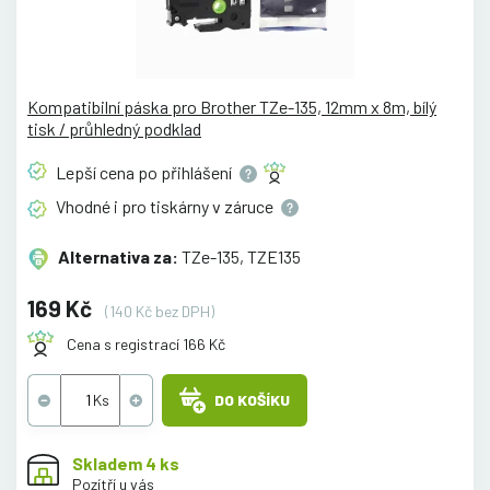
Kompatibilní páska pro Brother TZe-135, 12mm x 8m, bílý
tisk / průhledný podklad
Lepší cena po
přihlášení
Vhodné i pro tiskárny v
záruce
Alternativa za:
TZe-135, TZE135
169 Kč
(140 Kč bez DPH)
Cena s registrací 166 Kč
DO KOŠÍKU
Skladem 4 ks
Pozítří u vás