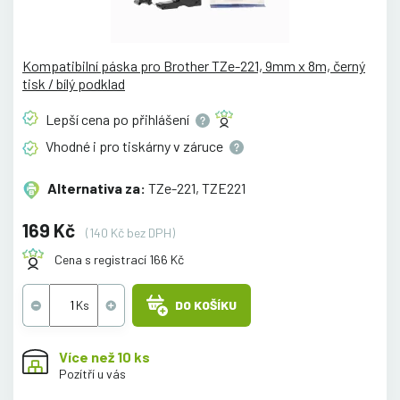
Kompatibilní páska pro Brother TZe-221, 9mm x 8m, černý
tisk / bílý podklad
Lepší cena po
přihlášení
Vhodné i pro tiskárny v
záruce
Alternativa za:
TZe-221, TZE221
169 Kč
(140 Kč bez DPH)
Cena s registrací 166 Kč
DO KOŠÍKU
Více než 10 ks
Pozítří u vás