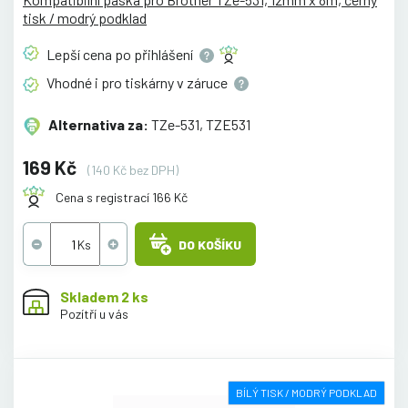
tisk / modrý podklad
Lepší cena po
přihlášení
Vhodné i pro tiskárny v
záruce
Alternativa za:
TZe-531, TZE531
169 Kč
(140 Kč bez DPH)
Cena s registrací 166 Kč
DO KOŠÍKU
Skladem 2 ks
Pozítří u vás
BÍLÝ TISK / MODRÝ PODKLAD