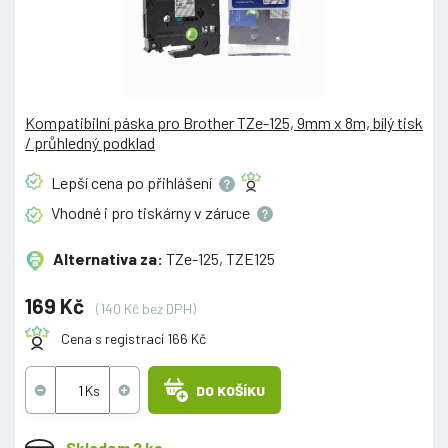
Kompatibilní páska pro Brother TZe-125, 9mm x 8m, bílý tisk
/ průhledný podklad
Lepší cena po
přihlášení
Vhodné i pro tiskárny v
záruce
Alternativa za:
TZe-125, TZE125
169 Kč
(140 Kč bez DPH)
Cena s registrací 166 Kč
DO KOŠÍKU
Skladem 2 ks