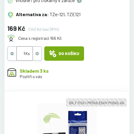
Vhodné i pro tiskárny v
záruce
Alternativa za:
TZe-121, TZE121
169 Kč
(140 Kč bez DPH)
Cena s registrací 166 Kč
DO KOŠÍKU
Skladem 3 ks
Pozítří u vás
BÍLÝ TISK / PRŮHLEDNÝ PODKLAD