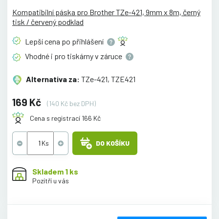
Kompatibilní páska pro Brother TZe-421, 9mm x 8m, černý
tisk / červený podklad
Lepší cena po
přihlášení
Vhodné i pro tiskárny v
záruce
Alternativa za:
TZe-421, TZE421
169 Kč
(140 Kč bez DPH)
Cena s registrací 166 Kč
DO KOŠÍKU
Skladem 1 ks
Pozítří u vás