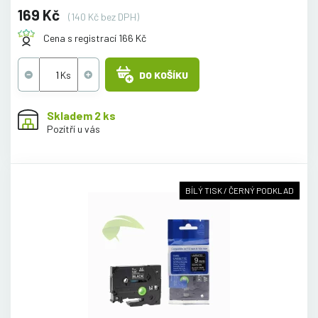
169 Kč
(140 Kč bez DPH)
Cena s registrací 166 Kč
DO KOŠÍKU
Skladem 2 ks
Pozítří u vás
BÍLÝ TISK / ČERNÝ PODKLAD