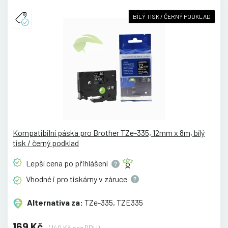
BÍLÝ TISK / ČERNÝ PODKLAD
Kompatibilní páska pro Brother TZe-335, 12mm x 8m, bílý
tisk / černý podklad
Lepší cena po
přihlášení
Vhodné i pro tiskárny v
záruce
Alternativa za:
TZe-335, TZE335
169 Kč
(140 Kč bez DPH)