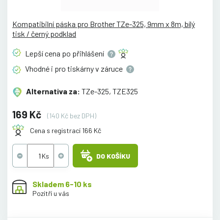
Kompatibilní páska pro Brother TZe-325, 9mm x 8m, bílý
tisk / černý podklad
Lepší cena po
přihlášení
Vhodné i pro tiskárny v
záruce
Alternativa za:
TZe-325, TZE325
169 Kč
(140 Kč bez DPH)
Cena s registrací 166 Kč
DO KOŠÍKU
Skladem 6-10 ks
Pozítří u vás