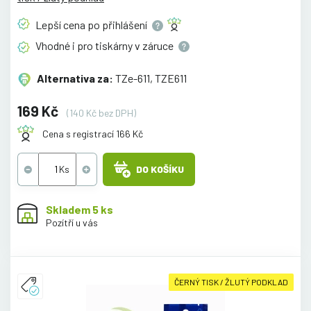
Lepší cena po
přihlášení
Vhodné i pro tiskárny v
záruce
Alternativa za:
TZe-611, TZE611
169 Kč
(140 Kč bez DPH)
Cena s registrací 166 Kč
DO KOŠÍKU
Skladem 5 ks
Pozítří u vás
ČERNÝ TISK / ŽLUTÝ PODKLAD