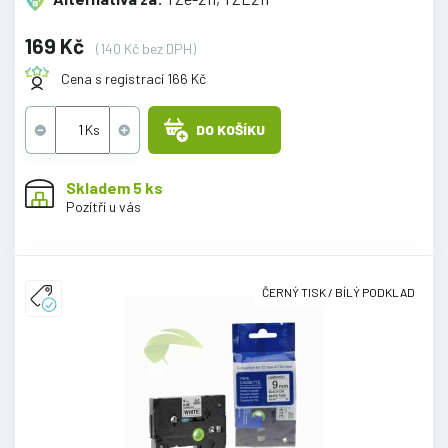
169 Kč
(140 Kč bez DPH)
Cena s registrací 166 Kč
DO KOŠÍKU
Skladem 5 ks
Pozítří u vás
ČERNÝ TISK / BÍLÝ PODKLAD