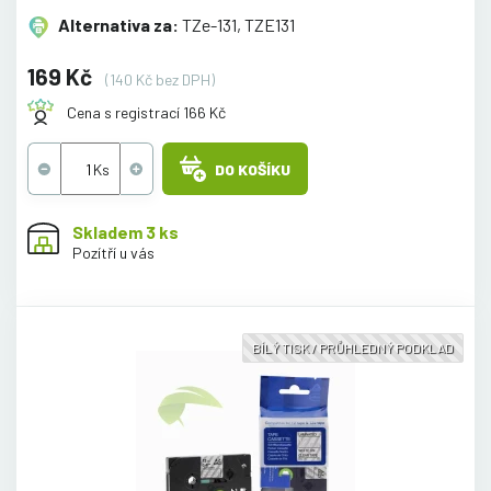
Alternativa za:
TZe-131, TZE131
169 Kč
(140 Kč bez DPH)
Cena s registrací 166 Kč
DO KOŠÍKU
Skladem 3 ks
Pozítří u vás
BÍLÝ TISK / PRŮHLEDNÝ PODKLAD