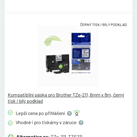
ČERNÝ TISK / BÍLÝ PODKLAD
Kompatibilní páska pro Brother TZe-211, 6mm x 8m, černý
tisk / bílý podklad
Lepší cena po
přihlášení
Vhodné i pro tiskárny v
záruce
Alternativa za:
TZe-211, TZE211