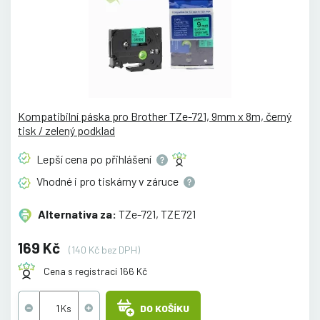
Kompatibilní páska pro Brother TZe-721, 9mm x 8m, černý
tisk / zelený podklad
Lepší cena po
přihlášení
Vhodné i pro tiskárny v
záruce
Alternativa za:
TZe-721, TZE721
169 Kč
(140 Kč bez DPH)
Cena s registrací 166 Kč
DO KOŠÍKU