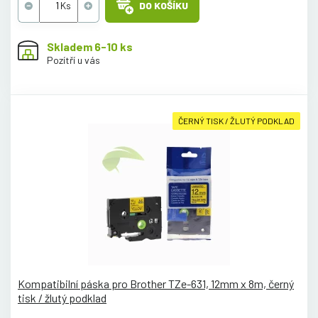
DO KOŠÍKU
Skladem 6-10 ks
Pozítří u vás
ČERNÝ TISK / ŽLUTÝ PODKLAD
Kompatibilní páska pro Brother TZe-631, 12mm x 8m, černý
tisk / žlutý podklad