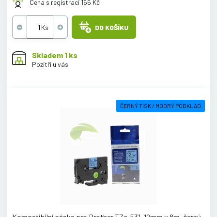
Cena s registrací 166 Kč
DO KOŠÍKU
Skladem 1 ks
Pozítří u vás
ČERNÝ TISK / MODRÝ PODKLAD
Kompatibilní páska pro Brother TZe-531, 12mm x 8m, černý