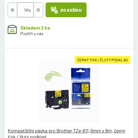
DO KOŠÍKU
Skladem 2 ks
Pozítří u vás
ČERNÝ TISK / ŽLUTÝ PODKLAD
Kompatibilní páska pro Brother TZe-611, 6mm x 8m, černý
tisk / žlutý podklad