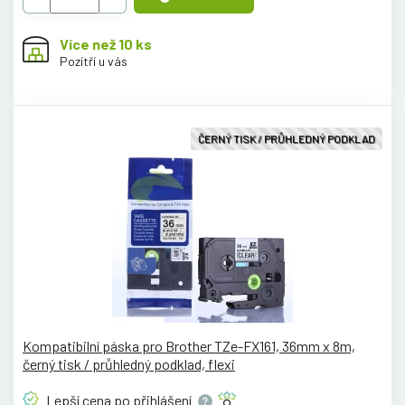
Více než 10 ks
Pozítří u vás
ČERNÝ TISK / PRŮHLEDNÝ PODKLAD
Kompatibilní páska pro Brother TZe-FX161, 36mm x 8m,
černý tisk / průhledný podklad, flexi
Lepší cena po
přihlášení