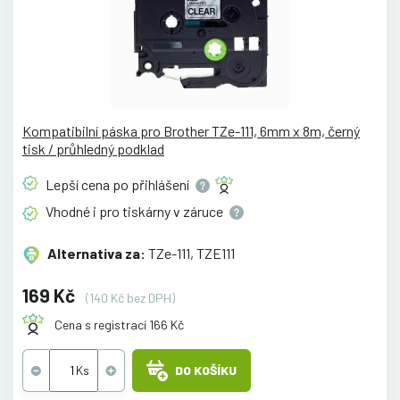
Kompatibilní páska pro Brother TZe-111, 6mm x 8m, černý
tisk / průhledný podklad
Lepší cena po
přihlášení
Vhodné i pro tiskárny v
záruce
Alternativa za:
TZe-111, TZE111
169 Kč
(140 Kč bez DPH)
Cena s registrací 166 Kč
DO KOŠÍKU