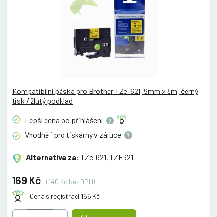
Kompatibilní páska pro Brother TZe-621, 9mm x 8m, černý
tisk / žlutý podklad
Lepší cena po
přihlášení
Vhodné i pro tiskárny v
záruce
Alternativa za:
TZe-621, TZE621
169 Kč
(140 Kč bez DPH)
Cena s registrací 166 Kč