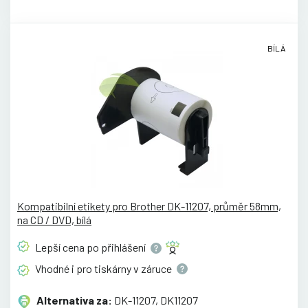
BÍLÁ
Kompatibilní etikety pro Brother DK-11207, průměr 58mm,
na CD / DVD, bílá
Lepší cena po
přihlášení
Vhodné i pro tiskárny v
záruce
Alternativa za:
DK-11207, DK11207