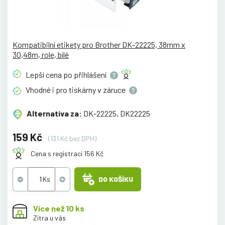
Kompatibilní etikety pro Brother DK-22225, 38mm x
30,48m, role, bílé
Lepší cena po
přihlášení
Vhodné i pro tiskárny v
záruce
Alternativa za:
DK-22225, DK22225
159 Kč
(131 Kč bez DPH)
Cena s registrací 156 Kč
DO KOŠÍKU
Více než 10 ks
Zítra u vás