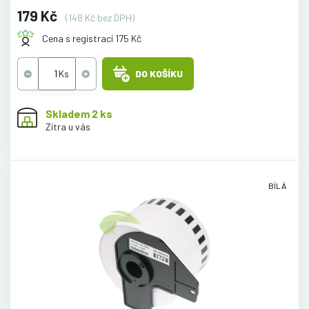
179 Kč
(148 Kč bez DPH)
Cena s registrací 175 Kč
DO KOŠÍKU
Skladem 2 ks
Zítra u vás
BÍLÁ