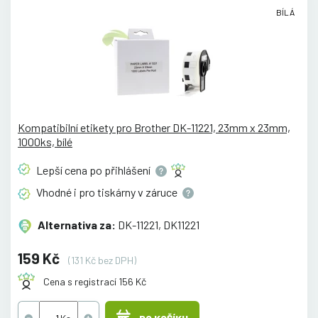
BÍLÁ
Kompatibilní etikety pro Brother DK-11221, 23mm x 23mm,
1000ks, bílé
Lepší cena po
přihlášení
Vhodné i pro tiskárny v
záruce
Alternativa za:
DK-11221, DK11221
159 Kč
(131 Kč bez DPH)
Cena s registrací 156 Kč