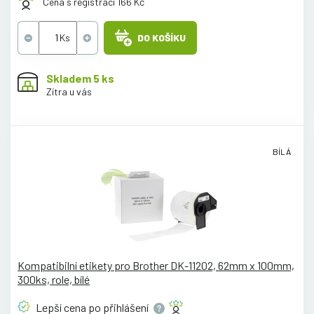
Cena s registrací 166 Kč
DO KOŠÍKU
Skladem 5 ks
Zítra u vás
BÍLÁ
Kompatibilní etikety pro Brother DK-11202, 62mm x 100mm,
300ks, role, bílé
Lepší cena po
přihlášení