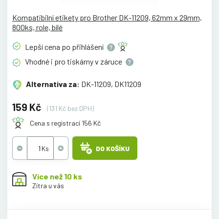
Kompatibilní etikety pro Brother DK-11209, 62mm x 29mm,
800ks, role, bílé
Lepší cena po
přihlášení
Vhodné i pro tiskárny v
záruce
Alternativa za:
DK-11209, DK11209
159 Kč
(131 Kč bez DPH)
Cena s registrací 156 Kč
DO KOŠÍKU
Více než 10 ks
Zítra u vás