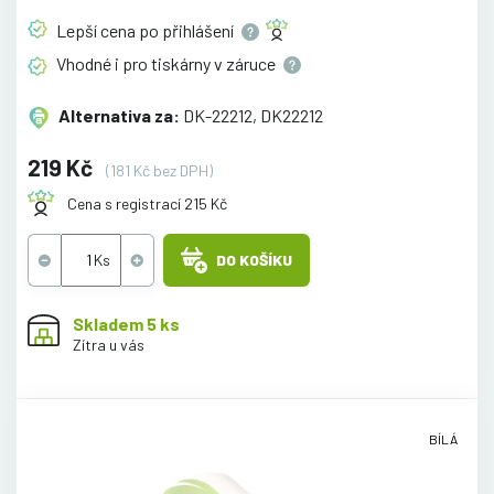
Lepší cena po
přihlášení
Vhodné i pro tiskárny v
záruce
Alternativa za:
DK-22212, DK22212
219 Kč
(181 Kč bez DPH)
Cena s registrací 215 Kč
DO KOŠÍKU
Skladem 5 ks
Zítra u vás
BÍLÁ