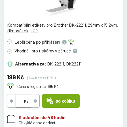
Kompatibilní etikety pro Brother DK-22211, 29mm x 15,24m,
filmová role, bílé
Lepší cena po
přihlášení
Vhodné i pro tiskárny v
záruce
Alternativa za:
DK-22211, DK22211
199 Kč
(164 Kč bez DPH)
Cena s registrací 195 Kč
DO KOŠÍKU
K odeslání do 48 hodin
Obvyklá doba dodání