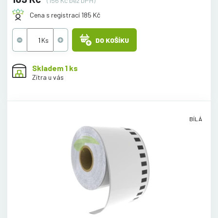
(156 Kč bez DPH)
Cena s registrací 185 Kč
DO KOŠÍKU
Skladem 1 ks
Zítra u vás
BÍLÁ