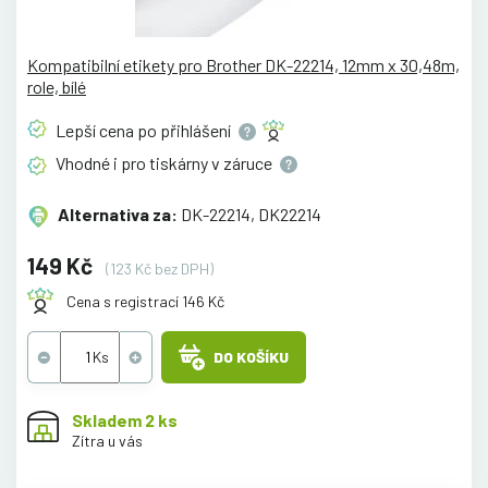
Kompatibilní etikety pro Brother DK-22214, 12mm x 30,48m,
role, bílé
Lepší cena po
přihlášení
Vhodné i pro tiskárny v
záruce
Alternativa za:
DK-22214, DK22214
149 Kč
(123 Kč bez DPH)
Cena s registrací 146 Kč
DO KOŠÍKU
Skladem 2 ks
Zítra u vás