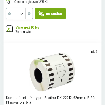
Cena s registrací 215 Kč
DO KOŠÍKU
Více než 10 ks
Zítra u vás
BÍLÁ
Kompatibilní etikety pro Brother DK-22212, 62mm x 15,24m,
filmová role, bílá