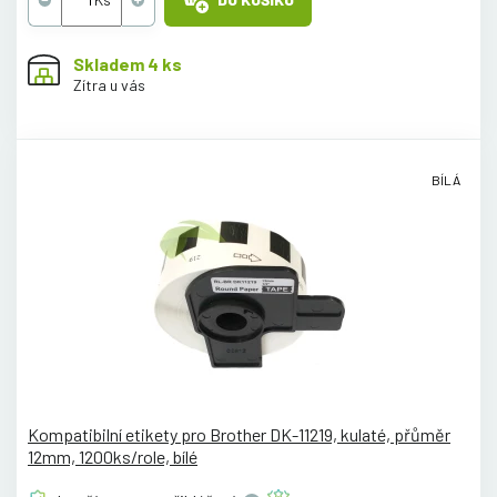
Skladem 4 ks
Zítra u vás
BÍLÁ
Kompatibilní etikety pro Brother DK-11219, kulaté, přůměr
12mm, 1200ks/role, bílé