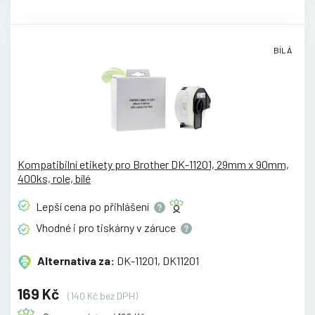
BÍLÁ
Kompatibilní etikety pro Brother DK-11201, 29mm x 90mm,
400ks, role, bílé
Lepší cena po
přihlášení
Vhodné i pro tiskárny v
záruce
Alternativa za:
DK-11201, DK11201
169 Kč
(140 Kč bez DPH)