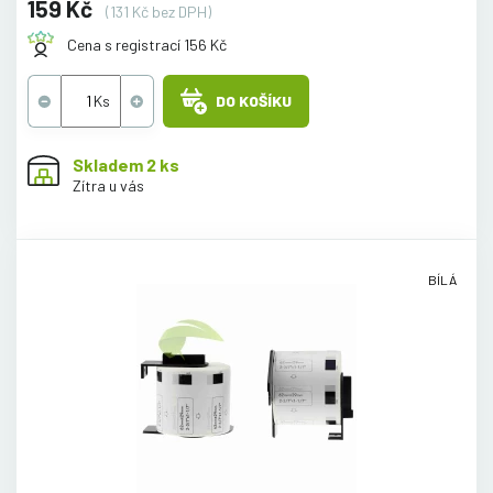
159 Kč
(131 Kč bez DPH)
Cena s registrací 156 Kč
DO KOŠÍKU
Skladem 2 ks
Zítra u vás
BÍLÁ