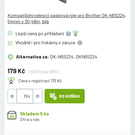
Kompatibilní nelepicí papírová role pro Brother DK-N55224,
54mm x 30,48m, bílá
Lepší cena po
přihlášení
Vhodné i pro tiskárny v
záruce
Alternativa za:
DK-N55224, DKN55224
179 Kč
(148 Kč bez DPH)
Cena s registrací 175 Kč
DO KOŠÍKU
Skladem 5 ks
Zítra u vás