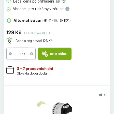
Lepší cena po
přihlášení
Vhodné i pro tiskárny v
záruce
Alternativa za:
DK-11219, DK11219
129 Kč
(107 Kč bez DPH)
Cena s registrací 126 Kč
DO KOŠÍKU
3 - 7 pracovních dní
Obvyklá doba dodání
BÍLÁ