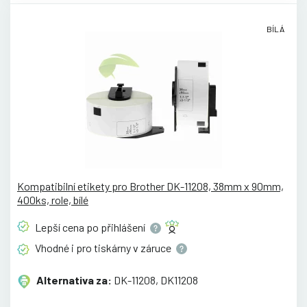
BÍLÁ
Kompatibilní etikety pro Brother DK-11208, 38mm x 90mm,
400ks, role, bílé
Lepší cena po
přihlášení
Vhodné i pro tiskárny v
záruce
Alternativa za:
DK-11208, DK11208