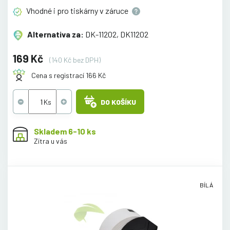
Vhodné i pro tiskárny v
záruce
Alternativa za:
DK-11202, DK11202
169 Kč
(140 Kč bez DPH)
Cena s registrací 166 Kč
DO KOŠÍKU
Skladem 6-10 ks
Zítra u vás
BÍLÁ