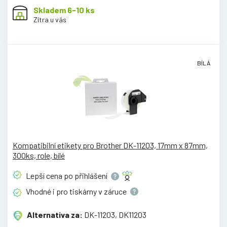
Skladem 6-10 ks
Zítra u vás
BÍLÁ
Kompatibilní etikety pro Brother DK-11203, 17mm x 87mm,
300ks, role, bílé
Lepší cena po
přihlášení
Vhodné i pro tiskárny v
záruce
Alternativa za:
DK-11203, DK11203