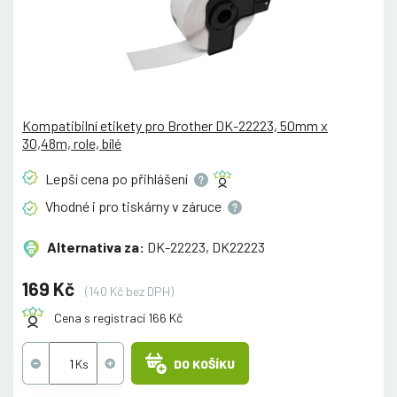
Kompatibilní etikety pro Brother DK-22223, 50mm x
30,48m, role, bílé
Lepší cena po
přihlášení
Vhodné i pro tiskárny v
záruce
Alternativa za:
DK-22223, DK22223
169 Kč
(140 Kč bez DPH)
Cena s registrací 166 Kč
DO KOŠÍKU