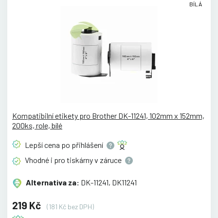
BÍLÁ
Kompatibilní etikety pro Brother DK-11241, 102mm x 152mm,
200ks, role, bílé
Lepší cena po
přihlášení
Vhodné i pro tiskárny v
záruce
Alternativa za:
DK-11241, DK11241
219 Kč
(181 Kč bez DPH)