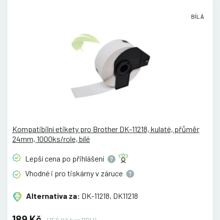
BÍLÁ
Kompatibilní etikety pro Brother DK-11218, kulaté, přůměr
24mm, 1000ks/role, bílé
Lepší cena po
přihlášení
Vhodné i pro tiskárny v
záruce
Alternativa za:
DK-11218, DK11218
189 Kč