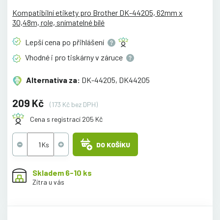
Kompatibilní etikety pro Brother DK-44205, 62mm x
30,48m, role, snímatelné bílé
Lepší cena po
přihlášení
Vhodné i pro tiskárny v
záruce
Alternativa za:
DK-44205, DK44205
209 Kč
(173 Kč bez DPH)
Cena s registrací 205 Kč
DO KOŠÍKU
Skladem 6-10 ks
Zítra u vás