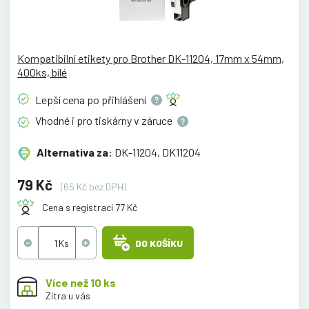
Kompatibilní etikety pro Brother DK-11204, 17mm x 54mm,
400ks, bílé
Lepší cena po
přihlášení
Vhodné i pro tiskárny v
záruce
Alternativa za:
DK-11204, DK11204
79 Kč
(65 Kč bez DPH)
Cena s registrací 77 Kč
DO KOŠÍKU
Více než 10 ks
Zítra u vás