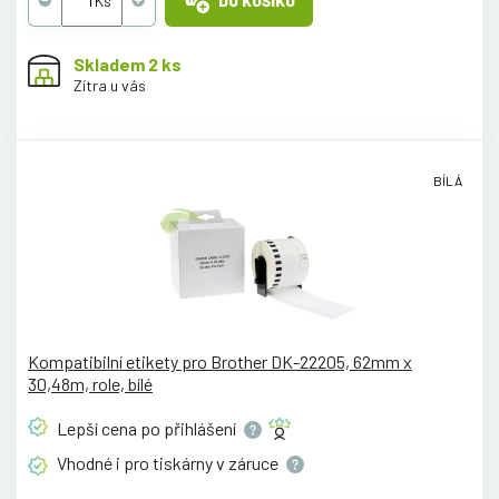
DO KOŠÍKU
Skladem 2 ks
Zítra u vás
BÍLÁ
Kompatibilní etikety pro Brother DK-22205, 62mm x
30,48m, role, bílé
Lepší cena po
přihlášení
Vhodné i pro tiskárny v
záruce