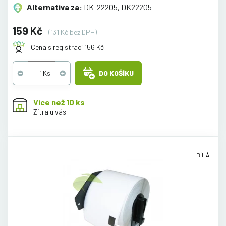
Alternativa za:
DK-22205, DK22205
159 Kč
(131 Kč bez DPH)
Cena s registrací 156 Kč
DO KOŠÍKU
Více než 10 ks
Zítra u vás
BÍLÁ