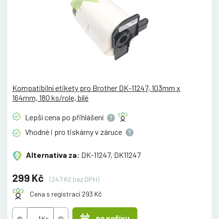
Kompatibilní etikety pro Brother DK-11247, 103mm x
164mm, 180 ks/role, bílé
Lepší cena po
přihlášení
Vhodné i pro tiskárny v
záruce
Alternativa za:
DK-11247, DK11247
299 Kč
(247 Kč bez DPH)
Cena s registrací 293 Kč
DO KOŠÍKU