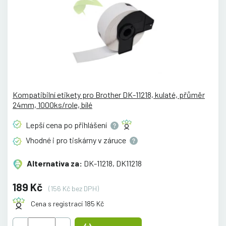
Kompatibilní etikety pro Brother DK-11218, kulaté, přůměr
24mm, 1000ks/role, bílé
Lepší cena po
přihlášení
Vhodné i pro tiskárny v
záruce
Alternativa za:
DK-11218, DK11218
189 Kč
(156 Kč bez DPH)
Cena s registrací 185 Kč