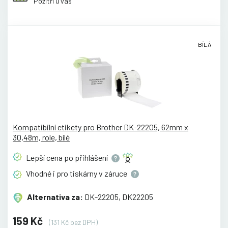
Pozítří u vás
BÍLÁ
Kompatibilní etikety pro Brother DK-22205, 62mm x
30,48m, role, bílé
Lepší cena po
přihlášení
Vhodné i pro tiskárny v
záruce
Alternativa za:
DK-22205, DK22205
159 Kč
(131 Kč bez DPH)