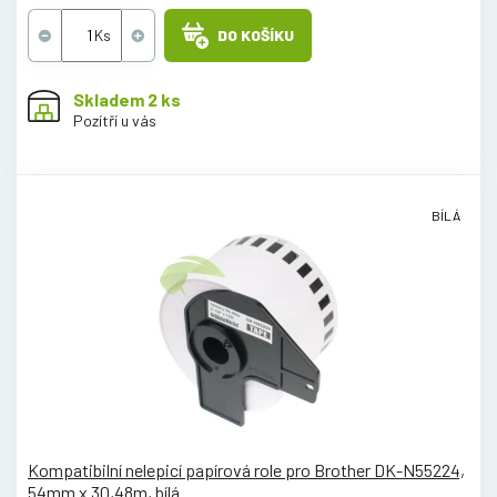
DO KOŠÍKU
Skladem 2 ks
Pozítří u vás
BÍLÁ
Kompatibilní nelepicí papírová role pro Brother DK-N55224,
54mm x 30,48m, bílá