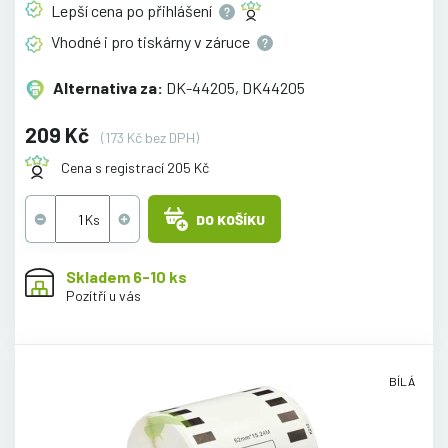
Lepší cena po
přihlášení
Vhodné i pro tiskárny v
záruce
Alternativa za:
DK-44205, DK44205
209 Kč
(173 Kč bez DPH)
Cena s registrací 205 Kč
DO KOŠÍKU
Skladem 6-10 ks
Pozítří u vás
BÍLÁ