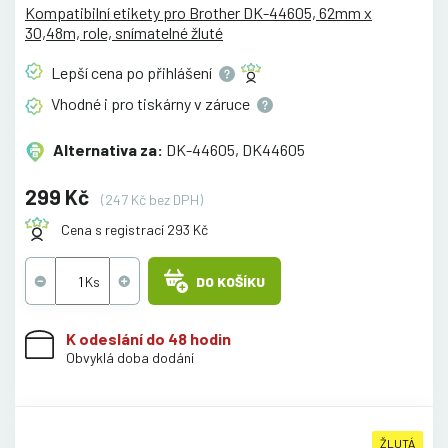
Kompatibilní etikety pro Brother DK-44605, 62mm x
30,48m, role, snímatelné žluté
Lepší cena po
přihlášení
Vhodné i pro tiskárny v
záruce
Alternativa za:
DK-44605, DK44605
299 Kč
(247 Kč bez DPH)
Cena s registrací 293 Kč
DO KOŠÍKU
K odeslání do 48 hodin
Obvyklá doba dodání
ŽLUTÁ