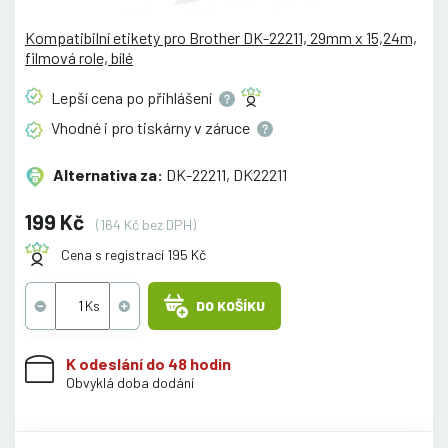
Kompatibilní etikety pro Brother DK-22211, 29mm x 15,24m,
filmová role, bílé
Lepší cena po
přihlášení
Vhodné i pro tiskárny v
záruce
Alternativa za:
DK-22211, DK22211
199 Kč
(164 Kč bez DPH)
Cena s registrací 195 Kč
DO KOŠÍKU
K odeslání do 48 hodin
Obvyklá doba dodání