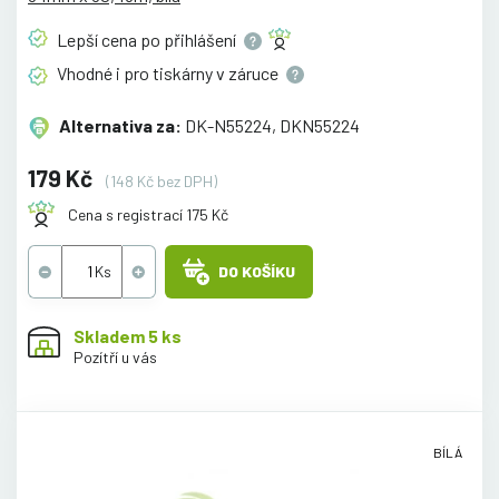
Lepší cena po
přihlášení
Vhodné i pro tiskárny v
záruce
Alternativa za:
DK-N55224, DKN55224
179 Kč
(148 Kč bez DPH)
Cena s registrací 175 Kč
DO KOŠÍKU
Skladem 5 ks
Pozítří u vás
BÍLÁ