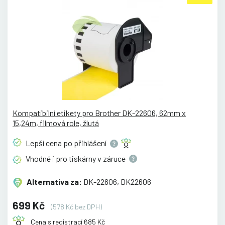
Kompatibilní etikety pro Brother DK-22606, 62mm x
15,24m, filmová role, žlutá
Lepší cena po
přihlášení
Vhodné i pro tiskárny v
záruce
Alternativa za:
DK-22606, DK22606
699 Kč
(578 Kč bez DPH)
Cena s registrací 685 Kč