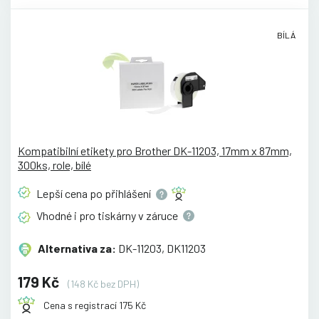
BÍLÁ
Kompatibilní etikety pro Brother DK-11203, 17mm x 87mm,
300ks, role, bílé
Lepší cena po
přihlášení
Vhodné i pro tiskárny v
záruce
Alternativa za:
DK-11203, DK11203
179 Kč
(148 Kč bez DPH)
Cena s registrací 175 Kč