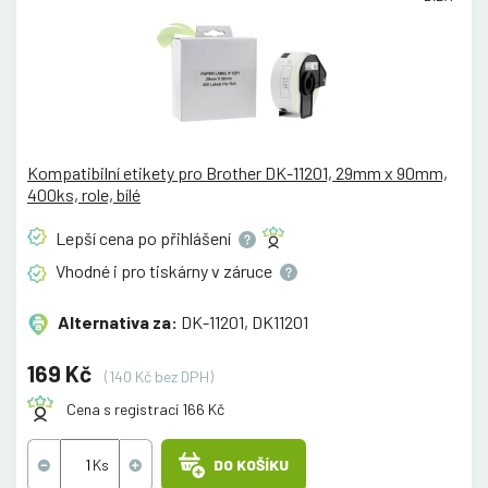
Kompatibilní etikety pro Brother DK-11201, 29mm x 90mm,
400ks, role, bílé
Lepší cena po
přihlášení
Vhodné i pro tiskárny v
záruce
Alternativa za:
DK-11201, DK11201
169 Kč
(140 Kč bez DPH)
Cena s registrací 166 Kč
DO KOŠÍKU