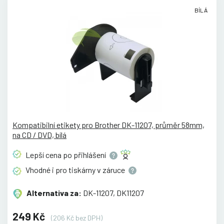
BÍLÁ
Kompatibilní etikety pro Brother DK-11207, průměr 58mm,
na CD / DVD, bílá
Lepší cena po
přihlášení
Vhodné i pro tiskárny v
záruce
Alternativa za:
DK-11207, DK11207
249 Kč
(206 Kč bez DPH)