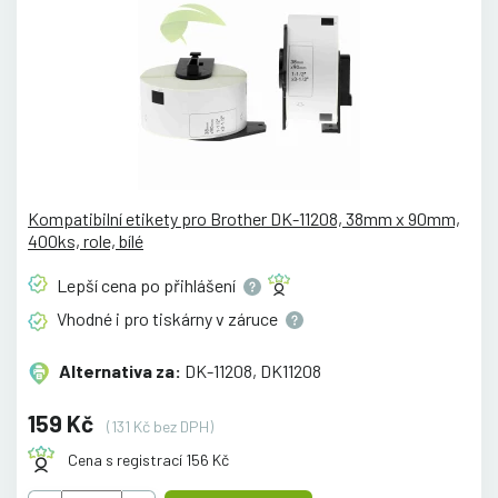
Kompatibilní etikety pro Brother DK-11208, 38mm x 90mm,
400ks, role, bílé
Lepší cena po
přihlášení
Vhodné i pro tiskárny v
záruce
Alternativa za:
DK-11208, DK11208
159 Kč
(131 Kč bez DPH)
Cena s registrací 156 Kč