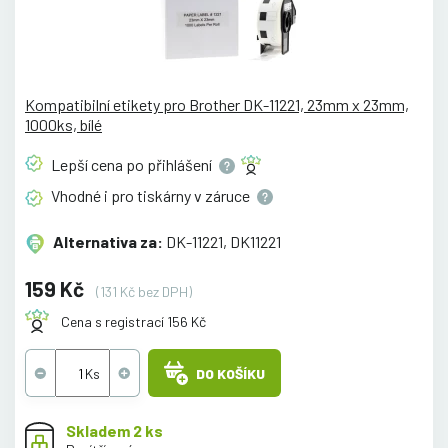
Kompatibilní etikety pro Brother DK-11221, 23mm x 23mm,
1000ks, bílé
Lepší cena po
přihlášení
Vhodné i pro tiskárny v
záruce
Alternativa za:
DK-11221, DK11221
159 Kč
(131 Kč bez DPH)
Cena s registrací 156 Kč
DO KOŠÍKU
Skladem 2 ks