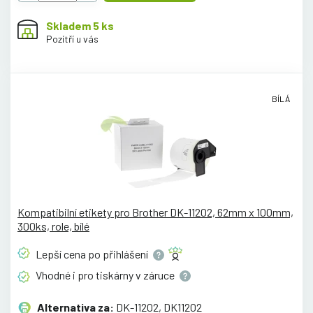
Skladem 5 ks
Pozítří u vás
BÍLÁ
Kompatibilní etikety pro Brother DK-11202, 62mm x 100mm,
300ks, role, bílé
Lepší cena po
přihlášení
Vhodné i pro tiskárny v
záruce
Alternativa za:
DK-11202, DK11202