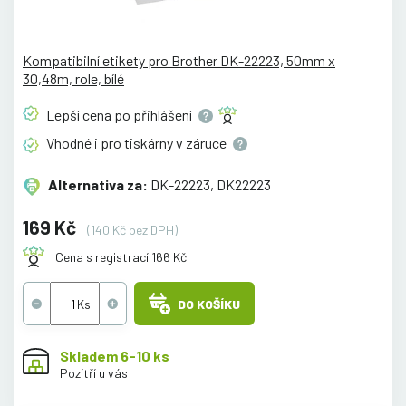
Kompatibilní etikety pro Brother DK-22223, 50mm x
30,48m, role, bílé
Lepší cena po
přihlášení
Vhodné i pro tiskárny v
záruce
Alternativa za:
DK-22223, DK22223
169 Kč
(140 Kč bez DPH)
Cena s registrací 166 Kč
DO KOŠÍKU
Skladem 6-10 ks
Pozítří u vás