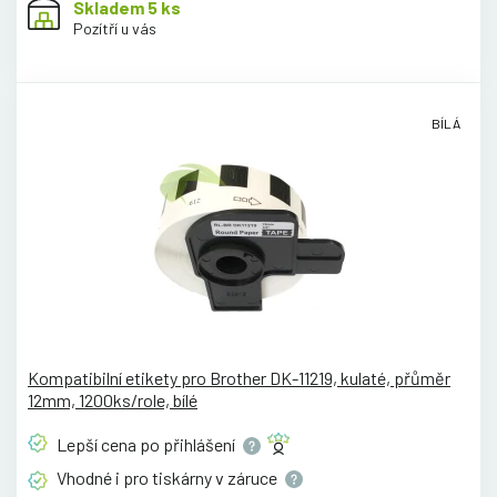
Skladem 5 ks
Pozítří u vás
BÍLÁ
Kompatibilní etikety pro Brother DK-11219, kulaté, přůměr
12mm, 1200ks/role, bílé
Lepší cena po
přihlášení
Vhodné i pro tiskárny v
záruce