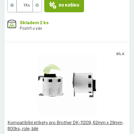
DO KOŠÍKU
Skladem 2 ks
Pozítří u vás
BÍLÁ
Kompatibilní etikety pro Brother DK-11209, 62mm x 29mm,
800ks, role, bílé