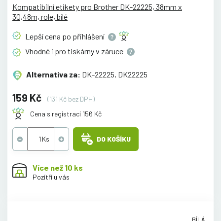
Kompatibilní etikety pro Brother DK-22225, 38mm x
30,48m, role, bílé
Lepší cena po
přihlášení
Vhodné i pro tiskárny v
záruce
Alternativa za:
DK-22225, DK22225
159 Kč
(131 Kč bez DPH)
Cena s registrací 156 Kč
DO KOŠÍKU
Více než 10 ks
Pozítří u vás
BÍLÁ