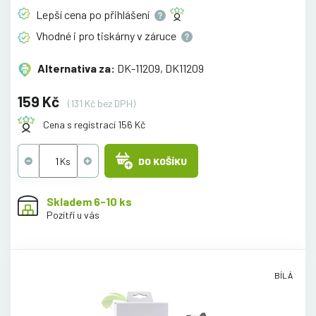
Lepší cena po
přihlášení
Vhodné i pro tiskárny v
záruce
Alternativa za:
DK-11209, DK11209
159 Kč
(131 Kč bez DPH)
Cena s registrací 156 Kč
DO KOŠÍKU
Skladem 6-10 ks
Pozítří u vás
BÍLÁ