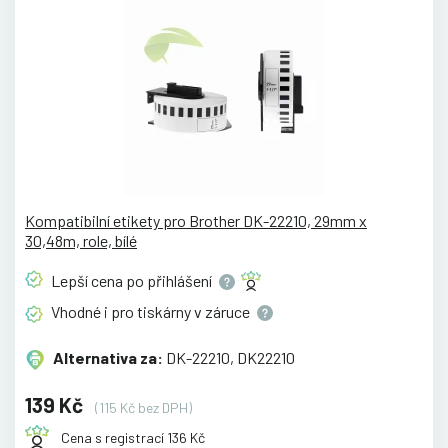
Kompatibilní etikety pro Brother DK-22210, 29mm x
30,48m, role, bílé
Lepší cena po
přihlášení
Vhodné i pro tiskárny v
záruce
Alternativa za:
DK-22210, DK22210
139 Kč
(115 Kč bez DPH)
Cena s registrací 136 Kč