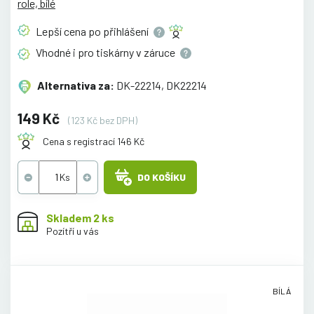
role, bílé
Lepší cena po
přihlášení
Vhodné i pro tiskárny v
záruce
Alternativa za:
DK-22214, DK22214
149 Kč
(123 Kč bez DPH)
Cena s registrací 146 Kč
DO KOŠÍKU
Skladem 2 ks
Pozítří u vás
BÍLÁ