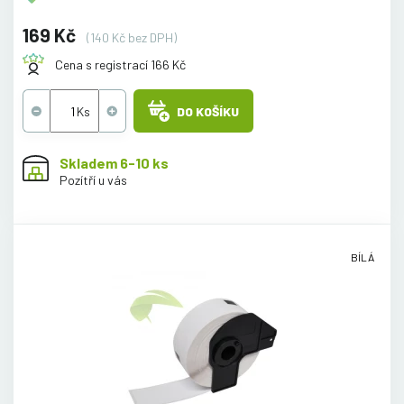
169 Kč
(140 Kč bez DPH)
Cena s registrací 166 Kč
DO KOŠÍKU
Skladem 6-10 ks
Pozítří u vás
BÍLÁ