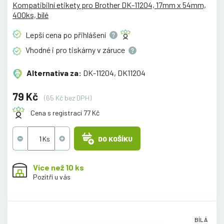
Kompatibilní etikety pro Brother DK-11204, 17mm x 54mm,
400ks, bílé
Lepší cena po
přihlášení
Vhodné i pro tiskárny v
záruce
Alternativa za:
DK-11204, DK11204
79 Kč
(65 Kč bez DPH)
Cena s registrací 77 Kč
DO KOŠÍKU
Více než 10 ks
Pozítří u vás
BÍLÁ