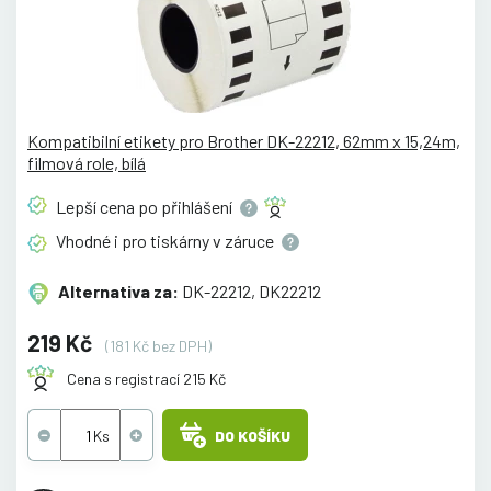
Kompatibilní etikety pro Brother DK-22212, 62mm x 15,24m,
filmová role, bílá
Lepší cena po
přihlášení
Vhodné i pro tiskárny v
záruce
Alternativa za:
DK-22212, DK22212
219 Kč
(181 Kč bez DPH)
Cena s registrací 215 Kč
DO KOŠÍKU