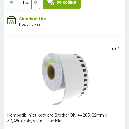
DO KOŠÍKU
Skladem 1 ks
Pozítří u vás
BÍLÁ
Kompatibilní etikety pro Brother DK-44205, 62mm x
30,48m, role, snímatelné bílé