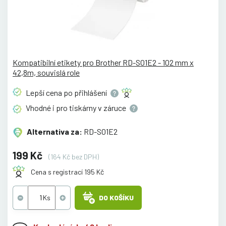
Kompatibilní etikety pro Brother RD-S01E2 - 102 mm x
42,8m, souvislá role
Lepší cena po
přihlášení
Vhodné i pro tiskárny v
záruce
Alternativa za:
RD-S01E2
199 Kč
(164 Kč bez DPH)
Cena s registrací 195 Kč
DO KOŠÍKU