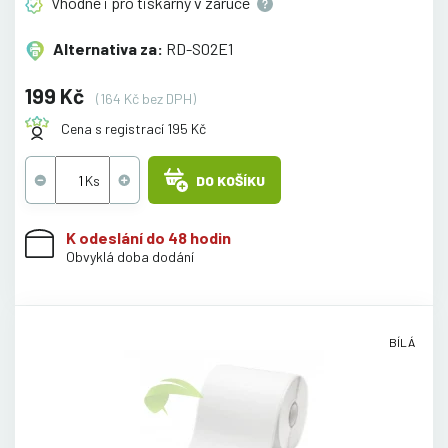
Vhodné i pro tiskárny v
záruce
Alternativa za:
RD-S02E1
199 Kč
(164 Kč bez DPH)
Cena s registrací 195 Kč
DO KOŠÍKU
K odeslání do 48 hodin
Obvyklá doba dodání
BÍLÁ