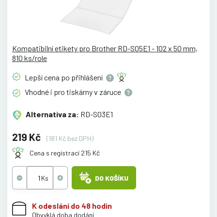
Kompatibilní etikety pro Brother RD-S05E1 - 102 x 50 mm,
810 ks/role
Lepší cena po
přihlášení
Vhodné i pro tiskárny v
záruce
Alternativa za:
RD-S03E1
219 Kč
(181 Kč bez DPH)
Cena s registrací 215 Kč
DO KOŠÍKU
K odeslání do 48 hodin
Obvyklá doba dodání