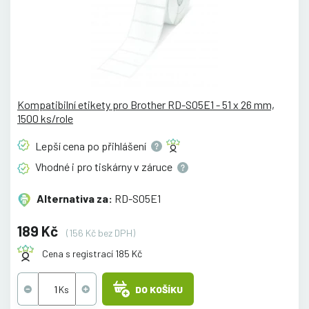
Kompatibilní etikety pro Brother RD-S05E1 - 51 x 26 mm,
1500 ks/role
Lepší cena po
přihlášení
Vhodné i pro tiskárny v
záruce
Alternativa za:
RD-S05E1
189 Kč
(156 Kč bez DPH)
Cena s registrací 185 Kč
DO KOŠÍKU