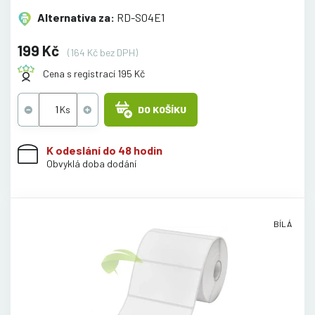
Alternativa za:
RD-S04E1
199 Kč
(164 Kč bez DPH)
Cena s registrací 195 Kč
DO KOŠÍKU
K odeslání do 48 hodin
Obvyklá doba dodání
BÍLÁ