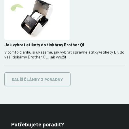
Jak vybrat etikety do tiskárny Brother QL
V tomto článku si ukážeme, jak vybrat správné štítky/etikety DK do
vaší tiskárny Brother QL, jak využít…
DALŠÍ ČLÁNKY Z PORADNY
Potřebujete poradit?