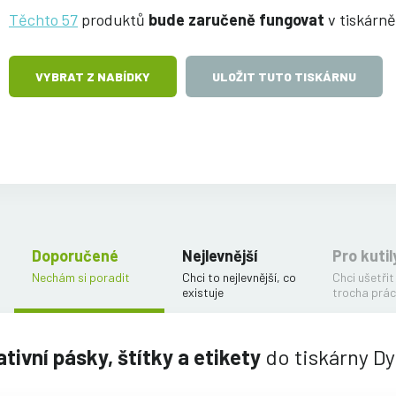
Těchto 57
produktů
bude zaručeně fungovat
v tiskárn
VYBRAT Z NABÍDKY
ULOŽIT TUTO TISKÁRNU
Doporučené
Nejlevnější
Pro kutil
Nechám si poradit
Chci to nejlevnější, co
Chci ušetřit
existuje
trocha prác
tivní pásky, štítky a etikety
do tiskárny D