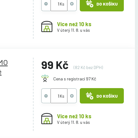
DO KOŠÍKU
Více než 10 ks
V úterý 11. 8. u vás
YMO
99 Kč
(82 Kč bez DPH)
é
Cena s registrací 97 Kč
DO KOŠÍKU
Více než 10 ks
V úterý 11. 8. u vás