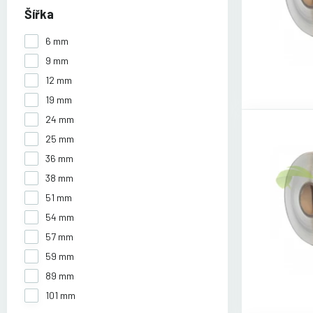
Šířka
6 mm
9 mm
12 mm
19 mm
24 mm
25 mm
36 mm
38 mm
51 mm
54 mm
57 mm
59 mm
89 mm
101 mm