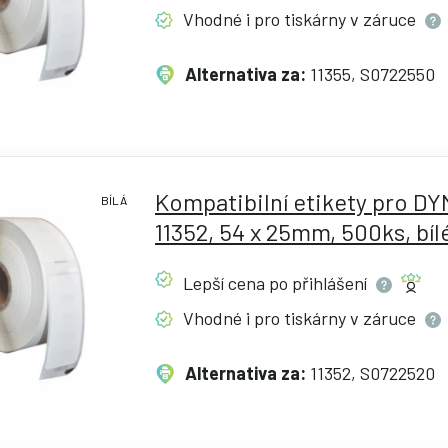
Vhodné i pro tiskárny v
záruce
Alternativa za:
11355, S0722550
Kompatibilní etikety pro D
BÍLÁ
11352, 54 x 25mm, 500ks, bíl
Lepší cena po
přihlášení
Vhodné i pro tiskárny v
záruce
Alternativa za:
11352, S0722520