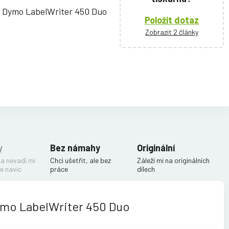
ě Dymo LabelWriter 450 Duo
Položit dotaz
Zobrazit 2 články
y
Bez námahy
Originální
 a nevadí mi
Chci ušetřit, ale bez
Záleží mi na originálních
e navíc
práce
dílech
ymo LabelWriter 450 Duo