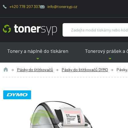
+420 778 207 307
info@tonersyp.cz
Tonery a náplně do tiskáren
Tonerový prášek a 
Pásky do štítkovačů
Pásky do štítkovačů DYMO
Pásky,