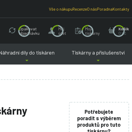
Vše o nákupu
Recenze
O nás
Poradna
Kontakty
Opakovat
Můj
Moje
Košík
objednávku
účet
tiskárny
0 Kč
Náhradní díly do tiskáren
Tiskárny a příslušenství
iskárny
Potřebujete
poradit s výběrem
produktů pro tuto
tiskárnu?