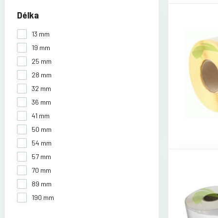
Délka
13 mm
19 mm
25 mm
28 mm
32 mm
36 mm
41 mm
50 mm
54 mm
57 mm
70 mm
89 mm
190 mm