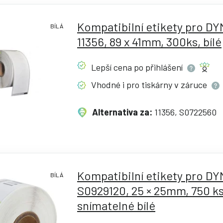
Kompatibilní etikety pro D
BÍLÁ
11356, 89 x 41mm, 300ks, bílé
Lepší cena po
přihlášení
Vhodné i pro tiskárny v
záruce
Alternativa za:
11356, S0722560
Kompatibilní etikety pro D
BÍLÁ
S0929120, 25 × 25mm, 750 k
snímatelné bílé