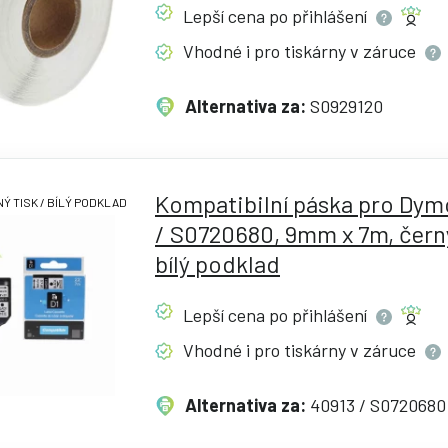
Lepší cena po
přihlášení
Vhodné i pro tiskárny v
záruce
Alternativa za:
S0929120
Kompatibilní páska pro Dym
Ý TISK / BÍLÝ PODKLAD
/ S0720680, 9mm x 7m, černý
bílý podklad
Lepší cena po
přihlášení
Vhodné i pro tiskárny v
záruce
Alternativa za:
40913 / S0720680