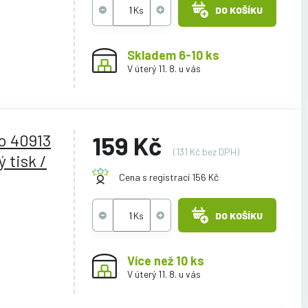
DO KOŠÍKU
Skladem 6-10 ks
V úterý 11. 8. u vás
o 40913
159 Kč
(131 Kč bez DPH)
 tisk /
Cena s registrací 156 Kč
DO KOŠÍKU
Více než 10 ks
V úterý 11. 8. u vás