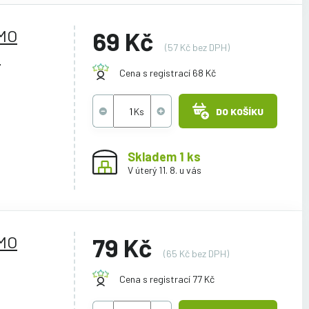
YMO
69 Kč
(57 Kč bez DPH)
é
Cena s registrací 68 Kč
DO KOŠÍKU
Skladem 1 ks
V úterý 11. 8. u vás
YMO
79 Kč
(65 Kč bez DPH)
Cena s registrací 77 Kč