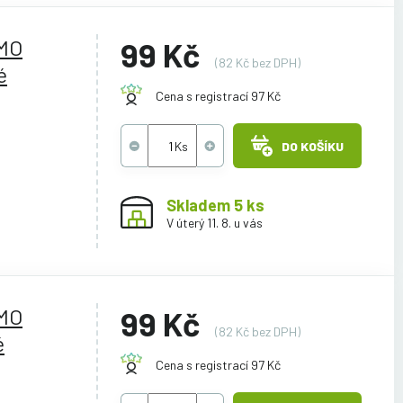
YMO
99 Kč
(82 Kč bez DPH)
é
Cena s registrací 97 Kč
DO KOŠÍKU
Skladem 5 ks
V úterý 11. 8. u vás
YMO
99 Kč
(82 Kč bez DPH)
é
Cena s registrací 97 Kč