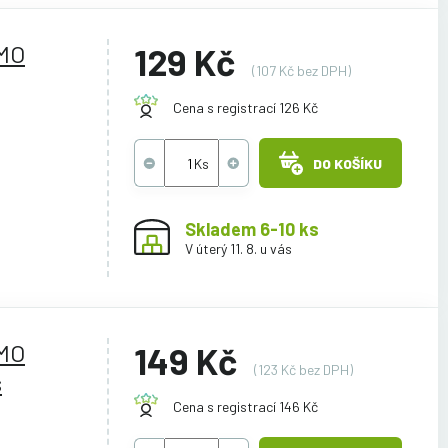
YMO
129 Kč
(107 Kč bez DPH)
Cena s registrací 126 Kč
DO KOŠÍKU
Skladem 6-10 ks
V úterý 11. 8. u vás
YMO
149 Kč
(123 Kč bez DPH)
s
Cena s registrací 146 Kč