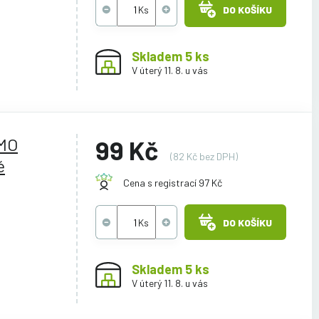
DO KOŠÍKU
Skladem 5 ks
V úterý 11. 8. u vás
YMO
99 Kč
(82 Kč bez DPH)
é
Cena s registrací 97 Kč
DO KOŠÍKU
Skladem 5 ks
V úterý 11. 8. u vás