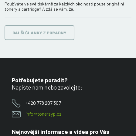
Používáte ve své tiskárně za každých okolností pouze originální
tonery a cartridge? A zdá se vám, že…
DALŠÍ ČLÁNKY Z PORADNY
Potřebujete poradit?
Napište nám nebo zavolejte:
+420 778 207 307
info@tonersyp.cz
Nejnovější informace a videa pro Vás