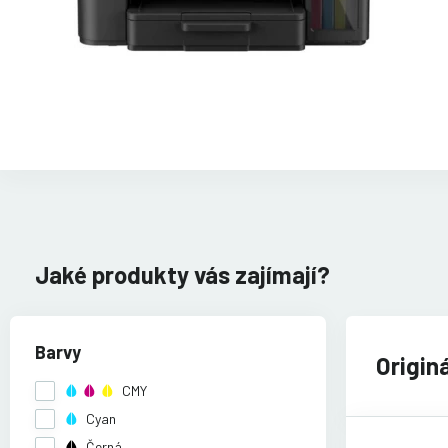
Jaké produkty vás zajímají?
Barvy
Origin
CMY
Cyan
Černá