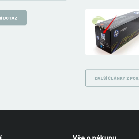
Í DOTAZ
DALŠÍ ČLÁNKY Z PO
í
Vše o nákupu