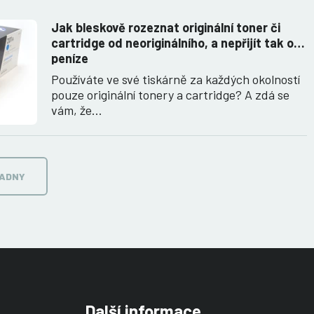
Jak bleskově rozeznat originální toner či
cartridge od neoriginálního, a nepřijít tak o
peníze
Používáte ve své tiskárně za každých okolností
pouze originální tonery a cartridge? A zdá se
vám, že…
RADNY
Další informace