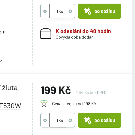
DO KOŠÍKU
K odeslání do 48 hodin
cem
Obvyklá doba dodání
M
 žlutá,
199 Kč
(164 Kč bez DPH)
/T530W
Cena s registrací 198 Kč
DO KOŠÍKU