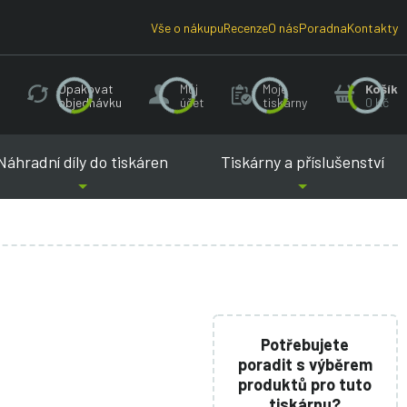
Vše o nákupu
Recenze
O nás
Poradna
Kontakty
Opakovat
Můj
Moje
Košík
objednávku
účet
tiskárny
0 Kč
Náhradní díly do tiskáren
Tiskárny a příslušenství
Potřebujete
poradit s výběrem
produktů pro tuto
tiskárnu?