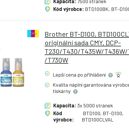
Kapacita:
7500 stránek
Kód výrobce:
BTD100BK, BT-D10
Brother BT-D100, BTD100CL
CMY
originální sada CMY, DCP-
T230/T430/T435W/T436W
/T730W
Lepší cena po
přihlášení
Kvalita náplní garantována výrob
tiskárny
Kapacita:
3x 5000 stránek
Kód
BTD100, BT-D100,
výrobce:
BTD100CLVAL