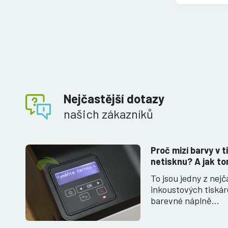
Nejčastější dotazy
našich zákazníků
Proč mizí barvy v t
netisknu? A jak to
To jsou jedny z nejč
inkoustových tiská
barevné náplně…