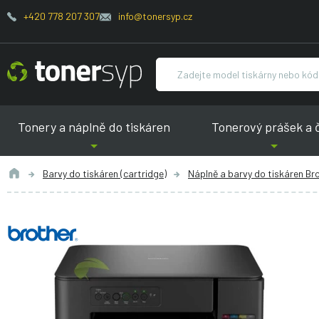
+420 778 207 307
info@tonersyp.cz
Tonery a náplně do tiskáren
Tonerový prášek a 
Barvy do tiskáren (cartridge)
Náplně a barvy do tiskáren Br