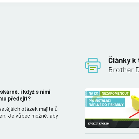
Články k 
Brother
iskárně, i když s nimi
mu předejít?
astějších otázek majitelů
ren. Je vůbec možné, aby