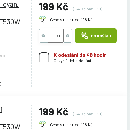
í cyan,
199 Kč
(164 Kč bez DPH)
/T530W
Cena s registrací 198 Kč
DO KOŠÍKU
K odeslání do 48 hodin
cem
Obvyklá doba dodání
C
í
199 Kč
(164 Kč bez DPH)
/T530W
Cena s registrací 198 Kč