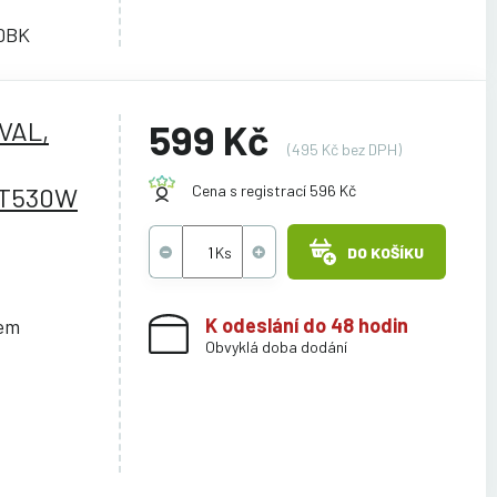
0BK
VAL,
599 Kč
(495 Kč bez DPH)
/T530W
Cena s registrací 596 Kč
DO KOŠÍKU
K odeslání do 48 hodin
cem
Obvyklá doba dodání