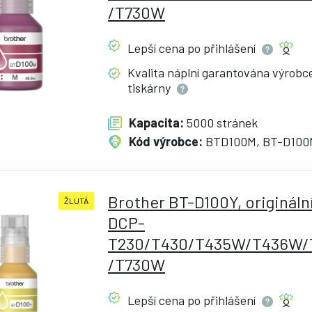
/T730W
Lepší cena po
přihlášení
Kvalita náplní garantována výrob
tiskárny
Kapacita:
5000 stránek
Kód výrobce:
BTD100M, BT-D100
Brother BT-D100Y, originální
ŽLUTÁ
DCP-
T230/T430/T435W/T436W
/T730W
Lepší cena po
přihlášení