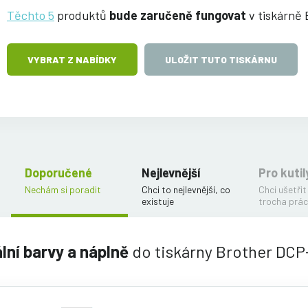
Těchto 5
produktů
bude zaručeně fungovat
v tiskárně
VYBRAT Z NABÍDKY
ULOŽIT TUTO TISKÁRNU
Doporučené
Nejlevnější
Pro kutil
Nechám si poradit
Chci to nejlevnější, co
Chci ušetřit
existuje
trocha prác
ální barvy a náplně
do tiskárny Brother DC