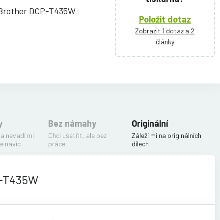
 Brother DCP-T435W
Položit dotaz
Zobrazit 1 dotaz a 2
články
y
Bez námahy
Originální
 a nevadí mi
Chci ušetřit, ale bez
Záleží mi na originálních
e navíc
práce
dílech
P-T435W