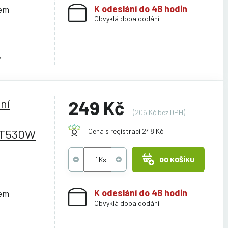
K odeslání do 48 hodin
cem
Obvyklá doba dodání
Y
ní
249 Kč
(206 Kč bez DPH)
/T530W
Cena s registrací 248 Kč
DO KOŠÍKU
K odeslání do 48 hodin
cem
Obvyklá doba dodání