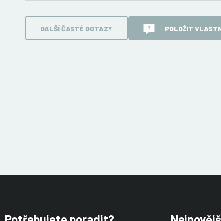
DALŠÍ ČASTÉ DOTAZY
POLOŽIT VLASTN
Potřebujete poradit?
Nejnovějš