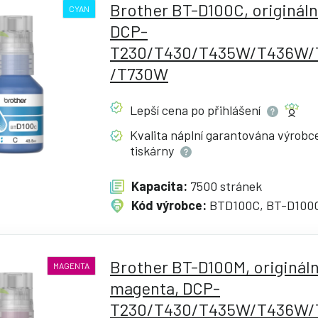
Brother BT-D100C, origináln
CYAN
DCP-
T230/T430/T435W/T436W
/T730W
Lepší cena po
přihlášení
Kvalita náplní garantována výrob
tiskárny
Kapacita:
7500 stránek
Kód výrobce:
BTD100C, BT-D100
Brother BT-D100M, origináln
MAGENTA
magenta, DCP-
T230/T430/T435W/T436W