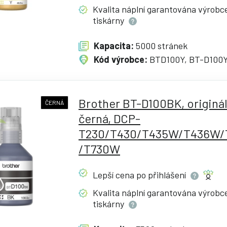
Kvalita náplní garantována výrob
tiskárny
Kapacita:
5000 stránek
Kód výrobce:
BTD100Y, BT-D100
Brother BT-D100BK, originál
ČERNÁ
černá, DCP-
T230/T430/T435W/T436W
/T730W
Lepší cena po
přihlášení
Kvalita náplní garantována výrob
tiskárny