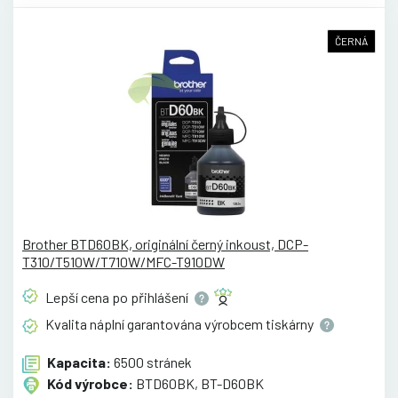
ČERNÁ
Brother BTD60BK, originální černý inkoust, DCP-
T310/T510W/T710W/MFC-T910DW
Lepší cena po
přihlášení
Kvalita náplní garantována výrobcem
tiskárny
Kapacita:
6500 stránek
Kód výrobce:
BTD60BK, BT-D60BK