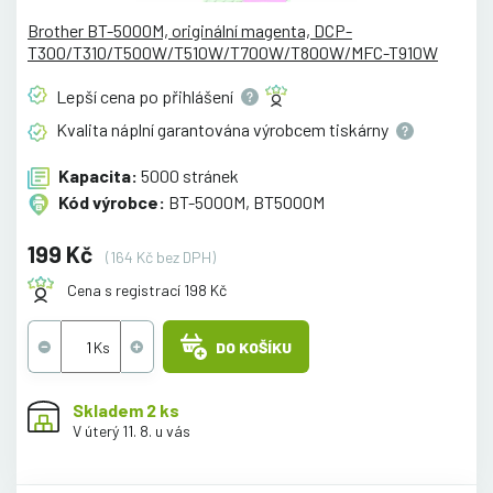
Brother BT-5000M, originální magenta, DCP-
T300/T310/T500W/T510W/T700W/T800W/MFC-T910W
Lepší cena po
přihlášení
Kvalita náplní garantována výrobcem
tiskárny
Kapacita:
5000 stránek
Kód výrobce:
BT-5000M, BT5000M
199 Kč
(164 Kč bez DPH)
Cena s registrací 198 Kč
DO KOŠÍKU
Skladem 2 ks
V úterý 11. 8. u vás