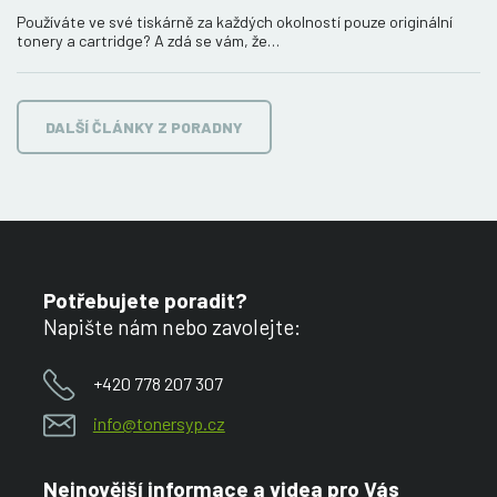
Používáte ve své tiskárně za každých okolností pouze originální
tonery a cartridge? A zdá se vám, že…
DALŠÍ ČLÁNKY Z PORADNY
Potřebujete poradit?
Napište nám nebo zavolejte:
+420 778 207 307
info@tonersyp.cz
Nejnovější informace a videa pro Vás