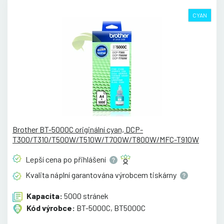
CYAN
Brother BT-5000C originální cyan, DCP-
T300/T310/T500W/T510W/T700W/T800W/MFC-T910W
Lepší cena po
přihlášení
Kvalita náplní garantována výrobcem
tiskárny
Kapacita:
5000 stránek
Kód výrobce:
BT-5000C, BT5000C