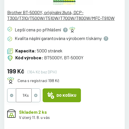
Brother BT-5000Y, originální žlutá, DCP-
T300/T310/T500W/T510W/T700W/T800W/MFC-T910W
Lepší cena po
přihlášení
Kvalita náplní garantována výrobcem
tiskárny
Kapacita:
5000 stránek
Kód výrobce:
BT5000Y, BT-5000Y
199 Kč
(164 Kč bez DPH)
Cena s registrací 198 Kč
DO KOŠÍKU
Skladem 2 ks
V úterý 11. 8. u vás